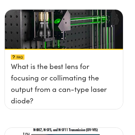
FAQ
What is the best lens for
focusing or collimating the
output from a can-type laser
diode?