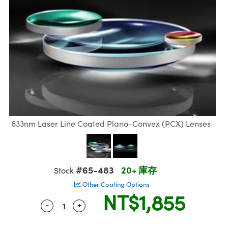
ssemblies | 光學組装
msplitters | 雷射分光鏡
 Objectives | 反射物鏡
echnologies
llumination
nd Production
Test Targets
aphy | 影視製作和高級攝影
ng Cameras | IDS 相機
ig and Roughness Standards | 表面
 儲存
s
糙度標準
 Test Targets
tical Components | SCHOTT 光學
croscopy | 雷射顯微鏡
 Objectives
R
Testing and Detection
ens Accessories | 成像鏡頭配件
on Labs Cameras™ | Lucid Vision
 | 實驗室套件
echanics
ent Tools | 量測工具
 Testing and Detection
and Isolators | 晶體和隔離器
y Cameras
rial Processing
 Lab and Production | 清倉實驗室
ety | 雷射防護
 Optics | 紅外線光學產品
品
Cameras | Pixelink 相機
tical Components | 主動光學元件
ed Lab and Production | 重新認證實
arization | 雷射偏光片
py Lighting |顯微鏡照明
oherence Tomography
ner
| 磁性裝置
線用品
cs | 光纖
s
g and Detection
sms | 雷射稜鏡
py Systems| 體視顯微鏡系統
nd Production
ics | 雷射光學
s
Optics
y Filters | 顯微鏡濾光片
633nm Laser Line Coated Plano-Convex (PCX) Lenses
 Optics | 超快光學
ameras
Zoom Lenses | 變焦鏡頭模組
ng Development Systems
eam Sputtering) Coated Optics |
as
py Targets | 顯微鏡標靶
hoto-Optical Company
子束濺鍍）鍍膜光學元件
#65-483
20+ 庫存
Stock
 Cameras
Other Coating Options
and Stage Micrometers | 刻劃板或鏡
e Optical Elements (DOE) | 繞射光學
NT$1,855
cessories and Optomechanics | 相
-
+
Quantity Selector
Use the plus and minus buttons to adjust
py Mechanics | 顯微鏡用結構件
s