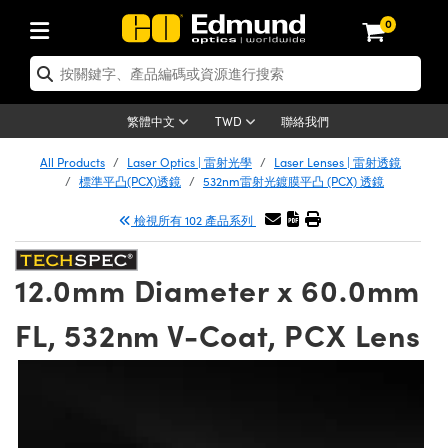
0
tics | 光學產品
er Optics | 雷射光學
tomechanics | 光機組件
croscopy | 顯微鏡
ers | 雷射
ging Lenses | 成像鏡頭
meras | 相機
ts and Illumination | 照明
t Targets | 測試板
ting and Detection | 測試與監測
 and Production | 實驗室和生產
按應用選購
p By Brand
w Products | 新品專區
earance | 清倉品
ertified Products | 重新認證產品
nses | 透鏡
rors | 雷射反射鏡
tem | 鏡筒系統
tics® Objectives
rces | 雷射光源
al Length Lenses | 定焦鏡頭
as
ision Lighting | 機器視覺光源
n Test Targets | 解析度測試板
g
®
s
Laser Optics
聯絡我們
繁體中文
TWD
etrology | 光學度量
leaning | 清潔用品
ied Optics | 重新認證光學產品
irrors | 反射鏡
ses | 雷射透鏡
Cage System | 光學籠式系統
bjectives | Mitutoyo 物鏡
surement and Electronics | 雷射量
ic Lenses | 遠心鏡頭
thernet Cameras | Gigabit乙太網相
py Lighting |顯微鏡照明
n Test Targets | 畸變測試版
ing
n
Optics
e Optics | 清倉光學產品
All Products
Laser Optics | 雷射光學
Laser Lenses | 雷射透鏡
品
ision Solutions | 機器視覺方案
t Handling Tools | 零件夾持用品
ied Optomechanics | 重新認證光機組
標準平凸(PCX)透鏡
532nm雷射光鍍膜平凸 (PCX) 透鏡
and Diffusers | 窗鏡或擴散片
ndow | 雷射光窗鏡
 Optical Mounts | 台式光學安裝座
bjectives | Olympus 物鏡
 (S-Mount Lenses) | M12 鏡頭 (S 接
opy Lighting | 寬譜光源
lysis & Stage Micrometers | 圖像分
ameras
echanics
e Optomechanics | 清倉光機組件
檢視所有 102 產品系列
ics | 雷射光學
as | FLIR 相機
試板
surement and Electronics | 雷射量
ools | 通用工具
ilters | 光學濾光片
ters | 雷射濾光片
 System | 臺式系統
ctives | Nikon 物鏡
rces | 雷射光源
opy | 光譜儀
scopy
品
ed Lasers | 重新認證雷射
lifiers
iable Magnification Lenses
alsa Cameras | Teledyne Dalsa 相
ray Level Test Targets | 色卡測試板
dhesives | 光學膠
12.0mm Diameter x 60.0mm
ion Optics | 偏振光學元件
 Optics | 超快光學
ables and Breadboards | 光學平臺和
ctives | ZEISS 物鏡
ht Sources | 其他光源
onal Imaging
ng Lenses
e Microscopy | 清倉顯微鏡
 | 探測器
ied Microscopy | 重新認證顯微鏡
ety | 雷射防護
e Objectives | 顯微鏡物鏡
ets | USAF 測試版
ackened Products | Acktar 黑色吸光
FL, 532nm V-Coat, PCX Lens
ters | 分光鏡
束器
 Upright Microscopes
ion Accessories | 光源配件
Imaging
ras
e Imaging Lenses | 清倉成像鏡頭
Lumenera Microscopy Cameras
s | 放大器
ed Imaging Lenses | 重新認證成像鏡
 Stages | 電動平臺
chanics | 雷射用光機模組
ses
ings
稜鏡
tical Assemblies | 雷射光學元件組装
rrected Objectives
nation
al Imaging
nation
e Cameras | 清倉相機
on Cameras | Allied Vision 相機
ers | 光度計
Material | 暗室器材
ages and Slides | 平臺和滑塊
essories | 雷射配件
 Lenses for Harsh Environments
| 刻劃板
ied Cameras | 重新認證相機
on Gratings | 繞射光柵
am Shaping | 雷射光束整形
njugate Objectives | 有限共軛物鏡
on Microscopy
g and Detection
 Illumination | 清倉照明
eras | Basler 相機
opy | 光譜儀
and Accessories | UV固化設備
 Apertures | 光圈類
Production | 實驗室和生產線
oduction and Advanced
ed Illumination | 重新認證照明