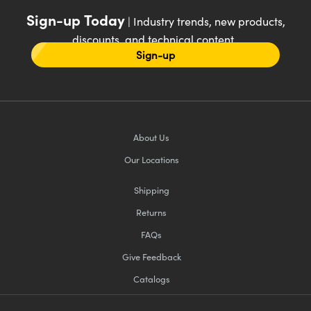
Sign-up Today
| Industry trends, new products,
discounts, and technical content
Sign-up
About Us
Our Locations
Shipping
Returns
FAQs
Give Feedback
Catalogs