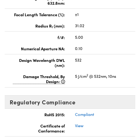
632.8nm:
Focal Length Tolerance (%):
±1
Radius R
(mm):
31.02
1
f/#:
5.00
Numerical Aperture NA:
0.10
Design Wavelength DWL
532
(nm):
2
Damage Threshold, By
5 J/cm
@ 532nm, 10ns
Design:
Regulatory Compliance
RoHS 2015:
Compliant
Certificate of
View
Conformance: