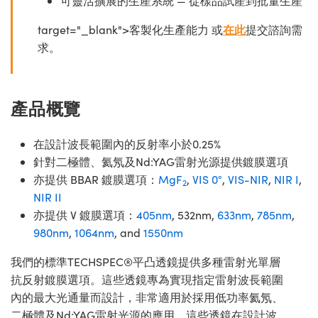
可靈活擴展的生產系統 — 從樣品試產到批量生產
target="_blank">客製化生產能力 或
在此
提交諮詢需
求。
產品概覽
在設計波長範圍內的反射率小於0.25%
針對二極體、氦氖及Nd:YAG雷射光源提供鍍膜選項
亦提供 BBAR 鍍膜選項：
MgF
,
VIS 0°
,
VIS-NIR
,
NIR I
,
2
NIR II
亦提供 V 鍍膜選項：
405nm
, 532nm,
633nm
,
785nm
,
980nm
,
1064nm
, and
1550nm
我們的標準TECHSPEC®平凸透鏡提供多種雷射光單層
抗反射鍍膜選項。這些透鏡專為實現指定雷射波長範圍
內的最大光通量而設計，非常適用於採用低功率氦氖、
二極體及Nd:YAG雷射光源的應用。這些透鏡在設計波