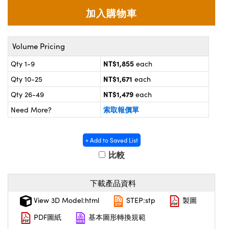
® Optical Components
d Interface Cameras | 高速接口相
 | 目鏡
on Labs™
nses and Couplers | 中繼鏡或耦合鏡
ameras | 模擬相機
Volume Pricing
d Direct Microscopes | 袖珍顯微鏡
NT$1,855
Qty 1-9
each
ameras
微鏡
NT$1,671
Qty 10-25
each
Systems | 成像系統
ics
NT$1,479
Qty 26-49
each
s | 放大鏡
索取報價單
Need More?
ras
scopy
n Gratings™
+ Add to Saved List
比較
AX
下載產品資料
tical Components | SCHOTT 光學
View 3D Model:html
STEP:stp
製圖
PDF圖紙
基本圖形轉換規範