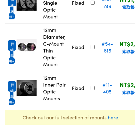
Single
Fixed
749
細
索取報價
Optic
規
Mount
格
12mm
Diameter,
NT$2,0
C-Mount
#54-
詳
Fixed
Thin
615
細
索取報價
規
Optic
格
Mount
12mm
NT$2,8
Inner Pair
#11-
詳
Fixed
Optic
405
細
索取報價
規
Mounts
格
Check out our full selection of mounts
here
.