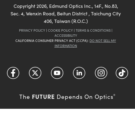
Copyright
2026
, Edmund Optics Inc., 14F., No.83,
Sec. 4, Wenxin Road, Beitun District , Taichung City
406, Taiwan (R.O.C.)
PRIVACY POLICY
|
COOKIE POLICY
|
TERMS & CONDITIONS
|
ACCESSIBILITY
CALIFORNIA CONSUMER PRIVACY ACT (CCPA):
DO NOT SELL MY
INFORMATION
FUTURE
The
Depends On Optics
®