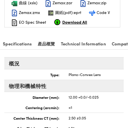
曲線 (xslx)
Zemax:zar
Zemax:zip
nnovations (UFI)
Zemax:zmx
圖紙(pdf):eprt
Code V
Download All
EO Spec Sheet
Specifications
產品概覽
Technical Information
Compat
概況
Type:
Plano-Convex Lens
物理和機械特性
Diameter (mm):
12.00 +0.0/-0.025
Centering (arcmin):
<1
Center Thickness CT (mm):
2.50 ±0.05