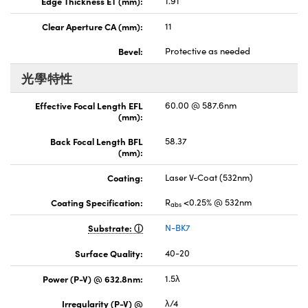
Edge Thickness ET (mm):
1.91
Clear Aperture CA (mm):
11
Bevel:
Protective as needed
光學特性
Effective Focal Length EFL
60.00 @ 587.6nm
(mm):
Back Focal Length BFL
58.37
(mm):
Coating:
Laser V-Coat (532nm)
Coating Specification:
R
<0.25% @ 532nm
abs
Substrate:
N-BK7
Surface Quality:
40-20
Power (P-V) @ 632.8nm:
1.5λ
Irregularity (P-V) @
λ/4