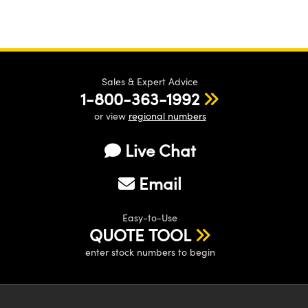
Sales & Expert Advice
1-800-363-1992
or view
regional numbers
Live Chat
Email
Easy-to-Use
QUOTE TOOL
enter stock numbers to begin