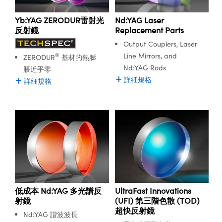
Yb:YAG ZERODUR雷射光
Nd:YAG Laser
反射鏡
Replacement Parts
Output Couplers, Laser
Line Mirrors, and
®
ZERODUR
基材的熱膨
Nd:YAG Rods
脹近乎零
詳細規格
詳細規格
低成本 Nd:YAG 多光譜反
UltraFast Innovations
射鏡
(UFI) 第三階色散 (TOD)
超快反射鏡
Nd:YAG 諧波波長