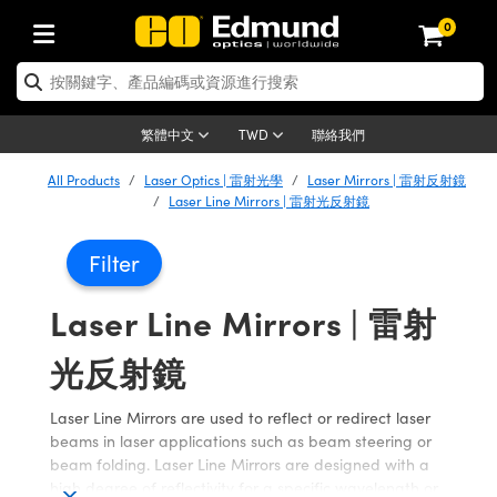
0
tics | 光學產品
ser Optics | 雷射光學
tomechanics | 光機組件
croscopy | 顯微鏡
sers | 雷射
aging Lenses | 成像鏡頭
meras | 相機
ts and Illumination | 照明
t Targets | 測試板
ting and Detection | 測試與監測
b and Production | 實驗室和生產
按應用選購
op By Brand
w Products | 新品專區
earance | 清倉品
ertified Products | 重新認證產
enses | 透鏡
rrors | 雷射反射鏡
tem | 鏡筒系統
tics® Objectives
urces | 雷射光源
al Length Lenses | 定焦鏡頭
ras
Vision Lighting | 機器視覺光源
n Test Targets | 解析度測試板
ng
C®
s
Laser Optics
聯絡我們
繁體中文
TWD
Metrology | 光學度量
leaning | 清潔用品
ied Optics | 重新認證光學產品
irrors | 反射鏡
nses | 雷射透鏡
Cage System | 光學籠式系統
Objectives | Mitutoyo 物鏡
surement and Electronics | 雷射
ic Lenses | 遠心鏡頭
thernet Cameras | Gigabit乙太網相
py Lighting |顯微鏡照明
n Test Targets | 畸變測試版
ing
on
 Optics
e Optics | 清倉光學產品
All Products
Laser Optics | 雷射光學
Laser Mirrors | 雷射反射鏡
子產品
Vision Solutions | 機器視覺方案
t Handling Tools | 零件夾持用品
ied Optomechanics | 重新認證光機
Laser Line Mirrors | 雷射光反射鏡
and Diffusers | 窗鏡或擴散片
ndow | 雷射光窗鏡
 Optical Mounts | 台式光學安裝座
bjectives | Olympus 物鏡
s (S-Mount Lenses) | M12 鏡頭 (S
opy Lighting | 寬譜光源
lysis & Stage Micrometers | 圖像
ameras
®
mechanics
e Optomechanics | 清倉光機組件
tics | 雷射光學
ras | FLIR 相機
臺測試板
surement and Electronics | 雷射
Tools | 通用工具
Filter
ilters | 光學濾光片
ters | 雷射濾光片
 System | 臺式系統
ctives | Nikon 物鏡
urces | 雷射光源
copy | 光譜儀
scopy
子產品
ied Lasers | 重新認證雷射
plifiers
iable Magnification Lenses
alsa Cameras | Teledyne Dalsa
ray Level Test Targets | 色卡測試板
dhesives | 光學膠
Laser Line Mirrors | 雷射
tion Optics | 偏振光學元件
 Optics | 超快光學
ables and Breadboards | 光學平臺
ctives | ZEISS 物鏡
ht Sources | 其他光源
onal Imaging
ng Lenses
e Microscopy | 清倉顯微鏡
 | 探測器
ied Microscopy | 重新認證顯微鏡
ety | 雷射防護
pe Objectives | 顯微鏡物鏡
ets | USAF 測試版
ackened Products | Acktar 黑色吸
光反射鏡
ters | 分光鏡
擴束器
 Upright Microscopes
ion Accessories | 光源配件
 Imaging
ras
e Imaging Lenses | 清倉成像鏡頭
Lumenera Microscopy Cameras
s | 放大器
ied Imaging Lenses | 重新認證成像鏡
d Stages | 電動平臺
echanics | 雷射用光機模組
ses
ings
稜鏡
tical Assemblies | 雷射光學元件組
orrected Objectives
nation
cal Imaging
nation
e Cameras | 清倉相機
Laser Line Mirrors are used to reflect or redirect laser
ion Cameras | Allied Vision 相機
ers | 光度計
Material | 暗室器材
beams in laser applications such as beam steering or
tages and Slides | 平臺和滑塊
essories | 雷射配件
d Lenses for Harsh Environments
| 刻劃板
ied Cameras | 重新認證相機
on Gratings | 繞射光柵
njugate Objectives | 有限共軛物鏡
on Microscopy
g and Detection
 Illumination | 清倉照明
beam folding. Laser Line Mirrors are designed with a
meras | Basler 相機
copy | 光譜儀
and Accessories | UV固化設備
high degree of reflectivity for a specific wavelength or
am Shaping | 雷射光束整形
d Apertures | 光圈類
Production | 實驗室和生產線
oduction and Advanced
ed Illumination | 重新認證照明