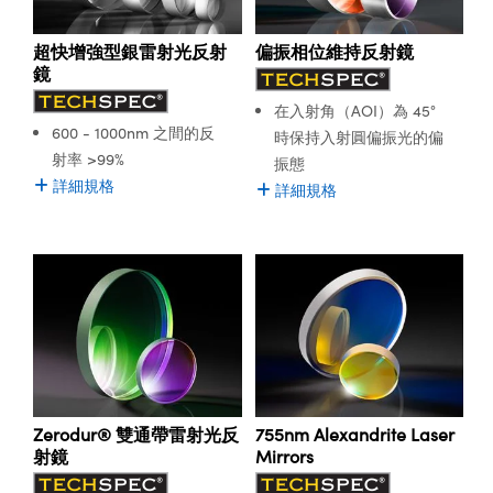
超快增強型銀雷射光反射
偏振相位維持反射鏡
鏡
在入射角（AOI）為 45°
600 - 1000nm 之間的反
時保持入射圓偏振光的偏
射率 >99%
振態
詳細規格
詳細規格
Zerodur® 雙通帶雷射光反
755nm Alexandrite Laser
射鏡
Mirrors