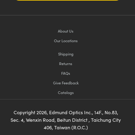
About Us
Our Locations
Shipping
Returns
FAQs
Give Feedback
Catalogs
Copyright
2026
, Edmund Optics Inc., 14F., No.83,
Sec. 4, Wenxin Road, Beitun District , Taichung City
406, Taiwan (R.O.C.)