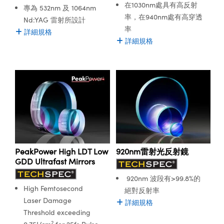
在1030nm處具有高反射
專為 532nm 及 1064nm
Innovations (UFI)
率，在940nm處有高穿透
Nd:YAG 雷射所設計
率
詳細規格
詳細規格
PeakPower High LDT Low
920nm雷射光反射鏡
GDD Ultrafast Mirrors
920nm 波段有>99.8%的
High Femtosecond
絕對反射率
Laser Damage
詳細規格
Threshold exceeding
2