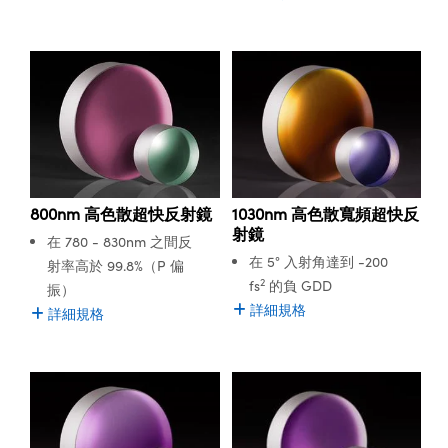
800nm 高色散超快反射鏡
1030nm 高色散寬頻超快反
射鏡
在 780 - 830nm 之間反
在 5° 入射角達到 -200
射率高於 99.8%（P 偏
2
fs
的負 GDD
振）
詳細規格
詳細規格