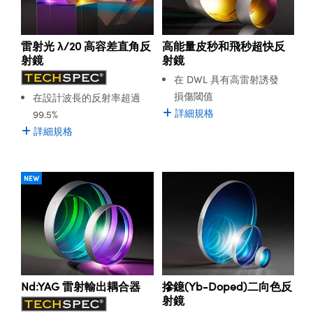
® Optical Components
ed Interface Cameras | 高速接口相
 | 目鏡
ion Labs™
雷射光 λ/20 高容差直角反
高能量皮秒和飛秒超快反
nses and Couplers | 中繼鏡或耦合鏡
ameras | 模擬相機
射鏡
射鏡
在 DWL 具有高雷射誘發
d Direct Microscopes | 袖珍顯微鏡
Cameras
損傷閾值
在設計波長的反射率超過
顯微鏡
詳細規格
99.5%
Systems | 成像系統
ics
s | 放大鏡
詳細規格
ras
scopy
NEW
n Gratings™
AX
tical Components | SCHOTT 光
Nd:YAG 雷射輸出耦合器
摻鐿(Yb-Doped)二向色反
射鏡