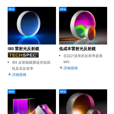
range of wavelengths using various substrates, coatings,
ssemblies | 光學組装
e Objectives | 反射物鏡
echnologies
llumination
nd Production
Test Targets
aphy | 影視製作和高級攝影
ng Cameras | IDS 相機
ig and Roughness Standards | 表
 儲存
or a combination of the two. Laser Line Mirrors are also
msplitters | 雷射分光鏡
s
NEW
NEW
和粗糙度標準
 Test Targets
ideal for laser applications where space is limited, as a
tical Components | SCHOTT 光
 Objectives
MR
Testing and Detection
Lens Accessories | 成像鏡頭配件
on Labs Cameras™ | Lucid Vision
 | 實驗室套件
beam can be precisely directed multiple times to fit
croscopy | 雷射顯微鏡
mechanics
ent Tools | 量測工具
d Testing and Detection
within a particular area.
y Cameras
rial Processing
e Lab and Production | 清倉實驗室
ety | 雷射防護
 Optics | 紅外線光學產品
and Isolators | 晶體和隔離器
用品
Edmund Optics offers a wide range of Laser Line Mirrors
Cameras | Pixelink 相機
ptical Components | 主動光學元件
ed Lab and Production | 重新認證實
py Lighting |顯微鏡照明
oherence Tomography
ner
suited for many beam steering or beam manipulation
 | 磁性裝置
產線用品
needs. Laser Line Mirrors are designed to reflect a very
cs | 光纖
arization | 雷射偏光片
as
g and Detection
低成本雷射光反射鏡
IBS 雷射光反射鏡
opy Systems| 體視顯微鏡系統
narrow range of wavelengths. High Damage Mirrors are
nd Production
especially durable mirrors that possess high damage
tics | 雷射光學
isms | 雷射稜鏡
在設計波長的反射率超過
as
threshold. A wide selection of Laser Line Mirrors is
py Filters | 顯微鏡濾光片
99%
IBS 反射鏡鍍膜提供低損
available for use with a range of popular laser
 Optics | 超快光學
 Optics
ameras
詳細規格
耗及高反射率
wavelengths.
Zoom Lenses | 變焦鏡頭模組
ng Development Systems
詳細規格
eam Sputtering) Coated Optics |
as
py Targets | 顯微鏡標靶
hoto-Optical Company
子束濺鍍）鍍膜光學元件
 Cameras
NEW
NEW
and Stage Micrometers | 刻劃板或
e Optical Elements (DOE) | 繞射光
尺
cessories and Optomechanics |
py Mechanics | 顯微鏡用結構件
s