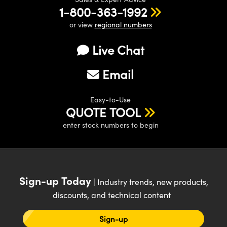
1-800-363-1992
or view
regional numbers
Live Chat
Email
Easy-to-Use
QUOTE TOOL
enter stock numbers to begin
Sign-up Today
| Industry trends, new products,
discounts, and technical content
Sign-up