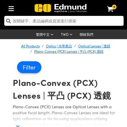
0
tics | 光學產品
ser Optics | 雷射光學
tomechanics | 光機組件
croscopy | 顯微鏡
sers | 雷射
aging Lenses | 成像鏡頭
meras | 相機
ts and Illumination | 照明
t Targets | 測試板
ting and Detection | 測試與監測
b and Production | 實驗室和生產
按應用選購
op By Brand
w Products | 新品專區
earance | 清倉品
ertified Products | 重新認證產
enses | 透鏡
rrors | 雷射反射鏡
tem | 鏡筒系統
tics® Objectives
urces | 雷射光源
al Length Lenses | 定焦鏡頭
ras
Vision Lighting | 機器視覺光源
n Test Targets | 解析度測試板
ng
C®
s
Laser Optics
聯絡我們
繁體中文
TWD
Metrology | 光學度量
leaning | 清潔用品
ied Optics | 重新認證光學產品
irrors | 反射鏡
nses | 雷射透鏡
Cage System | 光學籠式系統
Objectives | Mitutoyo 物鏡
surement and Electronics | 雷射
ic Lenses | 遠心鏡頭
thernet Cameras | Gigabit乙太網相
py Lighting |顯微鏡照明
n Test Targets | 畸變測試版
ing
on
 Optics
e Optics | 清倉光學產品
All Products
Optics | 光學產品
Optical Lenses | 透鏡
子產品
Vision Solutions | 機器視覺方案
t Handling Tools | 零件夾持用品
ied Optomechanics | 重新認證光機
Plano-Convex (PCX) Lenses | 平凸 (PCX) 透鏡
and Diffusers | 窗鏡或擴散片
ndow | 雷射光窗鏡
 Optical Mounts | 台式光學安裝座
bjectives | Olympus 物鏡
s (S-Mount Lenses) | M12 鏡頭 (S
opy Lighting | 寬譜光源
lysis & Stage Micrometers | 圖像
ameras
®
mechanics
e Optomechanics | 清倉光機組件
tics | 雷射光學
ras | FLIR 相機
臺測試板
surement and Electronics | 雷射
Tools | 通用工具
Filter
ilters | 光學濾光片
ters | 雷射濾光片
 System | 臺式系統
ctives | Nikon 物鏡
urces | 雷射光源
copy | 光譜儀
scopy
子產品
ied Lasers | 重新認證雷射
plifiers
iable Magnification Lenses
alsa Cameras | Teledyne Dalsa
ray Level Test Targets | 色卡測試板
dhesives | 光學膠
Plano-Convex (PCX)
tion Optics | 偏振光學元件
 Optics | 超快光學
ables and Breadboards | 光學平臺
ctives | ZEISS 物鏡
ht Sources | 其他光源
onal Imaging
ng Lenses
e Microscopy | 清倉顯微鏡
 | 探測器
ied Microscopy | 重新認證顯微鏡
ety | 雷射防護
pe Objectives | 顯微鏡物鏡
ets | USAF 測試版
ackened Products | Acktar 黑色吸
Lenses | 平凸 (PCX) 透鏡
ters | 分光鏡
擴束器
 Upright Microscopes
ion Accessories | 光源配件
 Imaging
ras
e Imaging Lenses | 清倉成像鏡頭
Lumenera Microscopy Cameras
s | 放大器
ied Imaging Lenses | 重新認證成像鏡
d Stages | 電動平臺
echanics | 雷射用光機模組
ses
ings
稜鏡
tical Assemblies | 雷射光學元件組
orrected Objectives
nation
cal Imaging
nation
e Cameras | 清倉相機
Plano-Convex (PCX) Lenses are Optical Lenses with a
ion Cameras | Allied Vision 相機
ers | 光度計
Material | 暗室器材
positive focal length. Plano-Convex Lenses are ideal for
tages and Slides | 平臺和滑塊
essories | 雷射配件
d Lenses for Harsh Environments
| 刻劃板
ied Cameras | 重新認證相機
on Gratings | 繞射光柵
njugate Objectives | 有限共軛物鏡
on Microscopy
g and Detection
 Illumination | 清倉照明
light collimation or for focusing applications utilizing
meras | Basler 相機
copy | 光譜儀
and Accessories | UV固化設備
monochromatic illumination, in a range of industries
am Shaping | 雷射光束整形
d Apertures | 光圈類
Production | 實驗室和生產線
oduction and Advanced
ed Illumination | 重新認證照明