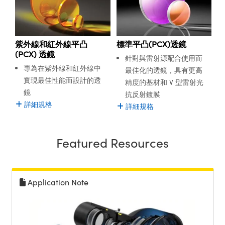
® Optical Components
ed Interface Cameras | 高速接口相
 | 目鏡
ion Labs™
nses and Couplers | 中繼鏡或耦合鏡
ameras | 模擬相機
紫外線和紅外線平凸
標準平凸(PCX)透鏡
(PCX) 透鏡
針對與雷射源配合使用而
d Direct Microscopes | 袖珍顯微鏡
Cameras
專為在紫外線和紅外線中
最佳化的透鏡，具有更高
顯微鏡
實現最佳性能而設計的透
精度的基材和 V 型雷射光
Systems | 成像系統
ics
鏡
s | 放大鏡
抗反射鍍膜
詳細規格
詳細規格
ras
scopy
n Gratings™
Featured Resources
AX
tical Components | SCHOTT 光
Application Note