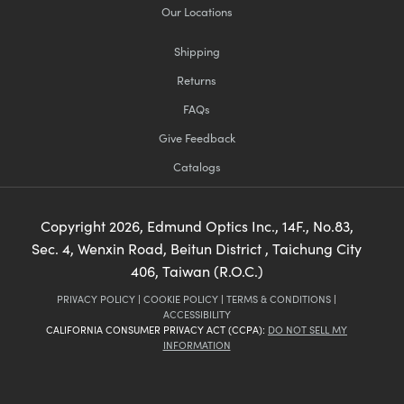
Our Locations
Shipping
Returns
FAQs
Give Feedback
Catalogs
Copyright
2026
, Edmund Optics Inc., 14F., No.83,
Sec. 4, Wenxin Road, Beitun District , Taichung City
406, Taiwan (R.O.C.)
PRIVACY POLICY
|
COOKIE POLICY
|
TERMS & CONDITIONS
|
ACCESSIBILITY
CALIFORNIA CONSUMER PRIVACY ACT (CCPA):
DO NOT SELL MY
INFORMATION