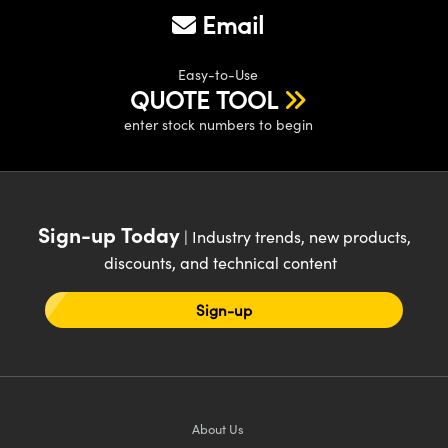
Email
Easy-to-Use
QUOTE TOOL
enter stock numbers to begin
Sign-up Today
| Industry trends, new products,
discounts, and technical content
Sign-up
About Us