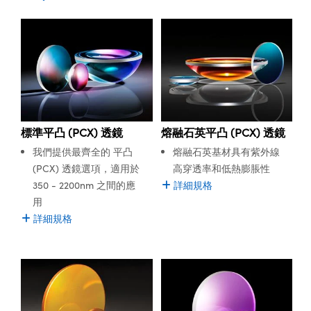
including industrial, pharmaceutical, robotics, or defense.
ssemblies | 光學組装
e Objectives | 反射物鏡
echnologies
llumination
nd Production
Test Targets
aphy | 影視製作和高級攝影
ng Cameras | IDS 相機
ig and Roughness Standards | 表
 儲存
PCX Lenses have one convex surface. For maximum
msplitters | 雷射分光鏡
s
和粗糙度標準
 Test Targets
efficiency, the second, plano (flat) surface should face
tical Components | SCHOTT 光
 Objectives
MR
Testing and Detection
Lens Accessories | 成像鏡頭配件
on Labs Cameras™ | Lucid Vision
 | 實驗室套件
the desired focal plane. Plano-Convex lenses are
croscopy | 雷射顯微鏡
mechanics
ent Tools | 量測工具
d Testing and Detection
commonly used in a wide range of applications or
y Cameras
rial Processing
e Lab and Production | 清倉實驗室
ety | 雷射防護
industries.
 Optics | 紅外線光學產品
and Isolators | 晶體和隔離器
用品
Cameras | Pixelink 相機
ptical Components | 主動光學元件
ed Lab and Production | 重新認證實
py Lighting |顯微鏡照明
oherence Tomography
ner
Edmund Optics offers the world’s largest inventory of off-
 | 磁性裝置
產線用品
the-shelf optical components, which includes a large
cs | 光纖
arization | 雷射偏光片
as
g and Detection
標準平凸 (PCX) 透鏡
熔融石英平凸 (PCX) 透鏡
opy Systems| 體視顯微鏡系統
variety of Plano-Convex Lenses. Edmund Optics’ PCX
nd Production
lenses are available in a range of coating or substrate
tics | 雷射光學
isms | 雷射稜鏡
我們提供最齊全的 平凸
熔融石英基材具有紫外線
as
options. Anti-reflection coatings range from the
py Filters | 顯微鏡濾光片
(PCX) 透鏡選項，適用於
高穿透率和低熱膨脹性
Ultraviolet (UV) to the Infrared (IR), including UV-AR, UV-
 Optics | 超快光學
 Optics
ameras
350 - 2200nm 之間的應
詳細規格
VIS, MgF
, VIS 0°, VIS-NIR, NIR I, NIR II, or Telecom-NIR.
Zoom Lenses | 變焦鏡頭模組
ng Development Systems
2
用
Additional coatings designed specifically for laser
eam Sputtering) Coated Optics |
as
詳細規格
wavelengths, such as 266nm, 355nm, 532nm, or 1064nm
py Targets | 顯微鏡標靶
hoto-Optical Company
子束濺鍍）鍍膜光學元件
are also offered. Germanium (Ge), Silicon (Si), or Zinc
 Cameras
Selenide (ZnSe) substrates are ideal for Infrared (IR)
and Stage Micrometers | 刻劃板或
e Optical Elements (DOE) | 繞射光
applications.
尺
cessories and Optomechanics |
py Mechanics | 顯微鏡用結構件
s