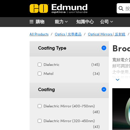
購物
能力
知識中心
公司
All Products
Optics | 光學產品
Optical Mirrors | 反射鏡
Bro
Coating Type
寬頻電介
Dielectric
(145)
頻可調諧
之中使用
Metal
(34)
許多嚴苛
Coating
Dielectric Mirror (400-750nm)
(48)
Dielectric Mirror (320-450nm)
(43)