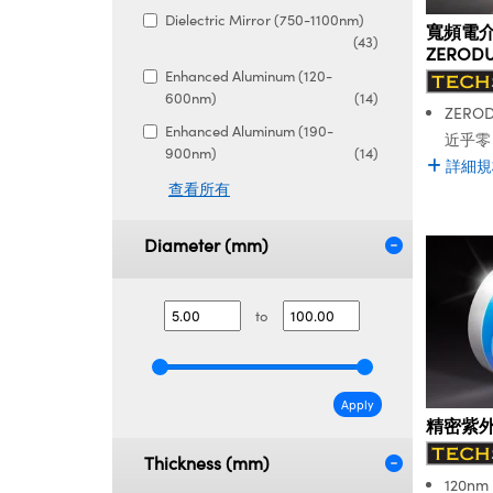
Dielectric Mirror (750-1100nm)
寬頻電
(43)
ZEROD
Enhanced Aluminum (120-
600nm)
(14)
ZERO
Enhanced Aluminum (190-
近乎零
900nm)
(14)
詳細規
查看所有
Diameter (mm)
to
Apply
精密紫
Thickness (mm)
120n