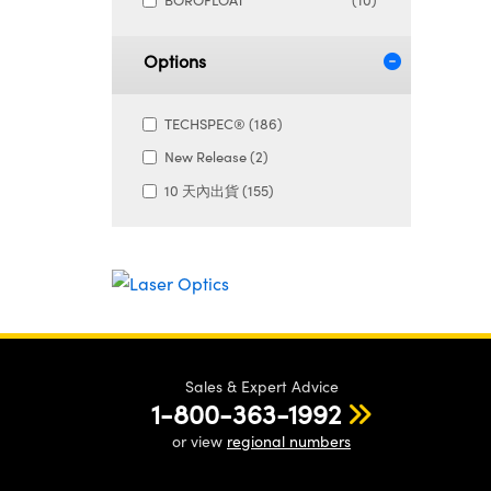
BOROFLOAT
(10)
Options
TECHSPEC® (186)
New Release (2)
10 天內出貨 (155)
Sales & Expert Advice
1-800-363-1992
or view
regional numbers