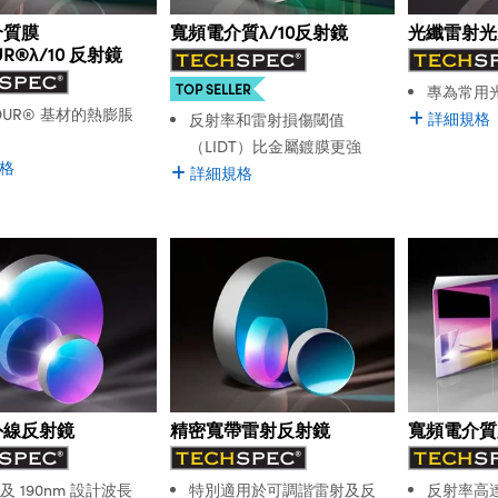
介質膜
寬頻電介質λ/10反射鏡
光纖雷射光
UR®λ/10 反射鏡
TOP SELLER
專為常用
DUR® 基材的熱膨脹
詳細規格
反射率和雷射損傷閾值
（LIDT）比金屬鍍膜更強
格
詳細規格
外線反射鏡
精密寬帶雷射反射鏡
寬頻電介質
m 及 190nm 設計波長
特別適用於可調諧雷射及反
反射率高達