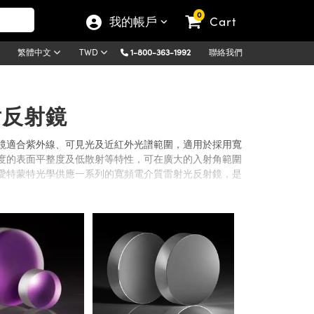
0
我的帳戶
Cart
1-800-363-1992
聯絡我們
繁體中文
TWD
頻雷射反射鏡
鏡適合紫外線、可見光及近紅外光譜範圍，適用於採用寬
度的表面平整度及低散射等特性，可在廣大的入射角範圍
愛特蒙特光學供應一系列的寬頻電介質雷射光反射鏡，是