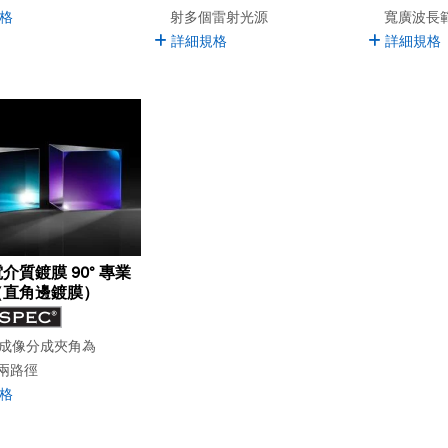
格
射多個雷射光源
寬廣波長
詳細規格
詳細規格
介質鍍膜 90° 專業
（直角邊鍍膜）
成像分成夾角為
的兩路徑
格