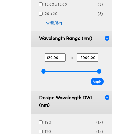
15.00 x 15.00
(3)
20 x 20
(3)
查看所有
Wavelength Range (nm)
to
Apply
Design Wavelength DWL
(nm)
190
(17)
120
(14)