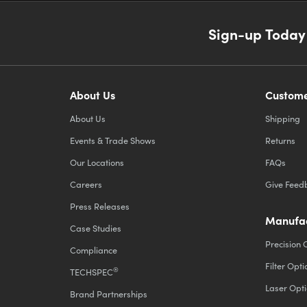
Sign-up Today
About Us
Custome
About Us
Shipping
Events & Trade Shows
Returns
Our Locations
FAQs
Careers
Give Feed
Press Releases
Manufac
Case Studies
Precision 
Compliance
Filter Opti
®
TECHSPEC
Laser Opti
Brand Partnerships