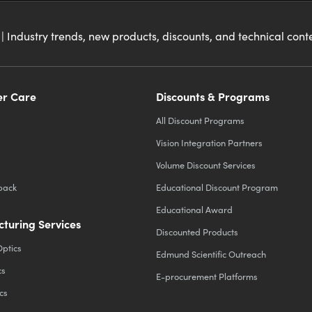
| Industry trends, new products, discounts, and technical con
r Care
Discounts & Programs
All Discount Programs
Vision Integration Partners
Volume Discount Services
back
Educational Discount Program
Educational Award
turing Services
Discounted Products
Optics
Edmund Scientific Outreach
cs
E-procurement Platforms
cs