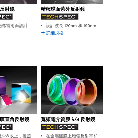
精密球面紫外反射鏡
反射鏡
設計波長 120nm 和 190nm
光纖雷射而設計
詳細規格
膜直角反射鏡
寬頻電介質膜 λ/4 反射鏡
98%以上，覆蓋
在金屬鍍膜上增強反射率和