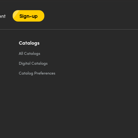
tent
Sign-up
Catalogs
All
Catalogs
Digital Catalogs
Catalog Preferences