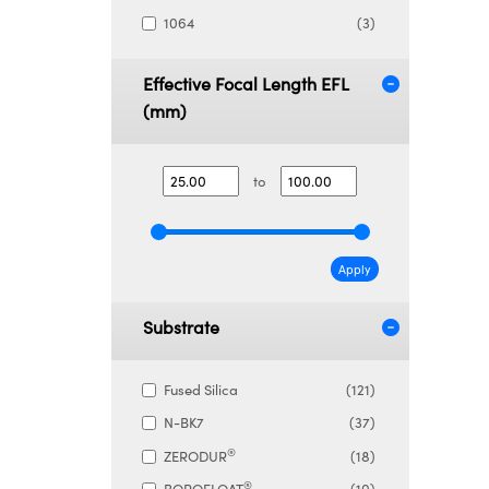
1064
(3)
Effective Focal Length EFL
(mm)
to
Apply
Substrate
Fused Silica
(121)
N-BK7
(37)
®
ZERODUR
(18)
®