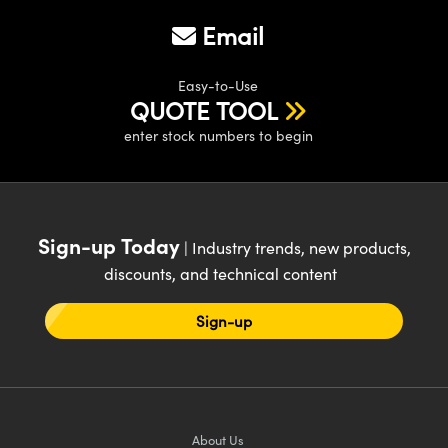
Email
Easy-to-Use
QUOTE TOOL
enter stock numbers to begin
Sign-up Today
| Industry trends, new products,
discounts, and technical content
Sign-up
About Us