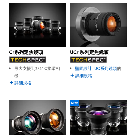
Stability
Athermal
® Optical Components
ed Interface Cameras | 高速接口相
Ruggedization
Ruggedization
 | 目鏡
ion Labs™
nses and Couplers | 中繼鏡或耦合鏡
ameras | 模擬相機
d Direct Microscopes | 袖珍顯微鏡
Cameras
顯微鏡
Systems | 成像系統
Cr系列定焦鏡頭
UCr 系列定焦鏡頭
ics
s | 放大鏡
ras
最大支援到2/3" C接環相
堅固設計
UC系列鏡頭
的
scopy
機
詳細規格
n Gratings™
詳細規格
AX
NEW
tical Components | SCHOTT 光