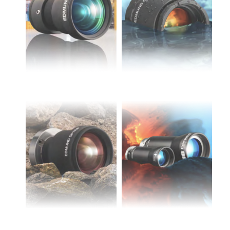
ssemblies | 光學組装
e Objectives | 反射物鏡
echnologies
llumination
nd Production
Test Targets
aphy | 影視製作和高級攝影
ng Cameras | IDS 相機
ig and Roughness Standards | 表
 儲存
msplitters | 雷射分光鏡
s
和粗糙度標準
 Test Targets
tical Components | SCHOTT 光
 Objectives
MR
Testing and Detection
Lens Accessories | 成像鏡頭配件
on Labs Cameras™ | Lucid Vision
 | 實驗室套件
croscopy | 雷射顯微鏡
mechanics
ent Tools | 量測工具
d Testing and Detection
y Cameras
rial Processing
e Lab and Production | 清倉實驗室
ety | 雷射防護
 Optics | 紅外線光學產品
and Isolators | 晶體和隔離器
用品
Cameras | Pixelink 相機
ptical Components | 主動光學元件
ed Lab and Production | 重新認證實
py Lighting |顯微鏡照明
oherence Tomography
ner
 | 磁性裝置
產線用品
cs | 光纖
arization | 雷射偏光片
as
g and Detection
Industrial
Waterproof
opy Systems| 體視顯微鏡系統
nd Production
Ruggedization
Ruggedization
tics | 雷射光學
isms | 雷射稜鏡
as
py Filters | 顯微鏡濾光片
 Optics | 超快光學
 Optics
ameras
Zoom Lenses | 變焦鏡頭模組
ng Development Systems
eam Sputtering) Coated Optics |
as
py Targets | 顯微鏡標靶
hoto-Optical Company
子束濺鍍）鍍膜光學元件
 Cameras
and Stage Micrometers | 刻劃板或
e Optical Elements (DOE) | 繞射光
尺
cessories and Optomechanics |
py Mechanics | 顯微鏡用結構件
s