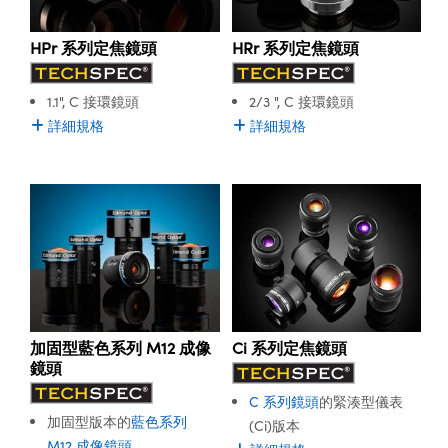
Innovations (UFI)
HPr 系列定焦鏡頭
HRr 系列定焦鏡頭
1.1", C 接環鏡頭
2/3 ", C 接環鏡頭
詳細規格
詳細規格
加固型藍色系列 M12 成像
Ci 系列定焦鏡頭
鏡頭
C 系列鏡頭
的緊湊型儀表
加固型版本的
藍色系列
(Ci)版本
M12 成像鏡頭