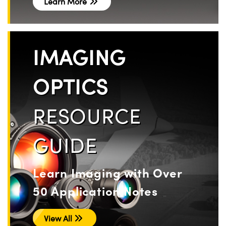
Learn More
IMAGING
OPTICS
RESOURCE
GUIDE
Learn Imaging with Over
50 Application Notes
View All