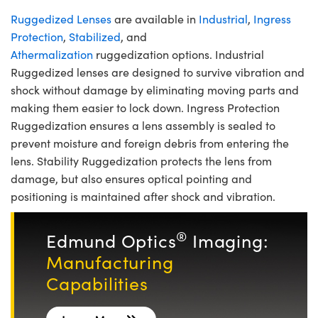
Ruggedized Lenses
are available in
Industrial
,
Ingress
Protection
,
Stabilized
, and
Athermalization
ruggedization options. Industrial
Ruggedized lenses are designed to survive vibration and
shock without damage by eliminating moving parts and
making them easier to lock down. Ingress Protection
Ruggedization ensures a lens assembly is sealed to
prevent moisture and foreign debris from entering the
lens. Stability Ruggedization protects the lens from
damage, but also ensures optical pointing and
positioning is maintained after shock and vibration.
®
Edmund Optics
Imaging:
Manufacturing
Capabilities