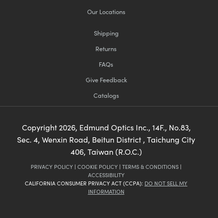
Our Locations
Shipping
Returns
FAQs
Give Feedback
Catalogs
Copyright
2026
, Edmund Optics Inc., 14F., No.83,
Sec. 4, Wenxin Road, Beitun District , Taichung City
406, Taiwan (R.O.C.)
PRIVACY POLICY
|
COOKIE POLICY
|
TERMS & CONDITIONS
|
ACCESSIBILITY
CALIFORNIA CONSUMER PRIVACY ACT (CCPA):
DO NOT SELL MY
INFORMATION