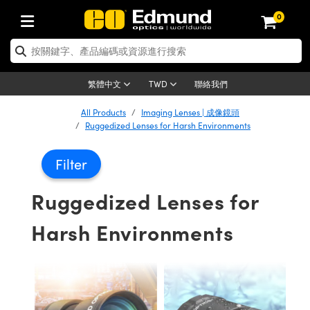
0
tics | 光學產品
ser Optics | 雷射光學
tomechanics | 光機組件
croscopy | 顯微鏡
sers | 雷射
aging Lenses | 成像鏡頭
meras | 相機
ts and Illumination | 照明
t Targets | 測試板
ting and Detection | 測試與監測
b and Production | 實驗室和生產
按應用選購
op By Brand
w Products | 新品專區
earance | 清倉品
ertified Products | 重新認證產
enses | 透鏡
rrors | 雷射反射鏡
tem | 鏡筒系統
tics® Objectives
urces | 雷射光源
al Length Lenses | 定焦鏡頭
ras
Vision Lighting | 機器視覺光源
n Test Targets | 解析度測試板
ng
C®
s
Laser Optics
聯絡我們
繁體中文
TWD
Metrology | 光學度量
leaning | 清潔用品
ied Optics | 重新認證光學產品
irrors | 反射鏡
nses | 雷射透鏡
Cage System | 光學籠式系統
Objectives | Mitutoyo 物鏡
surement and Electronics | 雷射
ic Lenses | 遠心鏡頭
thernet Cameras | Gigabit乙太網相
py Lighting |顯微鏡照明
n Test Targets | 畸變測試版
ing
on
 Optics
e Optics | 清倉光學產品
All Products
Imaging Lenses | 成像鏡頭
子產品
Vision Solutions | 機器視覺方案
t Handling Tools | 零件夾持用品
ied Optomechanics | 重新認證光機
Ruggedized Lenses for Harsh Environments
and Diffusers | 窗鏡或擴散片
ndow | 雷射光窗鏡
 Optical Mounts | 台式光學安裝座
bjectives | Olympus 物鏡
s (S-Mount Lenses) | M12 鏡頭 (S
opy Lighting | 寬譜光源
lysis & Stage Micrometers | 圖像
ameras
®
mechanics
e Optomechanics | 清倉光機組件
tics | 雷射光學
ras | FLIR 相機
臺測試板
surement and Electronics | 雷射
Tools | 通用工具
Filter
ilters | 光學濾光片
ters | 雷射濾光片
 System | 臺式系統
ctives | Nikon 物鏡
urces | 雷射光源
copy | 光譜儀
scopy
子產品
ied Lasers | 重新認證雷射
plifiers
iable Magnification Lenses
alsa Cameras | Teledyne Dalsa
ray Level Test Targets | 色卡測試板
dhesives | 光學膠
Ruggedized Lenses for
tion Optics | 偏振光學元件
 Optics | 超快光學
ables and Breadboards | 光學平臺
ctives | ZEISS 物鏡
ht Sources | 其他光源
onal Imaging
ng Lenses
e Microscopy | 清倉顯微鏡
 | 探測器
ied Microscopy | 重新認證顯微鏡
ety | 雷射防護
pe Objectives | 顯微鏡物鏡
ets | USAF 測試版
ackened Products | Acktar 黑色吸
Harsh Environments
ters | 分光鏡
擴束器
 Upright Microscopes
ion Accessories | 光源配件
 Imaging
ras
e Imaging Lenses | 清倉成像鏡頭
Lumenera Microscopy Cameras
s | 放大器
ied Imaging Lenses | 重新認證成像鏡
d Stages | 電動平臺
echanics | 雷射用光機模組
ses
ings
稜鏡
tical Assemblies | 雷射光學元件組
orrected Objectives
nation
cal Imaging
nation
e Cameras | 清倉相機
ion Cameras | Allied Vision 相機
ers | 光度計
Material | 暗室器材
tages and Slides | 平臺和滑塊
essories | 雷射配件
d Lenses for Harsh Environments
| 刻劃板
ied Cameras | 重新認證相機
on Gratings | 繞射光柵
njugate Objectives | 有限共軛物鏡
on Microscopy
g and Detection
 Illumination | 清倉照明
meras | Basler 相機
copy | 光譜儀
and Accessories | UV固化設備
am Shaping | 雷射光束整形
d Apertures | 光圈類
Production | 實驗室和生產線
oduction and Advanced
ed Illumination | 重新認證照明