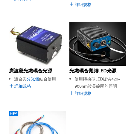
® Optical Components
詳細規格
ed Interface Cameras | 高速接口相
 | 目鏡
ion Labs™
nses and Couplers | 中繼鏡或耦合鏡
ameras | 模擬相機
d Direct Microscopes | 袖珍顯微鏡
Cameras
顯微鏡
Systems | 成像系統
ics
s | 放大鏡
ras
scopy
光纖耦合寬頻LED光源
廣波段光纖耦合光源
使用轉換型LED提供420-
適合與
分光儀
結合使用
n Gratings™
900nm波長範圍的照明
詳細規格
詳細規格
AX
tical Components | SCHOTT 光
NEW