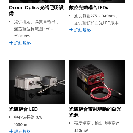
ssemblies | 光學組装
e Objectives | 反射物鏡
echnologies
llumination
nd Production
Test Targets
aphy | 影視製作和高級攝影
ng Cameras | IDS 相機
ig and Roughness Standards | 表
 儲存
Ocean Optics 光譜照明設
數位光纖耦合LEDs
msplitters | 雷射分光鏡
s
和粗糙度標準
 Test Targets
備
波長範圍275 - 940nm，
tical Components | SCHOTT 光
 Objectives
MR
Testing and Detection
Lens Accessories | 成像鏡頭配件
on Labs Cameras™ | Lucid Vision
 | 實驗室套件
提供穩定、高質量輸出，
提供寬頻和白光LED版本
croscopy | 雷射顯微鏡
mechanics
ent Tools | 量測工具
d Testing and Detection
涵蓋寬波長範圍 185–
詳細規格
y Cameras
rial Processing
e Lab and Production | 清倉實驗室
ety | 雷射防護
2500 nm
 Optics | 紅外線光學產品
and Isolators | 晶體和隔離器
用品
Cameras | Pixelink 相機
ptical Components | 主動光學元件
ed Lab and Production | 重新認證實
詳細規格
py Lighting |顯微鏡照明
oherence Tomography
ner
 | 磁性裝置
產線用品
cs | 光纖
arization | 雷射偏光片
as
g and Detection
opy Systems| 體視顯微鏡系統
nd Production
tics | 雷射光學
isms | 雷射稜鏡
as
py Filters | 顯微鏡濾光片
 Optics | 超快光學
 Optics
ameras
Zoom Lenses | 變焦鏡頭模組
ng Development Systems
eam Sputtering) Coated Optics |
as
py Targets | 顯微鏡標靶
hoto-Optical Company
子束濺鍍）鍍膜光學元件
 Cameras
光纖耦合 LED
光纖耦合雷射驅動的白光
and Stage Micrometers | 刻劃板或
e Optical Elements (DOE) | 繞射光
光源
尺
中心波長為 375 -
cessories and Optomechanics |
亮度極高，輸出功率高達
1050nm
py Mechanics | 顯微鏡用結構件
440mW
s
詳細規格