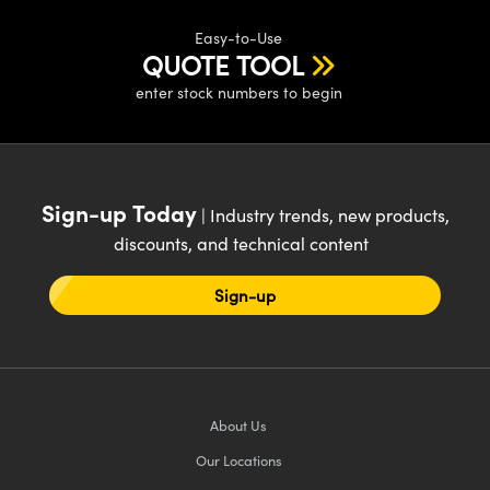
Easy-to-Use
QUOTE TOOL
enter stock numbers to begin
Sign-up Today
| Industry trends, new products,
discounts, and technical content
Sign-up
About Us
Our Locations