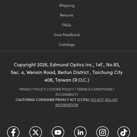
Shipping
Returns
FAQs
Give Feedback
Catalogs
Copyright
2026
, Edmund Optics Inc., 14F., No.83,
Sec. 4, Wenxin Road, Beitun District , Taichung City
406, Taiwan (R.O.C.)
PRIVACY POLICY
|
COOKIE POLICY
|
TERMS & CONDITIONS
|
ACCESSIBILITY
CALIFORNIA CONSUMER PRIVACY ACT (CCPA):
DO NOT SELL MY
INFORMATION