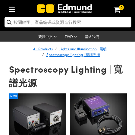
0
tics | 光學產品
ser Optics | 雷射光學
tomechanics | 光機組件
croscopy | 顯微鏡
sers | 雷射
aging Lenses | 成像鏡頭
meras | 相機
ts and Illumination | 照明
t Targets | 測試板
ting and Detection | 測試與監測
b and Production | 實驗室和生產
按應用選購
op By Brand
w Products | 新品專區
earance | 清倉品
ertified Products | 重新認證產
enses | 透鏡
rrors | 雷射反射鏡
tem | 鏡筒系統
tics® Objectives
urces | 雷射光源
al Length Lenses | 定焦鏡頭
ras
Vision Lighting | 機器視覺光源
n Test Targets | 解析度測試板
ng
C®
s
Laser Optics
聯絡我們
繁體中文
TWD
Metrology | 光學度量
leaning | 清潔用品
ied Optics | 重新認證光學產品
irrors | 反射鏡
nses | 雷射透鏡
Cage System | 光學籠式系統
Objectives | Mitutoyo 物鏡
surement and Electronics | 雷射
ic Lenses | 遠心鏡頭
thernet Cameras | Gigabit乙太網相
py Lighting |顯微鏡照明
n Test Targets | 畸變測試版
ing
on
 Optics
e Optics | 清倉光學產品
All Products
Lights and Illumination | 照明
子產品
Vision Solutions | 機器視覺方案
t Handling Tools | 零件夾持用品
ied Optomechanics | 重新認證光機
Spectroscopy Lighting | 寬譜光源
and Diffusers | 窗鏡或擴散片
ndow | 雷射光窗鏡
 Optical Mounts | 台式光學安裝座
bjectives | Olympus 物鏡
s (S-Mount Lenses) | M12 鏡頭 (S
opy Lighting | 寬譜光源
lysis & Stage Micrometers | 圖像
ameras
®
mechanics
e Optomechanics | 清倉光機組件
Spectroscopy Lighting | 寬
tics | 雷射光學
ras | FLIR 相機
臺測試板
surement and Electronics | 雷射
Tools | 通用工具
ilters | 光學濾光片
ters | 雷射濾光片
 System | 臺式系統
ctives | Nikon 物鏡
urces | 雷射光源
copy | 光譜儀
scopy
子產品
ied Lasers | 重新認證雷射
譜光源
plifiers
iable Magnification Lenses
alsa Cameras | Teledyne Dalsa
ray Level Test Targets | 色卡測試板
dhesives | 光學膠
tion Optics | 偏振光學元件
 Optics | 超快光學
ables and Breadboards | 光學平臺
ctives | ZEISS 物鏡
ht Sources | 其他光源
onal Imaging
ng Lenses
e Microscopy | 清倉顯微鏡
 | 探測器
ied Microscopy | 重新認證顯微鏡
ety | 雷射防護
pe Objectives | 顯微鏡物鏡
ets | USAF 測試版
ackened Products | Acktar 黑色吸
NEW
ters | 分光鏡
擴束器
 Upright Microscopes
ion Accessories | 光源配件
 Imaging
ras
e Imaging Lenses | 清倉成像鏡頭
Lumenera Microscopy Cameras
s | 放大器
ied Imaging Lenses | 重新認證成像鏡
d Stages | 電動平臺
echanics | 雷射用光機模組
ses
ings
稜鏡
tical Assemblies | 雷射光學元件組
orrected Objectives
nation
cal Imaging
nation
e Cameras | 清倉相機
ion Cameras | Allied Vision 相機
ers | 光度計
Material | 暗室器材
tages and Slides | 平臺和滑塊
essories | 雷射配件
d Lenses for Harsh Environments
| 刻劃板
ied Cameras | 重新認證相機
on Gratings | 繞射光柵
njugate Objectives | 有限共軛物鏡
on Microscopy
g and Detection
 Illumination | 清倉照明
meras | Basler 相機
copy | 光譜儀
and Accessories | UV固化設備
am Shaping | 雷射光束整形
d Apertures | 光圈類
Production | 實驗室和生產線
oduction and Advanced
ed Illumination | 重新認證照明