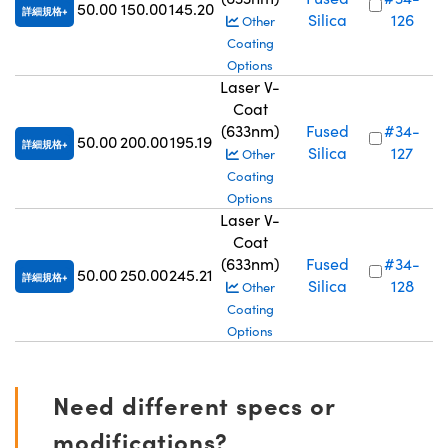
50.00
150.00
145.20
詳細規格
Silica
126
Other
Coating
Options
Laser V-
Coat
(633nm)
Fused
#34-
50.00
200.00
195.19
詳細規格
Silica
127
Other
Coating
Options
Laser V-
Coat
(633nm)
Fused
#34-
50.00
250.00
245.21
詳細規格
Silica
128
Other
Coating
Options
Need different specs or
modifications?