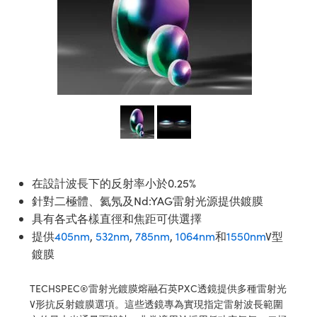
ssemblies | 光學組装
e Objectives | 反射物鏡
echnologies
llumination
nd Production
Test Targets
aphy | 影視製作和高級攝影
ng Cameras | IDS 相機
ig and Roughness Standards | 表
 儲存
msplitters | 雷射分光鏡
s
和粗糙度標準
 Test Targets
tical Components | SCHOTT 光
 Objectives
MR
Testing and Detection
Lens Accessories | 成像鏡頭配件
on Labs Cameras™ | Lucid Vision
 | 實驗室套件
croscopy | 雷射顯微鏡
mechanics
ent Tools | 量測工具
d Testing and Detection
y Cameras
rial Processing
e Lab and Production | 清倉實驗室
ety | 雷射防護
 Optics | 紅外線光學產品
and Isolators | 晶體和隔離器
用品
Cameras | Pixelink 相機
ptical Components | 主動光學元件
ed Lab and Production | 重新認證實
py Lighting |顯微鏡照明
oherence Tomography
ner
 | 磁性裝置
產線用品
cs | 光纖
arization | 雷射偏光片
as
g and Detection
opy Systems| 體視顯微鏡系統
nd Production
tics | 雷射光學
isms | 雷射稜鏡
as
py Filters | 顯微鏡濾光片
在設計波長下的反射率小於0.25%
 Optics | 超快光學
 Optics
ameras
Zoom Lenses | 變焦鏡頭模組
ng Development Systems
針對二極體、氦氖及Nd:YAG雷射光源提供鍍膜
eam Sputtering) Coated Optics |
as
具有各式各樣直徑和焦距可供選擇
py Targets | 顯微鏡標靶
hoto-Optical Company
子束濺鍍）鍍膜光學元件
提供
405nm
,
532nm
,
785nm
,
1064nm
和
1550nm
V型
 Cameras
鍍膜
and Stage Micrometers | 刻劃板或
e Optical Elements (DOE) | 繞射光
尺
cessories and Optomechanics |
TECHSPEC®雷射光鍍膜熔融石英PXC透鏡提供多種雷射光
V形抗反射鍍膜選項。這些透鏡專為實現指定雷射波長範圍
py Mechanics | 顯微鏡用結構件
s