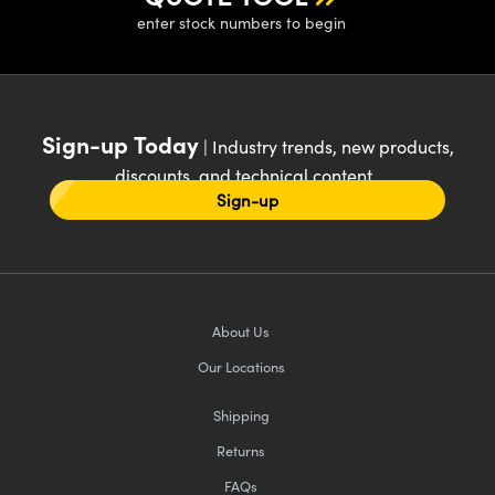
enter stock numbers to begin
Sign-up Today
| Industry trends, new products,
discounts, and technical content
Sign-up
About Us
Our Locations
Shipping
Returns
FAQs