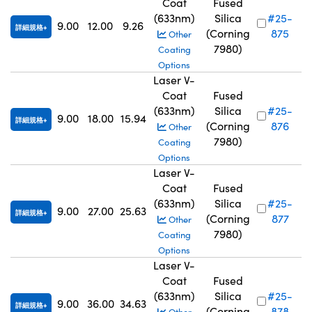
Coat
Fused
(633nm)
Silica
#25-
9.00
12.00
9.26
詳細規格
(Corning
875
Other
7980)
Coating
Options
Laser V-
Coat
Fused
(633nm)
Silica
#25-
9.00
18.00
15.94
詳細規格
(Corning
876
Other
7980)
Coating
Options
Laser V-
Coat
Fused
(633nm)
Silica
#25-
9.00
27.00
25.63
詳細規格
(Corning
877
Other
7980)
Coating
Options
Laser V-
Coat
Fused
(633nm)
Silica
#25-
9.00
36.00
34.63
詳細規格
(Corning
878