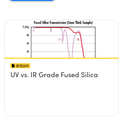
應用說明
UV vs. IR Grade Fused Silica