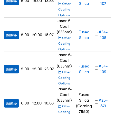
5.00
15.00
13.83
詳細規格
Silica
107
Other
Coating
Options
Laser V-
Coat
(633nm)
Fused
#34-
5.00
20.00
18.97
詳細規格
Silica
108
Other
Coating
Options
Laser V-
Coat
(633nm)
Fused
#34-
5.00
25.00
23.97
詳細規格
Silica
109
Other
Coating
Options
Laser V-
Coat
Fused
(633nm)
Silica
#25-
6.00
12.00
10.63
詳細規格
(Corning
871
Other
7980)
Coating