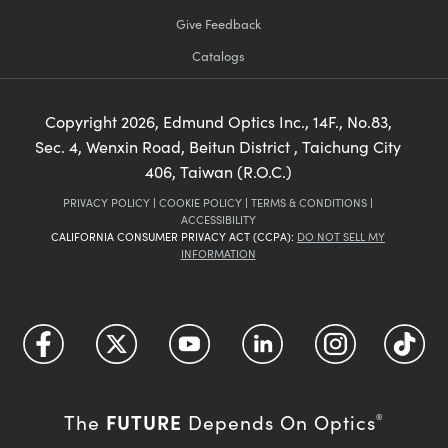
Give Feedback
Catalogs
Copyright
2026
, Edmund Optics Inc., 14F., No.83,
Sec. 4, Wenxin Road, Beitun District , Taichung City
406, Taiwan (R.O.C.)
PRIVACY POLICY
|
COOKIE POLICY
|
TERMS & CONDITIONS
|
ACCESSIBILITY
CALIFORNIA CONSUMER PRIVACY ACT (CCPA):
DO NOT SELL MY
INFORMATION
FUTURE
The
Depends On Optics
®