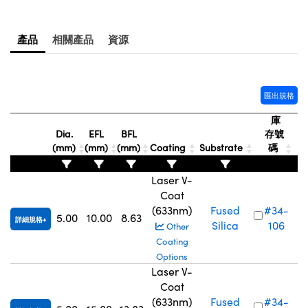
Innovations (UFI)
產品
相關產品
資源
匯出規格
庫
Dia.
EFL
BFL
存號
(mm)
(mm)
(mm)
Coating
Substrate
碼
Laser V-
Coat
(633nm)
Fused
#34-
5.00
10.00
8.63
詳細規格
Silica
106
Other
Coating
Options
Laser V-
Coat
(633nm)
Fused
#34-