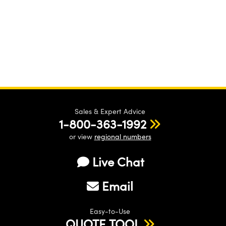
Sales & Expert Advice
1-800-363-1992
or view
regional numbers
Live Chat
Email
Easy-to-Use
QUOTE TOOL