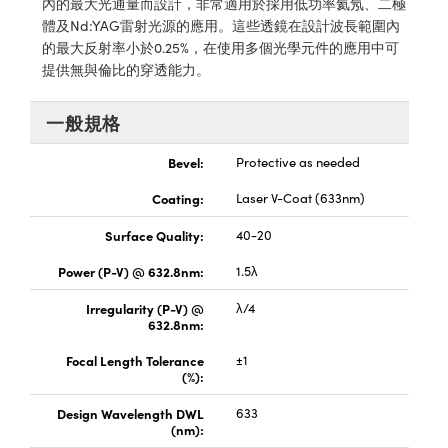
內的最大光通量而設計，非常適用於採用低功率氦氖、二極
® Optical Components
ed Interface Cameras | 高速接口相
體及Nd:YAG雷射光源的應用。這些透鏡在設計波長範圍內
 | 目鏡
的最大反射率小於0.25%，在使用多個光學元件的應用中可
ion Labs™
提供無與倫比的穿透能力。
nses and Couplers | 中繼鏡或耦合鏡
ameras | 模擬相機
d Direct Microscopes | 袖珍顯微鏡
一般規格
Cameras
顯微鏡
Bevel:
Protective as needed
Systems | 成像系統
ics
s | 放大鏡
Coating:
Laser V-Coat (633nm)
ras
scopy
Surface Quality:
40-20
n Gratings™
Power (P-V) @ 632.8nm:
1.5λ
Irregularity (P-V) @
λ/4
AX
632.8nm:
tical Components | SCHOTT 光
Focal Length Tolerance
±1
(%):
Design Wavelength DWL
633
(nm):