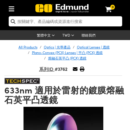
0
tics | 光學產品
ser Optics | 雷射光學
tomechanics | 光機組件
croscopy | 顯微鏡
sers | 雷射
aging Lenses | 成像鏡頭
meras | 相機
ts and Illumination | 照明
t Targets | 測試板
ting and Detection | 測試與監測
b and Production | 實驗室和生產
按應用選購
op By Brand
w Products | 新品專區
earance | 清倉品
ertified Products | 重新認證產
enses | 透鏡
rrors | 雷射反射鏡
tem | 鏡筒系統
tics® Objectives
urces | 雷射光源
al Length Lenses | 定焦鏡頭
ras
Vision Lighting | 機器視覺光源
n Test Targets | 解析度測試板
ng
C®
s
Laser Optics
聯絡我們
繁體中文
TWD
Metrology | 光學度量
leaning | 清潔用品
ied Optics | 重新認證光學產品
irrors | 反射鏡
nses | 雷射透鏡
Cage System | 光學籠式系統
Objectives | Mitutoyo 物鏡
surement and Electronics | 雷射
ic Lenses | 遠心鏡頭
thernet Cameras | Gigabit乙太網相
py Lighting |顯微鏡照明
n Test Targets | 畸變測試版
ing
on
 Optics
e Optics | 清倉光學產品
All Products
Optics | 光學產品
Optical Lenses | 透鏡
子產品
Vision Solutions | 機器視覺方案
t Handling Tools | 零件夾持用品
ied Optomechanics | 重新認證光機
Plano-Convex (PCX) Lenses | 平凸 (PCX) 透鏡
and Diffusers | 窗鏡或擴散片
ndow | 雷射光窗鏡
 Optical Mounts | 台式光學安裝座
bjectives | Olympus 物鏡
s (S-Mount Lenses) | M12 鏡頭 (S
opy Lighting | 寬譜光源
lysis & Stage Micrometers | 圖像
ameras
®
mechanics
e Optomechanics | 清倉光機組件
熔融石英平凸 (PCX) 透鏡
tics | 雷射光學
ras | FLIR 相機
臺測試板
surement and Electronics | 雷射
Tools | 通用工具
#3762
系列ID
ilters | 光學濾光片
ters | 雷射濾光片
 System | 臺式系統
ctives | Nikon 物鏡
urces | 雷射光源
copy | 光譜儀
scopy
子產品
ied Lasers | 重新認證雷射
plifiers
iable Magnification Lenses
alsa Cameras | Teledyne Dalsa
ray Level Test Targets | 色卡測試板
dhesives | 光學膠
tion Optics | 偏振光學元件
 Optics | 超快光學
ables and Breadboards | 光學平臺
ctives | ZEISS 物鏡
ht Sources | 其他光源
onal Imaging
ng Lenses
e Microscopy | 清倉顯微鏡
 | 探測器
ied Microscopy | 重新認證顯微鏡
633nm 適用於雷射的鍍膜熔融
ety | 雷射防護
pe Objectives | 顯微鏡物鏡
ets | USAF 測試版
ackened Products | Acktar 黑色吸
ters | 分光鏡
擴束器
 Upright Microscopes
ion Accessories | 光源配件
 Imaging
ras
e Imaging Lenses | 清倉成像鏡頭
石英平凸透鏡
Lumenera Microscopy Cameras
s | 放大器
ied Imaging Lenses | 重新認證成像鏡
d Stages | 電動平臺
echanics | 雷射用光機模組
ses
ings
稜鏡
tical Assemblies | 雷射光學元件組
orrected Objectives
nation
cal Imaging
nation
e Cameras | 清倉相機
ion Cameras | Allied Vision 相機
ers | 光度計
Material | 暗室器材
tages and Slides | 平臺和滑塊
essories | 雷射配件
d Lenses for Harsh Environments
| 刻劃板
ied Cameras | 重新認證相機
on Gratings | 繞射光柵
njugate Objectives | 有限共軛物鏡
on Microscopy
g and Detection
 Illumination | 清倉照明
meras | Basler 相機
copy | 光譜儀
and Accessories | UV固化設備
am Shaping | 雷射光束整形
d Apertures | 光圈類
Production | 實驗室和生產線
oduction and Advanced
ed Illumination | 重新認證照明