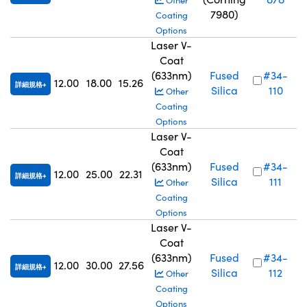
Other
7980)
Coating
Options
Laser V-
Coat
(633nm)
Fused
#34-
12.00
18.00
15.26
詳細規格
Silica
110
Other
Coating
Options
Laser V-
Coat
(633nm)
Fused
#34-
12.00
25.00
22.31
詳細規格
Silica
111
Other
Coating
Options
Laser V-
Coat
(633nm)
Fused
#34-
12.00
30.00
27.56
詳細規格
Silica
112
Other
Coating
Options