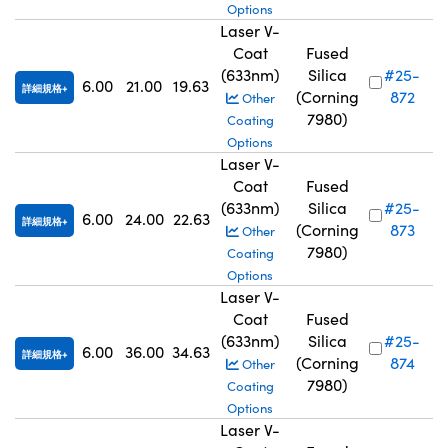
Options
Laser V-
Coat
Fused
(633nm)
Silica
#25-
6.00
21.00
19.63
詳細規格
(Corning
872
Other
7980)
Coating
Options
Laser V-
Coat
Fused
(633nm)
Silica
#25-
6.00
24.00
22.63
詳細規格
(Corning
873
Other
7980)
Coating
Options
Laser V-
Coat
Fused
(633nm)
Silica
#25-
6.00
36.00
34.63
詳細規格
(Corning
874
Other
7980)
Coating
Options
Laser V-