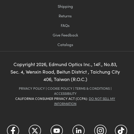
Shipping
Innovations (UFI)
Returns
FAQs
Give Feedback
Catalogs
Copyright
2026
, Edmund Optics Inc., 14F., No.83,
Sec. 4, Wenxin Road, Beitun District , Taichung City
406, Taiwan (R.O.C.)
PRIVACY POLICY
|
COOKIE POLICY
|
TERMS & CONDITIONS
|
ACCESSIBILITY
CALIFORNIA CONSUMER PRIVACY ACT (CCPA):
DO NOT SELL MY
INFORMATION