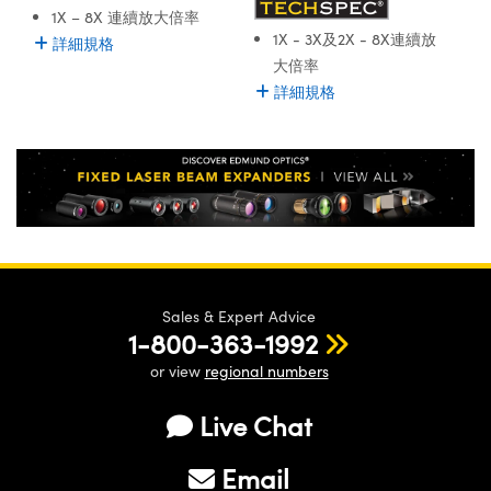
ssemblies | 光學組装
e Objectives | 反射物鏡
echnologies
llumination
nd Production
Test Targets
1X – 8X 連續放大倍率
aphy | 影視製作和高級攝影
ng Cameras | IDS 相機
ig and Roughness Standards | 表
 儲存
1X - 3X及2X - 8X連續放
msplitters | 雷射分光鏡
s
詳細規格
和粗糙度標準
 Test Targets
tical Components | SCHOTT 光
 Objectives
MR
Testing and Detection
大倍率
Lens Accessories | 成像鏡頭配件
on Labs Cameras™ | Lucid Vision
 | 實驗室套件
croscopy | 雷射顯微鏡
mechanics
詳細規格
ent Tools | 量測工具
d Testing and Detection
y Cameras
rial Processing
e Lab and Production | 清倉實驗室
ety | 雷射防護
 Optics | 紅外線光學產品
and Isolators | 晶體和隔離器
用品
Cameras | Pixelink 相機
ptical Components | 主動光學元件
ed Lab and Production | 重新認證實
py Lighting |顯微鏡照明
oherence Tomography
ner
 | 磁性裝置
產線用品
cs | 光纖
arization | 雷射偏光片
as
g and Detection
opy Systems| 體視顯微鏡系統
nd Production
tics | 雷射光學
isms | 雷射稜鏡
as
py Filters | 顯微鏡濾光片
 Optics | 超快光學
 Optics
ameras
Zoom Lenses | 變焦鏡頭模組
ng Development Systems
Sales & Expert Advice
eam Sputtering) Coated Optics |
1-800-363-1992
as
py Targets | 顯微鏡標靶
hoto-Optical Company
子束濺鍍）鍍膜光學元件
or view
regional numbers
 Cameras
and Stage Micrometers | 刻劃板或
e Optical Elements (DOE) | 繞射光
Live Chat
尺
cessories and Optomechanics |
Email
py Mechanics | 顯微鏡用結構件
s