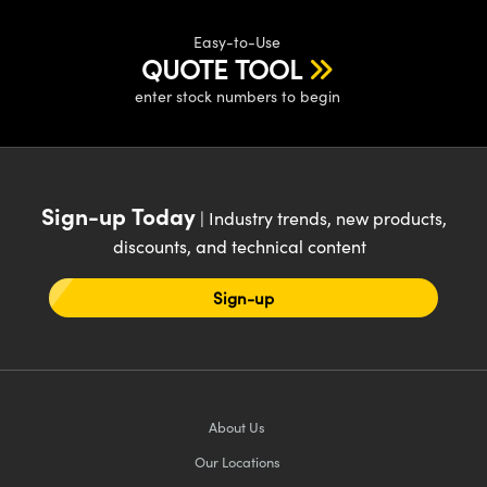
® Optical Components
ed Interface Cameras | 高速接口相
 | 目鏡
Easy-to-Use
ion Labs™
QUOTE TOOL
nses and Couplers | 中繼鏡或耦合鏡
ameras | 模擬相機
enter stock numbers to begin
d Direct Microscopes | 袖珍顯微鏡
Cameras
顯微鏡
Systems | 成像系統
ics
s | 放大鏡
Sign-up Today
| Industry trends, new products,
ras
discounts, and technical content
scopy
n Gratings™
Sign-up
AX
tical Components | SCHOTT 光
About Us
Our Locations