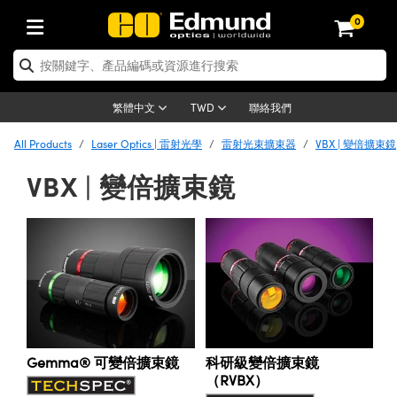
0
tics | 光學產品
ser Optics | 雷射光學
tomechanics | 光機組件
croscopy | 顯微鏡
sers | 雷射
aging Lenses | 成像鏡頭
meras | 相機
ts and Illumination | 照明
t Targets | 測試板
ting and Detection | 測試與監測
b and Production | 實驗室和生產
按應用選購
op By Brand
w Products | 新品專區
earance | 清倉品
ertified Products | 重新認證產
enses | 透鏡
rrors | 雷射反射鏡
tem | 鏡筒系統
tics® Objectives
urces | 雷射光源
al Length Lenses | 定焦鏡頭
ras
Vision Lighting | 機器視覺光源
n Test Targets | 解析度測試板
ng
C®
s
Laser Optics
聯絡我們
繁體中文
TWD
Metrology | 光學度量
leaning | 清潔用品
ied Optics | 重新認證光學產品
irrors | 反射鏡
nses | 雷射透鏡
Cage System | 光學籠式系統
Objectives | Mitutoyo 物鏡
surement and Electronics | 雷射
ic Lenses | 遠心鏡頭
thernet Cameras | Gigabit乙太網相
py Lighting |顯微鏡照明
n Test Targets | 畸變測試版
ing
on
 Optics
e Optics | 清倉光學產品
All Products
Laser Optics | 雷射光學
雷射光束擴束器
VBX | 變倍擴束鏡
子產品
Vision Solutions | 機器視覺方案
t Handling Tools | 零件夾持用品
ied Optomechanics | 重新認證光機
VBX | 變倍擴束鏡
and Diffusers | 窗鏡或擴散片
ndow | 雷射光窗鏡
 Optical Mounts | 台式光學安裝座
bjectives | Olympus 物鏡
s (S-Mount Lenses) | M12 鏡頭 (S
opy Lighting | 寬譜光源
lysis & Stage Micrometers | 圖像
ameras
®
mechanics
e Optomechanics | 清倉光機組件
tics | 雷射光學
ras | FLIR 相機
臺測試板
surement and Electronics | 雷射
Tools | 通用工具
ilters | 光學濾光片
ters | 雷射濾光片
 System | 臺式系統
ctives | Nikon 物鏡
urces | 雷射光源
copy | 光譜儀
scopy
子產品
ied Lasers | 重新認證雷射
plifiers
iable Magnification Lenses
alsa Cameras | Teledyne Dalsa
ray Level Test Targets | 色卡測試板
dhesives | 光學膠
tion Optics | 偏振光學元件
 Optics | 超快光學
ables and Breadboards | 光學平臺
ctives | ZEISS 物鏡
ht Sources | 其他光源
onal Imaging
ng Lenses
e Microscopy | 清倉顯微鏡
 | 探測器
ied Microscopy | 重新認證顯微鏡
ety | 雷射防護
pe Objectives | 顯微鏡物鏡
ets | USAF 測試版
ackened Products | Acktar 黑色吸
ters | 分光鏡
擴束器
 Upright Microscopes
ion Accessories | 光源配件
 Imaging
ras
e Imaging Lenses | 清倉成像鏡頭
Lumenera Microscopy Cameras
s | 放大器
ied Imaging Lenses | 重新認證成像鏡
d Stages | 電動平臺
echanics | 雷射用光機模組
ses
ings
稜鏡
tical Assemblies | 雷射光學元件組
orrected Objectives
nation
cal Imaging
nation
e Cameras | 清倉相機
ion Cameras | Allied Vision 相機
ers | 光度計
Material | 暗室器材
tages and Slides | 平臺和滑塊
essories | 雷射配件
d Lenses for Harsh Environments
| 刻劃板
ied Cameras | 重新認證相機
Gemma® 可變倍擴束鏡
科研級變倍擴束鏡
on Gratings | 繞射光柵
njugate Objectives | 有限共軛物鏡
on Microscopy
g and Detection
 Illumination | 清倉照明
meras | Basler 相機
copy | 光譜儀
and Accessories | UV固化設備
（RVBX）
am Shaping | 雷射光束整形
d Apertures | 光圈類
Production | 實驗室和生產線
oduction and Advanced
ed Illumination | 重新認證照明