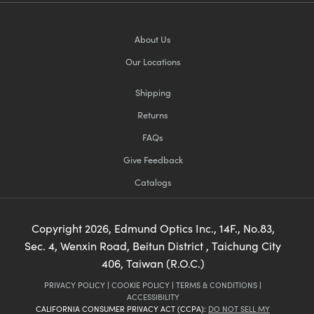
About Us
Our Locations
Shipping
Returns
FAQs
Give Feedback
Catalogs
Copyright
2026
, Edmund Optics Inc., 14F., No.83,
Sec. 4, Wenxin Road, Beitun District , Taichung City
406, Taiwan (R.O.C.)
PRIVACY POLICY
|
COOKIE POLICY
|
TERMS & CONDITIONS
|
ACCESSIBILITY
CALIFORNIA CONSUMER PRIVACY ACT (CCPA):
DO NOT SELL MY