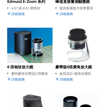
峰值直接量測顯微鏡
Edmund E-Zoom 系列
ssemblies | 光學組装
e Objectives | 反射物鏡
echnologies
llumination
nd Production
Test Targets
aphy | 影視製作和高級攝影
ng Cameras | IDS 相機
ig and Roughness Standards | 表
 儲存
提供多個放大倍率選項
4.3:1 或 6.3:1 變倍比
msplitters | 雷射分光鏡
s
和粗糙度標準
 Test Targets
詳細規格
詳細規格
tical Components | SCHOTT 光
 Objectives
MR
Testing and Detection
Lens Accessories | 成像鏡頭配件
on Labs Cameras™ | Lucid Vision
 | 實驗室套件
croscopy | 雷射顯微鏡
mechanics
ent Tools | 量測工具
d Testing and Detection
y Cameras
rial Processing
e Lab and Production | 清倉實驗室
ety | 雷射防護
 Optics | 紅外線光學產品
and Isolators | 晶體和隔離器
用品
Cameras | Pixelink 相機
ptical Components | 主動光學元件
ed Lab and Production | 重新認證實
py Lighting |顯微鏡照明
oherence Tomography
ner
 | 磁性裝置
產線用品
cs | 光纖
arization | 雷射偏光片
as
g and Detection
opy Systems| 體視顯微鏡系統
nd Production
tics | 雷射光學
isms | 雷射稜鏡
as
py Filters | 顯微鏡濾光片
 Optics | 超快光學
 Optics
ameras
豪華版6倍廣角放大鏡
6 倍袖珍放大鏡
Zoom Lenses | 變焦鏡頭模組
ng Development Systems
eam Sputtering) Coated Optics |
as
改良設計/超長出瞳距
愛特蒙特光學設計與製造
py Targets | 顯微鏡標靶
hoto-Optical Company
子束濺鍍）鍍膜光學元件
詳細規格
詳細規格
 Cameras
and Stage Micrometers | 刻劃板或
e Optical Elements (DOE) | 繞射光
尺
cessories and Optomechanics |
py Mechanics | 顯微鏡用結構件
s