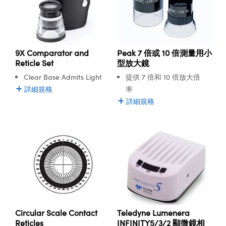
® Optical Components
ed Interface Cameras | 高速接口相
 | 目鏡
ion Labs™
nses and Couplers | 中繼鏡或耦合鏡
ameras | 模擬相機
9X Comparator and
Peak 7 倍或 10 倍測量用小
d Direct Microscopes | 袖珍顯微鏡
Reticle Set
型放大鏡
Cameras
顯微鏡
Clear Base Admits Light
提供 7 倍和 10 倍放大倍
Systems | 成像系統
詳細規格
率
ics
s | 放大鏡
詳細規格
ras
scopy
n Gratings™
AX
tical Components | SCHOTT 光
Teledyne Lumenera
Circular Scale Contact
INFINITY5/3/2 顯微鏡相
Reticles