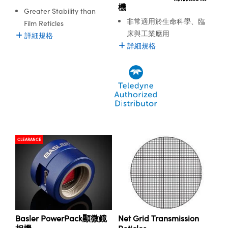
機
Greater Stability than
Innovations (UFI)
非常適用於生命科學、臨
Film Reticles
床與工業應用
詳細規格
詳細規格
CLEARANCE
Basler PowerPack顯微鏡
Net Grid Transmission