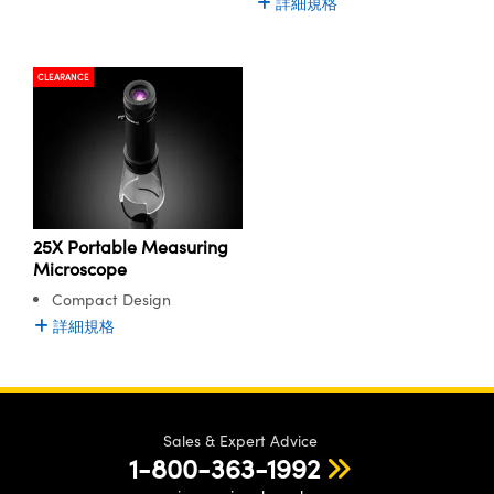
詳細規格
CLEARANCE
25X Portable Measuring
Microscope
Compact Design
詳細規格
Sales & Expert Advice
1-800-363-1992