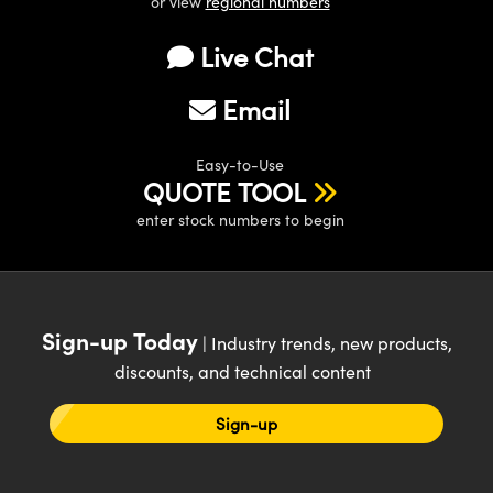
or view
regional numbers
Live Chat
Email
Easy-to-Use
QUOTE TOOL
enter stock numbers to begin
Sign-up Today
| Industry trends, new products,
discounts, and technical content
Sign-up