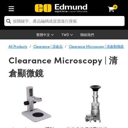
0
tics | 光學產品
ser Optics | 雷射光學
tomechanics | 光機組件
croscopy | 顯微鏡
sers | 雷射
aging Lenses | 成像鏡頭
meras | 相機
ts and Illumination | 照明
t Targets | 測試板
ting and Detection | 測試與監測
b and Production | 實驗室和生產
按應用選購
op By Brand
w Products | 新品專區
earance | 清倉品
ertified Products | 重新認證產
enses | 透鏡
rrors | 雷射反射鏡
tem | 鏡筒系統
tics® Objectives
urces | 雷射光源
al Length Lenses | 定焦鏡頭
ras
Vision Lighting | 機器視覺光源
n Test Targets | 解析度測試板
ng
C®
s
Laser Optics
聯絡我們
繁體中文
TWD
Metrology | 光學度量
leaning | 清潔用品
ied Optics | 重新認證光學產品
irrors | 反射鏡
nses | 雷射透鏡
Cage System | 光學籠式系統
Objectives | Mitutoyo 物鏡
surement and Electronics | 雷射
ic Lenses | 遠心鏡頭
thernet Cameras | Gigabit乙太網相
py Lighting |顯微鏡照明
n Test Targets | 畸變測試版
ing
on
 Optics
e Optics | 清倉光學產品
All Products
Clearance | 清倉品
Clearance Microscopy | 清倉顯微鏡
子產品
Vision Solutions | 機器視覺方案
t Handling Tools | 零件夾持用品
ied Optomechanics | 重新認證光機
Clearance Microscopy | 清
and Diffusers | 窗鏡或擴散片
ndow | 雷射光窗鏡
 Optical Mounts | 台式光學安裝座
bjectives | Olympus 物鏡
s (S-Mount Lenses) | M12 鏡頭 (S
opy Lighting | 寬譜光源
lysis & Stage Micrometers | 圖像
ameras
®
mechanics
e Optomechanics | 清倉光機組件
tics | 雷射光學
ras | FLIR 相機
臺測試板
surement and Electronics | 雷射
Tools | 通用工具
ilters | 光學濾光片
ters | 雷射濾光片
 System | 臺式系統
ctives | Nikon 物鏡
urces | 雷射光源
copy | 光譜儀
scopy
倉顯微鏡
子產品
ied Lasers | 重新認證雷射
plifiers
iable Magnification Lenses
alsa Cameras | Teledyne Dalsa
ray Level Test Targets | 色卡測試板
dhesives | 光學膠
tion Optics | 偏振光學元件
 Optics | 超快光學
ables and Breadboards | 光學平臺
ctives | ZEISS 物鏡
ht Sources | 其他光源
onal Imaging
ng Lenses
e Microscopy | 清倉顯微鏡
 | 探測器
ied Microscopy | 重新認證顯微鏡
ety | 雷射防護
pe Objectives | 顯微鏡物鏡
ets | USAF 測試版
ackened Products | Acktar 黑色吸
ters | 分光鏡
擴束器
 Upright Microscopes
ion Accessories | 光源配件
 Imaging
ras
e Imaging Lenses | 清倉成像鏡頭
Lumenera Microscopy Cameras
s | 放大器
ied Imaging Lenses | 重新認證成像鏡
d Stages | 電動平臺
echanics | 雷射用光機模組
ses
ings
稜鏡
tical Assemblies | 雷射光學元件組
orrected Objectives
nation
cal Imaging
nation
e Cameras | 清倉相機
ion Cameras | Allied Vision 相機
ers | 光度計
Material | 暗室器材
tages and Slides | 平臺和滑塊
essories | 雷射配件
d Lenses for Harsh Environments
| 刻劃板
ied Cameras | 重新認證相機
on Gratings | 繞射光柵
njugate Objectives | 有限共軛物鏡
on Microscopy
g and Detection
 Illumination | 清倉照明
meras | Basler 相機
copy | 光譜儀
and Accessories | UV固化設備
am Shaping | 雷射光束整形
d Apertures | 光圈類
Production | 實驗室和生產線
oduction and Advanced
ed Illumination | 重新認證照明