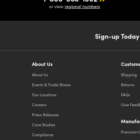
or view
regional numbers
Sign-up Today
About Us
Custome
About Us
Shipping
Events & Trade Shows
Returns
Our Locations
FAQs
Careers
Give Feed
Press Releases
Manufac
Case Studies
Precision 
Compliance