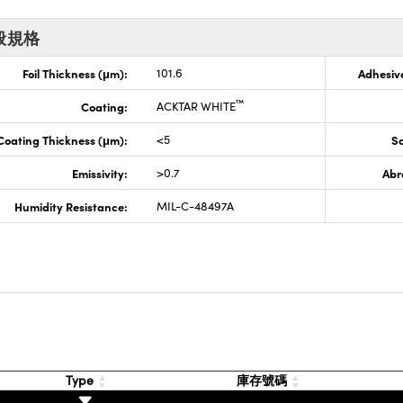
般規格
Foil Thickness (μm):
101.6
Adhesiv
™
Coating:
ACKTAR WHITE
Coating Thickness (μm):
<5
So
Emissivity:
>0.7
Abr
Humidity Resistance:
MIL-C-48497A
Type
庫存號碼