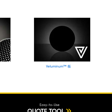
Veluminum™ 板
Easy-to-Use
QUOTE TOOL