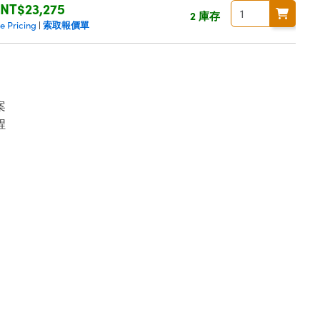
NT$23,275
2 庫存
索取報價單
e Pricing
|
案
程