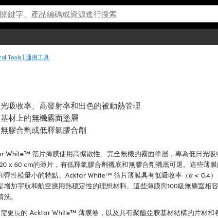
ral Tools | 通用工具
日光吸收率、高發射率和出色的被動熱管理
箔基材上的無機霧面塗層
選無膠合劑或低釋氣膠合劑
tar White™ 箔片薄膜使用高擴散性、完全無機的霧面塗層，專為低日光吸收率而
、20 x 60 cm的薄片，有低釋氣膠合劑襯底和無膠合劑襯底可選。這些薄
彈性模量小的特點。Acktar White™ 箔片薄膜具有低吸收率（α < 0.
是增加宇航和航空應用熱穩定性的理想材料。這些薄膜與100級無塵室相容，可
清洗。
需更長的 Acktar White™ 薄膜卷，以及具有聚醯亞胺基材結構的片