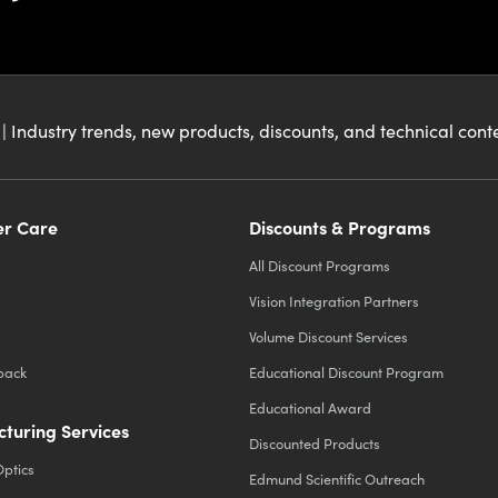
| Industry trends, new products, discounts, and technical con
r Care
Discounts & Programs
All Discount Programs
Vision Integration Partners
Volume Discount Services
back
Educational Discount Program
Educational Award
turing Services
Discounted Products
Optics
Edmund Scientific Outreach