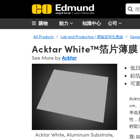
購物
能力
知識中心
公司
All Products
Lab and Production | 實驗室和生產線
Gene
Acktar White™箔片薄膜
See More by
Acktar
低
鋁
可
Ack
cm
率低和
性，
輕鬆
Acktar White, Aluminum Substrate,
注:
如