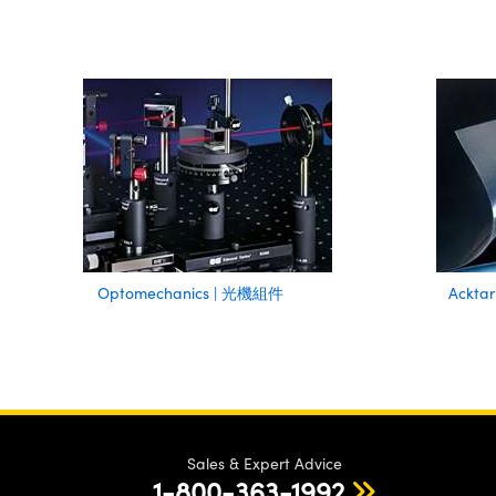
Optomechanics | 光機組件
Ack
Sales & Expert Advice
1-800-363-1992