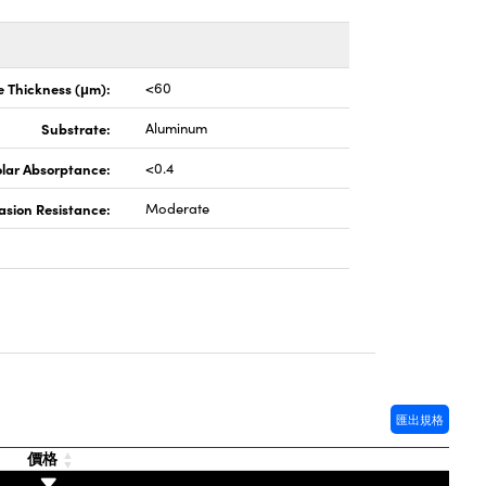
e Thickness (μm):
<60
Substrate:
Aluminum
lar Absorptance:
<0.4
asion Resistance:
Moderate
匯出規格
價格