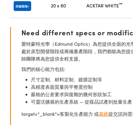
™
20 x 60
ACKTAR WHITE
詳細規格
Need different specs or modifi
愛特蒙特光學（Edmund Optics）為您提供全
處於原型開發階段或籌備量產階段，我們都能為您提
師團隊將為您提供全程支援。
我們的核心能力包括:
尺寸定制、材料定制、鍍膜定制等
高精度表面質量與平整度控制
嚴格的公差要求與復雜的幾何形狀加工
可靈活擴展的生產系統 — 從樣品試產到批量生產
target="_blank">客製化生產能力 或
在此
提交諮詢需