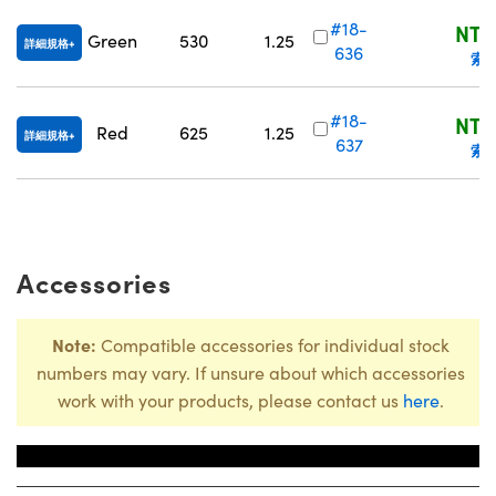
#18-
NT$
Green
530
1.25
詳細規格
636
索
#18-
NT$
Red
625
1.25
詳細規格
637
索
Accessories
Note:
Compatible accessories for individual stock
numbers may vary. If unsure about which accessories
work with your products, please contact us
here
.
Title