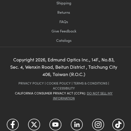
Shipping
Returns
FAQs
Give Feedback
Catalogs
Copyright
2026
, Edmund Optics Inc., 14F., No.83,
Sec. 4, Wenxin Road, Beitun District , Taichung City
406, Taiwan (R.O.C.)
PRIVACY POLICY
|
COOKIE POLICY
|
TERMS & CONDITIONS
|
ACCESSIBILITY
CALIFORNIA CONSUMER PRIVACY ACT (CCPA):
DO NOT SELL MY
INFORMATION