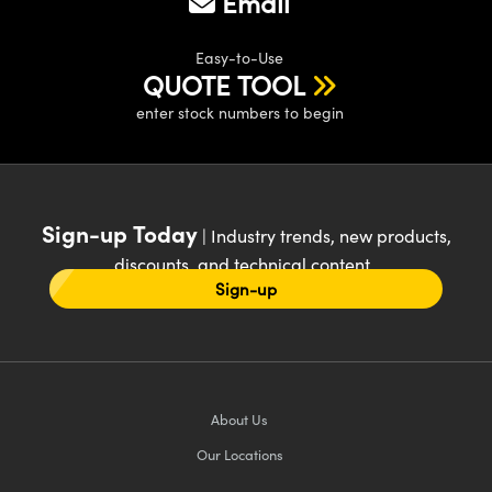
Email
Easy-to-Use
QUOTE TOOL
enter stock numbers to begin
Sign-up Today
| Industry trends, new products,
discounts, and technical content
Sign-up
About Us
Our Locations