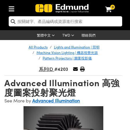
0
tics | 光學產品
ser Optics | 雷射光學
tomechanics | 光機組件
croscopy | 顯微鏡
sers | 雷射
aging Lenses | 成像鏡頭
meras | 相機
ts and Illumination | 照明
t Targets | 測試板
ting and Detection | 測試與監測
b and Production | 實驗室和生產
按應用選購
op By Brand
w Products | 新品專區
earance | 清倉品
ertified Products | 重新認證產
enses | 透鏡
rrors | 雷射反射鏡
tem | 鏡筒系統
tics® Objectives
urces | 雷射光源
al Length Lenses | 定焦鏡頭
ras
Vision Lighting | 機器視覺光源
n Test Targets | 解析度測試板
ng
C®
s
Laser Optics
聯絡我們
繁體中文
TWD
Metrology | 光學度量
leaning | 清潔用品
ied Optics | 重新認證光學產品
irrors | 反射鏡
nses | 雷射透鏡
Cage System | 光學籠式系統
Objectives | Mitutoyo 物鏡
surement and Electronics | 雷射
ic Lenses | 遠心鏡頭
thernet Cameras | Gigabit乙太網相
py Lighting |顯微鏡照明
n Test Targets | 畸變測試版
ing
on
 Optics
e Optics | 清倉光學產品
All Products
Lights and Illumination | 照明
子產品
Vision Solutions | 機器視覺方案
t Handling Tools | 零件夾持用品
ied Optomechanics | 重新認證光機
Machine Vision Lighting | 機器視覺光源
and Diffusers | 窗鏡或擴散片
ndow | 雷射光窗鏡
 Optical Mounts | 台式光學安裝座
bjectives | Olympus 物鏡
s (S-Mount Lenses) | M12 鏡頭 (S
opy Lighting | 寬譜光源
lysis & Stage Micrometers | 圖像
ameras
®
mechanics
e Optomechanics | 清倉光機組件
Pattern Projectors | 圖案投影儀
tics | 雷射光學
ras | FLIR 相機
臺測試板
surement and Electronics | 雷射
Tools | 通用工具
#4203
系列ID
ilters | 光學濾光片
ters | 雷射濾光片
 System | 臺式系統
ctives | Nikon 物鏡
urces | 雷射光源
copy | 光譜儀
scopy
子產品
ied Lasers | 重新認證雷射
plifiers
iable Magnification Lenses
alsa Cameras | Teledyne Dalsa
ray Level Test Targets | 色卡測試板
dhesives | 光學膠
Advanced Illumination 高強
tion Optics | 偏振光學元件
 Optics | 超快光學
ables and Breadboards | 光學平臺
ctives | ZEISS 物鏡
ht Sources | 其他光源
onal Imaging
ng Lenses
e Microscopy | 清倉顯微鏡
 | 探測器
ied Microscopy | 重新認證顯微鏡
度圖案投射聚光燈
ety | 雷射防護
pe Objectives | 顯微鏡物鏡
ets | USAF 測試版
ackened Products | Acktar 黑色吸
ters | 分光鏡
擴束器
 Upright Microscopes
ion Accessories | 光源配件
 Imaging
ras
e Imaging Lenses | 清倉成像鏡頭
Lumenera Microscopy Cameras
s | 放大器
ied Imaging Lenses | 重新認證成像鏡
See More by
Advanced Illumination
d Stages | 電動平臺
echanics | 雷射用光機模組
ses
ings
稜鏡
tical Assemblies | 雷射光學元件組
orrected Objectives
nation
cal Imaging
nation
e Cameras | 清倉相機
ion Cameras | Allied Vision 相機
ers | 光度計
Material | 暗室器材
tages and Slides | 平臺和滑塊
essories | 雷射配件
d Lenses for Harsh Environments
| 刻劃板
ied Cameras | 重新認證相機
on Gratings | 繞射光柵
njugate Objectives | 有限共軛物鏡
on Microscopy
g and Detection
 Illumination | 清倉照明
meras | Basler 相機
copy | 光譜儀
and Accessories | UV固化設備
am Shaping | 雷射光束整形
d Apertures | 光圈類
Production | 實驗室和生產線
oduction and Advanced
ed Illumination | 重新認證照明