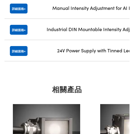
Manual Intensity Adjustment for AI Li
詳細規格
Industrial DIN Mountable Intensity Adju
詳細規格
24V Power Supply with Tinned Lea
詳細規格
相關產品