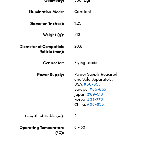
Geometry:
Spot Light
Innovations (UFI)
Illumination Mode:
Constant
Diameter (inches):
1.25
Weight (g):
413
Diameter of Compatible
20.8
Reticle (mm):
Connector:
Flying Leads
Power Supply:
Power Supply Required
and Sold Separately:
USA:
#66-855
Europe:
#66-855
Japan:
#89-513
Korea:
#33-773
China:
#66-855
Length of Cable (m):
2
Operating Temperature
0 - 50
(°C):