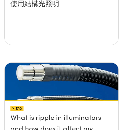
使用結構光照明
FAQ
What is ripple in illuminators
and how does it affect my