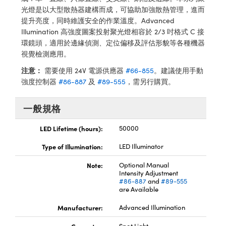
® Optical Components
ed Interface Cameras | 高速接口相
光燈是以大型散熱器建構而成，可協助加強散熱管理，進而
 | 目鏡
提升亮度，同時維護安全的作業溫度。Advanced
ion Labs™
Illumination 高強度圖案投射聚光燈相容於 2/3 吋格式 C 接
nses and Couplers | 中繼鏡或耦合鏡
ameras | 模擬相機
環鏡頭，適用於邊緣偵測、定位偏移及評估形貌等各種機器
視覺檢測應用。
d Direct Microscopes | 袖珍顯微鏡
Cameras
注意：
需要使用 24V 電源供應器
#66-855
。建議使用手動
顯微鏡
強度控制器
#86-887
及
#89-555
，需另行購買。
Systems | 成像系統
ics
s | 放大鏡
一般規格
ras
scopy
LED Lifetime (hours):
50000
n Gratings™
Type of Illumination:
LED Illuminator
AX
Note:
Optional Manual
Intensity Adjustment
tical Components | SCHOTT 光
#86-887
and
#89-555
are Available
Manufacturer:
Advanced Illumination