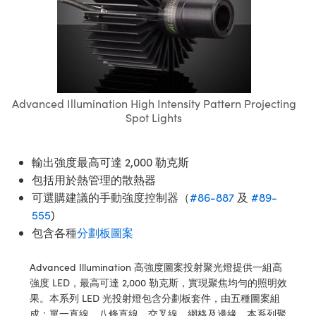
ssemblies | 光學組装
e Objectives | 反射物鏡
echnologies
llumination
nd Production
Test Targets
aphy | 影視製作和高級攝影
ng Cameras | IDS 相機
ig and Roughness Standards | 表
 儲存
msplitters | 雷射分光鏡
s
和粗糙度標準
 Test Targets
tical Components | SCHOTT 光
 Objectives
MR
Testing and Detection
Lens Accessories | 成像鏡頭配件
on Labs Cameras™ | Lucid Vision
 | 實驗室套件
croscopy | 雷射顯微鏡
mechanics
ent Tools | 量測工具
d Testing and Detection
y Cameras
rial Processing
e Lab and Production | 清倉實驗室
ety | 雷射防護
 Optics | 紅外線光學產品
and Isolators | 晶體和隔離器
用品
Cameras | Pixelink 相機
ptical Components | 主動光學元件
ed Lab and Production | 重新認證實
Advanced Illumination High Intensity Pattern Projecting
py Lighting |顯微鏡照明
oherence Tomography
ner
 | 磁性裝置
產線用品
Spot Lights
cs | 光纖
arization | 雷射偏光片
as
g and Detection
opy Systems| 體視顯微鏡系統
nd Production
tics | 雷射光學
isms | 雷射稜鏡
as
輸出強度最高可達 2,000 勒克斯
py Filters | 顯微鏡濾光片
包括用於熱管理的散熱器
 Optics | 超快光學
 Optics
ameras
Zoom Lenses | 變焦鏡頭模組
ng Development Systems
可選購建議的手動強度控制器（
#86-887
及
#89-
eam Sputtering) Coated Optics |
555
)
as
py Targets | 顯微鏡標靶
hoto-Optical Company
子束濺鍍）鍍膜光學元件
包含各種
分劃板圖案
 Cameras
and Stage Micrometers | 刻劃板或
e Optical Elements (DOE) | 繞射光
Advanced Illumination 高強度圖案投射聚光燈提供一組高
尺
cessories and Optomechanics |
強度 LED，最高可達 2,000 勒克斯，實現聚焦均勻的照明效
果。本系列 LED 光投射燈包含分劃板套件，由五種圖案組
py Mechanics | 顯微鏡用結構件
s
成：單一直線、八條直線、交叉線、網格及邊緣。本系列聚