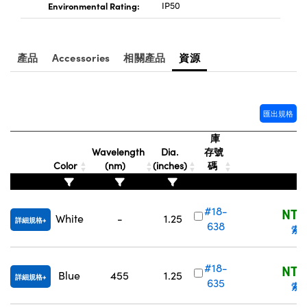
Environmental Rating:
IP50
產品
Accessories
相關產品
資源
匯出規格
庫
Wavelength
Dia.
存號
Color
(nm)
(inches)
碼
#18-
NT$
White
-
1.25
詳細規格
638
索
#18-
NT$
Blue
455
1.25
詳細規格
635
索