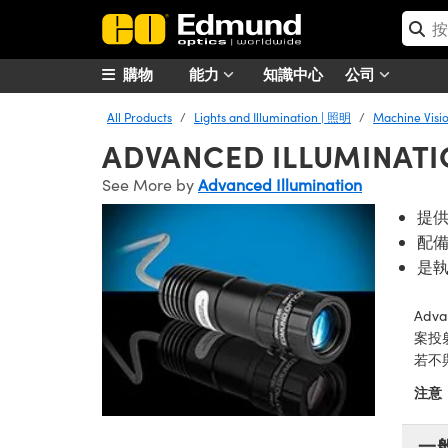
購物
能力
知識中心
公司
All Products
Lights and Illumination | 照明
Machine Vis
ADVANCED ILLUMINA
See More by
Advanced Illumination
提
配備
是執
Adv
案投
若不與
注意
一