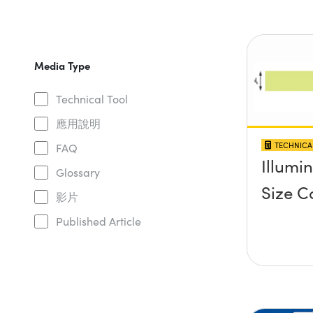
Media Type
Technical Tool
應用說明
TECHNICA
FAQ
Illumi
Glossary
Size C
影片
Published Article