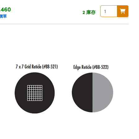
,460
2 庫存
價單