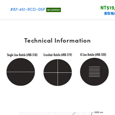
NT$19
#87-451-RCD-05P
RECERTIFIED
索取報
Technical Information