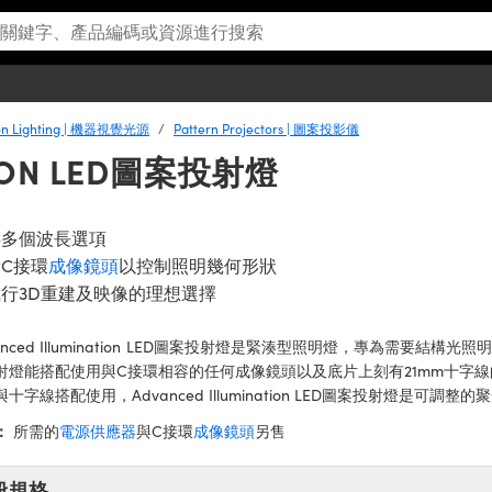
ion Lighting | 機器視覺光源
Pattern Projectors | 圖案投影儀
TION LED圖案投射燈
供多個波長選項
C接環
成像鏡頭
以控制照明幾何形狀
行3D重建及映像的理想選擇
anced Illumination LED圖案投射燈是緊湊型照明燈，專為需要結構光照明的應用
射燈能搭配使用與C接環相容的任何成像鏡頭以及底片上刻有21mm十字
十字線搭配使用，Advanced Illumination LED圖案投射燈是可調整的
：
所需的
電源供應器
與C接環
成像鏡頭
另售
般規格