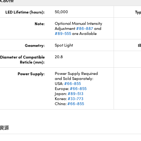
LED Lifetime (hours):
50,000
Typ
Note:
Optional Manual Intensity
Adjustment
#86-887
and
#89-555
are Available
Geometry:
Spot Light
I
Diameter of Compatible
20.8
Reticle (mm):
Power Supply:
Power Supply Required
and Sold Separately:
USA:
#66-855
Europe:
#66-855
Japan:
#89-513
Korea:
#33-773
China:
#66-855
資源