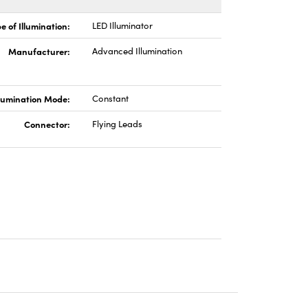
e of Illumination:
LED Illuminator
Manufacturer:
Advanced Illumination
llumination Mode:
Constant
Connector:
Flying Leads