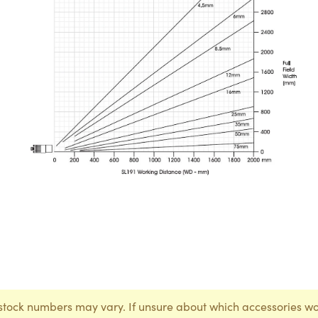
stock numbers may vary. If unsure about which accessories wo