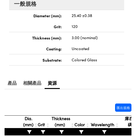
® Optical Components
一般規格
ed Interface Cameras | 高速接口相
 | 目鏡
ion Labs™
Diameter (mm):
25.40 ±0.38
nses and Couplers | 中繼鏡或耦合鏡
ameras | 模擬相機
Grit:
120
d Direct Microscopes | 袖珍顯微鏡
Thickness (mm):
3.00 (nominal)
Cameras
顯微鏡
Coating:
Uncoated
Systems | 成像系統
ics
s | 放大鏡
Substrate:
Colored Glass
ras
scopy
n Gratings™
產品
相關產品
資源
AX
匯出規格
tical Components | SCHOTT 光
Dia.
Thickness
庫存
(mm)
Grit
(mm)
Color
Wavelength
碼