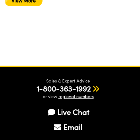
View More
Sales & Expert Advice
1-800-363-1992
or view
regional numbers
Live Chat
Email