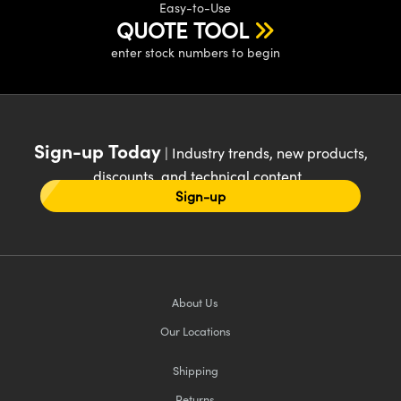
Easy-to-Use
QUOTE TOOL
enter stock numbers to begin
Sign-up Today
| Industry trends, new products,
discounts, and technical content
Sign-up
About Us
Our Locations
Shipping
Returns