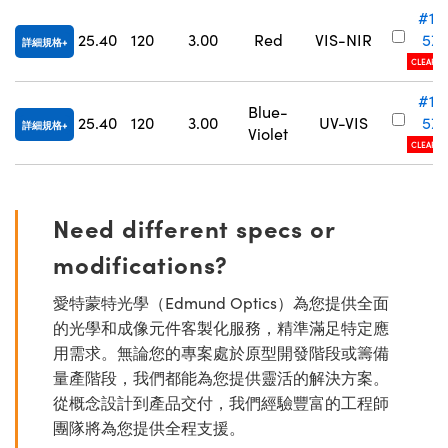
#13
Innovations (UFI)
25.40
120
3.00
Red
VIS-NIR
577
詳細規格
CLEARAN
#13
Blue-
25.40
120
3.00
UV-VIS
575
詳細規格
Violet
CLEARAN
Need different specs or
modifications?
愛特蒙特光學（Edmund Optics）為您提供全面
的光學和成像元件客製化服務，精準滿足特定應
用需求。無論您的專案處於原型開發階段或籌備
量產階段，我們都能為您提供靈活的解決方案。
從概念設計到產品交付，我們經驗豐富的工程師
團隊將為您提供全程支援。