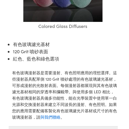
ssemblies | 光學組装
e Objectives | 反射物鏡
echnologies
llumination
nd Production
Test Targets
aphy | 影視製作和高級攝影
ng Cameras | IDS 相機
ig and Roughness Standards | 表
 儲存
msplitters | 雷射分光鏡
s
和粗糙度標準
 Test Targets
tical Components | SCHOTT 光
 Objectives
MR
Testing and Detection
Lens Accessories | 成像鏡頭配件
on Labs Cameras™ | Lucid Vision
 | 實驗室套件
croscopy | 雷射顯微鏡
mechanics
ent Tools | 量測工具
d Testing and Detection
Colored Glass Diffusers
y Cameras
rial Processing
e Lab and Production | 清倉實驗室
ety | 雷射防護
 Optics | 紅外線光學產品
and Isolators | 晶體和隔離器
用品
Cameras | Pixelink 相機
ptical Components | 主動光學元件
ed Lab and Production | 重新認證實
py Lighting |顯微鏡照明
oherence Tomography
ner
 | 磁性裝置
有色玻璃濾光基材
產線用品
cs | 光纖
arization | 雷射偏光片
as
g and Detection
120 Grit 噴砂表面
opy Systems| 體視顯微鏡系統
nd Production
紅色、藍色和綠色選項
tics | 雷射光學
isms | 雷射稜鏡
as
py Filters | 顯微鏡濾光片
有色玻璃漫射器是需要漫射、有色照明應用的理想選擇。這
 Optics | 超快光學
 Optics
ameras
些漫射器具配單側 120 Grit 噴砂處理的有色玻璃濾光基材，
Zoom Lenses | 變焦鏡頭模組
ng Development Systems
可形成漫射的光散射表面。每個漫射器都展現與其有色玻璃
eam Sputtering) Coated Optics |
as
濾光基材相同的穿透率和攔截帶。與使用多個 LED 相比，
py Targets | 顯微鏡標靶
hoto-Optical Company
子束濺鍍）鍍膜光學元件
有色玻璃漫射器具備多功能性，能在光學裝置中使用單一白
 Cameras
光源和交換漫射器來建立不同波長的漫射、有色照明。如果
and Stage Micrometers | 刻劃板或
e Optical Elements (DOE) | 繞射光
您的應用需要配備客製化有色玻璃濾光片基材或尺寸的有色
尺
cessories and Optomechanics |
玻璃漫射器，請
與我們聯絡
。
py Mechanics | 顯微鏡用結構件
s