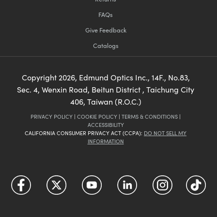
FAQs
Give Feedback
Catalogs
Copyright
2026
, Edmund Optics Inc., 14F., No.83,
Sec. 4, Wenxin Road, Beitun District , Taichung City
406, Taiwan (R.O.C.)
PRIVACY POLICY
|
COOKIE POLICY
|
TERMS & CONDITIONS
|
ACCESSIBILITY
CALIFORNIA CONSUMER PRIVACY ACT (CCPA):
DO NOT SELL MY
INFORMATION