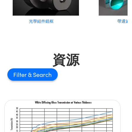
光學組件鏡框
帶通濾
資源
Filter