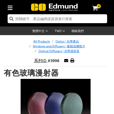
0
tics | 光學產品
ser Optics | 雷射光學
tomechanics | 光機組件
croscopy | 顯微鏡
sers | 雷射
aging Lenses | 成像鏡頭
meras | 相機
ts and Illumination | 照明
t Targets | 測試板
ting and Detection | 測試與監測
b and Production | 實驗室和生產
按應用選購
op By Brand
w Products | 新品專區
earance | 清倉品
ertified Products | 重新認證產
enses | 透鏡
rrors | 雷射反射鏡
tem | 鏡筒系統
tics® Objectives
urces | 雷射光源
al Length Lenses | 定焦鏡頭
ras
Vision Lighting | 機器視覺光源
n Test Targets | 解析度測試板
ng
C®
s
Laser Optics
聯絡我們
繁體中文
TWD
Metrology | 光學度量
leaning | 清潔用品
ied Optics | 重新認證光學產品
irrors | 反射鏡
nses | 雷射透鏡
Cage System | 光學籠式系統
Objectives | Mitutoyo 物鏡
surement and Electronics | 雷射
ic Lenses | 遠心鏡頭
thernet Cameras | Gigabit乙太網相
py Lighting |顯微鏡照明
n Test Targets | 畸變測試版
ing
on
 Optics
e Optics | 清倉光學產品
All Products
Optics | 光學產品
子產品
Vision Solutions | 機器視覺方案
t Handling Tools | 零件夾持用品
ied Optomechanics | 重新認證光機
Windows and Diffusers | 窗鏡或擴散片
and Diffusers | 窗鏡或擴散片
ndow | 雷射光窗鏡
 Optical Mounts | 台式光學安裝座
bjectives | Olympus 物鏡
s (S-Mount Lenses) | M12 鏡頭 (S
opy Lighting | 寬譜光源
lysis & Stage Micrometers | 圖像
ameras
®
mechanics
e Optomechanics | 清倉光機組件
Optical Diffusers | 光學漫射器
tics | 雷射光學
ras | FLIR 相機
臺測試板
surement and Electronics | 雷射
Tools | 通用工具
#3998
系列ID
ilters | 光學濾光片
ters | 雷射濾光片
 System | 臺式系統
ctives | Nikon 物鏡
urces | 雷射光源
copy | 光譜儀
scopy
子產品
ied Lasers | 重新認證雷射
plifiers
iable Magnification Lenses
alsa Cameras | Teledyne Dalsa
ray Level Test Targets | 色卡測試板
dhesives | 光學膠
有色玻璃漫射器
tion Optics | 偏振光學元件
 Optics | 超快光學
ables and Breadboards | 光學平臺
ctives | ZEISS 物鏡
ht Sources | 其他光源
onal Imaging
ng Lenses
e Microscopy | 清倉顯微鏡
 | 探測器
ied Microscopy | 重新認證顯微鏡
ety | 雷射防護
pe Objectives | 顯微鏡物鏡
ets | USAF 測試版
ackened Products | Acktar 黑色吸
ters | 分光鏡
擴束器
 Upright Microscopes
ion Accessories | 光源配件
 Imaging
ras
e Imaging Lenses | 清倉成像鏡頭
Lumenera Microscopy Cameras
s | 放大器
ied Imaging Lenses | 重新認證成像鏡
d Stages | 電動平臺
echanics | 雷射用光機模組
ses
ings
稜鏡
tical Assemblies | 雷射光學元件組
orrected Objectives
nation
cal Imaging
nation
e Cameras | 清倉相機
ion Cameras | Allied Vision 相機
ers | 光度計
Material | 暗室器材
tages and Slides | 平臺和滑塊
essories | 雷射配件
d Lenses for Harsh Environments
| 刻劃板
ied Cameras | 重新認證相機
on Gratings | 繞射光柵
njugate Objectives | 有限共軛物鏡
on Microscopy
g and Detection
 Illumination | 清倉照明
meras | Basler 相機
copy | 光譜儀
and Accessories | UV固化設備
am Shaping | 雷射光束整形
d Apertures | 光圈類
Production | 實驗室和生產線
oduction and Advanced
ed Illumination | 重新認證照明