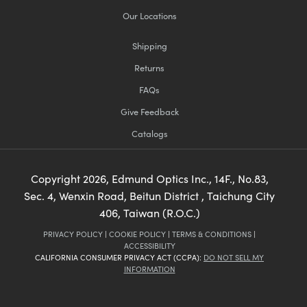
Our Locations
Shipping
Returns
FAQs
Give Feedback
Catalogs
Copyright
2026
, Edmund Optics Inc., 14F., No.83,
Sec. 4, Wenxin Road, Beitun District , Taichung City
406, Taiwan (R.O.C.)
PRIVACY POLICY
|
COOKIE POLICY
|
TERMS & CONDITIONS
|
ACCESSIBILITY
CALIFORNIA CONSUMER PRIVACY ACT (CCPA):
DO NOT SELL MY
INFORMATION