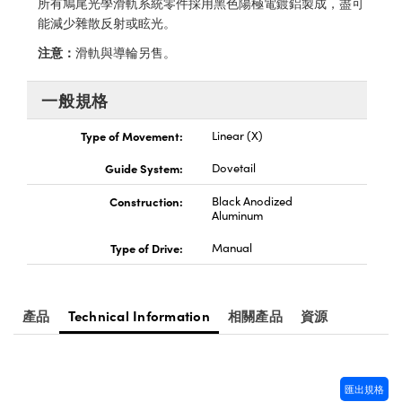
所有鳩尾光學滑軌系統零件採用黑色陽極電鍍鋁製成，盡可
® Optical Components
ed Interface Cameras | 高速接口相
能減少雜散反射或眩光。
 | 目鏡
ion Labs™
注意：
滑軌與導輪另售。
nses and Couplers | 中繼鏡或耦合鏡
ameras | 模擬相機
一般規格
d Direct Microscopes | 袖珍顯微鏡
Cameras
顯微鏡
Type of Movement:
Linear (X)
Systems | 成像系統
ics
s | 放大鏡
Guide System:
Dovetail
ras
Construction:
Black Anodized
scopy
Aluminum
n Gratings™
Type of Drive:
Manual
AX
產品
Technical Information
相關產品
資源
tical Components | SCHOTT 光
匯出規格