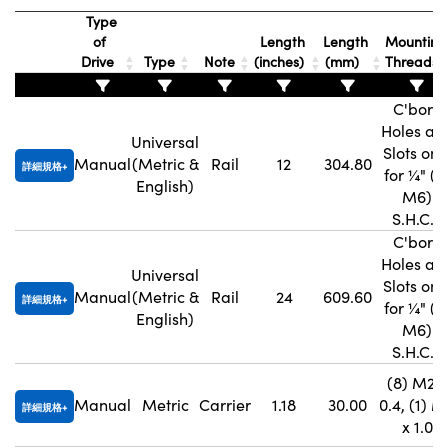
Type
Innovations (UFI)
of
Length
Length
Mounting
Drive
Type
Note
(inches)
(mm)
Threads
C'bore
Holes an
Universal
Slots onl
Manual
(Metric &
Rail
12
304.80
詳細規格
for ¼" (o
English)
M6)
S.H.C.S
C'bore
Holes an
Universal
Slots onl
Manual
(Metric &
Rail
24
609.60
詳細規格
for ¼" (o
English)
M6)
S.H.C.S
(8) M2 x
Manual
Metric
Carrier
1.18
30.00
0.4, (1) 
詳細規格
x 1.0