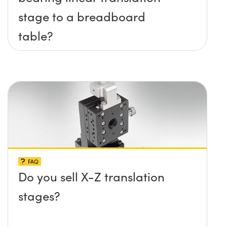
stage to a breadboard
table?
FAQ
Do you sell X-Z translation
stages?