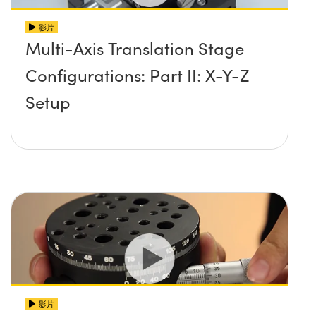
影片
Multi-Axis Translation Stage
Configurations: Part II: X-Y-Z
Setup
影片