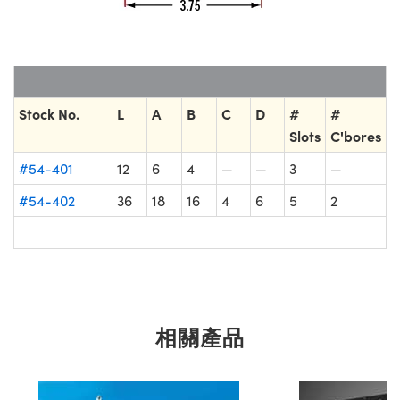
Stock No.
L
A
B
C
D
#
#
Slots
C'bores
#54-401
12
6
4
—
—
3
—
#54-402
36
18
16
4
6
5
2
相關產品