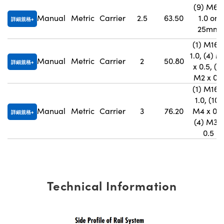
(9) M6 x
Manual
Metric
Carrier
2.5
63.50
1.0 on
詳細規格
25mm
(1) M16 
1.0, (4) M
Manual
Metric
Carrier
2
50.80
詳細規格
x 0.5, (4)
M2 x 0.4
(1) M16 
1.0, (10)
Manual
Metric
Carrier
3
76.20
M4 x 0.7
詳細規格
(4) M3 x
0.5
Technical Information