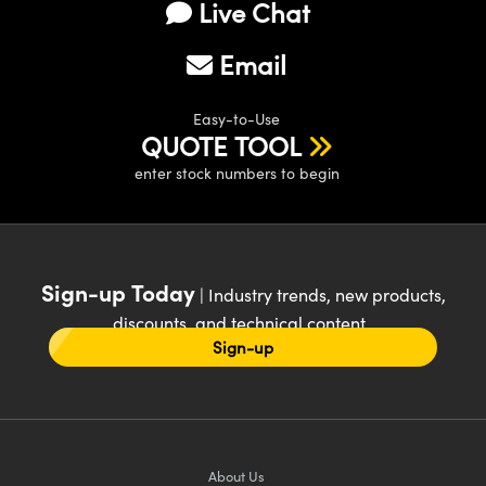
Live Chat
Email
Easy-to-Use
QUOTE TOOL
enter stock numbers to begin
Sign-up Today
| Industry trends, new products,
discounts, and technical content
Sign-up
About Us