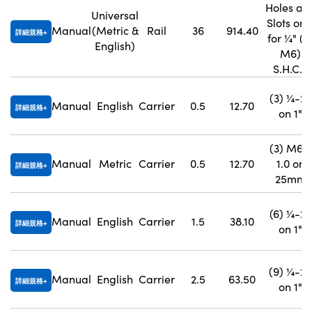
Holes an
Universal
Slots onl
Manual
(Metric &
Rail
36
914.40
詳細規格
for ¼" (o
English)
M6)
S.H.C.S
(3) ¼-20
Manual
English
Carrier
0.5
12.70
詳細規格
on 1"
(3) M6 x
Manual
Metric
Carrier
0.5
12.70
1.0 on
詳細規格
25mm
(6) ¼-20
Manual
English
Carrier
1.5
38.10
詳細規格
on 1"
(9) ¼-20
Manual
English
Carrier
2.5
63.50
詳細規格
on 1"