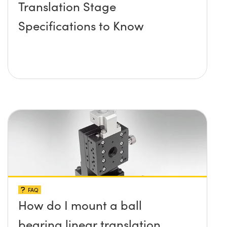
Translation Stage
Specifications to Know
FAQ
How do I mount a ball
bearing linear translation