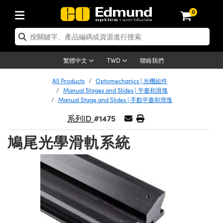
0
tics | 光學產品
ser Optics | 雷射光學
tomechanics | 光機組件
croscopy | 顯微鏡
sers | 雷射
aging Lenses | 成像鏡頭
meras | 相機
ts and Illumination | 照明
t Targets | 測試板
ting and Detection | 測試與監測
b and Production | 實驗室和生產
按應用選購
op By Brand
w Products | 新品專區
earance | 清倉品
ertified Products | 重新認證產
enses | 透鏡
rrors | 雷射反射鏡
tem | 鏡筒系統
tics® Objectives
urces | 雷射光源
al Length Lenses | 定焦鏡頭
ras
Vision Lighting | 機器視覺光源
n Test Targets | 解析度測試板
ng
C®
s
Laser Optics
聯絡我們
繁體中文
TWD
Metrology | 光學度量
leaning | 清潔用品
ied Optics | 重新認證光學產品
irrors | 反射鏡
nses | 雷射透鏡
Cage System | 光學籠式系統
Objectives | Mitutoyo 物鏡
surement and Electronics | 雷射
ic Lenses | 遠心鏡頭
thernet Cameras | Gigabit乙太網相
py Lighting |顯微鏡照明
n Test Targets | 畸變測試版
ing
on
 Optics
e Optics | 清倉光學產品
All Products
Optomechanics | 光機組件
子產品
Vision Solutions | 機器視覺方案
t Handling Tools | 零件夾持用品
ied Optomechanics | 重新認證光機
Manual Stages and Slides | 平臺和滑塊
and Diffusers | 窗鏡或擴散片
ndow | 雷射光窗鏡
 Optical Mounts | 台式光學安裝座
bjectives | Olympus 物鏡
s (S-Mount Lenses) | M12 鏡頭 (S
opy Lighting | 寬譜光源
lysis & Stage Micrometers | 圖像
ameras
®
mechanics
e Optomechanics | 清倉光機組件
Manual Stage and Slides | 手動平臺和滑塊
tics | 雷射光學
ras | FLIR 相機
臺測試板
surement and Electronics | 雷射
Tools | 通用工具
#1475
系列ID
ilters | 光學濾光片
ters | 雷射濾光片
 System | 臺式系統
ctives | Nikon 物鏡
urces | 雷射光源
copy | 光譜儀
scopy
子產品
ied Lasers | 重新認證雷射
plifiers
iable Magnification Lenses
alsa Cameras | Teledyne Dalsa
ray Level Test Targets | 色卡測試板
dhesives | 光學膠
鳩尾光學滑軌系統
tion Optics | 偏振光學元件
 Optics | 超快光學
ables and Breadboards | 光學平臺
ctives | ZEISS 物鏡
ht Sources | 其他光源
onal Imaging
ng Lenses
e Microscopy | 清倉顯微鏡
 | 探測器
ied Microscopy | 重新認證顯微鏡
ety | 雷射防護
pe Objectives | 顯微鏡物鏡
ets | USAF 測試版
ackened Products | Acktar 黑色吸
ters | 分光鏡
擴束器
 Upright Microscopes
ion Accessories | 光源配件
 Imaging
ras
e Imaging Lenses | 清倉成像鏡頭
Lumenera Microscopy Cameras
s | 放大器
ied Imaging Lenses | 重新認證成像鏡
d Stages | 電動平臺
echanics | 雷射用光機模組
ses
ings
稜鏡
tical Assemblies | 雷射光學元件組
orrected Objectives
nation
cal Imaging
nation
e Cameras | 清倉相機
ion Cameras | Allied Vision 相機
ers | 光度計
Material | 暗室器材
tages and Slides | 平臺和滑塊
essories | 雷射配件
d Lenses for Harsh Environments
| 刻劃板
ied Cameras | 重新認證相機
on Gratings | 繞射光柵
njugate Objectives | 有限共軛物鏡
on Microscopy
g and Detection
 Illumination | 清倉照明
meras | Basler 相機
copy | 光譜儀
and Accessories | UV固化設備
am Shaping | 雷射光束整形
d Apertures | 光圈類
Production | 實驗室和生產線
oduction and Advanced
ed Illumination | 重新認證照明