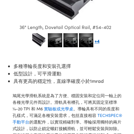
ssemblies | 光學組装
e Objectives | 反射物鏡
echnologies
llumination
nd Production
Test Targets
aphy | 影視製作和高級攝影
ng Cameras | IDS 相機
ig and Roughness Standards | 表
 儲存
msplitters | 雷射分光鏡
s
和粗糙度標準
 Test Targets
tical Components | SCHOTT 光
 Objectives
MR
Testing and Detection
Lens Accessories | 成像鏡頭配件
on Labs Cameras™ | Lucid Vision
 | 實驗室套件
croscopy | 雷射顯微鏡
mechanics
ent Tools | 量測工具
d Testing and Detection
36" Length, Dovetail Optical Rail, #54-402
y Cameras
rial Processing
e Lab and Production | 清倉實驗室
ety | 雷射防護
 Optics | 紅外線光學產品
and Isolators | 晶體和隔離器
用品
Cameras | Pixelink 相機
ptical Components | 主動光學元件
ed Lab and Production | 重新認證實
+4
py Lighting |顯微鏡照明
oherence Tomography
ner
 | 磁性裝置
產線用品
cs | 光纖
arization | 雷射偏光片
as
g and Detection
opy Systems| 體視顯微鏡系統
nd Production
tics | 雷射光學
isms | 雷射稜鏡
as
多種導輪長度和安裝孔選擇
py Filters | 顯微鏡濾光片
低型設計，可平滑運動
 Optics | 超快光學
 Optics
ameras
具有更高的穩定性，直線準確度小於1mrad
Zoom Lenses | 變焦鏡頭模組
ng Development Systems
eam Sputtering) Coated Optics |
as
鳩尾光學滑軌系統是為了方便、穩固安裝和定位同一軸上的
py Targets | 顯微鏡標靶
hoto-Optical Company
子束濺鍍）鍍膜光學元件
各種光學元件而設計。滑軌具有槽孔，可將其固定至標準
 Cameras
¼-20 TPI 和 M6
實驗板或光學桌
。導輪具有不同的長度和
and Stage Micrometers | 刻劃板或
e Optical Elements (DOE) | 繞射光
孔樣式，可滿足各種安裝需求，包括直接相容
TECHSPEC®
尺
cessories and Optomechanics |
手動平台
的選配件，以實現精確對準。導輪採用獨特的兩片
式設計，以防止鎖定螺釘接觸滑軌，並可輕鬆安裝與卸除。
py Mechanics | 顯微鏡用結構件
s