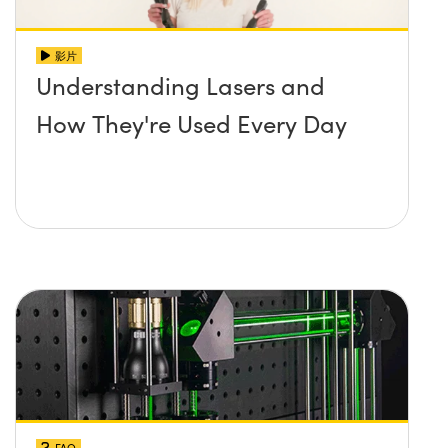
影片
Understanding Lasers and
How They're Used Every Day
FAQ