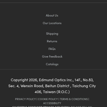
About Us
Our Locations
Shipping
Returns
FAQs
Give Feedback
Catalogs
Copyright
2026
, Edmund Optics Inc., 14F., No.83,
Sec. 4, Wenxin Road, Beitun District , Taichung City
406, Taiwan (R.O.C.)
PRIVACY POLICY
|
COOKIE POLICY
|
TERMS & CONDITIONS
|
ACCESSIBILITY