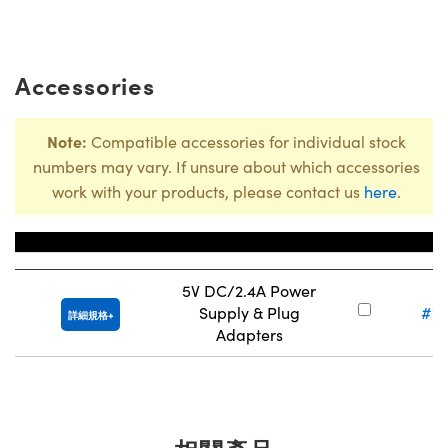
Accessories
Note:
Compatible accessories for individual stock
numbers may vary. If unsure about which accessories
work with your products, please contact us
here
.
Title
庫存
5V DC/2.4A Power
Supply & Plug
#73
詳細規格
Adapters