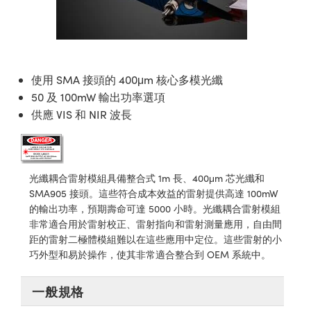
ssemblies | 光學組装
e Objectives | 反射物鏡
echnologies
llumination
nd Production
Test Targets
aphy | 影視製作和高級攝影
ng Cameras | IDS 相機
ig and Roughness Standards | 表
 儲存
msplitters | 雷射分光鏡
s
和粗糙度標準
 Test Targets
tical Components | SCHOTT 光
 Objectives
MR
Testing and Detection
Lens Accessories | 成像鏡頭配件
on Labs Cameras™ | Lucid Vision
 | 實驗室套件
croscopy | 雷射顯微鏡
mechanics
ent Tools | 量測工具
d Testing and Detection
y Cameras
rial Processing
e Lab and Production | 清倉實驗室
ety | 雷射防護
使用 SMA 接頭的 400μm 核心多模光纖
 Optics | 紅外線光學產品
and Isolators | 晶體和隔離器
用品
Cameras | Pixelink 相機
ptical Components | 主動光學元件
ed Lab and Production | 重新認證實
50 及 100mW 輸出功率選項
py Lighting |顯微鏡照明
oherence Tomography
ner
 | 磁性裝置
產線用品
供應 VIS 和 NIR 波長
cs | 光纖
arization | 雷射偏光片
as
g and Detection
opy Systems| 體視顯微鏡系統
nd Production
tics | 雷射光學
isms | 雷射稜鏡
as
py Filters | 顯微鏡濾光片
光纖耦合雷射模組具備整合式 1m 長、400μm 芯光纖和
 Optics | 超快光學
 Optics
ameras
Zoom Lenses | 變焦鏡頭模組
ng Development Systems
SMA905 接頭。這些符合成本效益的雷射提供高達 100mW
的輸出功率，預期壽命可達 5000 小時。光纖耦合雷射模組
eam Sputtering) Coated Optics |
as
py Targets | 顯微鏡標靶
hoto-Optical Company
非常適合用於雷射校正、雷射指向和雷射測量應用，自由間
子束濺鍍）鍍膜光學元件
距的雷射二極體模組難以在這些應用中定位。這些雷射的小
 Cameras
and Stage Micrometers | 刻劃板或
巧外型和易於操作，使其非常適合整合到 OEM 系統中。
e Optical Elements (DOE) | 繞射光
尺
cessories and Optomechanics |
一般規格
py Mechanics | 顯微鏡用結構件
s