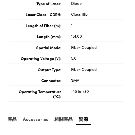
® Optical Components
Type of Laser:
Diode
ed Interface Cameras | 高速接口相
 | 目鏡
Laser Class - CDRH:
Class IIIb
ion Labs™
nses and Couplers | 中繼鏡或耦合鏡
ameras | 模擬相機
Length of Fiber (m):
1
d Direct Microscopes | 袖珍顯微鏡
Length (mm):
151.00
Cameras
顯微鏡
Spatial Mode:
Fiber-Coupled
Systems | 成像系統
ics
s | 放大鏡
Operating Voltage (V):
5.0
ras
scopy
Output Type:
Fiber-Coupled
Connector:
SMA
n Gratings™
Operating Temperature
+15 to +30
AX
(°C):
tical Components | SCHOTT 光
產品
Accessories
相關產品
資源