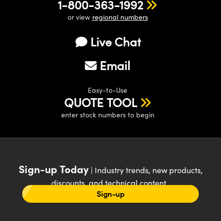
1-800-363-1992
or view
regional numbers
Live Chat
Email
Easy-to-Use
QUOTE TOOL
enter stock numbers to begin
Sign-up Today
| Industry trends, new products,
discounts, and technical content
Sign-up