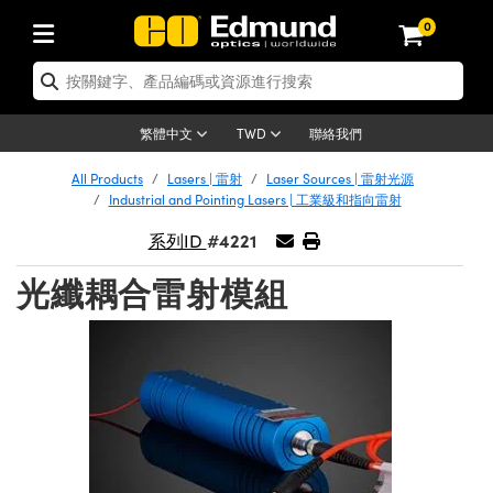
0
tics | 光學產品
ser Optics | 雷射光學
tomechanics | 光機組件
croscopy | 顯微鏡
sers | 雷射
aging Lenses | 成像鏡頭
meras | 相機
ts and Illumination | 照明
t Targets | 測試板
ting and Detection | 測試與監測
b and Production | 實驗室和生產
按應用選購
op By Brand
w Products | 新品專區
earance | 清倉品
ertified Products | 重新認證產
enses | 透鏡
rrors | 雷射反射鏡
tem | 鏡筒系統
tics® Objectives
urces | 雷射光源
al Length Lenses | 定焦鏡頭
ras
Vision Lighting | 機器視覺光源
n Test Targets | 解析度測試板
ng
C®
s
Laser Optics
聯絡我們
繁體中文
TWD
Metrology | 光學度量
leaning | 清潔用品
ied Optics | 重新認證光學產品
irrors | 反射鏡
nses | 雷射透鏡
Cage System | 光學籠式系統
Objectives | Mitutoyo 物鏡
surement and Electronics | 雷射
ic Lenses | 遠心鏡頭
thernet Cameras | Gigabit乙太網相
py Lighting |顯微鏡照明
n Test Targets | 畸變測試版
ing
on
 Optics
e Optics | 清倉光學產品
All Products
Lasers | 雷射
Laser Sources | 雷射光源
子產品
Vision Solutions | 機器視覺方案
t Handling Tools | 零件夾持用品
ied Optomechanics | 重新認證光機
Industrial and Pointing Lasers | 工業級和指向雷射
and Diffusers | 窗鏡或擴散片
ndow | 雷射光窗鏡
 Optical Mounts | 台式光學安裝座
bjectives | Olympus 物鏡
s (S-Mount Lenses) | M12 鏡頭 (S
opy Lighting | 寬譜光源
lysis & Stage Micrometers | 圖像
ameras
®
mechanics
e Optomechanics | 清倉光機組件
#4221
系列ID
tics | 雷射光學
ras | FLIR 相機
臺測試板
surement and Electronics | 雷射
Tools | 通用工具
ilters | 光學濾光片
ters | 雷射濾光片
 System | 臺式系統
ctives | Nikon 物鏡
urces | 雷射光源
copy | 光譜儀
scopy
子產品
ied Lasers | 重新認證雷射
光纖耦合雷射模組
plifiers
iable Magnification Lenses
alsa Cameras | Teledyne Dalsa
ray Level Test Targets | 色卡測試板
dhesives | 光學膠
tion Optics | 偏振光學元件
 Optics | 超快光學
ables and Breadboards | 光學平臺
ctives | ZEISS 物鏡
ht Sources | 其他光源
onal Imaging
ng Lenses
e Microscopy | 清倉顯微鏡
 | 探測器
ied Microscopy | 重新認證顯微鏡
ety | 雷射防護
pe Objectives | 顯微鏡物鏡
ets | USAF 測試版
ackened Products | Acktar 黑色吸
ters | 分光鏡
擴束器
 Upright Microscopes
ion Accessories | 光源配件
 Imaging
ras
e Imaging Lenses | 清倉成像鏡頭
Lumenera Microscopy Cameras
s | 放大器
ied Imaging Lenses | 重新認證成像鏡
d Stages | 電動平臺
echanics | 雷射用光機模組
ses
ings
稜鏡
tical Assemblies | 雷射光學元件組
orrected Objectives
nation
cal Imaging
nation
e Cameras | 清倉相機
ion Cameras | Allied Vision 相機
ers | 光度計
Material | 暗室器材
tages and Slides | 平臺和滑塊
essories | 雷射配件
d Lenses for Harsh Environments
| 刻劃板
ied Cameras | 重新認證相機
on Gratings | 繞射光柵
njugate Objectives | 有限共軛物鏡
on Microscopy
g and Detection
 Illumination | 清倉照明
meras | Basler 相機
copy | 光譜儀
and Accessories | UV固化設備
am Shaping | 雷射光束整形
d Apertures | 光圈類
Production | 實驗室和生產線
oduction and Advanced
ed Illumination | 重新認證照明