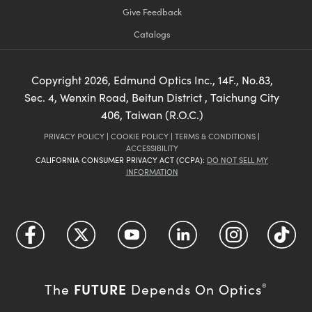
Give Feedback
Catalogs
Copyright
2026
, Edmund Optics Inc., 14F., No.83,
Sec. 4, Wenxin Road, Beitun District , Taichung City
406, Taiwan (R.O.C.)
PRIVACY POLICY
|
COOKIE POLICY
|
TERMS & CONDITIONS
|
ACCESSIBILITY
CALIFORNIA CONSUMER PRIVACY ACT (CCPA):
DO NOT SELL MY
INFORMATION
FUTURE
The
Depends On Optics
®