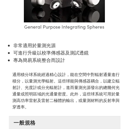
ssemblies | 光學組装
e Objectives | 反射物鏡
echnologies
llumination
nd Production
Test Targets
aphy | 影視製作和高級攝影
ng Cameras | IDS 相機
ig and Roughness Standards | 表
 儲存
msplitters | 雷射分光鏡
s
和粗糙度標準
 Test Targets
tical Components | SCHOTT 光
 Objectives
MR
Testing and Detection
Lens Accessories | 成像鏡頭配件
on Labs Cameras™ | Lucid Vision
 | 實驗室套件
croscopy | 雷射顯微鏡
mechanics
ent Tools | 量測工具
d Testing and Detection
General Purpose Integrating Spheres
y Cameras
rial Processing
e Lab and Production | 清倉實驗室
ety | 雷射防護
 Optics | 紅外線光學產品
and Isolators | 晶體和隔離器
用品
Cameras | Pixelink 相機
ptical Components | 主動光學元件
ed Lab and Production | 重新認證實
py Lighting |顯微鏡照明
oherence Tomography
ner
 | 磁性裝置
非常適用於量測光源
產線用品
cs | 光纖
arization | 雷射偏光片
as
g and Detection
可進行升級以校準傳感器及測試透鏡
opy Systems| 體視顯微鏡系統
nd Production
專為簡易系統整合而設計
tics | 雷射光學
isms | 雷射稜鏡
as
py Filters | 顯微鏡濾光片
通用積分球系統經過精心設計，能在空間中對輻射通量進行
 Optics | 超快光學
 Optics
ameras
積分，以量測光學輻射。這些球能與傳感器耦合，以建立輻
Zoom Lenses | 變焦鏡頭模組
ng Development Systems
射計、光度計或分光輻射計，進而量測光源發出的總幾何光
eam Sputtering) Coated Optics |
as
通量或照明區域的光通量密度。此外，這些球系統可用於量
py Targets | 顯微鏡標靶
hoto-Optical Company
子束濺鍍）鍍膜光學元件
測高功率雷射及雷射二極體的輸出，或量測材料的反射率與
 Cameras
穿透率。
and Stage Micrometers | 刻劃板或
e Optical Elements (DOE) | 繞射光
尺
cessories and Optomechanics |
一般規格
py Mechanics | 顯微鏡用結構件
s