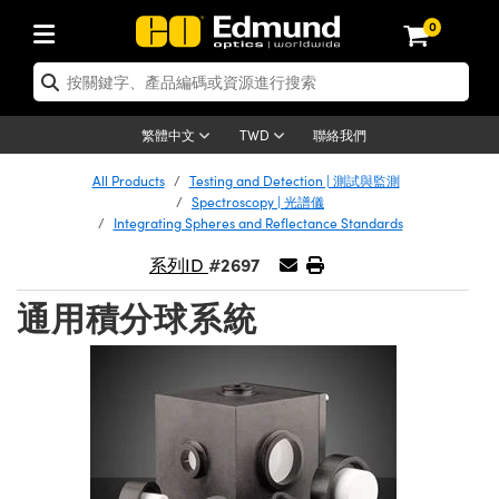
0
tics | 光學產品
ser Optics | 雷射光學
tomechanics | 光機組件
croscopy | 顯微鏡
sers | 雷射
aging Lenses | 成像鏡頭
meras | 相機
ts and Illumination | 照明
t Targets | 測試板
ting and Detection | 測試與監測
b and Production | 實驗室和生產
按應用選購
op By Brand
w Products | 新品專區
earance | 清倉品
ertified Products | 重新認證產
enses | 透鏡
rrors | 雷射反射鏡
tem | 鏡筒系統
tics® Objectives
urces | 雷射光源
al Length Lenses | 定焦鏡頭
ras
Vision Lighting | 機器視覺光源
n Test Targets | 解析度測試板
ng
C®
s
Laser Optics
聯絡我們
繁體中文
TWD
Metrology | 光學度量
leaning | 清潔用品
ied Optics | 重新認證光學產品
irrors | 反射鏡
nses | 雷射透鏡
Cage System | 光學籠式系統
Objectives | Mitutoyo 物鏡
surement and Electronics | 雷射
ic Lenses | 遠心鏡頭
thernet Cameras | Gigabit乙太網相
py Lighting |顯微鏡照明
n Test Targets | 畸變測試版
ing
on
 Optics
e Optics | 清倉光學產品
All Products
Testing and Detection | 測試與監測
子產品
Vision Solutions | 機器視覺方案
t Handling Tools | 零件夾持用品
ied Optomechanics | 重新認證光機
Spectroscopy | 光譜儀
and Diffusers | 窗鏡或擴散片
ndow | 雷射光窗鏡
 Optical Mounts | 台式光學安裝座
bjectives | Olympus 物鏡
s (S-Mount Lenses) | M12 鏡頭 (S
opy Lighting | 寬譜光源
lysis & Stage Micrometers | 圖像
ameras
®
mechanics
e Optomechanics | 清倉光機組件
Integrating Spheres and Reflectance Standards
tics | 雷射光學
ras | FLIR 相機
臺測試板
surement and Electronics | 雷射
Tools | 通用工具
#2697
系列ID
ilters | 光學濾光片
ters | 雷射濾光片
 System | 臺式系統
ctives | Nikon 物鏡
urces | 雷射光源
copy | 光譜儀
scopy
子產品
ied Lasers | 重新認證雷射
plifiers
iable Magnification Lenses
alsa Cameras | Teledyne Dalsa
ray Level Test Targets | 色卡測試板
dhesives | 光學膠
通用積分球系統
tion Optics | 偏振光學元件
 Optics | 超快光學
ables and Breadboards | 光學平臺
ctives | ZEISS 物鏡
ht Sources | 其他光源
onal Imaging
ng Lenses
e Microscopy | 清倉顯微鏡
 | 探測器
ied Microscopy | 重新認證顯微鏡
ety | 雷射防護
pe Objectives | 顯微鏡物鏡
ets | USAF 測試版
ackened Products | Acktar 黑色吸
ters | 分光鏡
擴束器
 Upright Microscopes
ion Accessories | 光源配件
 Imaging
ras
e Imaging Lenses | 清倉成像鏡頭
Lumenera Microscopy Cameras
s | 放大器
ied Imaging Lenses | 重新認證成像鏡
d Stages | 電動平臺
echanics | 雷射用光機模組
ses
ings
稜鏡
tical Assemblies | 雷射光學元件組
orrected Objectives
nation
cal Imaging
nation
e Cameras | 清倉相機
ion Cameras | Allied Vision 相機
ers | 光度計
Material | 暗室器材
tages and Slides | 平臺和滑塊
essories | 雷射配件
d Lenses for Harsh Environments
| 刻劃板
ied Cameras | 重新認證相機
on Gratings | 繞射光柵
njugate Objectives | 有限共軛物鏡
on Microscopy
g and Detection
 Illumination | 清倉照明
meras | Basler 相機
copy | 光譜儀
and Accessories | UV固化設備
am Shaping | 雷射光束整形
d Apertures | 光圈類
Production | 實驗室和生產線
oduction and Advanced
ed Illumination | 重新認證照明