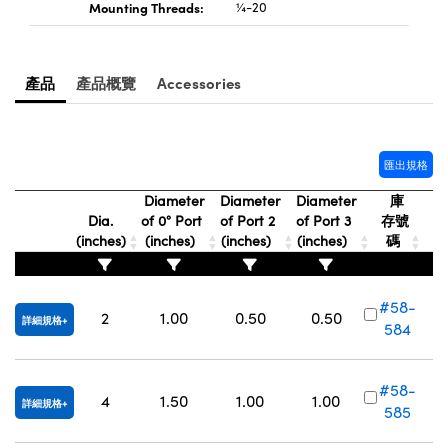
® Optical Components
Mounting Threads:
¼-20
ed Interface Cameras | 高速接口相
 | 目鏡
ion Labs™
nses and Couplers | 中繼鏡或耦合鏡
產品
產品概覽
Accessories
ameras | 模擬相機
d Direct Microscopes | 袖珍顯微鏡
Cameras
顯微鏡
匯出規格
Systems | 成像系統
ics
s | 放大鏡
Diameter
Diameter
Diameter
庫
ras
Dia.
of 0° Port
of Port 2
of Port 3
存號
scopy
(inches)
(inches)
(inches)
(inches)
碼
n Gratings™
#58-
AX
2
1.00
0.50
0.50
詳細規格
584
tical Components | SCHOTT 光
#58-
4
1.50
1.00
1.00
詳細規格
585