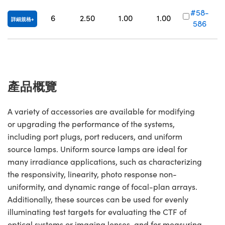
Innovations (UFI)
#58-
6
2.50
1.00
1.00
詳細規格
586
產品概覽
A variety of accessories are available for modifying
or upgrading the performance of the systems,
including port plugs, port reducers, and uniform
source lamps. Uniform source lamps are ideal for
many irradiance applications, such as characterizing
the responsivity, linearity, photo response non-
uniformity, and dynamic range of focal-plan arrays.
Additionally, these sources can be used for evenly
illuminating test targets for evaluating the CTF of
optical systems or imaging lenses, and for measuring