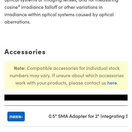
4
cosine
irradiance falloff or other variations in
irradiance within optical systems caused by optical
aberrations.
Accessories
Note:
Compatible accessories for individual stock
numbers may vary. If unsure about which accessories
work with your products, please contact us
here
.
Title
0.5" SMA Adapter for 2" Integrating S
詳細規格