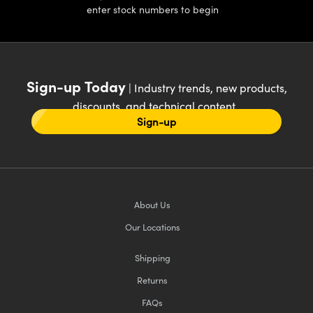
enter stock numbers to begin
Sign-up Today
| Industry trends, new products,
discounts, and technical content
Sign-up
About Us
Our Locations
Shipping
Returns
FAQs