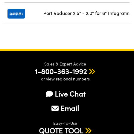
Port Reducer 2.5" - 2.0" for 6" Integratin
詳細規格
Sales & Expert Advice
1-800-363-1992
or view
regional numbers
Live Chat
Email
Easy-to-Use
QUOTE TOOL