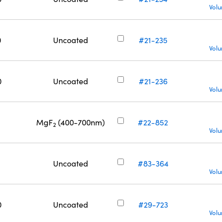
Volu
0
Uncoated
#21-235
Volu
0
Uncoated
#21-236
Volu
MgF
(400-700nm)
#22-852
2
Volu
Uncoated
#83-364
Volu
0
Uncoated
#29-723
Volu