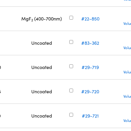
MgF
(400-700nm)
#22-850
2
Volu
Uncoated
#83-362
Volu
0
Uncoated
#29-719
Volu
5
Uncoated
#29-720
Volu
0
Uncoated
#29-721
Volu