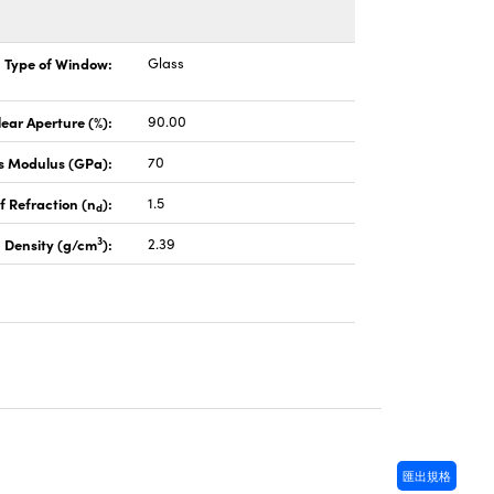
Type of Window:
Glass
lear Aperture (%):
90.00
s Modulus (GPa):
70
f Refraction (n
):
1.5
d
3
Density (g/cm
):
2.39
匯出規格