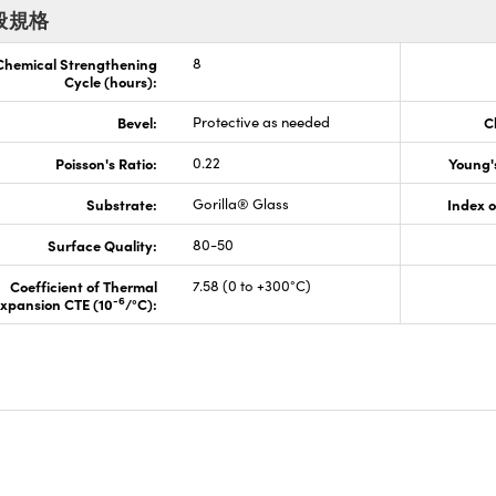
般規格
Chemical Strengthening
8
Cycle (hours):
Bevel:
Protective as needed
C
Poisson's Ratio:
0.22
Young'
Substrate:
Gorilla® Glass
Index o
Surface Quality:
80-50
Coefficient of Thermal
7.58 (0 to +300°C)
-6
xpansion CTE (10
/°C):