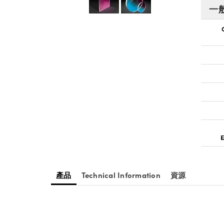
一
E
產品
Technical Information
資源