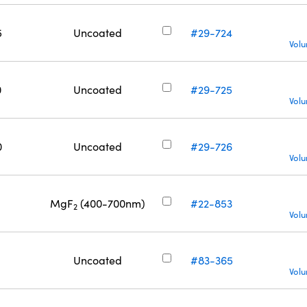
5
Uncoated
#29-724
Volu
0
Uncoated
#29-725
Volu
0
Uncoated
#29-726
Volu
MgF
(400-700nm)
#22-853
2
Volu
Uncoated
#83-365
Volu