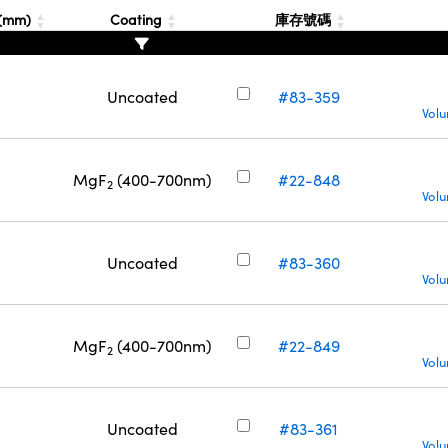
 (mm)
Coating
庫存號碼
Uncoated
#83-359
Volu
MgF
(400-700nm)
#22-848
2
Volu
Uncoated
#83-360
Volu
MgF
(400-700nm)
#22-849
2
Volu
Uncoated
#83-361
Volu