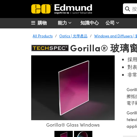
購物
能力
知識中心
公司
All Products
Optics | 光學產品
Windows and Diffuser
Gorilla® 玻
採
對
非
Go
擦抵
電子
Goril
telev
Gorilla® Glass Windows
appli