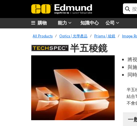
購物
能力
知識中心
公司
All Products
Optics | 光學產品
Prisms | 稜鏡
Image R
半五稜鏡
將視
與
同
半五
結合
不會
一