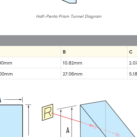
Half-Penta Prism Tunnel Diagram
B
C
.00mm
10.82mm
2.
.00mm
27.06mm
5.