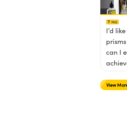
FAQ
I’d lik
prisms
can I e
achieve
a spec
that y
View Mor
recom