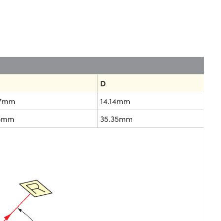
D
07mm
14.14mm
18mm
35.35mm