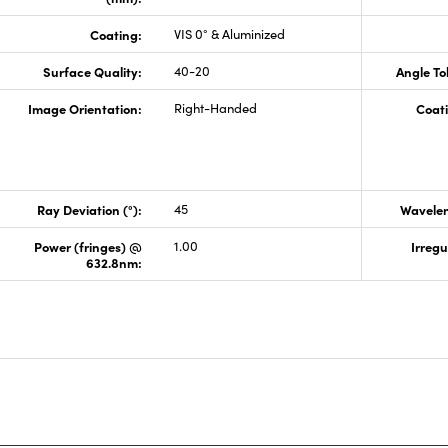
Coating:
VIS 0° & Aluminized
Surface Quality:
40-20
Angle To
Image Orientation:
Right-Handed
Coati
Ray Deviation (°):
45
Wavelen
Power (fringes) @
1.00
Irregu
632.8nm: