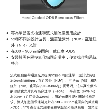
ssemblies | 光學組装
e Objectives | 反射物鏡
echnologies
llumination
nd Production
Test Targets
aphy | 影視製作和高級攝影
ng Cameras | IDS 相機
ig and Roughness Standards | 表
 儲存
msplitters | 雷射分光鏡
s
和粗糙度標準
 Test Targets
tical Components | SCHOTT 光
 Objectives
MR
Testing and Detection
Lens Accessories | 成像鏡頭配件
on Labs Cameras™ | Lucid Vision
 | 實驗室套件
Hard Coated OD5 Bandpass Filters
croscopy | 雷射顯微鏡
mechanics
ent Tools | 量測工具
d Testing and Detection
y Cameras
rial Processing
e Lab and Production | 清倉實驗室
ety | 雷射防護
 Optics | 紅外線光學產品
and Isolators | 晶體和隔離器
用品
Cameras | Pixelink 相機
ptical Components | 主動光學元件
ed Lab and Production | 重新認證實
專為單點螢光檢測和流式細胞儀應用設計
py Lighting |顯微鏡照明
oherence Tomography
ner
 | 磁性裝置
產線用品
52種不同的設計波長，涵蓋近紫外（NUV）至近紅
cs | 光纖
arization | 雷射偏光片
as
g and Detection
外（NIR）光譜
opy Systems| 體視顯微鏡系統
nd Production
在330 – 900nm範圍內，截止度>OD5
tics | 雷射光學
isms | 雷射稜鏡
as
安裝於黑色陽極氧化鋁固定環中，便於操作和系統
py Filters | 顯微鏡濾光片
 Optics | 超快光學
 Optics
整合
ameras
Zoom Lenses | 變焦鏡頭模組
ng Development Systems
eam Sputtering) Coated Optics |
as
流式細胞儀帶通濾光片提供52種不同的通帶，設計波長從
py Targets | 顯微鏡標靶
hoto-Optical Company
子束濺鍍）鍍膜光學元件
340nm到895nm，在近紫外（NUV）、可見光（VIS）和近
 Cameras
紅外（NIR）範圍內以10-15nm為步長遞增。這些高性價比
and Stage Micrometers | 刻劃板或
e Optical Elements (DOE) | 繞射光
的硬膜濾光片具有高穿透率（>90%），半高寬（FWHM）
尺
cessories and Optomechanics |
為20nm（近紅外為30nm），滿足光學性能的關鍵指標需
求。流式細胞儀帶通濾光片在330 – 900nm範圍內的截止度
py Mechanics | 顯微鏡用結構件
s
>OD5，非常適合流式細胞儀和單點螢光檢測應用，如光度