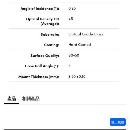
Innovations (UFI)
Angle of Incidence (°):
0 ±5
Optical Density OD
>5
(Average):
Substrate:
Optical Grade Glass
Coating:
Hard Coated
Surface Quality:
80-50
Cone Half Angle (°):
7
Mount Thickness (mm):
3.50 ±0.10
產品
相關產品
匯出規格