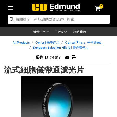
0
tics | 光學產品
ser Optics | 雷射光學
tomechanics | 光機組件
croscopy | 顯微鏡
sers | 雷射
aging Lenses | 成像鏡頭
meras | 相機
ts and Illumination | 照明
t Targets | 測試板
ting and Detection | 測試與監測
b and Production | 實驗室和生產
按應用選購
op By Brand
w Products | 新品專區
earance | 清倉品
ertified Products | 重新認證產
enses | 透鏡
rrors | 雷射反射鏡
tem | 鏡筒系統
tics® Objectives
urces | 雷射光源
al Length Lenses | 定焦鏡頭
ras
Vision Lighting | 機器視覺光源
n Test Targets | 解析度測試板
ng
C®
s
Laser Optics
聯絡我們
繁體中文
TWD
Metrology | 光學度量
leaning | 清潔用品
ied Optics | 重新認證光學產品
irrors | 反射鏡
nses | 雷射透鏡
Cage System | 光學籠式系統
Objectives | Mitutoyo 物鏡
surement and Electronics | 雷射
ic Lenses | 遠心鏡頭
thernet Cameras | Gigabit乙太網相
py Lighting |顯微鏡照明
n Test Targets | 畸變測試版
ing
on
 Optics
e Optics | 清倉光學產品
All Products
Optics | 光學產品
Optical Filters | 光學濾光片
子產品
Vision Solutions | 機器視覺方案
t Handling Tools | 零件夾持用品
ied Optomechanics | 重新認證光機
Bandpass Selection Filters | 帶通濾光片
and Diffusers | 窗鏡或擴散片
ndow | 雷射光窗鏡
 Optical Mounts | 台式光學安裝座
bjectives | Olympus 物鏡
s (S-Mount Lenses) | M12 鏡頭 (S
opy Lighting | 寬譜光源
lysis & Stage Micrometers | 圖像
ameras
®
mechanics
e Optomechanics | 清倉光機組件
#4617
系列ID
tics | 雷射光學
ras | FLIR 相機
臺測試板
surement and Electronics | 雷射
Tools | 通用工具
ilters | 光學濾光片
ters | 雷射濾光片
 System | 臺式系統
ctives | Nikon 物鏡
urces | 雷射光源
copy | 光譜儀
scopy
子產品
ied Lasers | 重新認證雷射
流式細胞儀帶通濾光片
plifiers
iable Magnification Lenses
alsa Cameras | Teledyne Dalsa
ray Level Test Targets | 色卡測試板
dhesives | 光學膠
tion Optics | 偏振光學元件
 Optics | 超快光學
ables and Breadboards | 光學平臺
ctives | ZEISS 物鏡
ht Sources | 其他光源
onal Imaging
ng Lenses
e Microscopy | 清倉顯微鏡
 | 探測器
ied Microscopy | 重新認證顯微鏡
ety | 雷射防護
pe Objectives | 顯微鏡物鏡
ets | USAF 測試版
ackened Products | Acktar 黑色吸
ters | 分光鏡
擴束器
 Upright Microscopes
ion Accessories | 光源配件
 Imaging
ras
e Imaging Lenses | 清倉成像鏡頭
Lumenera Microscopy Cameras
s | 放大器
ied Imaging Lenses | 重新認證成像鏡
d Stages | 電動平臺
echanics | 雷射用光機模組
ses
ings
稜鏡
tical Assemblies | 雷射光學元件組
orrected Objectives
nation
cal Imaging
nation
e Cameras | 清倉相機
ion Cameras | Allied Vision 相機
ers | 光度計
Material | 暗室器材
tages and Slides | 平臺和滑塊
essories | 雷射配件
d Lenses for Harsh Environments
| 刻劃板
ied Cameras | 重新認證相機
on Gratings | 繞射光柵
njugate Objectives | 有限共軛物鏡
on Microscopy
g and Detection
 Illumination | 清倉照明
meras | Basler 相機
copy | 光譜儀
and Accessories | UV固化設備
am Shaping | 雷射光束整形
d Apertures | 光圈類
Production | 實驗室和生產線
oduction and Advanced
ed Illumination | 重新認證照明