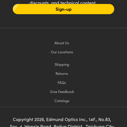
discounts, and technical content
Sign-up
About Us
Our Locations
Shipping
Returns
FAQs
Give Feedback
Catalogs
Copyright
2026
, Edmund Optics Inc., 14F., No.83,
Sec. 4, Wenxin Road, Beitun District , Taichung City