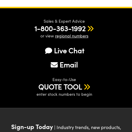
Sales & Expert Advice
1-800-363-1992
or view
regional numbers
Live Chat
Email
Easy-to-Use
QUOTE TOOL
enter stock numbers to begin
Sign-up Today
| Industry trends, new products,