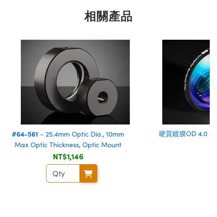
相關產品
#64-561
硬質鍍膜OD 4.0 
- 25.4mm Optic Dia., 10mm
Max Optic Thickness, Optic Mount
NT$1,146