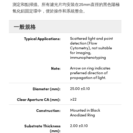
® Optical Components
ed Interface Cameras | 高速接口相
測定和點掃描。所有濾光片均安裝在25mm直徑的黑色陽極
 | 目鏡
氧化鋁固定環中，便於操作和系統整合。
ion Labs™
nses and Couplers | 中繼鏡或耦合鏡
ameras | 模擬相機
一般規格
d Direct Microscopes | 袖珍顯微鏡
Cameras
Typical Applications:
Scattered light and point
顯微鏡
detection (Flow
Cytometry), not suitable
Systems | 成像系統
for imaging,
ics
s | 放大鏡
immunophenotyping
ras
Note:
Arrow on ring indicates
scopy
preferred direction of
propagation of light.
n Gratings™
Diameter (mm):
25.00 ±0.10
AX
Clear Aperture CA (mm):
>22
tical Components | SCHOTT 光
Construction:
Mounted in Black
Anodized Ring
Substrate Thickness
2.00 ±0.10
(mm):