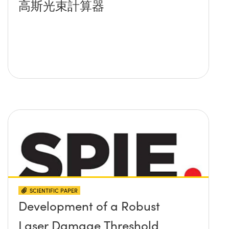
高斯光束計算器
SCIENTIFIC PAPER
Development of a Robust
Laser Damage Threshold