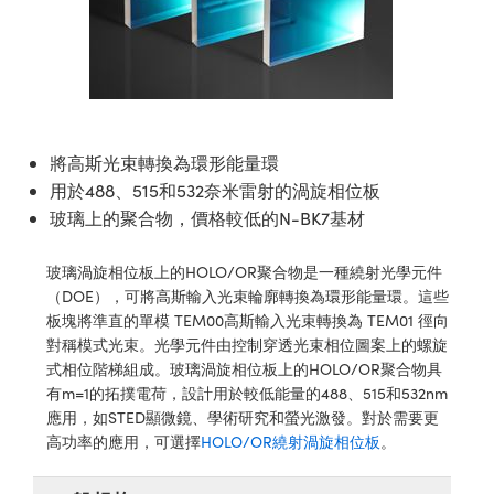
ssemblies | 光學組装
e Objectives | 反射物鏡
echnologies
llumination
nd Production
Test Targets
aphy | 影視製作和高級攝影
ng Cameras | IDS 相機
ig and Roughness Standards | 表
 儲存
msplitters | 雷射分光鏡
s
和粗糙度標準
 Test Targets
tical Components | SCHOTT 光
 Objectives
MR
Testing and Detection
Lens Accessories | 成像鏡頭配件
on Labs Cameras™ | Lucid Vision
 | 實驗室套件
croscopy | 雷射顯微鏡
mechanics
ent Tools | 量測工具
d Testing and Detection
y Cameras
rial Processing
e Lab and Production | 清倉實驗室
ety | 雷射防護
 Optics | 紅外線光學產品
and Isolators | 晶體和隔離器
用品
Cameras | Pixelink 相機
ptical Components | 主動光學元件
ed Lab and Production | 重新認證實
py Lighting |顯微鏡照明
oherence Tomography
ner
將高斯光束轉換為環形能量環
 | 磁性裝置
產線用品
cs | 光纖
arization | 雷射偏光片
用於488、515和532奈米雷射的渦旋相位板
as
g and Detection
opy Systems| 體視顯微鏡系統
nd Production
玻璃上的聚合物，價格較低的N-BK7基材
tics | 雷射光學
isms | 雷射稜鏡
as
py Filters | 顯微鏡濾光片
玻璃渦旋相位板上的HOLO/OR聚合物是一種繞射光學元件
 Optics | 超快光學
 Optics
ameras
（DOE），可將高斯輸入光束輪廓轉換為環形能量環。這些
Zoom Lenses | 變焦鏡頭模組
ng Development Systems
板塊將準直的單模 TEM00高斯輸入光束轉換為 TEM01 徑向
eam Sputtering) Coated Optics |
as
對稱模式光束。光學元件由控制穿透光束相位圖案上的螺旋
py Targets | 顯微鏡標靶
hoto-Optical Company
子束濺鍍）鍍膜光學元件
式相位階梯組成。玻璃渦旋相位板上的HOLO/OR聚合物具
 Cameras
有m=1的拓撲電荷，設計用於較低能量的488、515和532nm
and Stage Micrometers | 刻劃板或
e Optical Elements (DOE) | 繞射光
應用，如STED顯微鏡、學術研究和螢光激發。對於需要更
尺
cessories and Optomechanics |
高功率的應用，可選擇
HOLO/OR繞射渦旋相位板
。
py Mechanics | 顯微鏡用結構件
s