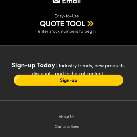
Email
Easy-to-Use
QUOTE TOOL
enter stock numbers to begin
Sign-up Today
| Industry trends, new products,
discounts, and technical content
Sign-up
About Us
Our Locations