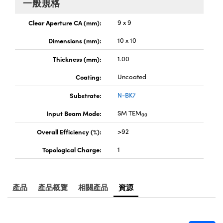
一般規格
® Optical Components
ed Interface Cameras | 高速接口相
 | 目鏡
Clear Aperture CA (mm):
9 x 9
ion Labs™
nses and Couplers | 中繼鏡或耦合鏡
Dimensions (mm):
10 x 10
ameras | 模擬相機
d Direct Microscopes | 袖珍顯微鏡
Thickness (mm):
1.00
Cameras
顯微鏡
Coating:
Uncoated
Systems | 成像系統
ics
s | 放大鏡
Substrate:
N-BK7
ras
Input Beam Mode:
SM TEM
scopy
00
Overall Efficiency (%):
>92
n Gratings™
Topological Charge:
1
AX
tical Components | SCHOTT 光
產品
產品概覽
相關產品
資源