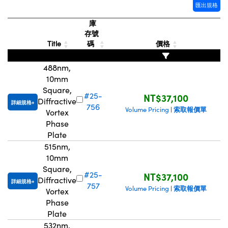
匯出規格
Innovations (UFI)
庫
存號
Title
碼
價格
488nm,
10mm
Square,
#25-
NT$37,100
Diffractive
詳細規格
756
索取報價單
Volume Pricing
|
Vortex
Phase
Plate
515nm,
10mm
Square,
#25-
NT$37,100
Diffractive
詳細規格
757
索取報價單
Volume Pricing
|
Vortex
Phase
Plate
532nm,