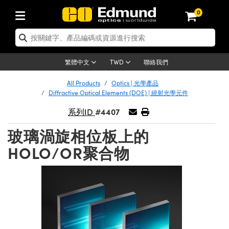
0
tics | 光學產品
ser Optics | 雷射光學
tomechanics | 光機組件
croscopy | 顯微鏡
sers | 雷射
aging Lenses | 成像鏡頭
meras | 相機
ts and Illumination | 照明
t Targets | 測試板
ting and Detection | 測試與監測
b and Production | 實驗室和生產
按應用選購
op By Brand
w Products | 新品專區
earance | 清倉品
ertified Products | 重新認證產
enses | 透鏡
rrors | 雷射反射鏡
tem | 鏡筒系統
tics® Objectives
urces | 雷射光源
al Length Lenses | 定焦鏡頭
ras
Vision Lighting | 機器視覺光源
n Test Targets | 解析度測試板
ng
C®
s
Laser Optics
聯絡我們
繁體中文
TWD
Metrology | 光學度量
leaning | 清潔用品
ied Optics | 重新認證光學產品
irrors | 反射鏡
nses | 雷射透鏡
Cage System | 光學籠式系統
Objectives | Mitutoyo 物鏡
surement and Electronics | 雷射
ic Lenses | 遠心鏡頭
thernet Cameras | Gigabit乙太網相
py Lighting |顯微鏡照明
n Test Targets | 畸變測試版
ing
on
 Optics
e Optics | 清倉光學產品
All Products
Optics | 光學產品
子產品
Vision Solutions | 機器視覺方案
t Handling Tools | 零件夾持用品
ied Optomechanics | 重新認證光機
Diffractive Optical Elements (DOE) | 繞射光學元件
and Diffusers | 窗鏡或擴散片
ndow | 雷射光窗鏡
 Optical Mounts | 台式光學安裝座
bjectives | Olympus 物鏡
s (S-Mount Lenses) | M12 鏡頭 (S
opy Lighting | 寬譜光源
lysis & Stage Micrometers | 圖像
ameras
®
mechanics
e Optomechanics | 清倉光機組件
#4407
系列ID
tics | 雷射光學
ras | FLIR 相機
臺測試板
surement and Electronics | 雷射
Tools | 通用工具
ilters | 光學濾光片
ters | 雷射濾光片
 System | 臺式系統
ctives | Nikon 物鏡
urces | 雷射光源
copy | 光譜儀
scopy
子產品
ied Lasers | 重新認證雷射
玻璃渦旋相位板上的
plifiers
iable Magnification Lenses
alsa Cameras | Teledyne Dalsa
ray Level Test Targets | 色卡測試板
dhesives | 光學膠
tion Optics | 偏振光學元件
 Optics | 超快光學
ables and Breadboards | 光學平臺
ctives | ZEISS 物鏡
ht Sources | 其他光源
onal Imaging
ng Lenses
e Microscopy | 清倉顯微鏡
HOLO/OR聚合物
 | 探測器
ied Microscopy | 重新認證顯微鏡
ety | 雷射防護
pe Objectives | 顯微鏡物鏡
ets | USAF 測試版
ackened Products | Acktar 黑色吸
ters | 分光鏡
擴束器
 Upright Microscopes
ion Accessories | 光源配件
 Imaging
ras
e Imaging Lenses | 清倉成像鏡頭
Lumenera Microscopy Cameras
s | 放大器
ied Imaging Lenses | 重新認證成像鏡
d Stages | 電動平臺
echanics | 雷射用光機模組
ses
ings
稜鏡
tical Assemblies | 雷射光學元件組
orrected Objectives
nation
cal Imaging
nation
e Cameras | 清倉相機
ion Cameras | Allied Vision 相機
ers | 光度計
Material | 暗室器材
tages and Slides | 平臺和滑塊
essories | 雷射配件
d Lenses for Harsh Environments
| 刻劃板
ied Cameras | 重新認證相機
on Gratings | 繞射光柵
njugate Objectives | 有限共軛物鏡
on Microscopy
g and Detection
 Illumination | 清倉照明
meras | Basler 相機
copy | 光譜儀
and Accessories | UV固化設備
am Shaping | 雷射光束整形
d Apertures | 光圈類
Production | 實驗室和生產線
oduction and Advanced
ed Illumination | 重新認證照明