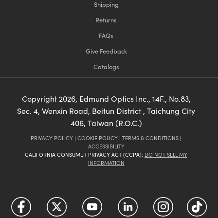
Shipping
Returns
FAQs
Give Feedback
Catalogs
Copyright
2026
, Edmund Optics Inc., 14F., No.83,
Sec. 4, Wenxin Road, Beitun District , Taichung City
406, Taiwan (R.O.C.)
PRIVACY POLICY
|
COOKIE POLICY
|
TERMS & CONDITIONS
|
ACCESSIBILITY
CALIFORNIA CONSUMER PRIVACY ACT (CCPA):
DO NOT SELL MY
INFORMATION