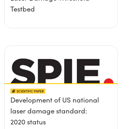
Testbed
SCIENTIFIC PAPER
Development of US national
laser damage standard:
2020 status