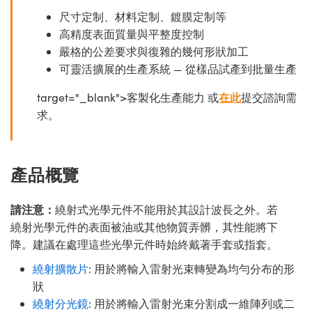
尺寸定制、材料定制、鍍膜定制等
高精度表面質量與平整度控制
嚴格的公差要求與復雜的幾何形狀加工
可靈活擴展的生產系統 — 從樣品試產到批量生產
target="_blank">客製化生產能力 或
在此
提交諮詢需
求。
產品概覽
請注意：
繞射式光學元件不能用於其設計波長之外。若
繞射光學元件的表面被油或其他物質弄髒，其性能將下
降。建議在處理這些光學元件時始終戴著手套或指套。
繞射擴散片
: 用於將輸入雷射光束轉變為均勻分布的形
狀
繞射分光鏡
: 用於將輸入雷射光束分割成一維陣列或二