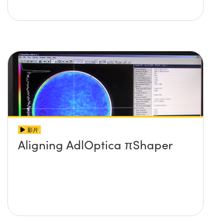
影片
Aligning AdlOptica πShaper