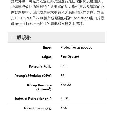
對紫外線、可見光或近紅外光譜進行最佳化的抗反射鍍膜，
® Optical Components
ed Interface Cameras | 高速接口相
具備無與倫比的透射特性與出眾的熱力學性質以及嚴謹的公
 | 目鏡
差製造規格，因此成為需求更嚴苛之應用的絕佳選擇。精密
ion Labs™
®
的TECHSPEC
λ/10 紫外線熔融矽石(fused silica)窗口片提
nses and Couplers | 中繼鏡或耦合鏡
ameras | 模擬相機
供2mm 到 150mm尺寸的圓形和方形版本選項。
d Direct Microscopes | 袖珍顯微鏡
Cameras
一般規格
顯微鏡
Systems | 成像系統
ics
Bevel:
Protective as needed
s | 放大鏡
ras
Edges:
Fine Ground
scopy
Poisson's Ratio:
0.16
n Gratings™
Young's Modulus (GPa):
73
AX
Knoop Hardness
522.00
2
(kg/mm
):
tical Components | SCHOTT 光
Index of Refraction (n
):
1.458
d
Abbe Number (v
):
67.8
d