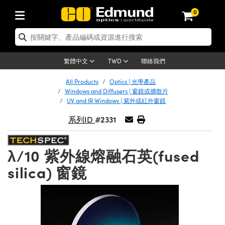
0
tics | 光學產品
ser Optics | 雷射光學
tomechanics | 光機組件
croscopy | 顯微鏡
sers | 雷射
aging Lenses | 成像鏡頭
meras | 相機
ts and Illumination | 照明
t Targets | 測試板
ting and Detection | 測試與監測
b and Production | 實驗室和生產
按應用選購
op By Brand
w Products | 新品專區
earance | 清倉品
ertified Products | 重新認證產
enses | 透鏡
rrors | 雷射反射鏡
tem | 鏡筒系統
tics® Objectives
urces | 雷射光源
al Length Lenses | 定焦鏡頭
ras
Vision Lighting | 機器視覺光源
n Test Targets | 解析度測試板
ng
C®
s
Laser Optics
聯絡我們
繁體中文
TWD
Metrology | 光學度量
leaning | 清潔用品
ied Optics | 重新認證光學產品
irrors | 反射鏡
nses | 雷射透鏡
Cage System | 光學籠式系統
Objectives | Mitutoyo 物鏡
surement and Electronics | 雷射
ic Lenses | 遠心鏡頭
thernet Cameras | Gigabit乙太網相
py Lighting |顯微鏡照明
n Test Targets | 畸變測試版
ing
on
 Optics
e Optics | 清倉光學產品
All Products
Optics | 光學產品
子產品
Vision Solutions | 機器視覺方案
t Handling Tools | 零件夾持用品
ied Optomechanics | 重新認證光機
Windows and Diffusers | 窗鏡或擴散片
and Diffusers | 窗鏡或擴散片
ndow | 雷射光窗鏡
 Optical Mounts | 台式光學安裝座
bjectives | Olympus 物鏡
s (S-Mount Lenses) | M12 鏡頭 (S
opy Lighting | 寬譜光源
lysis & Stage Micrometers | 圖像
ameras
®
mechanics
e Optomechanics | 清倉光機組件
UV and IR Windows | 紫外或紅外窗鏡
tics | 雷射光學
ras | FLIR 相機
臺測試板
surement and Electronics | 雷射
Tools | 通用工具
#2331
系列ID
ilters | 光學濾光片
ters | 雷射濾光片
 System | 臺式系統
ctives | Nikon 物鏡
urces | 雷射光源
copy | 光譜儀
scopy
子產品
ied Lasers | 重新認證雷射
plifiers
iable Magnification Lenses
alsa Cameras | Teledyne Dalsa
ray Level Test Targets | 色卡測試板
dhesives | 光學膠
tion Optics | 偏振光學元件
 Optics | 超快光學
ables and Breadboards | 光學平臺
ctives | ZEISS 物鏡
ht Sources | 其他光源
onal Imaging
ng Lenses
e Microscopy | 清倉顯微鏡
 | 探測器
ied Microscopy | 重新認證顯微鏡
λ/10 紫外線熔融石英(fused
ety | 雷射防護
pe Objectives | 顯微鏡物鏡
ets | USAF 測試版
ackened Products | Acktar 黑色吸
ters | 分光鏡
擴束器
 Upright Microscopes
ion Accessories | 光源配件
 Imaging
ras
e Imaging Lenses | 清倉成像鏡頭
silica) 窗鏡
Lumenera Microscopy Cameras
s | 放大器
ied Imaging Lenses | 重新認證成像鏡
d Stages | 電動平臺
echanics | 雷射用光機模組
ses
ings
稜鏡
tical Assemblies | 雷射光學元件組
orrected Objectives
nation
cal Imaging
nation
e Cameras | 清倉相機
ion Cameras | Allied Vision 相機
ers | 光度計
Material | 暗室器材
tages and Slides | 平臺和滑塊
essories | 雷射配件
d Lenses for Harsh Environments
| 刻劃板
ied Cameras | 重新認證相機
on Gratings | 繞射光柵
njugate Objectives | 有限共軛物鏡
on Microscopy
g and Detection
 Illumination | 清倉照明
meras | Basler 相機
copy | 光譜儀
and Accessories | UV固化設備
am Shaping | 雷射光束整形
d Apertures | 光圈類
Production | 實驗室和生產線
oduction and Advanced
ed Illumination | 重新認證照明