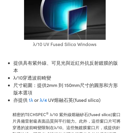
ssemblies | 光學組装
e Objectives | 反射物鏡
echnologies
llumination
nd Production
Test Targets
aphy | 影視製作和高級攝影
ng Cameras | IDS 相機
ig and Roughness Standards | 表
 儲存
msplitters | 雷射分光鏡
s
和粗糙度標準
 Test Targets
tical Components | SCHOTT 光
 Objectives
MR
Testing and Detection
Lens Accessories | 成像鏡頭配件
on Labs Cameras™ | Lucid Vision
 | 實驗室套件
croscopy | 雷射顯微鏡
mechanics
ent Tools | 量測工具
d Testing and Detection
y Cameras
rial Processing
e Lab and Production | 清倉實驗室
ety | 雷射防護
 Optics | 紅外線光學產品
and Isolators | 晶體和隔離器
用品
Cameras | Pixelink 相機
ptical Components | 主動光學元件
ed Lab and Production | 重新認證實
py Lighting |顯微鏡照明
oherence Tomography
ner
λ/10 UV Fused Silica Windows
 | 磁性裝置
產線用品
cs | 光纖
arization | 雷射偏光片
as
g and Detection
opy Systems| 體視顯微鏡系統
nd Production
提供具有紫外線、可見光與近紅外抗反射鍍膜的版
tics | 雷射光學
isms | 雷射稜鏡
as
py Filters | 顯微鏡濾光片
本
 Optics | 超快光學
 Optics
λ/10穿透波前畸變
ameras
Zoom Lenses | 變焦鏡頭模組
ng Development Systems
尺寸範圍：提供2mm 到 150mm尺寸的圓形和方形
eam Sputtering) Coated Optics |
as
版本選項
py Targets | 顯微鏡標靶
hoto-Optical Company
子束濺鍍）鍍膜光學元件
亦提供
1λ
or
λ/4
UV熔融石英(fused silica)
 Cameras
and Stage Micrometers | 刻劃板或
e Optical Elements (DOE) | 繞射光
®
精密的TECHSPEC
λ/10 紫外線熔融矽石(fused silica)窗口
尺
cessories and Optomechanics |
片具備雷射級表面品質與平行能力。此外，這些窗口片可將
穿透的波前畸變限制在λ/10。這些無鍍膜窗口片，或提供針
py Mechanics | 顯微鏡用結構件
s