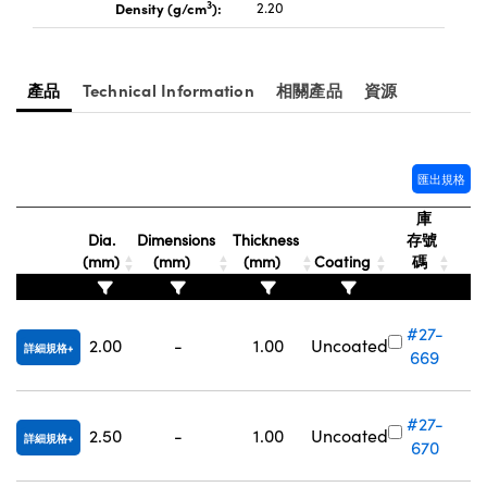
3
Density (g/cm
):
2.20
Innovations (UFI)
產品
Technical Information
相關產品
資源
匯出規格
庫
Dia.
Dimensions
Thickness
存號
(mm)
(mm)
(mm)
Coating
碼
#27-
2.00
-
1.00
Uncoated
詳細規格
669
#27-
2.50
-
1.00
Uncoated
詳細規格
670