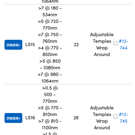
1064nm
>7 @ 180 -
534nm
>5 @ 720 -
770nm
>7 @ 750 -
Adjustable
760nm
Temples
#12-
LS15
22
詳細規格
>4 @ 770 -
Wrap
744
850nm
Around
>5 @ 850
- 1080nm
>7 @ 980 -
1064nm
>0.5 @
500 -
770nm
>5 @ 770 -
Adjustable
810nm
Temples
#12-
LS16
26
詳細規格
>7 @ 810 -
Wrap
745
1100nm
Around
>1.5 @