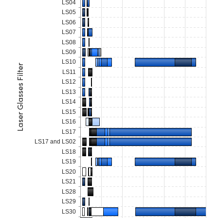
® Optical Components
LS04
ed Interface Cameras | 高速接口相
LS05
 | 目鏡
LS06
ion Labs™
LS07
nses and Couplers | 中繼鏡或耦合鏡
ameras | 模擬相機
LS08
LS09
d Direct Microscopes | 袖珍顯微鏡
Cameras
LS10
Laser Glasses Filter
顯微鏡
LS11
Systems | 成像系統
LS12
ics
s | 放大鏡
LS13
LS14
ras
scopy
LS15
LS16
n Gratings™
LS17
LS17 and LS02
LS18
AX
LS19
LS20
tical Components | SCHOTT 光
LS21
LS28
LS29
LS30