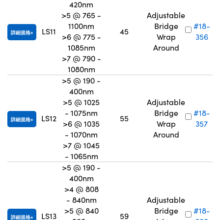
420nm
>5 @ 765 -
Adjustable
1100nm
Bridge
#18-
LS11
45
詳細規格
>6 @ 775 -
Wrap
356
1085nm
Around
>7 @ 790 -
1080nm
>5 @ 190 -
400nm
>5 @ 1025
Adjustable
- 1075nm
Bridge
#18-
LS12
55
詳細規格
>6 @ 1035
Wrap
357
- 1070nm
Around
>7 @ 1045
- 1065nm
>5 @ 190 -
400nm
>4 @ 808
- 840nm
Adjustable
>5 @ 840
Bridge
#18-
LS13
59
詳細規格