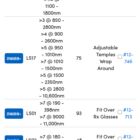
1100 -
1800nm
>3 @ 850 -
2800nm
>4 @ 900
- 2600nm
>5 @ 950
Adjustable
- 1010nm
Temples
#12-
LS17
75
詳細規格
>7 @ 1010
Wrap
746
- 1500nm
Around
>5 @ 1500
- 2350nm
>5 @ 2800
- 10,600nm
>7 @ 190 -
398nm
Fit Over
#12-
LS01
93
詳細規格
>7 @ 9000
Rx Glasses
713
- 11,000nm
>7 @ 180 -
Fit Over
#12-
LS02
48