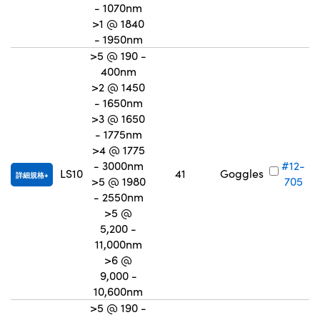
- 1070nm
>1 @ 1840
- 1950nm
>5 @ 190 -
400nm
>2 @ 1450
- 1650nm
>3 @ 1650
- 1775nm
>4 @ 1775
- 3000nm
#12-
LS10
41
Goggles
詳細規格
>5 @ 1980
705
- 2550nm
>5 @
5,200 -
11,000nm
>6 @
9,000 -
10,600nm
>5 @ 190 -