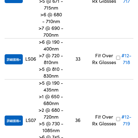
>5 @ 671 -
Rx Glasses
717
715nm
>6 @ 680
- 710nm
>7 @ 690 -
700nm
>6 @ 190 -
400nm
>7 @ 720 -
Fit Over
#12-
LS06
33
詳細規格
810nm
Rx Glasses
718
>5 @ 810 -
830nm
>5 @ 190 -
435nm
>1 @ 650 -
680nm
>2 @ 680 -
720nm
Fit Over
#12-
LS07
36
詳細規格
>5 @ 730 -
Rx Glasses
719
1085nm
>6 @ 745 -