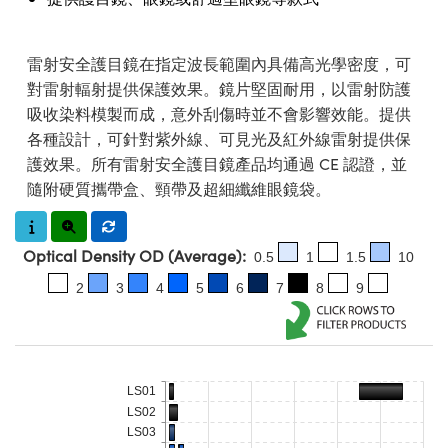
ssemblies | 光學組装
e Objectives | 反射物鏡
echnologies
llumination
nd Production
Test Targets
aphy | 影視製作和高級攝影
ng Cameras | IDS 相機
ig and Roughness Standards | 表
 儲存
msplitters | 雷射分光鏡
s
和粗糙度標準
 Test Targets
tical Components | SCHOTT 光
 Objectives
MR
Testing and Detection
Lens Accessories | 成像鏡頭配件
on Labs Cameras™ | Lucid Vision
 | 實驗室套件
雷射安全護目鏡在指定波長範圍內具備高光學密度，可
croscopy | 雷射顯微鏡
mechanics
ent Tools | 量測工具
d Testing and Detection
對雷射輻射提供保護效果。鏡片堅固耐用，以雷射防護
y Cameras
rial Processing
e Lab and Production | 清倉實驗室
ety | 雷射防護
吸收染料模製而成，意外刮傷時並不會影響效能。提供
 Optics | 紅外線光學產品
and Isolators | 晶體和隔離器
用品
Cameras | Pixelink 相機
ptical Components | 主動光學元件
ed Lab and Production | 重新認證實
各種設計，可針對紫外線、可見光及紅外線雷射提供保
py Lighting |顯微鏡照明
oherence Tomography
ner
 | 磁性裝置
產線用品
護效果。所有雷射安全護目鏡產品均通過 CE 認證，並
cs | 光纖
arization | 雷射偏光片
as
g and Detection
隨附硬質攜帶盒、頸帶及超細纖維眼鏡袋。
opy Systems| 體視顯微鏡系統
nd Production
tics | 雷射光學
isms | 雷射稜鏡
as
py Filters | 顯微鏡濾光片
Optical Density OD (Average):
 Optics | 超快光學
 Optics
0.5
1
1.5
10
ameras
Zoom Lenses | 變焦鏡頭模組
ng Development Systems
2
3
4
5
6
7
8
9
eam Sputtering) Coated Optics |
as
py Targets | 顯微鏡標靶
hoto-Optical Company
子束濺鍍）鍍膜光學元件
 Cameras
and Stage Micrometers | 刻劃板或
e Optical Elements (DOE) | 繞射光
尺
LS01
cessories and Optomechanics |
LS02
py Mechanics | 顯微鏡用結構件
LS03
s