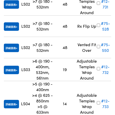
>7 @ 180 -
Temples
#12-
LS02
48
詳細規格
532nm
Wrap
731
Around
>7 @ 180 -
#75-
LS02
48
Rx Flip Up
詳細規格
532nm
528
>7 @ 180 -
Vented Fit
#75-
LS02
48
詳細規格
532nm
Over
550
>6 @ 190 -
Adjustable
400nm,
Temples
#12-
LS03
19
詳細規格
532nm,
Wrap
732
561nm
Around
>5 @ 190 -
400nm
>4 @ 625 -
Adjustable
850nm
Temples
#12-
LS04
14
詳細規格
>5 @
Wrap
733
633nm
Around