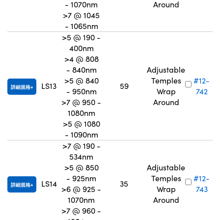
- 1070nm
Around
>7 @ 1045
- 1065nm
>5 @ 190 -
400nm
>4 @ 808
- 840nm
Adjustable
>5 @ 840
Temples
#12-
LS13
59
詳細規格
- 950nm
Wrap
742
>7 @ 950 -
Around
1080nm
>5 @ 1080
- 1090nm
>7 @ 190 -
534nm
>5 @ 850
Adjustable
- 925nm
Temples
#12-
LS14
35
詳細規格
>6 @ 925 -
Wrap
743
1070nm
Around
>7 @ 960 -