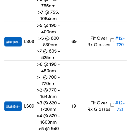
765nm
>7 @ 755,
1064nm
>5 @ 190 -
400nm
>5 @ 800
Fit Over
#12-
LS08
69
詳細規格
- 830nm
Rx Glasses
720
>7 @ 805 -
825nm
>6 @ 190 -
450nm
>1 @ 700 -
770nm
>2 @ 770 -
1840nm
>3 @ 820 -
Fit Over
#12-
LS09
19
詳細規格
1720nm
Rx Glasses
721
>4 @ 870 -
1600nm
>5 @ 940