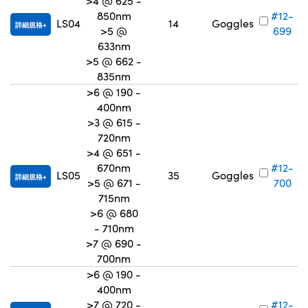
>4 @ 625 -
850nm
#12-
LS04
14
Goggles
詳細規格
>5 @
699
633nm
>5 @ 662 -
835nm
>6 @ 190 -
400nm
>3 @ 615 -
720nm
>4 @ 651 -
670nm
#12-
LS05
35
Goggles
詳細規格
>5 @ 671 -
700
715nm
>6 @ 680
- 710nm
>7 @ 690 -
700nm
>6 @ 190 -
400nm
>7 @ 720 -
#12-