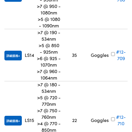
>7 @ 950 -
1080nm
>5 @ 1080
- 1090nm
>7 @ 190 -
534nm
>5 @ 850
- 925nm
#12-
LS14
35
Goggles
詳細規格
>6 @ 925 -
709
1070nm
>7 @ 960 -
1064nm
>7 @ 180 -
534nm
>5 @ 720 -
770nm
>7 @ 750 -
760nm
#12-
LS15
22
Goggles
詳細規格
>4 @ 770 -
710
850nm