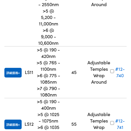
- 2550nm
Around
>5 @
5,200 -
11,000nm
>6 @
9,000 -
10,600nm
>5 @ 190 -
420nm
>5 @ 765 -
Adjustable
1100nm
Temples
#12-
LS11
45
詳細規格
>6 @ 775 -
Wrap
740
1085nm
Around
>7 @ 790 -
1080nm
>5 @ 190 -
400nm
>5 @ 1025
Adjustable
- 1075nm
Temples
#12-
LS12
55
詳細規格
>6 @ 1035
Wrap
741