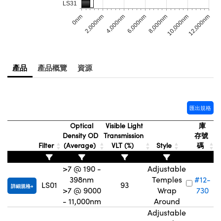
LS31
Innovations (UFI)
4,000nm
8,000nm
12,000nm
2,000nm
6,000nm
10,000nm
0nm
產品
產品概覽
資源
匯出規格
Optical
Visible Light
庫
Density OD
Transmission
存號
Filter
(Average)
VLT (%)
Style
碼
>7 @ 190 -
Adjustable
398nm
Temples
#12-
LS01
93
詳細規格
>7 @ 9000
Wrap
730
- 11,000nm
Around
Adjustable