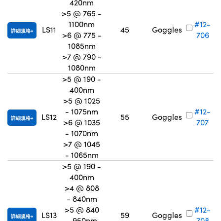
420nm
>5 @ 765 -
1100nm
#12-
LS11
45
Goggles
詳細規格
>6 @ 775 -
706
1085nm
>7 @ 790 -
1080nm
>5 @ 190 -
400nm
>5 @ 1025
- 1075nm
#12-
LS12
55
Goggles
詳細規格
>6 @ 1035
707
- 1070nm
>7 @ 1045
- 1065nm
>5 @ 190 -
400nm
>4 @ 808
- 840nm
>5 @ 840
#12-
LS13
59
Goggles
詳細規格
- 950nm
708