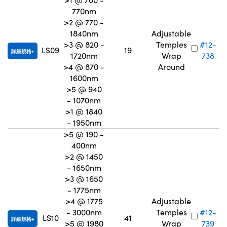
770nm
>2 @ 770 -
1840nm
Adjustable
>3 @ 820 -
Temples
#12-
LS09
19
詳細規格
1720nm
Wrap
738
>4 @ 870 -
Around
1600nm
>5 @ 940
- 1070nm
>1 @ 1840
- 1950nm
>5 @ 190 -
400nm
>2 @ 1450
- 1650nm
>3 @ 1650
- 1775nm
>4 @ 1775
Adjustable
- 3000nm
Temples
#12-
LS10
41
詳細規格
>5 @ 1980
Wrap
739