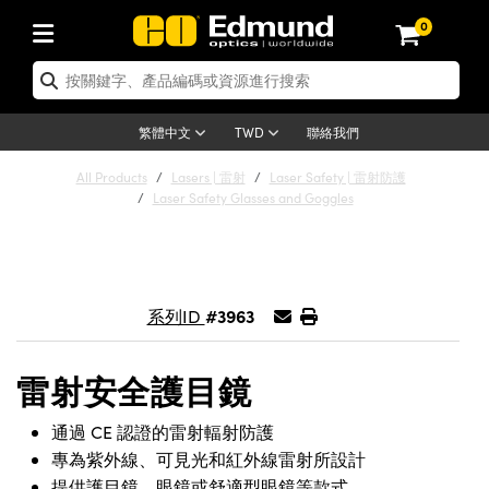
0
tics | 光學產品
ser Optics | 雷射光學
tomechanics | 光機組件
croscopy | 顯微鏡
sers | 雷射
aging Lenses | 成像鏡頭
meras | 相機
ts and Illumination | 照明
t Targets | 測試板
ting and Detection | 測試與監測
b and Production | 實驗室和生產
按應用選購
op By Brand
w Products | 新品專區
earance | 清倉品
ertified Products | 重新認證產
enses | 透鏡
rrors | 雷射反射鏡
tem | 鏡筒系統
tics® Objectives
urces | 雷射光源
al Length Lenses | 定焦鏡頭
ras
Vision Lighting | 機器視覺光源
n Test Targets | 解析度測試板
ng
C®
s
Laser Optics
聯絡我們
繁體中文
TWD
Metrology | 光學度量
leaning | 清潔用品
ied Optics | 重新認證光學產品
irrors | 反射鏡
nses | 雷射透鏡
Cage System | 光學籠式系統
Objectives | Mitutoyo 物鏡
surement and Electronics | 雷射
ic Lenses | 遠心鏡頭
thernet Cameras | Gigabit乙太網相
py Lighting |顯微鏡照明
n Test Targets | 畸變測試版
ing
on
 Optics
e Optics | 清倉光學產品
All Products
Lasers | 雷射
Laser Safety | 雷射防護
子產品
Vision Solutions | 機器視覺方案
t Handling Tools | 零件夾持用品
ied Optomechanics | 重新認證光機
Laser Safety Glasses and Goggles
and Diffusers | 窗鏡或擴散片
ndow | 雷射光窗鏡
 Optical Mounts | 台式光學安裝座
bjectives | Olympus 物鏡
s (S-Mount Lenses) | M12 鏡頭 (S
opy Lighting | 寬譜光源
lysis & Stage Micrometers | 圖像
ameras
®
mechanics
e Optomechanics | 清倉光機組件
tics | 雷射光學
ras | FLIR 相機
臺測試板
surement and Electronics | 雷射
Tools | 通用工具
ilters | 光學濾光片
ters | 雷射濾光片
 System | 臺式系統
ctives | Nikon 物鏡
urces | 雷射光源
copy | 光譜儀
scopy
子產品
ied Lasers | 重新認證雷射
plifiers
iable Magnification Lenses
alsa Cameras | Teledyne Dalsa
ray Level Test Targets | 色卡測試板
dhesives | 光學膠
tion Optics | 偏振光學元件
 Optics | 超快光學
ables and Breadboards | 光學平臺
ctives | ZEISS 物鏡
ht Sources | 其他光源
onal Imaging
ng Lenses
e Microscopy | 清倉顯微鏡
#3963
系列ID
 | 探測器
ied Microscopy | 重新認證顯微鏡
ety | 雷射防護
pe Objectives | 顯微鏡物鏡
ets | USAF 測試版
ackened Products | Acktar 黑色吸
ters | 分光鏡
擴束器
 Upright Microscopes
ion Accessories | 光源配件
 Imaging
ras
e Imaging Lenses | 清倉成像鏡頭
Lumenera Microscopy Cameras
s | 放大器
ied Imaging Lenses | 重新認證成像鏡
雷射安全護目鏡
d Stages | 電動平臺
echanics | 雷射用光機模組
ses
ings
稜鏡
tical Assemblies | 雷射光學元件組
orrected Objectives
nation
cal Imaging
nation
e Cameras | 清倉相機
ion Cameras | Allied Vision 相機
ers | 光度計
Material | 暗室器材
通過 CE 認證的雷射輻射防護
tages and Slides | 平臺和滑塊
essories | 雷射配件
d Lenses for Harsh Environments
| 刻劃板
ied Cameras | 重新認證相機
on Gratings | 繞射光柵
njugate Objectives | 有限共軛物鏡
on Microscopy
g and Detection
 Illumination | 清倉照明
專為紫外線、可見光和紅外線雷射所設計
meras | Basler 相機
copy | 光譜儀
and Accessories | UV固化設備
am Shaping | 雷射光束整形
d Apertures | 光圈類
Production | 實驗室和生產線
oduction and Advanced
提供護目鏡、眼鏡或舒適型眼鏡等款式
ed Illumination | 重新認證照明