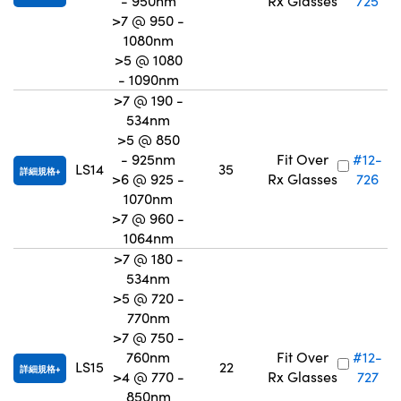
- 950nm
Rx Glasses
725
>7 @ 950 -
1080nm
>5 @ 1080
- 1090nm
>7 @ 190 -
534nm
>5 @ 850
- 925nm
Fit Over
#12-
LS14
35
詳細規格
>6 @ 925 -
Rx Glasses
726
1070nm
>7 @ 960 -
1064nm
>7 @ 180 -
534nm
>5 @ 720 -
770nm
>7 @ 750 -
760nm
Fit Over
#12-
LS15
22
詳細規格
>4 @ 770 -
Rx Glasses
727
850nm