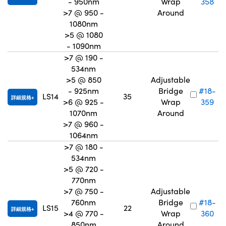
- 950nm
Wrap
358
>7 @ 950 -
Around
1080nm
>5 @ 1080
- 1090nm
>7 @ 190 -
534nm
>5 @ 850
Adjustable
- 925nm
Bridge
#18-
LS14
35
詳細規格
>6 @ 925 -
Wrap
359
1070nm
Around
>7 @ 960 -
1064nm
>7 @ 180 -
534nm
>5 @ 720 -
770nm
>7 @ 750 -
Adjustable
760nm
Bridge
#18-
LS15
22
詳細規格
>4 @ 770 -
Wrap
360
850nm
Around