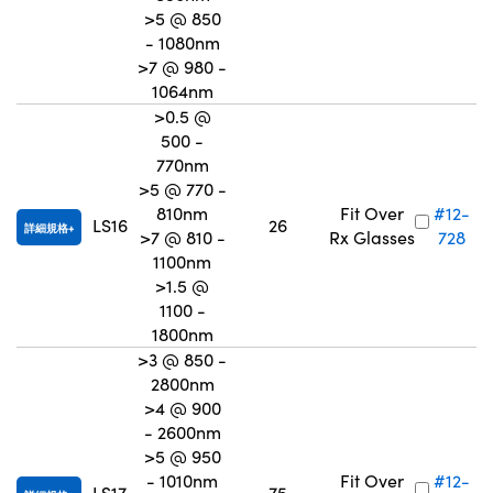
>5 @ 850
- 1080nm
>7 @ 980 -
1064nm
>0.5 @
500 -
770nm
>5 @ 770 -
810nm
Fit Over
#12-
LS16
26
詳細規格
>7 @ 810 -
Rx Glasses
728
1100nm
>1.5 @
1100 -
1800nm
>3 @ 850 -
2800nm
>4 @ 900
- 2600nm
>5 @ 950
- 1010nm
Fit Over
#12-
LS17
75