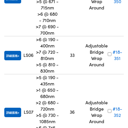
>5 @ 671 -
Wrap
350
715nm
Around
>6 @ 680
- 710nm
>7 @ 690 -
700nm
>6 @ 190 -
400nm
Adjustable
>7 @ 720 -
Bridge
#18-
LS06
33
詳細規格
810nm
Wrap
351
>5 @ 810 -
Around
830nm
>5 @ 190 -
435nm
>1 @ 650 -
680nm
>2 @ 680 -
Adjustable
720nm
Bridge
#18-
LS07
36
詳細規格
>5 @ 730 -
Wrap
352
1085nm
Around
>6 @ 745 -