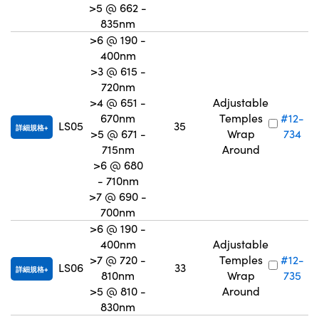
>5 @ 662 -
835nm
>6 @ 190 -
400nm
>3 @ 615 -
720nm
>4 @ 651 -
Adjustable
670nm
Temples
#12-
LS05
35
詳細規格
>5 @ 671 -
Wrap
734
715nm
Around
>6 @ 680
- 710nm
>7 @ 690 -
700nm
>6 @ 190 -
400nm
Adjustable
>7 @ 720 -
Temples
#12-
LS06
33
詳細規格
810nm
Wrap
735
>5 @ 810 -
Around
830nm