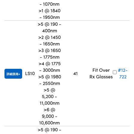
- 1070nm
>1 @ 1840
- 1950nm
>5 @ 190 -
400nm
>2 @ 1450
- 1650nm
>3 @ 1650
- 1775nm
>4 @ 1775
- 3000nm
Fit Over
#12-
LS10
41
詳細規格
>5 @ 1980
Rx Glasses
722
- 2550nm
>5 @
5,200 -
11,000nm
>6 @
9,000 -
10,600nm
>5 @ 190 -