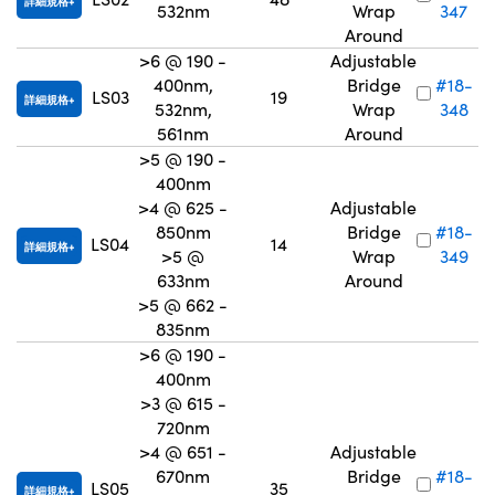
詳細規格
532nm
Wrap
347
Around
>6 @ 190 -
Adjustable
400nm,
Bridge
#18-
LS03
19
詳細規格
532nm,
Wrap
348
561nm
Around
>5 @ 190 -
400nm
>4 @ 625 -
Adjustable
850nm
Bridge
#18-
LS04
14
詳細規格
>5 @
Wrap
349
633nm
Around
>5 @ 662 -
835nm
>6 @ 190 -
400nm
>3 @ 615 -
720nm
>4 @ 651 -
Adjustable
670nm
Bridge
#18-
LS05
35
詳細規格