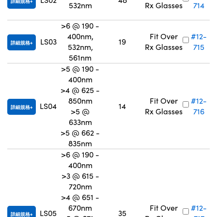
詳細規格
532nm
Rx Glasses
714
>6 @ 190 -
400nm,
Fit Over
#12-
LS03
19
詳細規格
532nm,
Rx Glasses
715
561nm
>5 @ 190 -
400nm
>4 @ 625 -
850nm
Fit Over
#12-
LS04
14
詳細規格
>5 @
Rx Glasses
716
633nm
>5 @ 662 -
835nm
>6 @ 190 -
400nm
>3 @ 615 -
720nm
>4 @ 651 -
670nm
Fit Over
#12-
LS05
35
詳細規格