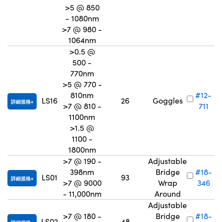
>5 @ 850
- 1080nm
>7 @ 980 -
1064nm
>0.5 @
500 -
770nm
>5 @ 770 -
810nm
#12-
LS16
26
Goggles
詳細規格
>7 @ 810 -
711
1100nm
>1.5 @
1100 -
1800nm
>7 @ 190 -
Adjustable
398nm
Bridge
#18-
LS01
93
詳細規格
>7 @ 9000
Wrap
346
- 11,000nm
Around
Adjustable
>7 @ 180 -
Bridge
#18-
LS02
48