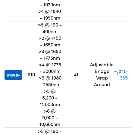
- 1070nm
>1 @ 1840
- 1950nm
>5 @ 190 -
400nm
>2 @ 1450
- 1650nm
>3 @ 1650
- 1775nm
>4 @ 1775
Adjustable
- 3000nm
Bridge
#18-
LS10
41
詳細規格
>5 @ 1980
Wrap
355
- 2550nm
Around
>5 @
5,200 -
11,000nm
>6 @
9,000 -
10,600nm
>5 @ 190 -