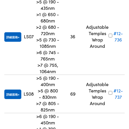
>5 @ 190 -
435nm
>1 @ 650 -
680nm
>2 @ 680 -
Adjustable
720nm
Temples
#12-
LS07
36
詳細規格
>5 @ 730 -
Wrap
736
1085nm
Around
>6 @ 745 -
765nm
>7 @ 755,
1064nm
>5 @ 190 -
400nm
Adjustable
>5 @ 800
Temples
#12-
LS08
69
詳細規格
- 830nm
Wrap
737
>7 @ 805 -
Around
825nm
>6 @ 190 -
450nm
>1 @ 700 -