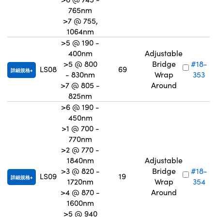
765nm
>7 @ 755,
1064nm
>5 @ 190 -
400nm
Adjustable
>5 @ 800
Bridge
#18-
LS08
69
詳細規格
- 830nm
Wrap
353
>7 @ 805 -
Around
825nm
>6 @ 190 -
450nm
>1 @ 700 -
770nm
>2 @ 770 -
1840nm
Adjustable
>3 @ 820 -
Bridge
#18-
LS09
19
詳細規格
1720nm
Wrap
354
>4 @ 870 -
Around
1600nm
>5 @ 940