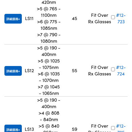
420nm
>5 @ 765 -
1100nm
Fit Over
#12-
LS11
45
詳細規格
>6 @ 775 -
Rx Glasses
723
1085nm
>7 @ 790 -
1080nm
>5 @ 190 -
400nm
>5 @ 1025
- 1075nm
Fit Over
#12-
LS12
55
詳細規格
>6 @ 1035
Rx Glasses
724
- 1070nm
>7 @ 1045
- 1065nm
>5 @ 190 -
400nm
>4 @ 808
- 840nm
>5 @ 840
Fit Over
#12-
LS13
59
詳細規格