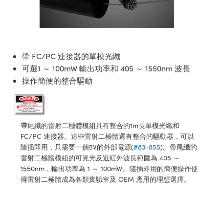
ssemblies | 光學組装
e Objectives | 反射物鏡
echnologies
llumination
nd Production
Test Targets
aphy | 影視製作和高級攝影
ng Cameras | IDS 相機
ig and Roughness Standards | 表
 儲存
msplitters | 雷射分光鏡
s
和粗糙度標準
 Test Targets
tical Components | SCHOTT 光
 Objectives
MR
Testing and Detection
Lens Accessories | 成像鏡頭配件
on Labs Cameras™ | Lucid Vision
 | 實驗室套件
croscopy | 雷射顯微鏡
mechanics
ent Tools | 量測工具
d Testing and Detection
y Cameras
rial Processing
e Lab and Production | 清倉實驗室
ety | 雷射防護
帶 FC/PC 連接器的單模光纖
 Optics | 紅外線光學產品
and Isolators | 晶體和隔離器
用品
Cameras | Pixelink 相機
ptical Components | 主動光學元件
ed Lab and Production | 重新認證實
可選1 ～ 100mW 輸出功率和 405 ～ 1550nm 波長
py Lighting |顯微鏡照明
oherence Tomography
ner
 | 磁性裝置
產線用品
操作簡便的整合驅動
cs | 光纖
arization | 雷射偏光片
as
g and Detection
opy Systems| 體視顯微鏡系統
nd Production
tics | 雷射光學
isms | 雷射稜鏡
as
py Filters | 顯微鏡濾光片
帶尾纖的雷射二極體模組具有整合的1m長單模光纖和
 Optics | 超快光學
 Optics
ameras
Zoom Lenses | 變焦鏡頭模組
ng Development Systems
FC/PC 連接器。這些雷射二極體還有整合的驅動器，可以
隨插即用，只需要一個5V的外部電源(
#83-855
)。帶尾纖的
eam Sputtering) Coated Optics |
as
py Targets | 顯微鏡標靶
hoto-Optical Company
雷射二極體模組的可見光及近紅外波長範圍為 405 ～
子束濺鍍）鍍膜光學元件
1550nm，輸出功率為 1 ～ 100mW。隨插即用的簡便操作使
 Cameras
and Stage Micrometers | 刻劃板或
得雷射二極體成為各類實驗室及 OEM 應用的理想選擇。
e Optical Elements (DOE) | 繞射光
尺
cessories and Optomechanics |
py Mechanics | 顯微鏡用結構件
s