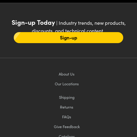
Sign-up Today
| Industry trends, new products,
discounts, and technical content
Sign-up
About Us
Our Locations
Shipping
Returns
FAQs
Give Feedback
Catalogs