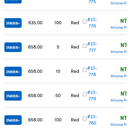
775
Volume Pric
#23-
NT$
635.00
100
Red
詳細規格
776
Volume Pric
#23-
NT$
658.00
5
Red
詳細規格
777
Volume Pric
#23-
NT$
658.00
10
Red
詳細規格
778
Volume Pric
#23-
NT$
658.00
50
Red
詳細規格
779
Volume Pric
#23-
NT$
658.00
100
Red
詳細規格
780
Volume Pric