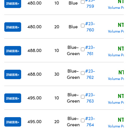
NT$
480.00
10
Blue
詳細規格
759
Volume Pric
#23-
NT$
480.00
20
Blue
詳細規格
760
Volume Pric
Blue-
#23-
NT$
488.00
10
詳細規格
Green
761
Volume Pric
Blue-
#23-
NT$
488.00
30
詳細規格
Green
762
Volume Pric
Blue-
#23-
NT$
495.00
10
詳細規格
Green
763
Volume Pric
Blue-
#23-
NT$
495.00
20
詳細規格
Green
764
Volume Pric