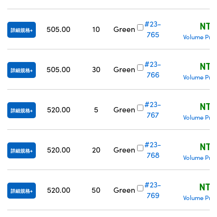
#23-
NT$
505.00
10
Green
詳細規格
765
Volume Pric
#23-
NT$
505.00
30
Green
詳細規格
766
Volume Pric
#23-
NT$
520.00
5
Green
詳細規格
767
Volume Pric
#23-
NT$
520.00
20
Green
詳細規格
768
Volume Pric
#23-
NT$
520.00
50
Green
詳細規格
769
Volume Pric