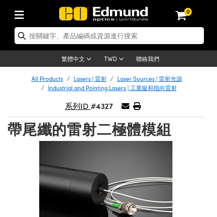
0
tics | 光學產品
ser Optics | 雷射光學
tomechanics | 光機組件
croscopy | 顯微鏡
sers | 雷射
aging Lenses | 成像鏡頭
meras | 相機
ts and Illumination | 照明
t Targets | 測試板
ting and Detection | 測試與監測
b and Production | 實驗室和生產
按應用選購
op By Brand
w Products | 新品專區
earance | 清倉品
ertified Products | 重新認證產
enses | 透鏡
rrors | 雷射反射鏡
tem | 鏡筒系統
tics® Objectives
urces | 雷射光源
al Length Lenses | 定焦鏡頭
ras
Vision Lighting | 機器視覺光源
n Test Targets | 解析度測試板
ng
C®
s
Laser Optics
聯絡我們
繁體中文
TWD
Metrology | 光學度量
leaning | 清潔用品
ied Optics | 重新認證光學產品
irrors | 反射鏡
nses | 雷射透鏡
Cage System | 光學籠式系統
Objectives | Mitutoyo 物鏡
surement and Electronics | 雷射
ic Lenses | 遠心鏡頭
thernet Cameras | Gigabit乙太網相
py Lighting |顯微鏡照明
n Test Targets | 畸變測試版
ing
on
 Optics
e Optics | 清倉光學產品
All Products
Lasers | 雷射
Laser Sources | 雷射光源
子產品
Vision Solutions | 機器視覺方案
t Handling Tools | 零件夾持用品
ied Optomechanics | 重新認證光機
Industrial and Pointing Lasers | 工業級和指向雷射
and Diffusers | 窗鏡或擴散片
ndow | 雷射光窗鏡
 Optical Mounts | 台式光學安裝座
bjectives | Olympus 物鏡
s (S-Mount Lenses) | M12 鏡頭 (S
opy Lighting | 寬譜光源
lysis & Stage Micrometers | 圖像
ameras
®
mechanics
e Optomechanics | 清倉光機組件
#4327
系列ID
tics | 雷射光學
ras | FLIR 相機
臺測試板
surement and Electronics | 雷射
Tools | 通用工具
ilters | 光學濾光片
ters | 雷射濾光片
 System | 臺式系統
ctives | Nikon 物鏡
urces | 雷射光源
copy | 光譜儀
scopy
子產品
ied Lasers | 重新認證雷射
帶尾纖的雷射二極體模組
plifiers
iable Magnification Lenses
alsa Cameras | Teledyne Dalsa
ray Level Test Targets | 色卡測試板
dhesives | 光學膠
tion Optics | 偏振光學元件
 Optics | 超快光學
ables and Breadboards | 光學平臺
ctives | ZEISS 物鏡
ht Sources | 其他光源
onal Imaging
ng Lenses
e Microscopy | 清倉顯微鏡
 | 探測器
ied Microscopy | 重新認證顯微鏡
ety | 雷射防護
pe Objectives | 顯微鏡物鏡
ets | USAF 測試版
ackened Products | Acktar 黑色吸
ters | 分光鏡
擴束器
 Upright Microscopes
ion Accessories | 光源配件
 Imaging
ras
e Imaging Lenses | 清倉成像鏡頭
Lumenera Microscopy Cameras
s | 放大器
ied Imaging Lenses | 重新認證成像鏡
d Stages | 電動平臺
echanics | 雷射用光機模組
ses
ings
稜鏡
tical Assemblies | 雷射光學元件組
orrected Objectives
nation
cal Imaging
nation
e Cameras | 清倉相機
ion Cameras | Allied Vision 相機
ers | 光度計
Material | 暗室器材
tages and Slides | 平臺和滑塊
essories | 雷射配件
d Lenses for Harsh Environments
| 刻劃板
ied Cameras | 重新認證相機
on Gratings | 繞射光柵
njugate Objectives | 有限共軛物鏡
on Microscopy
g and Detection
 Illumination | 清倉照明
meras | Basler 相機
copy | 光譜儀
and Accessories | UV固化設備
am Shaping | 雷射光束整形
d Apertures | 光圈類
Production | 實驗室和生產線
oduction and Advanced
ed Illumination | 重新認證照明