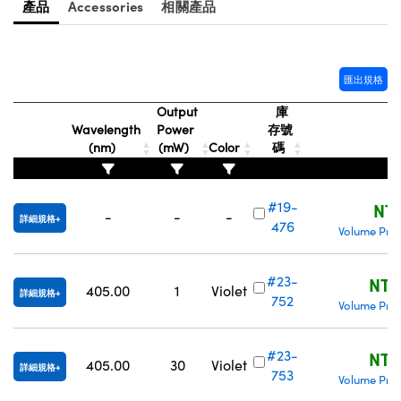
產品
Accessories
相關產品
® Optical Components
ed Interface Cameras | 高速接口相
 | 目鏡
ion Labs™
nses and Couplers | 中繼鏡或耦合鏡
ameras | 模擬相機
匯出規格
d Direct Microscopes | 袖珍顯微鏡
Output
庫
Cameras
顯微鏡
Wavelength
Power
存號
(nm)
(mW)
Color
碼
Systems | 成像系統
ics
s | 放大鏡
ras
#19-
scopy
NT$
-
-
-
詳細規格
476
Volume Pric
n Gratings™
#23-
NT$
AX
405.00
1
Violet
詳細規格
752
Volume Pric
tical Components | SCHOTT 光
#23-
NT$
405.00
30
Violet
詳細規格
753
Volume Pric