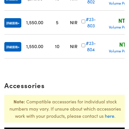
802
Volume Pric
#23-
NT$
1,550.00
5
NIR
詳細規格
803
Volume Pric
#23-
NT$
1,550.00
10
NIR
詳細規格
804
Volume Pric
Accessories
Note:
Compatible accessories for individual stock
numbers may vary. If unsure about which accessories
work with your products, please contact us
here
.