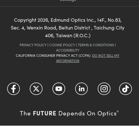
Copyright
2026
, Edmund Optics Inc., 14F., No.83,
Sec. 4, Wenxin Road, Beitun District , Taichung City
406, Taiwan (R.O.C.)
PRIVACY POLICY
|
COOKIE POLICY
|
TERMS & CONDITIONS
|
ACCESSIBILITY
CALIFORNIA CONSUMER PRIVACY ACT (CCPA):
DO NOT SELL MY
INFORMATION
FUTURE
The
Depends On Optics
®