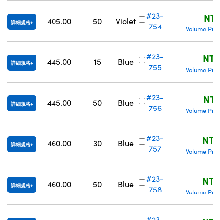
Innovations (UFI)
#23-
NT$
405.00
50
Violet
詳細規格
754
Volume Pric
#23-
NT$
445.00
15
Blue
詳細規格
755
Volume Pric
#23-
NT$
445.00
50
Blue
詳細規格
756
Volume Pric
#23-
NT$
460.00
30
Blue
詳細規格
757
Volume Pric
#23-
NT$
460.00
50
Blue
詳細規格
758
Volume Pric
#23-