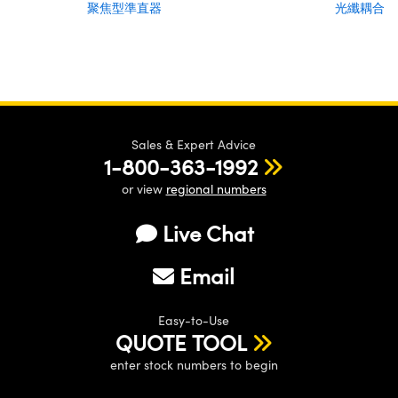
聚焦型準直器
光纖耦合雷
Sales & Expert Advice
1-800-363-1992
or view
regional numbers
Live Chat
Email
Easy-to-Use
QUOTE TOOL
enter stock numbers to begin