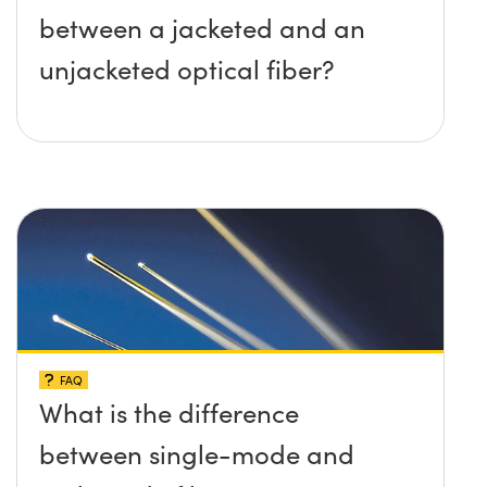
between a jacketed and an
unjacketed optical fiber?
FAQ
What is the difference
between single-mode and