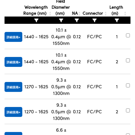
Field
Innovations (UFI)
Wavelength
Diameter
Length
Range (nm)
(nm)
NA
Connector
(m)
10.1 ±
#
1440 - 1625
0.4µm @
0.12
FC/PC
1
詳細規格
9
1550nm
10.1 ±
#
1440 - 1625
0.4µm @
0.12
FC/PC
2
詳細規格
9
1550nm
9.3 ±
#
1270 - 1625
0.5µm @
0.12
FC/PC
1
詳細規格
9
1300nm
9.3 ±
#
1270 - 1625
0.5µm @
0.12
FC/PC
2
詳細規格
9
1300nm
6.6 ±
#