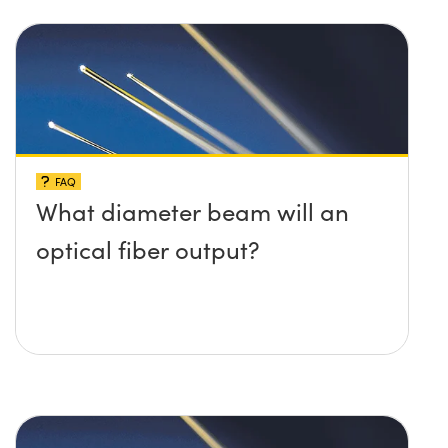
FAQ
What diameter beam will an
optical fiber output?