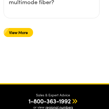
multimode fiber?
View More
Sales & Expert Advice
1-800-363-1992
or view
regional numbers