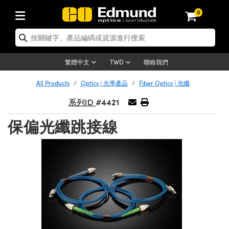
0
tics | 光學產品
ser Optics | 雷射光學
tomechanics | 光機組件
croscopy | 顯微鏡
sers | 雷射
aging Lenses | 成像鏡頭
meras | 相機
ts and Illumination | 照明
t Targets | 測試板
ting and Detection | 測試與監測
b and Production | 實驗室和生產
按應用選購
op By Brand
w Products | 新品專區
earance | 清倉品
ertified Products | 重新認證產
enses | 透鏡
rrors | 雷射反射鏡
tem | 鏡筒系統
tics® Objectives
urces | 雷射光源
al Length Lenses | 定焦鏡頭
ras
Vision Lighting | 機器視覺光源
n Test Targets | 解析度測試板
ng
C®
s
Laser Optics
聯絡我們
繁體中文
TWD
Metrology | 光學度量
leaning | 清潔用品
ied Optics | 重新認證光學產品
irrors | 反射鏡
nses | 雷射透鏡
Cage System | 光學籠式系統
Objectives | Mitutoyo 物鏡
surement and Electronics | 雷射
ic Lenses | 遠心鏡頭
thernet Cameras | Gigabit乙太網相
py Lighting |顯微鏡照明
n Test Targets | 畸變測試版
ing
on
 Optics
e Optics | 清倉光學產品
All Products
Optics | 光學產品
Fiber Optics | 光纖
子產品
Vision Solutions | 機器視覺方案
t Handling Tools | 零件夾持用品
ied Optomechanics | 重新認證光機
#4421
and Diffusers | 窗鏡或擴散片
ndow | 雷射光窗鏡
 Optical Mounts | 台式光學安裝座
bjectives | Olympus 物鏡
s (S-Mount Lenses) | M12 鏡頭 (S
opy Lighting | 寬譜光源
lysis & Stage Micrometers | 圖像
ameras
®
mechanics
e Optomechanics | 清倉光機組件
系列ID
tics | 雷射光學
ras | FLIR 相機
臺測試板
surement and Electronics | 雷射
Tools | 通用工具
保偏光纖跳接線
ilters | 光學濾光片
ters | 雷射濾光片
 System | 臺式系統
ctives | Nikon 物鏡
urces | 雷射光源
copy | 光譜儀
scopy
子產品
ied Lasers | 重新認證雷射
plifiers
iable Magnification Lenses
alsa Cameras | Teledyne Dalsa
ray Level Test Targets | 色卡測試板
dhesives | 光學膠
tion Optics | 偏振光學元件
 Optics | 超快光學
ables and Breadboards | 光學平臺
ctives | ZEISS 物鏡
ht Sources | 其他光源
onal Imaging
ng Lenses
e Microscopy | 清倉顯微鏡
 | 探測器
ied Microscopy | 重新認證顯微鏡
ety | 雷射防護
pe Objectives | 顯微鏡物鏡
ets | USAF 測試版
ackened Products | Acktar 黑色吸
ters | 分光鏡
擴束器
 Upright Microscopes
ion Accessories | 光源配件
 Imaging
ras
e Imaging Lenses | 清倉成像鏡頭
Lumenera Microscopy Cameras
s | 放大器
ied Imaging Lenses | 重新認證成像鏡
d Stages | 電動平臺
echanics | 雷射用光機模組
ses
ings
稜鏡
tical Assemblies | 雷射光學元件組
orrected Objectives
nation
cal Imaging
nation
e Cameras | 清倉相機
ion Cameras | Allied Vision 相機
ers | 光度計
Material | 暗室器材
tages and Slides | 平臺和滑塊
essories | 雷射配件
d Lenses for Harsh Environments
| 刻劃板
ied Cameras | 重新認證相機
on Gratings | 繞射光柵
njugate Objectives | 有限共軛物鏡
on Microscopy
g and Detection
 Illumination | 清倉照明
meras | Basler 相機
copy | 光譜儀
and Accessories | UV固化設備
am Shaping | 雷射光束整形
d Apertures | 光圈類
Production | 實驗室和生產線
oduction and Advanced
ed Illumination | 重新認證照明