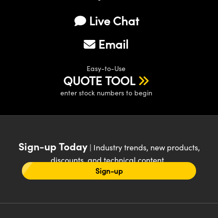
Live Chat
Email
Easy-to-Use
QUOTE TOOL
enter stock numbers to begin
Sign-up Today
| Industry trends, new products,
discounts, and technical content
Sign-up