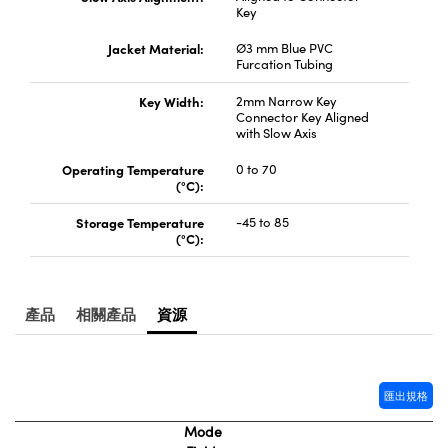
® Optical Components
Key
ed Interface Cameras | 高速接口相
 | 目鏡
Jacket Material:
Ø3 mm Blue PVC
ion Labs™
Furcation Tubing
nses and Couplers | 中繼鏡或耦合鏡
ameras | 模擬相機
Key Width:
2mm Narrow Key
Connector Key Aligned
d Direct Microscopes | 袖珍顯微鏡
Cameras
with Slow Axis
顯微鏡
Operating Temperature
0 to 70
Systems | 成像系統
ics
(°C):
s | 放大鏡
ras
Storage Temperature
-45 to 85
scopy
(°C):
n Gratings™
產品
相關產品
資源
AX
tical Components | SCHOTT 光
匯出規格
Mode