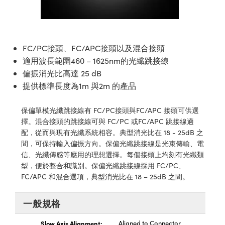
ssemblies | 光學組装
e Objectives | 反射物鏡
echnologies
llumination
nd Production
Test Targets
aphy | 影視製作和高級攝影
ng Cameras | IDS 相機
ig and Roughness Standards | 表
 儲存
msplitters | 雷射分光鏡
s
和粗糙度標準
 Test Targets
tical Components | SCHOTT 光
 Objectives
MR
Testing and Detection
Lens Accessories | 成像鏡頭配件
on Labs Cameras™ | Lucid Vision
 | 實驗室套件
croscopy | 雷射顯微鏡
mechanics
ent Tools | 量測工具
d Testing and Detection
FC/PC接頭、FC/APC接頭以及混合接頭
y Cameras
rial Processing
e Lab and Production | 清倉實驗室
ety | 雷射防護
適用波長範圍460 – 1625nm的光纖跳接線
 Optics | 紅外線光學產品
and Isolators | 晶體和隔離器
用品
Cameras | Pixelink 相機
ptical Components | 主動光學元件
ed Lab and Production | 重新認證實
偏振消光比高達 25 dB
py Lighting |顯微鏡照明
oherence Tomography
ner
 | 磁性裝置
產線用品
提供標準長度為1m 與2m 的產品
cs | 光纖
arization | 雷射偏光片
as
g and Detection
opy Systems| 體視顯微鏡系統
nd Production
tics | 雷射光學
isms | 雷射稜鏡
as
保偏單模光纖跳接線有 FC/PC接頭與FC/APC 接頭可供選
py Filters | 顯微鏡濾光片
擇。混合接頭的跳接線可與 FC/PC 或FC/APC 跳接線適
 Optics | 超快光學
 Optics
ameras
配，從而與現有光纖系統相容。典型消光比在 18 - 25dB 之
Zoom Lenses | 變焦鏡頭模組
ng Development Systems
間，可保持輸入偏振方向。保偏光纖跳接線是光束傳輸、電
eam Sputtering) Coated Optics |
as
信、光纖傳感等應用的理想選擇。每個接頭上均刻有光纖類
py Targets | 顯微鏡標靶
hoto-Optical Company
子束濺鍍）鍍膜光學元件
型，便於整合和識別。保偏光纖跳接線採用 FC/PC、
 Cameras
FC/APC 和混合選項，典型消光比在 18 – 25dB 之間。
and Stage Micrometers | 刻劃板或
e Optical Elements (DOE) | 繞射光
尺
cessories and Optomechanics |
一般規格
py Mechanics | 顯微鏡用結構件
s
Slow Axis Alignment:
Aligned to Connector