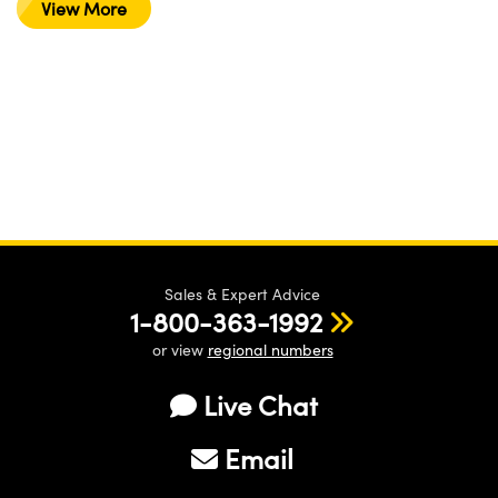
View More
Sales & Expert Advice
1-800-363-1992
or view
regional numbers
Live Chat
Email