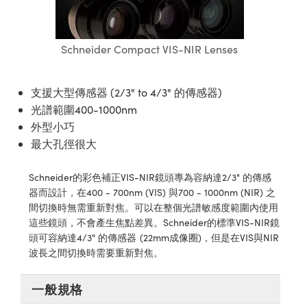
ssemblies | 光學組装
e Objectives | 反射物鏡
echnologies
llumination
nd Production
Test Targets
aphy | 影視製作和高級攝影
ng Cameras | IDS 相機
ig and Roughness Standards | 表
 儲存
msplitters | 雷射分光鏡
s
和粗糙度標準
 Test Targets
tical Components | SCHOTT 光
 Objectives
MR
Testing and Detection
Lens Accessories | 成像鏡頭配件
on Labs Cameras™ | Lucid Vision
 | 實驗室套件
Schneider Compact VIS-NIR Lenses
croscopy | 雷射顯微鏡
mechanics
ent Tools | 量測工具
d Testing and Detection
y Cameras
rial Processing
e Lab and Production | 清倉實驗室
ety | 雷射防護
 Optics | 紅外線光學產品
and Isolators | 晶體和隔離器
用品
Cameras | Pixelink 相機
ptical Components | 主動光學元件
ed Lab and Production | 重新認證實
支援大型傳感器 (2/3" to 4/3" 的傳感器)
py Lighting |顯微鏡照明
oherence Tomography
ner
 | 磁性裝置
產線用品
光譜範圍400-1000nm
cs | 光纖
arization | 雷射偏光片
as
g and Detection
外型小巧
opy Systems| 體視顯微鏡系統
nd Production
最大孔徑很大
tics | 雷射光學
isms | 雷射稜鏡
as
py Filters | 顯微鏡濾光片
 Optics | 超快光學
 Optics
Schneider的彩色補正VIS-NIR鏡頭專為容納達2/3" 的傳感
ameras
Zoom Lenses | 變焦鏡頭模組
ng Development Systems
器而設計，在400 - 700nm (VIS) 與700 - 1000nm (NIR) 之
eam Sputtering) Coated Optics |
間切換時無需重新對焦。可以在整個光譜敏感度範圍內使用
as
py Targets | 顯微鏡標靶
hoto-Optical Company
這些鏡頭，不會產生焦點差異。Schneider的標準VIS-NIR鏡
子束濺鍍）鍍膜光學元件
頭可容納達4/3" 的傳感器 (22mm成像圈)，但是在VIS與NIR
 Cameras
and Stage Micrometers | 刻劃板或
波長之間切換時需要重新對焦。
e Optical Elements (DOE) | 繞射光
尺
cessories and Optomechanics |
一般規格
py Mechanics | 顯微鏡用結構件
s