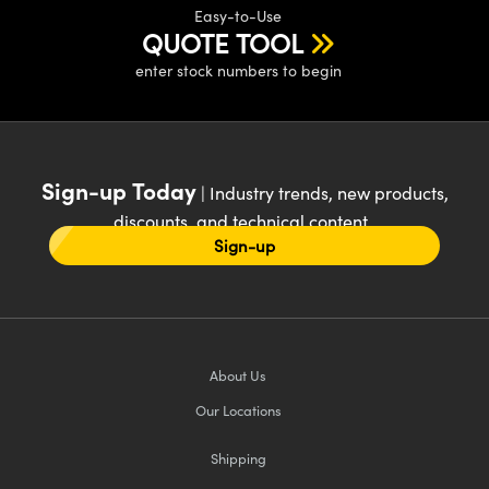
Easy-to-Use
QUOTE TOOL
enter stock numbers to begin
Sign-up Today
| Industry trends, new products,
discounts, and technical content
Sign-up
About Us
Our Locations
Shipping