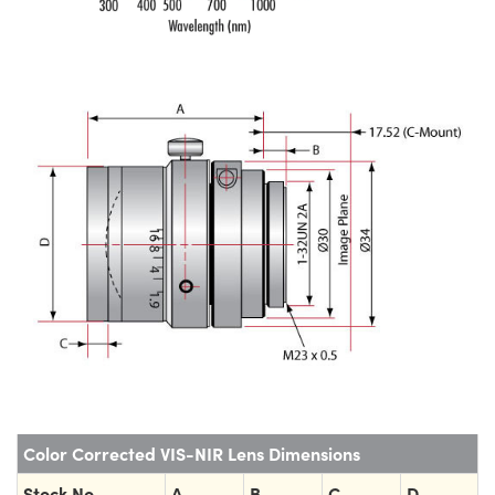
Color Corrected VIS-NIR Lens Dimensions
Stock No.
A
B
C
D