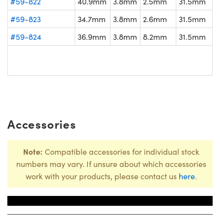
#59-822
40.9mm
3.8mm
2.5mm
31.5mm
#59-823
34.7mm
3.8mm
2.6mm
31.5mm
#59-824
36.9mm
3.8mm
8.2mm
31.5mm
Accessories
Note:
Compatible accessories for individual stock
numbers may vary. If unsure about which accessories
work with your products, please contact us
here
.
Title
庫