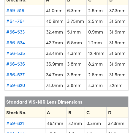
#59-819
41.0mm
6.3mm
2.8mm
37.3mm
#64-764
40.9mm
3.75mm
2.5mm
31.5mm
#56-533
32.4mm
5.1mm
0.9mm
31.5mm
#56-534
42.7mm
5.8mm
1.2mm
31.5mm
#56-535
33.4mm
4.3mm
12.4mm
31.5mm
#56-536
36.9mm
3.8mm
8.2mm
31.5mm
#56-537
34.7mm
3.8mm
2.6mm
31.5mm
#59-820
74.0mm
3.8mm
4.3mm
42mm
Standard VIS-NIR Lens Dimensions
Stock No.
A
B
C
D
#59-821
46.1mm
4.1mm
0.3mm
37.3mm