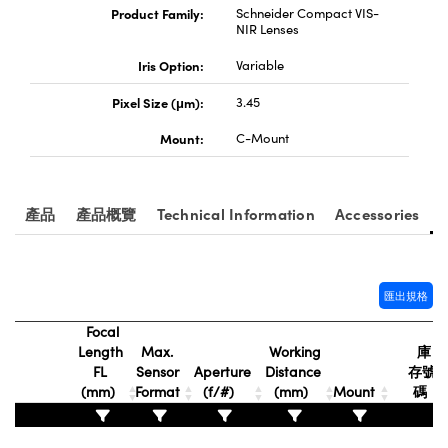
® Optical Components
Product Family:
Schneider Compact VIS-
ed Interface Cameras | 高速接口相
NIR Lenses
 | 目鏡
ion Labs™
Iris Option:
Variable
nses and Couplers | 中繼鏡或耦合鏡
ameras | 模擬相機
Pixel Size (μm):
3.45
d Direct Microscopes | 袖珍顯微鏡
Cameras
Mount:
C-Mount
顯微鏡
Systems | 成像系統
ics
s | 放大鏡
產品
產品概覽
Technical Information
Accessories
ras
scopy
n Gratings™
匯出規格
AX
Focal
Length
Max.
Working
庫
tical Components | SCHOTT 光
FL
Sensor
Aperture
Distance
存號
(mm)
Format
(f/#)
(mm)
Mount
碼