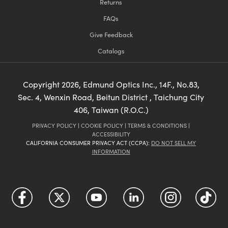
Returns
FAQs
Give Feedback
Catalogs
Copyright
2026
, Edmund Optics Inc., 14F., No.83,
Sec. 4, Wenxin Road, Beitun District , Taichung City
406, Taiwan (R.O.C.)
PRIVACY POLICY
|
COOKIE POLICY
|
TERMS & CONDITIONS
|
ACCESSIBILITY
CALIFORNIA CONSUMER PRIVACY ACT (CCPA):
DO NOT SELL MY
INFORMATION