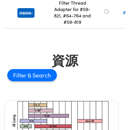
Filter Thread
Adapter for #59-
#5
詳細規格
821, #64-764 and
#59-819
資源
Filter