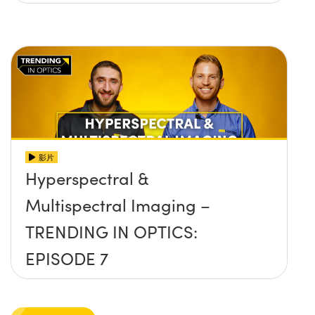
影片
Hyperspectral &
Multispectral Imaging –
TRENDING IN OPTICS:
EPISODE 7