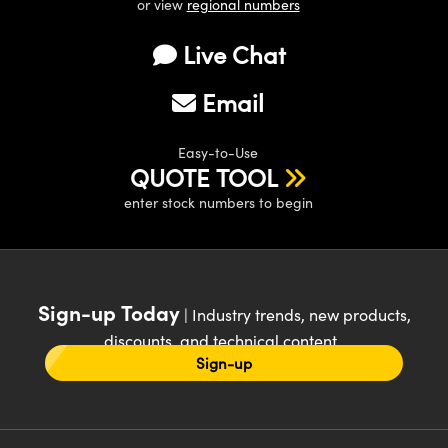
or view
regional numbers
Live Chat
Email
Easy-to-Use
QUOTE TOOL
enter stock numbers to begin
Sign-up Today
| Industry trends, new products,
discounts, and technical content
Sign-up