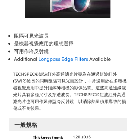
ssemblies | 光學組装
e Objectives | 反射物鏡
echnologies
llumination
nd Production
Test Targets
aphy | 影視製作和高級攝影
ng Cameras | IDS 相機
ig and Roughness Standards | 表
 儲存
msplitters | 雷射分光鏡
s
和粗糙度標準
 Test Targets
tical Components | SCHOTT 光
 Objectives
MR
Testing and Detection
Lens Accessories | 成像鏡頭配件
on Labs Cameras™ | Lucid Vision
 | 實驗室套件
croscopy | 雷射顯微鏡
mechanics
ent Tools | 量測工具
d Testing and Detection
y Cameras
rial Processing
e Lab and Production | 清倉實驗室
ety | 雷射防護
阻隔可見光波長
 Optics | 紅外線光學產品
and Isolators | 晶體和隔離器
用品
Cameras | Pixelink 相機
ptical Components | 主動光學元件
ed Lab and Production | 重新認證實
是機器視覺應用的理想選擇
py Lighting |顯微鏡照明
oherence Tomography
ner
 | 磁性裝置
產線用品
可用作冷反射鏡
cs | 光纖
arization | 雷射偏光片
as
g and Detection
Additional
Longpass Edge Filters
Available
opy Systems| 體視顯微鏡系統
nd Production
tics | 雷射光學
isms | 雷射稜鏡
as
py Filters | 顯微鏡濾光片
TECHSPEC®短波紅外高通濾光片專為在通過短波紅外
 Optics | 超快光學
 Optics
(SWIR)波長的同時阻隔可見光而設計，非常適用於在多種機
ameras
Zoom Lenses | 變焦鏡頭模組
ng Development Systems
器視覺應用中提升銦鎵砷相機的影像品質。這些高通邊緣濾
eam Sputtering) Coated Optics |
光片具有多種尺寸及穿透波長。TECHSPEC®短波紅外高通
as
py Targets | 顯微鏡標靶
hoto-Optical Company
子束濺鍍）鍍膜光學元件
濾光片也可用作延伸型冷反射鏡，以消除熱量積累導致的損
傷或不良後果。
 Cameras
and Stage Micrometers | 刻劃板或
e Optical Elements (DOE) | 繞射光
尺
cessories and Optomechanics |
一般規格
py Mechanics | 顯微鏡用結構件
s
Thickness (mm):
1.20 ±0.15