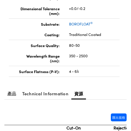
® Optical Components
ed Interface Cameras | 高速接口相
Dimensional Tolerance
+0.0/-0.2
 | 目鏡
(mm):
ion Labs™
nses and Couplers | 中繼鏡或耦合鏡
®
ameras | 模擬相機
Substrate:
BOROFLOAT
d Direct Microscopes | 袖珍顯微鏡
Coating:
Traditional Coated
Cameras
顯微鏡
Surface Quality:
80-50
Systems | 成像系統
ics
s | 放大鏡
Wavelength Range
350 - 2500
(nm):
ras
scopy
Surface Flatness (P-V):
4 - 6λ
n Gratings™
AX
產品
Technical Information
資源
tical Components | SCHOTT 光
匯出規格
Cut-On
Rejection