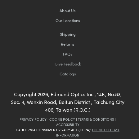
About Us
Our Locations
Shipping
Returns
FAQs
Give Feedback
Catalogs
Copyright
2026
, Edmund Optics Inc., 14F., No.83,
Sec. 4, Wenxin Road, Beitun District , Taichung City
406, Taiwan (R.O.C.)
PRIVACY POLICY
|
COOKIE POLICY
|
TERMS & CONDITIONS
|
ACCESSIBILITY
CALIFORNIA CONSUMER PRIVACY ACT (CCPA):
DO NOT SELL MY
INFORMATION