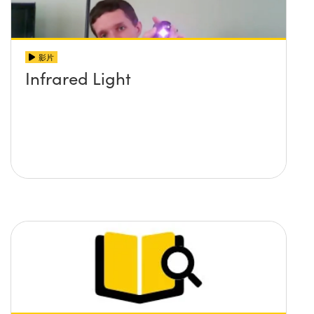
影片
Infrared Light