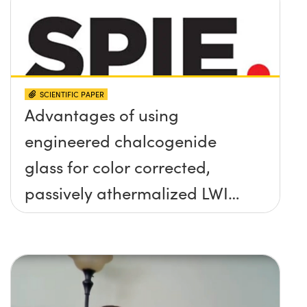
SCIENTIFIC PAPER
Advantages of using
engineered chalcogenide
glass for color corrected,
passively athermalized LWIR
imaging systems