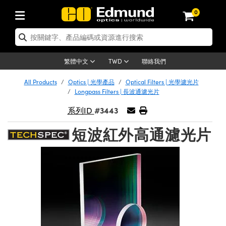
0
tics | 光學產品
ser Optics | 雷射光學
tomechanics | 光機組件
croscopy | 顯微鏡
sers | 雷射
aging Lenses | 成像鏡頭
meras | 相機
ts and Illumination | 照明
t Targets | 測試板
ting and Detection | 測試與監測
b and Production | 實驗室和生產
按應用選購
op By Brand
w Products | 新品專區
earance | 清倉品
ertified Products | 重新認證產
enses | 透鏡
rrors | 雷射反射鏡
tem | 鏡筒系統
tics® Objectives
urces | 雷射光源
al Length Lenses | 定焦鏡頭
ras
Vision Lighting | 機器視覺光源
n Test Targets | 解析度測試板
ng
C®
s
Laser Optics
聯絡我們
繁體中文
TWD
Metrology | 光學度量
leaning | 清潔用品
ied Optics | 重新認證光學產品
irrors | 反射鏡
nses | 雷射透鏡
Cage System | 光學籠式系統
Objectives | Mitutoyo 物鏡
surement and Electronics | 雷射
ic Lenses | 遠心鏡頭
thernet Cameras | Gigabit乙太網相
py Lighting |顯微鏡照明
n Test Targets | 畸變測試版
ing
on
 Optics
e Optics | 清倉光學產品
All Products
Optics | 光學產品
Optical Filters | 光學濾光片
子產品
Vision Solutions | 機器視覺方案
t Handling Tools | 零件夾持用品
ied Optomechanics | 重新認證光機
Longpass Filters | 長波通濾光片
and Diffusers | 窗鏡或擴散片
ndow | 雷射光窗鏡
 Optical Mounts | 台式光學安裝座
bjectives | Olympus 物鏡
s (S-Mount Lenses) | M12 鏡頭 (S
opy Lighting | 寬譜光源
lysis & Stage Micrometers | 圖像
ameras
®
mechanics
e Optomechanics | 清倉光機組件
#3443
系列ID
tics | 雷射光學
ras | FLIR 相機
臺測試板
surement and Electronics | 雷射
Tools | 通用工具
ilters | 光學濾光片
ters | 雷射濾光片
 System | 臺式系統
ctives | Nikon 物鏡
urces | 雷射光源
copy | 光譜儀
scopy
子產品
ied Lasers | 重新認證雷射
短波紅外高通濾光片
plifiers
iable Magnification Lenses
alsa Cameras | Teledyne Dalsa
ray Level Test Targets | 色卡測試板
dhesives | 光學膠
tion Optics | 偏振光學元件
 Optics | 超快光學
ables and Breadboards | 光學平臺
ctives | ZEISS 物鏡
ht Sources | 其他光源
onal Imaging
ng Lenses
e Microscopy | 清倉顯微鏡
 | 探測器
ied Microscopy | 重新認證顯微鏡
ety | 雷射防護
pe Objectives | 顯微鏡物鏡
ets | USAF 測試版
ackened Products | Acktar 黑色吸
ters | 分光鏡
擴束器
 Upright Microscopes
ion Accessories | 光源配件
 Imaging
ras
e Imaging Lenses | 清倉成像鏡頭
Lumenera Microscopy Cameras
s | 放大器
ied Imaging Lenses | 重新認證成像鏡
d Stages | 電動平臺
echanics | 雷射用光機模組
ses
ings
稜鏡
tical Assemblies | 雷射光學元件組
orrected Objectives
nation
cal Imaging
nation
e Cameras | 清倉相機
ion Cameras | Allied Vision 相機
ers | 光度計
Material | 暗室器材
tages and Slides | 平臺和滑塊
essories | 雷射配件
d Lenses for Harsh Environments
| 刻劃板
ied Cameras | 重新認證相機
on Gratings | 繞射光柵
njugate Objectives | 有限共軛物鏡
on Microscopy
g and Detection
 Illumination | 清倉照明
meras | Basler 相機
copy | 光譜儀
and Accessories | UV固化設備
am Shaping | 雷射光束整形
d Apertures | 光圈類
Production | 實驗室和生產線
oduction and Advanced
ed Illumination | 重新認證照明