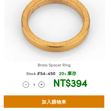
ssemblies | 光學組装
e Objectives | 反射物鏡
echnologies
llumination
nd Production
Test Targets
aphy | 影視製作和高級攝影
ng Cameras | IDS 相機
ig and Roughness Standards | 表
 儲存
msplitters | 雷射分光鏡
s
和粗糙度標準
 Test Targets
tical Components | SCHOTT 光
 Objectives
MR
Testing and Detection
Lens Accessories | 成像鏡頭配件
on Labs Cameras™ | Lucid Vision
 | 實驗室套件
croscopy | 雷射顯微鏡
mechanics
ent Tools | 量測工具
d Testing and Detection
y Cameras
rial Processing
e Lab and Production | 清倉實驗室
ety | 雷射防護
 Optics | 紅外線光學產品
and Isolators | 晶體和隔離器
用品
Cameras | Pixelink 相機
ptical Components | 主動光學元件
ed Lab and Production | 重新認證實
py Lighting |顯微鏡照明
oherence Tomography
ner
 | 磁性裝置
產線用品
cs | 光纖
arization | 雷射偏光片
as
g and Detection
opy Systems| 體視顯微鏡系統
nd Production
tics | 雷射光學
isms | 雷射稜鏡
as
py Filters | 顯微鏡濾光片
 Optics | 超快光學
 Optics
Brass Spacer Ring
ameras
Zoom Lenses | 變焦鏡頭模組
ng Development Systems
#54-450
20+ 庫存
Stock
eam Sputtering) Coated Optics |
as
NT$394
py Targets | 顯微鏡標靶
hoto-Optical Company
子束濺鍍）鍍膜光學元件
-
+
Quantity Selector
Use the plus and minus buttons to adjus
 Cameras
and Stage Micrometers | 刻劃板或
e Optical Elements (DOE) | 繞射光
尺
cessories and Optomechanics |
py Mechanics | 顯微鏡用結構件
s