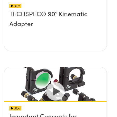
影片
TECHSPEC® 90° Kinematic
Adapter
影片
Important Concepts for