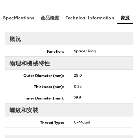
Innovations (UFI)
Specifications
產品概覽
Technical Information
資源
概況
Function:
Spacer Ring
物理和機械特性
Outer Diameter (mm):
29.0
Thickness (mm):
0.25
Inner Diameter (mm):
25.5
螺紋和安裝
Thread Type:
C-Mount