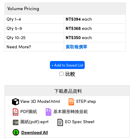
® Optical Components
ed Interface Cameras | 高速接口相
Volume Pricing
 | 目鏡
ion Labs™
NT$394
Qty 1-4
each
nses and Couplers | 中繼鏡或耦合鏡
ameras | 模擬相機
NT$368
Qty 5-9
each
d Direct Microscopes | 袖珍顯微鏡
NT$350
Qty 10-25
each
Cameras
顯微鏡
索取報價單
Need More?
Systems | 成像系統
ics
s | 放大鏡
+ Add to Saved List
ras
scopy
比較
n Gratings™
下載產品資料
AX
View 3D Model:html
STEP:step
tical Components | SCHOTT 光
PDF圖紙
基本圖形轉換規範
圖紙(pdf):eprt
EO Spec Sheet
Download All