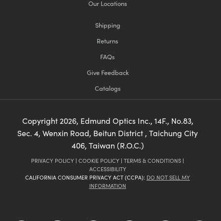
Our Locations
Shipping
Returns
FAQs
Give Feedback
Catalogs
Copyright
2026
, Edmund Optics Inc., 14F., No.83,
Sec. 4, Wenxin Road, Beitun District , Taichung City
406, Taiwan (R.O.C.)
PRIVACY POLICY
|
COOKIE POLICY
|
TERMS & CONDITIONS
|
ACCESSIBILITY
CALIFORNIA CONSUMER PRIVACY ACT (CCPA):
DO NOT SELL MY
INFORMATION