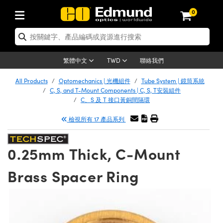
0
tics | 光學產品
ser Optics | 雷射光學
tomechanics | 光機組件
croscopy | 顯微鏡
sers | 雷射
aging Lenses | 成像鏡頭
meras | 相機
ts and Illumination | 照明
t Targets | 測試板
ting and Detection | 測試與監測
b and Production | 實驗室和生產
按應用選購
op By Brand
w Products | 新品專區
earance | 清倉品
ertified Products | 重新認證產
enses | 透鏡
rrors | 雷射反射鏡
tem | 鏡筒系統
tics® Objectives
urces | 雷射光源
al Length Lenses | 定焦鏡頭
ras
Vision Lighting | 機器視覺光源
n Test Targets | 解析度測試板
ng
C®
s
Laser Optics
聯絡我們
繁體中文
TWD
Metrology | 光學度量
leaning | 清潔用品
ied Optics | 重新認證光學產品
irrors | 反射鏡
nses | 雷射透鏡
Cage System | 光學籠式系統
Objectives | Mitutoyo 物鏡
surement and Electronics | 雷射
ic Lenses | 遠心鏡頭
thernet Cameras | Gigabit乙太網相
py Lighting |顯微鏡照明
n Test Targets | 畸變測試版
ing
on
 Optics
e Optics | 清倉光學產品
All Products
Optomechanics | 光機組件
Tube System | 鏡筒系統
子產品
Vision Solutions | 機器視覺方案
t Handling Tools | 零件夾持用品
ied Optomechanics | 重新認證光機
C, S, and T-Mount Components | C, S, T安裝組件
and Diffusers | 窗鏡或擴散片
ndow | 雷射光窗鏡
 Optical Mounts | 台式光學安裝座
bjectives | Olympus 物鏡
s (S-Mount Lenses) | M12 鏡頭 (S
opy Lighting | 寬譜光源
lysis & Stage Micrometers | 圖像
ameras
®
mechanics
e Optomechanics | 清倉光機組件
C、S 及 T 接口黃銅間隔環
tics | 雷射光學
ras | FLIR 相機
臺測試板
surement and Electronics | 雷射
Tools | 通用工具
檢視所有 17 產品系列
ilters | 光學濾光片
ters | 雷射濾光片
 System | 臺式系統
ctives | Nikon 物鏡
urces | 雷射光源
copy | 光譜儀
scopy
子產品
ied Lasers | 重新認證雷射
plifiers
iable Magnification Lenses
alsa Cameras | Teledyne Dalsa
ray Level Test Targets | 色卡測試板
dhesives | 光學膠
tion Optics | 偏振光學元件
 Optics | 超快光學
ables and Breadboards | 光學平臺
ctives | ZEISS 物鏡
ht Sources | 其他光源
onal Imaging
ng Lenses
e Microscopy | 清倉顯微鏡
 | 探測器
ied Microscopy | 重新認證顯微鏡
0.25mm Thick, C-Mount
ety | 雷射防護
pe Objectives | 顯微鏡物鏡
ets | USAF 測試版
ackened Products | Acktar 黑色吸
ters | 分光鏡
擴束器
 Upright Microscopes
ion Accessories | 光源配件
 Imaging
ras
e Imaging Lenses | 清倉成像鏡頭
Lumenera Microscopy Cameras
s | 放大器
ied Imaging Lenses | 重新認證成像鏡
Brass Spacer Ring
d Stages | 電動平臺
echanics | 雷射用光機模組
ses
ings
稜鏡
tical Assemblies | 雷射光學元件組
orrected Objectives
nation
cal Imaging
nation
e Cameras | 清倉相機
ion Cameras | Allied Vision 相機
ers | 光度計
Material | 暗室器材
tages and Slides | 平臺和滑塊
essories | 雷射配件
d Lenses for Harsh Environments
| 刻劃板
ied Cameras | 重新認證相機
on Gratings | 繞射光柵
njugate Objectives | 有限共軛物鏡
on Microscopy
g and Detection
 Illumination | 清倉照明
meras | Basler 相機
copy | 光譜儀
and Accessories | UV固化設備
am Shaping | 雷射光束整形
d Apertures | 光圈類
Production | 實驗室和生產線
oduction and Advanced
ed Illumination | 重新認證照明