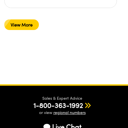
View More
Sales & Expert Advice
1-800-363-1992
or view
regional numbers
Live Chat