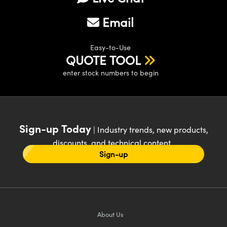
Email
Easy-to-Use
QUOTE TOOL
enter stock numbers to begin
Sign-up Today
| Industry trends, new products,
discounts, and technical content
Sign-up
About Us