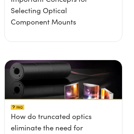
Selecting Optical
Component Mounts
FAQ
How do truncated optics
eliminate the need for