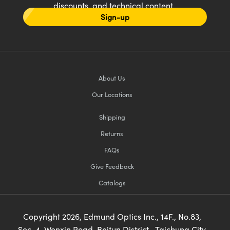
discounts, and technical content
Sign-up
About Us
Our Locations
Shipping
Returns
FAQs
Give Feedback
Catalogs
Copyright
2026
, Edmund Optics Inc., 14F., No.83,
Sec. 4, Wenxin Road, Beitun District , Taichung City