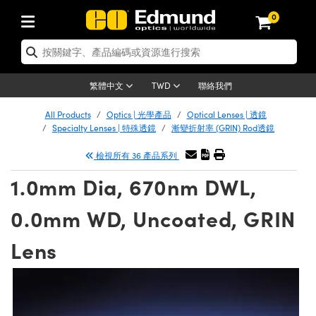
0
學產品
 | 雷射光學
cs | 光機組件
| 顯微鏡
ses | 成像鏡頭
相機
umination | 照明
 | 測試板
Detection | 測試與監測
duction | 實驗室和生產線
nd
s | 新品專區
 清倉品
Products | 重新認證產品
反射鏡
tives
源
enses | 定焦鏡頭
ting | 機器視覺光源
gets | 解析度測試板
 光學度量
清潔用品
 | 重新認證光學產品
聯絡我們
繁體中文
TWD
鏡
m | 光學籠式系統
 Mitutoyo 物鏡
and Electronics | 雷射量測和電子產品
 遠心鏡頭
meras | Gigabit乙太網相機
g |顯微鏡照明
ets | 畸變測試版
tions | 機器視覺方案
 Tools | 零件夾持用品
 清倉光學產品
chanics | 重新認證光機組件
All Products
Optics | 光學產品
Optical Lenses | 透鏡
Specialty Lenses | 特殊透鏡
漸變折射率 (GRIN) Rod透鏡
ers | 窗鏡或擴散片
光窗鏡
ounts | 台式光學安裝座
 Olympus 物鏡
Lenses) | M12 鏡頭 (S 接口鏡頭)
機
ng | 寬譜光源
tage Micrometers | 圖像分析和平臺測試板
and Electronics | 雷射量測和電子產品
具
hanics | 清倉光機組件
| 重新認證雷射
檢視所有 36 產品系列
濾光片
光片
臺式系統
kon 物鏡
fication Lenses
s | Teledyne Dalsa 相機
源
est Targets | 色卡測試板
光學膠
copy | 重新認證顯微鏡
1.0mm Dia, 670nm DWL,
 | 偏振光學元件
快光學
 Breadboards | 光學平臺和麵包板
ISS 物鏡
es | 顯微鏡物鏡
croscopy Cameras
 | 其他光源
 測試版
oducts | Acktar 黑色吸光材料
g
py | 清倉顯微鏡
g Lenses | 重新認證成像鏡頭
0.0mm WD, Uncoated, GRIN
電動平臺
croscopes
 雷射用光機模組
 Allied Vision 相機
ries | 光源配件
 暗室器材
Lenses | 清倉成像鏡頭
s | 重新認證相機
Lens
mblies | 雷射光學元件組装
lides | 平臺和滑塊
ctives
 雷射配件
 Harsh Environments
er 相機
ories | UV固化設備
| 清倉相機
tion | 重新認證照明
 | 繞射光柵
g | 雷射光束整形
| 光圈類
jectives | 有限共軛物鏡
n | 實驗室和生產線
and Advanced Photography | 影視製作和高級攝影
| IDS 相機
oughness Standards | 表面光潔度和粗糙度標準
py
tion
on | 清倉照明