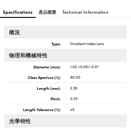
Specifications
產品概覽
Technical Information
概況
Type:
Gradient Index Lens
物理和機械特性
Diameter (mm):
1.00 +0.00/-0.01
Clear Aperture (%):
90.00
Length (mm):
2.26
Pitch:
0.25
Length Tolerance (%):
±5
光學特性