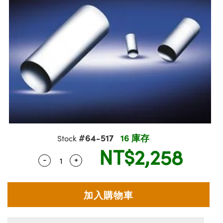
| 光學組装
 | 雷射分光鏡
s | 反射物鏡
ories | 成像鏡頭配件
eras™ | Lucid Vision 相機
| 量測工具
on
 Detection
ponents | SCHOTT 光學元件
 雷射顯微鏡
s
ixelink 相機
ponents | 主動光學元件
Detection
nd Production | 重新認證實驗室和生產線用品
紅外線光學產品
ors | 晶體和隔離器
tion
ing
 Production | 清倉實驗室和生產線用品
| 雷射偏光片
g |顯微鏡照明
on
mography
s| 體視顯微鏡系統
快光學
 | 顯微鏡濾光片
#64-517
16 庫存
Stock
tering) Coated Optics | IBS（離子束濺鍍）鍍膜光學元件
es | 變焦鏡頭模組
ent Systems
NT$2,258
-
+
Quantity Selector
Use the plus and minus buttons to adjust 
Elements (DOE) | 繞射光學元件
 | 顯微鏡標靶
and Optomechanics | 相機配件
l Company
 Micrometers | 刻劃板或鏡臺測微尺
e Cameras | 高速接口相機
ics | 顯微鏡用結構件
擬相機