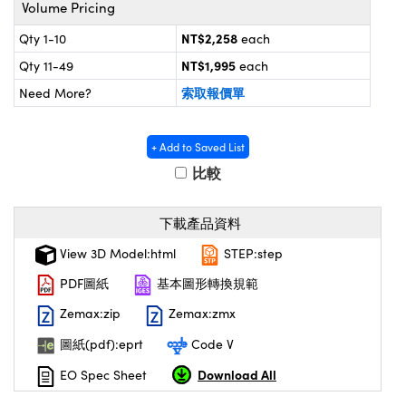
omponents
Volume Pricing
NT$2,258
Qty 1-10
each
ouplers | 中繼鏡或耦合鏡
成像系統
NT$1,995
Qty 11-49
each
 Microscopes | 袖珍顯微鏡或直讀式顯微鏡
索取報價單
Need More?
+ Add to Saved List
比較
下載產品資料
View 3D Model:html
STEP:step
PDF圖紙
基本圖形轉換規範
Zemax:zip
Zemax:zmx
ponents | SCHOTT 光學元件
圖紙(pdf):eprt
Code V
Download All
EO Spec Sheet
UFI)