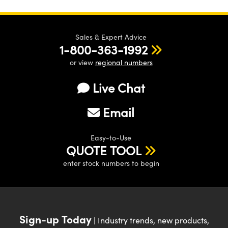
Sales & Expert Advice
1-800-363-1992
or view
regional numbers
Live Chat
Email
Easy-to-Use
QUOTE TOOL
enter stock numbers to begin
Sign-up Today
| Industry trends, new products,