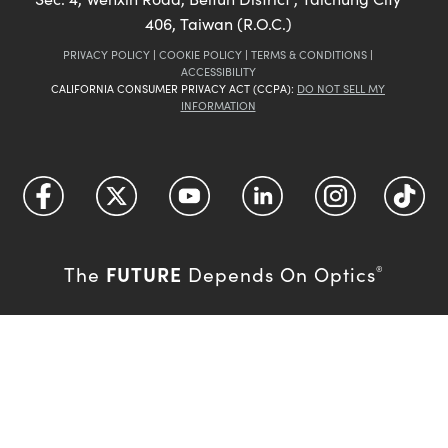
406, Taiwan (R.O.C.)
PRIVACY POLICY
|
COOKIE POLICY
|
TERMS & CONDITIONS
|
ACCESSIBILITY
CALIFORNIA CONSUMER PRIVACY ACT (CCPA):
DO NOT SELL MY
INFORMATION
FUTURE
The
Depends On Optics
®