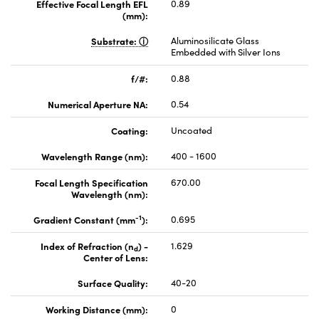
Effective Focal Length EFL
0.89
(mm):
Substrate:
Aluminosilicate Glass
Embedded with Silver Ions
f/#:
0.88
Numerical Aperture NA:
0.54
Coating:
Uncoated
Wavelength Range (nm):
400 - 1600
Focal Length Specification
670.00
Wavelength (nm):
-1
Gradient Constant (mm
):
0.695
Index of Refraction (n
) -
1.629
d
Center of Lens:
Surface Quality:
40-20
Working Distance (mm):
0