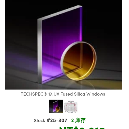
ssemblies | 光學組装
msplitters | 雷射分光鏡
 Objectives | 反射物鏡
echnologies
llumination
nd Production
Test Targets
aphy | 影視製作和高級攝影
ng Cameras | IDS 相機
ig and Roughness Standards | 表面
 儲存
s
糙度標準
 Test Targets
tical Components | SCHOTT 光學
croscopy | 雷射顯微鏡
 Objectives
R
Testing and Detection
ens Accessories | 成像鏡頭配件
on Labs Cameras™ | Lucid Vision
 | 實驗室套件
echanics
ent Tools | 量測工具
 Testing and Detection
and Isolators | 晶體和隔離器
y Cameras
rial Processing
 Lab and Production | 清倉實驗室
ety | 雷射防護
 Optics | 紅外線光學產品
品
Cameras | Pixelink 相機
tical Components | 主動光學元件
ed Lab and Production | 重新認證實
arization | 雷射偏光片
py Lighting |顯微鏡照明
oherence Tomography
ner
| 磁性裝置
線用品
cs | 光纖
s
g and Detection
sms | 雷射稜鏡
py Systems| 體視顯微鏡系統
nd Production
ics | 雷射光學
s
Optics
y Filters | 顯微鏡濾光片
 Optics | 超快光學
ameras
Zoom Lenses | 變焦鏡頭模組
ng Development Systems
eam Sputtering) Coated Optics |
as
py Targets | 顯微鏡標靶
hoto-Optical Company
TECHSPEC® 1λ UV Fused Silica Windows
子束濺鍍）鍍膜光學元件
 Cameras
and Stage Micrometers | 刻劃板或鏡
e Optical Elements (DOE) | 繞射光學
cessories and Optomechanics | 相
#25-307
2 庫存
Stock
py Mechanics | 顯微鏡用結構件
s