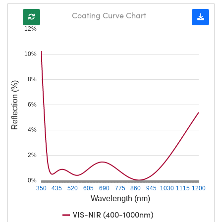
Coating Curve Chart
12%
10%
8%
Reflection (%)
6%
4%
2%
0%
350
435
520
605
690
775
860
945
1030
1115
1200
Wavelength (nm)
VIS-NIR (400-1000nm)