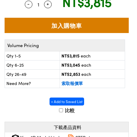
NT$3,815
® Optical Components
-
+
Quantity Selector
Use the plus and minus buttons to adjust
d Interface Cameras | 高速接口相
 | 目鏡
on Labs™
nses and Couplers | 中繼鏡或耦合鏡
ameras | 模擬相機
d Direct Microscopes | 袖珍顯微鏡
ameras
微鏡
Volume Pricing
Systems | 成像系統
NT$3,815
Qty 1-5
each
ics
s | 放大鏡
NT$3,045
Qty 6-25
each
ras
scopy
NT$2,853
Qty 26-49
each
n Gratings™
索取報價單
Need More?
AX
+ Add to Saved List
tical Components | SCHOTT 光學
比較
下載產品資料