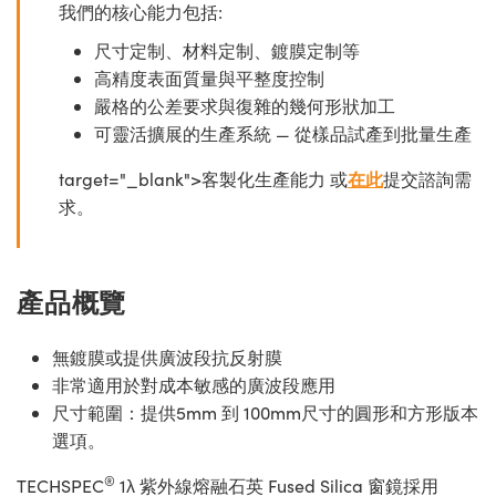
我們的核心能力包括:
尺寸定制、材料定制、鍍膜定制等
高精度表面質量與平整度控制
嚴格的公差要求與復雜的幾何形狀加工
可靈活擴展的生產系統 — 從樣品試產到批量生產
target="_blank">客製化生產能力 或
在此
提交諮詢需
求。
產品概覽
無鍍膜或提供廣波段抗反射膜
非常適用於對成本敏感的廣波段應用
尺寸範圍：提供5mm 到 100mm尺寸的圓形和方形版本
選項。
®
TECHSPEC
1λ 紫外線熔融石英 Fused Silica 窗鏡採用