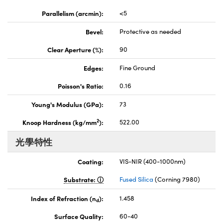
Parallelism (arcmin):
<5
Bevel:
Protective as needed
Clear Aperture (%):
90
Edges:
Fine Ground
Poisson's Ratio:
0.16
Young's Modulus (GPa):
73
2
Knoop Hardness (kg/mm
):
522.00
光學特性
Coating:
VIS-NIR (400-1000nm)
Substrate:
Fused Silica
(Corning 7980)
Index of Refraction (n
):
1.458
d
Surface Quality:
60-40