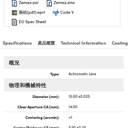
Zemax:zar
Zemax:zmx
nnovations (UFI)
圖紙(pdf):eprt
Code V
EO Spec Sheet
Specifications
產品概覽
Technical Information
Coating
概況
Type:
Achromatic Lens
物理和機械特性
Diameter (mm):
15.00 ±0.025
Clear Aperture CA (mm):
14.00
Centering (arcmin):
<1
Center Thickness CT (mm):
5.50 ±0.20