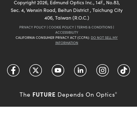
Copyright
2026
, Edmund Optics Inc., 14F., No.83,
Sec. 4, Wenxin Road, Beitun District , Taichung City
406, Taiwan (R.O.C.)
PRIVACY POLICY
|
COOKIE POLICY
|
TERMS & CONDITIONS
|
ACCESSIBILITY
CALIFORNIA CONSUMER PRIVACY ACT (CCPA):
DO NOT SELL MY
INFORMATION
FUTURE
The
Depends On Optics
®