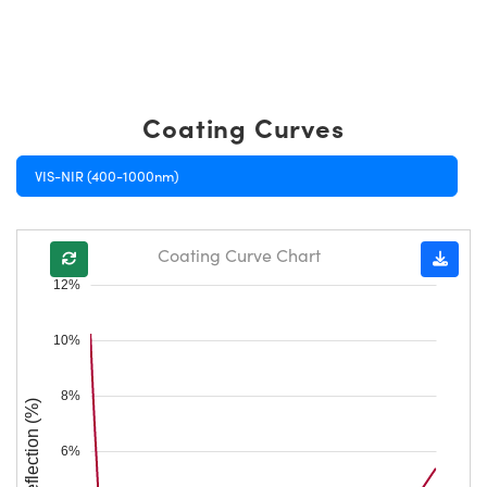
Coating Curves
VIS-NIR (400-1000nm)
Coating Curve Chart
12%
10%
8%
Reflection (%)
6%