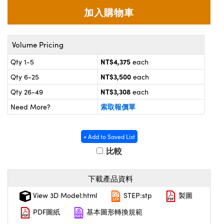
® Optical Components
d Interface Cameras | 高速接口相
 | 目鏡
on Labs™
nses and Couplers | 中繼鏡或耦合鏡
ameras | 模擬相機
Volume Pricing
d Direct Microscopes | 袖珍顯微鏡
NT$4,375
Qty 1-5
each
ameras
微鏡
NT$3,500
Qty 6-25
each
Systems | 成像系統
NT$3,308
ics
Qty 26-49
each
s | 放大鏡
索取報價單
Need More?
ras
scopy
n Gratings™
+ Add to Saved List
比較
AX
下載產品資料
tical Components | SCHOTT 光學
View 3D Model:html
STEP:stp
製圖
PDF圖紙
基本圖形轉換規範