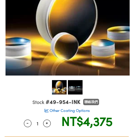
ssemblies | 光學組装
msplitters | 雷射分光鏡
e Objectives | 反射物鏡
echnologies
llumination
nd Production
Test Targets
aphy | 影視製作和高級攝影
ng Cameras | IDS 相機
ig and Roughness Standards | 表面
 儲存
s
糙度標準
 Test Targets
tical Components | SCHOTT 光學
croscopy | 雷射顯微鏡
 Objectives
R
Testing and Detection
ens Accessories | 成像鏡頭配件
on Labs Cameras™ | Lucid Vision
 | 實驗室套件
echanics
ent Tools | 量測工具
 Testing and Detection
and Isolators | 晶體和隔離器
y Cameras
rial Processing
 Lab and Production | 清倉實驗室
ety | 雷射防護
 Optics | 紅外線光學產品
品
Cameras | Pixelink 相機
ptical Components | 主動光學元件
ed Lab and Production | 重新認證實
arization | 雷射偏光片
py Lighting |顯微鏡照明
oherence Tomography
ner
| 磁性裝置
線用品
cs | 光纖
s
g and Detection
sms | 雷射稜鏡
py Systems| 體視顯微鏡系統
nd Production
ics | 雷射光學
s
Optics
y Filters | 顯微鏡濾光片
 Optics | 超快光學
ameras
Zoom Lenses | 變焦鏡頭模組
ng Development Systems
eam Sputtering) Coated Optics |
as
py Targets | 顯微鏡標靶
hoto-Optical Company
子束濺鍍）鍍膜光學元件
#49-954-INK
Stock
聯絡我們
 Cameras
Other Coating Options
and Stage Micrometers | 刻劃板或鏡
e Optical Elements (DOE) | 繞射光學
NT$4,375
cessories and Optomechanics | 相
-
+
Quantity Selector
Use the plus and minus buttons to adjust 
py Mechanics | 顯微鏡用結構件
s