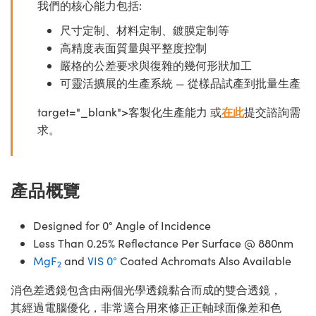
我們的核心能力包括:
尺寸定制、材料定制、鍍膜定制等
高精度表面質量與平整度控制
嚴格的公差要求與復雜的幾何形狀加工
可靈活擴展的生產系統 — 從樣品試產到批量生產
target="_blank">客製化生產能力 或
在此
提交諮詢需
求。
產品概覽
Designed for 0° Angle of Incidence
Less Than 0.25% Reflectance Per Surface @ 880nm
MgF
and
VIS 0°
Coated Achromats Also Available
2
消色差透鏡包含由兩個光學透鏡黏合而成的雙合透鏡，
其經過電腦優化，非常適合用來修正正軸球面像差和色