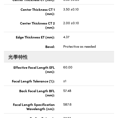
Center Thickness CT 1
3.50 ±0.10
(mm):
Center Thickness CT 2
2.00 ±0.10
(mm):
Edge Thickness ET (mm):
4.37
Bevel:
Protective as needed
光學特性
Effective Focal Length EFL
60.00
(mm):
Focal Length Tolerance (%):
±1
Back Focal Length BFL
57.48
(mm):
Focal Length Specification
587.6
Wavelength (nm):