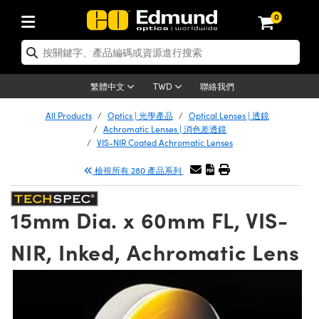
0
tics | 光學產品
er Optics | 雷射光學
tomechanics | 光機組件
croscopy | 顯微鏡
ers | 雷射
ging Lenses | 成像鏡頭
meras | 相機
ts and Illumination | 照明
t Targets | 測試板
ting and Detection | 測試與監測
 and Production | 實驗室和生產
按應用選購
p By Brand
w Products | 新品專區
earance | 清倉品
ertified Products | 重新認證產品
nses | 透鏡
rrors | 雷射反射鏡
tem | 鏡筒系統
tics® Objectives
rces | 雷射光源
al Length Lenses | 定焦鏡頭
as
ision Lighting | 機器視覺光源
n Test Targets | 解析度測試板
g
®
s
Laser Optics
聯絡我們
繁體中文
TWD
etrology | 光學度量
leaning | 清潔用品
ied Optics | 重新認證光學產品
irrors | 反射鏡
ses | 雷射透鏡
Cage System | 光學籠式系統
bjectives | Mitutoyo 物鏡
surement and Electronics | 雷射量
ic Lenses | 遠心鏡頭
thernet Cameras | Gigabit乙太網相
py Lighting |顯微鏡照明
n Test Targets | 畸變測試版
ing
n
Optics
e Optics | 清倉光學產品
All Products
Optics | 光學產品
Optical Lenses | 透鏡
品
ision Solutions | 機器視覺方案
t Handling Tools | 零件夾持用品
ied Optomechanics | 重新認證光機組
Achromatic Lenses | 消色差透鏡
and Diffusers | 窗鏡或擴散片
ndow | 雷射光窗鏡
 Optical Mounts | 台式光學安裝座
bjectives | Olympus 物鏡
 (S-Mount Lenses) | M12 鏡頭 (S 接
opy Lighting | 寬譜光源
lysis & Stage Micrometers | 圖像分
ameras
echanics
e Optomechanics | 清倉光機組件
VIS-NIR Coated Achromatic Lenses
ics | 雷射光學
as | FLIR 相機
試板
surement and Electronics | 雷射量
ools | 通用工具
檢視所有 280 產品系列
ilters | 光學濾光片
ters | 雷射濾光片
 System | 臺式系統
ctives | Nikon 物鏡
rces | 雷射光源
opy | 光譜儀
scopy
品
ed Lasers | 重新認證雷射
lifiers
iable Magnification Lenses
alsa Cameras | Teledyne Dalsa 相
ray Level Test Targets | 色卡測試板
dhesives | 光學膠
ion Optics | 偏振光學元件
 Optics | 超快光學
ables and Breadboards | 光學平臺和
ctives | ZEISS 物鏡
ht Sources | 其他光源
onal Imaging
ng Lenses
e Microscopy | 清倉顯微鏡
 | 探測器
ied Microscopy | 重新認證顯微鏡
15mm Dia. x 60mm FL, VIS-
ety | 雷射防護
e Objectives | 顯微鏡物鏡
ets | USAF 測試版
ackened Products | Acktar 黑色吸光
ters | 分光鏡
束器
 Upright Microscopes
ion Accessories | 光源配件
Imaging
ras
e Imaging Lenses | 清倉成像鏡頭
Lumenera Microscopy Cameras
s | 放大器
ed Imaging Lenses | 重新認證成像鏡
NIR, Inked, Achromatic Lens
 Stages | 電動平臺
chanics | 雷射用光機模組
ses
ings
稜鏡
tical Assemblies | 雷射光學元件組装
rrected Objectives
nation
al Imaging
nation
e Cameras | 清倉相機
on Cameras | Allied Vision 相機
ers | 光度計
Material | 暗室器材
ages and Slides | 平臺和滑塊
essories | 雷射配件
 Lenses for Harsh Environments
| 刻劃板
ied Cameras | 重新認證相機
on Gratings | 繞射光柵
am Shaping | 雷射光束整形
njugate Objectives | 有限共軛物鏡
on Microscopy
g and Detection
 Illumination | 清倉照明
eras | Basler 相機
opy | 光譜儀
and Accessories | UV固化設備
 Apertures | 光圈類
Production | 實驗室和生產線
oduction and Advanced
ed Illumination | 重新認證照明