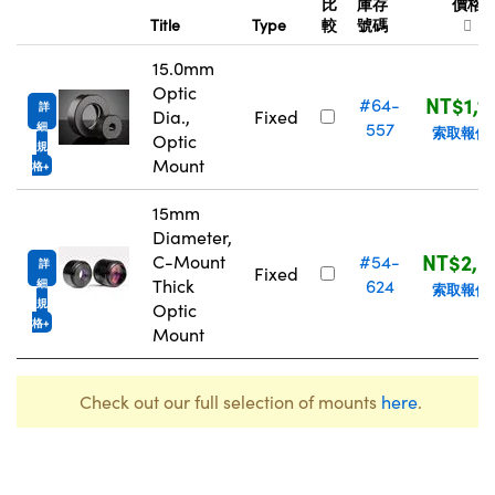
比
庫存
價格
Title
Type
較
號碼
15.0mm
Optic
NT$1,1
#64-
詳
Dia.,
Fixed
557
細
索取報價
Optic
規
Mount
格
15mm
Diameter,
NT$2,0
C-Mount
#54-
詳
Fixed
Thick
624
細
索取報價
規
Optic
格
Mount
Check out our full selection of mounts
here
.