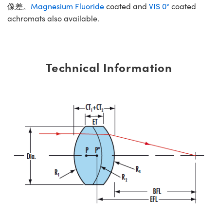
像差。
Magnesium Fluoride
coated and
VIS 0°
coated
achromats also available.
Technical Information