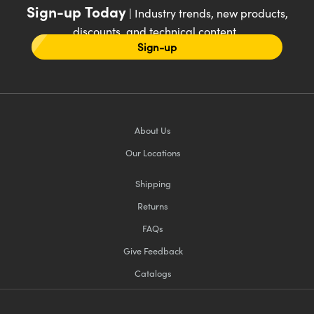
Sign-up Today
| Industry trends, new products,
discounts, and technical content
Sign-up
About Us
Our Locations
Shipping
Returns
FAQs
Give Feedback
Catalogs