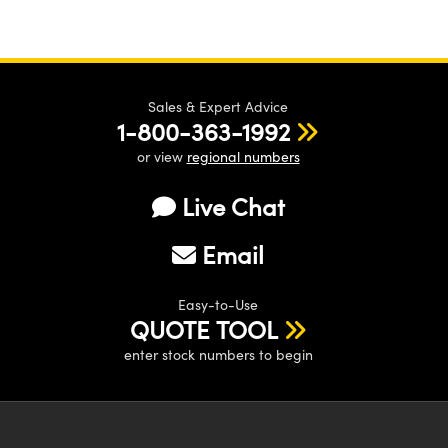
Sales & Expert Advice
1-800-363-1992
or view
regional numbers
Live Chat
Email
Easy-to-Use
QUOTE TOOL
enter stock numbers to begin