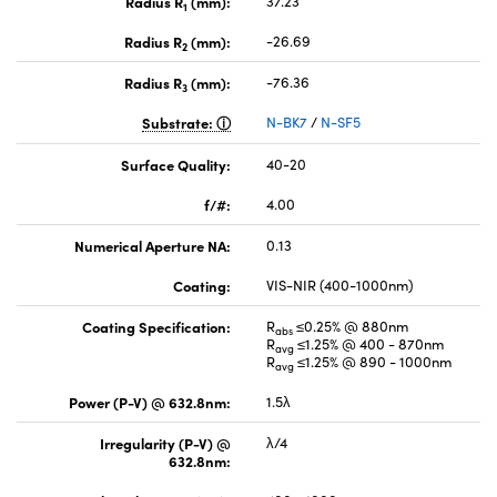
Radius R
(mm):
37.23
1
Radius R
(mm):
-26.69
2
Radius R
(mm):
-76.36
3
Substrate:
N-BK7
/
N-SF5
Surface Quality:
40-20
f/#:
4.00
Numerical Aperture NA:
0.13
Coating:
VIS-NIR (400-1000nm)
Coating Specification:
R
≤0.25% @ 880nm
abs
R
≤1.25% @ 400 - 870nm
avg
R
≤1.25% @ 890 - 1000nm
avg
Power (P-V) @ 632.8nm:
1.5λ
Irregularity (P-V) @
λ/4
632.8nm: