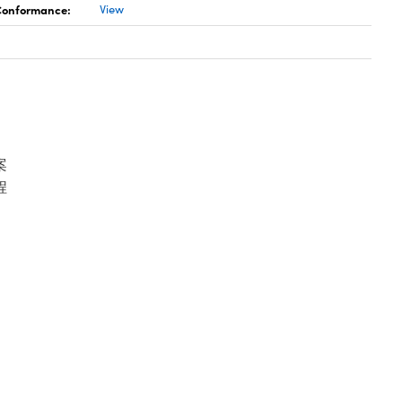
 Conformance:
View
案
程