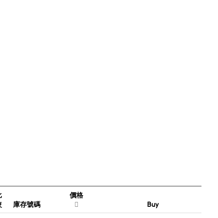
比
價格
較
庫存號碼
Buy