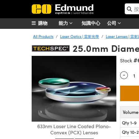
購物
能力
知識中心
公司
All Products
Laser Optics | 雷射光學
Laser Lenses | 雷
25.0mm Diamet
#
Stock
-
Quantity
Volume 
Qty 1-9
633nm Laser Line Coated Plano-
Qty 10-
Convex (PCX) Lenses