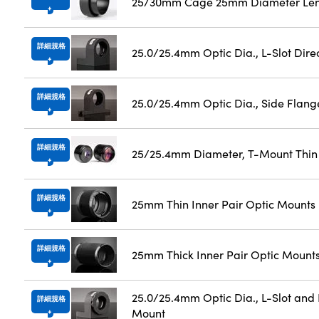
25/30mm Cage 25mm Diameter Len
詳細規格
25.0/25.4mm Optic Dia., L-Slot Dire
詳細規格
25.0/25.4mm Optic Dia., Side Flang
詳細規格
25/25.4mm Diameter, T-Mount Thin
詳細規格
25mm Thin Inner Pair Optic Mounts
詳細規格
25mm Thick Inner Pair Optic Mount
25.0/25.4mm Optic Dia., L-Slot and 
詳細規格
Mount