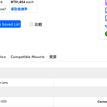
NT$1,654
49
each
索取報價單
ore?
o Saved List
比較
tion
Compatible Mounts
資源
x Lens
0.025
Center