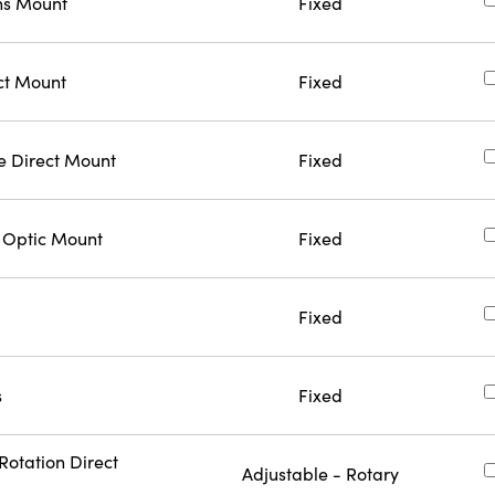
s Mount
Fixed
ct Mount
Fixed
e Direct Mount
Fixed
 Optic Mount
Fixed
Fixed
s
Fixed
Rotation Direct
Adjustable - Rotary