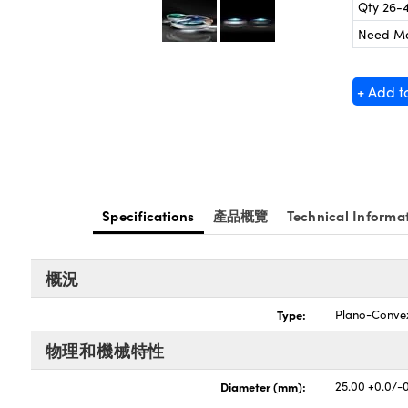
Qty 26-
Need M
+ Add t
Specifications
產品概覽
Technical Informa
概況
Type:
Plano-Conve
物理和機械特性
Diameter (mm):
25.00 +0.0/-