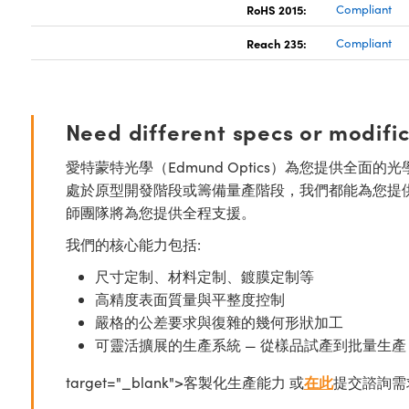
RoHS 2015:
Compliant
Reach 235:
Compliant
Need different specs or modifi
愛特蒙特光學（Edmund Optics）為您提供全
處於原型開發階段或籌備量產階段，我們都能為您提
師團隊將為您提供全程支援。
我們的核心能力包括:
尺寸定制、材料定制、鍍膜定制等
高精度表面質量與平整度控制
嚴格的公差要求與復雜的幾何形狀加工
可靈活擴展的生產系統 — 從樣品試產到批量生產
target="_blank">客製化生產能力 或
在此
提交諮詢需