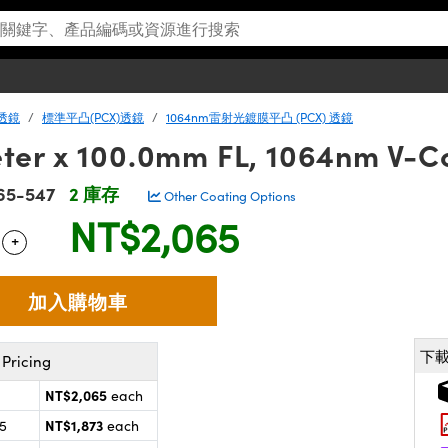
射透鏡
標準平凸(PCX)透鏡
1064nm雷射光鍍膜平凸 (PCX) 透鏡
er x 100.0mm FL, 1064nm V-Co
65-547
2 庫存
Other Coating Options
NT$2,065
+
 Selector
Use the plus and minus buttons to adjust the quantity.
下
Pricing
NT$2,065
each
NT$1,873
25
each