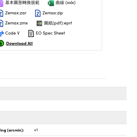
基本圖形轉換規範
曲線 (xslx)
Zemax:zar
Zemax:zip
Zemax:zmx
圖紙(pdf):eprt
Code V
EO Spec Sheet
Download All
ing (arcmin):
<1