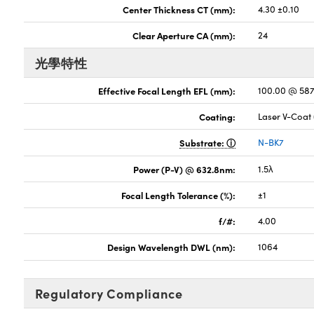
Center Thickness CT (mm):
4.30 ±0.10
Clear Aperture CA (mm):
24
光學特性
Effective Focal Length EFL (mm):
100.00 @ 58
Coating:
Laser V-Coat
Substrate:
N-BK7
Power (P-V) @ 632.8nm:
1.5λ
Focal Length Tolerance (%):
±1
f/#:
4.00
Design Wavelength DWL (nm):
1064
Regulatory Compliance