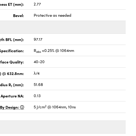
ness ET (mm):
2.77
Bevel:
Protective as needed
gth BFL (mm):
97.17
pecification:
R
<0.25% @ 1064nm
abs
face Quality:
40-20
V) @ 632.8nm:
λ/4
dius R
(mm):
51.68
1
 Aperture NA:
0.13
2
 By Design:
5 J/cm
@ 1064nm, 10ns