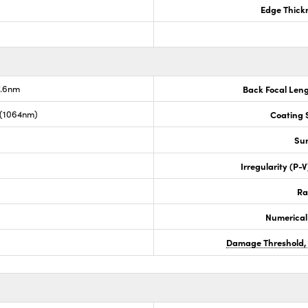
Edge Thick
7.6nm
Back Focal Len
 (1064nm)
Coating S
Sur
Irregularity (P-
Ra
Numerical
Damage Threshold,