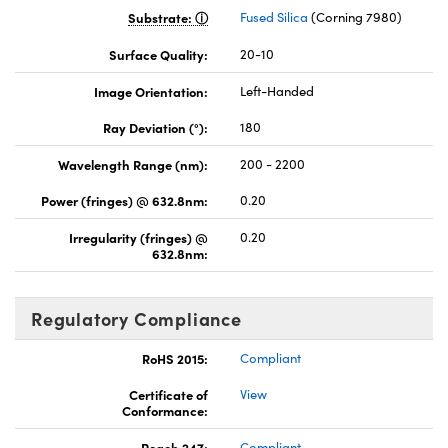
Substrate:
Fused Silica
(Corning 7980)
Surface Quality:
20-10
Image Orientation:
Left-Handed
Ray Deviation (°):
180
Wavelength Range (nm):
200 - 2200
Power (fringes) @ 632.8nm:
0.20
Irregularity (fringes) @
0.20
632.8nm:
Regulatory Compliance
RoHS 2015:
Compliant
Certificate of
View
Conformance:
Reach 247:
Compliant