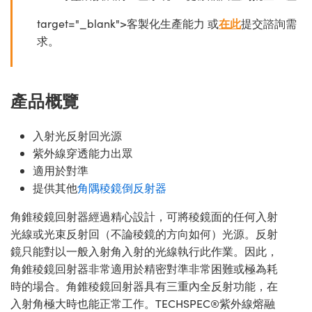
target="_blank">客製化生產能力 或
在此
提交諮詢需
求。
產品概覽
入射光反射回光源
紫外線穿透能力出眾
適用於對準
提供其他
角隅稜鏡倒反射器
角錐稜鏡回射器經過精心設計，可將稜鏡面的任何入射
光線或光束反射回（不論稜鏡的方向如何）光源。反射
鏡只能對以一般入射角入射的光線執行此作業。因此，
角錐稜鏡回射器非常適用於精密對準非常困難或極為耗
時的場合。角錐稜鏡回射器具有三重內全反射功能，在
入射角極大時也能正常工作。TECHSPEC®紫外線熔融