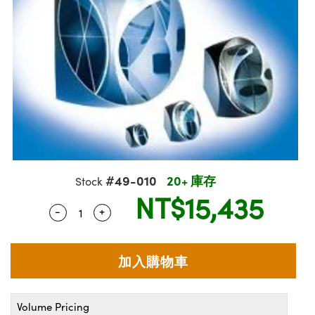
semblies | 光學組装
splitters | 雷射分光鏡
 Objectives | 反射物鏡
n Labs Cameras™ | Lucid Vision 相機
chnologies
lumination
d Production
est Targets
Testing and Detection
和高級攝影
度標準
| 實驗室套件
tical Components | SCHOTT 光學元件
roscopy | 雷射顯微鏡
Objectives
ameras | Pixelink 相機
esting and Detection
d Lab and Production | 重新認證實驗室
ens Accessories | 成像鏡頭配件
nt Tools | 量測工具
echanics
ty | 雷射防護
品
Optics | 紅外線光學產品
nd Isolators | 晶體和隔離器
 Cameras
ial Processing
 Lab and Production | 清倉實驗室和生
tical Components | 主動光學元件
| 磁性裝置
s | 光纖
rization | 雷射偏光片
y Lighting |顯微鏡照明
s
herence Tomography
er
 and Detection
d Production
cs | 雷射光學
sms | 雷射稜鏡
py Systems| 體視顯微鏡系統
meras
Optics | 超快光學
ptics
y Filters | 顯微鏡濾光片
s
#49-010
20+ 庫存
Stock
NT$15,435
am Sputtering) Coated Optics |
oom Lenses | 變焦鏡頭模組
Cameras
g Development Systems
-
+
Quantity Selector
Use the plus and minus buttons to adjust t
束濺鍍）鍍膜光學元件
y Targets | 顯微鏡標靶
essories and Optomechanics | 相機
oto-Optical Company
e Optical Elements (DOE) | 繞射光學元
and Stage Micrometers | 刻劃板或鏡臺測
d Interface Cameras | 高速接口相機
py Mechanics | 顯微鏡用結構件
meras | 模擬相機
Volume Pricing