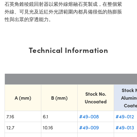
石英角錐稜鏡回射器以紫外線熔融石英製成，在整個紫
外線、可見光及近紅外光譜範圍內都具備很低的熱膨脹
性與出眾的穿透能力。
Technical Information
Stock 
Stock No.
A (mm)
B (mm)
Alumi
Uncoated
Coat
7.16
6.1
#49-008
#49-012
12.7
10.16
#49-009
#49-013