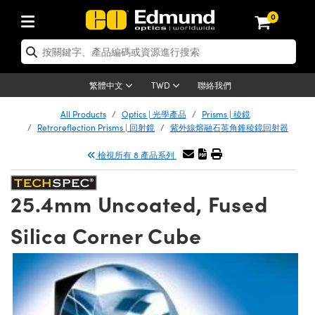
0
ics | 光學產品
er Optics | 雷射光學
omechanics | 光機組件
roscopy | 顯微鏡
ers | 雷射
ging Lenses | 成像鏡頭
eras | 相機
s and Illumination | 照明
 Targets | 測試板
ing and Detection | 測試與監測
 and Production | 實驗室和生產線
按應用選購
p By Brand
 Products | 新品專區
arance | 清倉品
rtified Products | 重新認證產品
ses | 透鏡
rors | 雷射反射鏡
em | 鏡筒系統
ics® Objectives
rces | 雷射光源
l Length Lenses | 定焦鏡頭
as
ision Lighting | 機器視覺光源
 Test Targets | 解析度測試板
trology | 光學度量
g
®
aser Optics
ed Optics | 重新認證光學產品
聯絡我們
繁體中文
TWD
eaning | 清潔用品
rrors | 反射鏡
ses | 雷射透鏡
age System | 光學籠式系統
jectives | Mitutoyo 物鏡
urement and Electronics | 雷射量測和
c Lenses | 遠心鏡頭
hernet Cameras | Gigabit乙太網相機
y Lighting |顯微鏡照明
 Test Targets | 畸變測試版
ision Solutions | 機器視覺方案
ng
ptics
 Optics | 清倉光學產品
ed Optomechanics | 重新認證光機組件
All Products
Optics | 光學產品
Prisms | 稜鏡
 Handling Tools | 零件夾持用品
Retroreflection Prisms | 回射鏡
紫外線熔融石英角錐稜鏡回射器
nd Diffusers | 窗鏡或擴散片
dow | 雷射光窗鏡
Optical Mounts | 台式光學安裝座
jectives | Olympus 物鏡
 (S-Mount Lenses) | M12 鏡頭 (S 接口
as | FLIR 相機
py Lighting | 寬譜光源
ysis & Stage Micrometers | 圖像分析
urement and Electronics | 雷射量測和
meras
echanics
 Optomechanics | 清倉光機組件
d Lasers | 重新認證雷射
檢視所有 8 產品系列
cs | 雷射光學
板
ools | 通用工具
lters | 光學濾光片
ers | 雷射濾光片
System | 臺式系統
tives | Nikon 物鏡
alsa Cameras | Teledyne Dalsa 相機
rces | 雷射光源
opy | 光譜儀
copy
ed Microscopy | 重新認證顯微鏡
ifiers
able Magnification Lenses
ay Level Test Targets | 色卡測試板
| 探測器
hesives | 光學膠
25.4mm Uncoated, Fused
ion Optics | 偏振光學元件
Optics | 超快光學
ables and Breadboards | 光學平臺和麵
tives | ZEISS 物鏡
umenera Microscopy Cameras
t Sources | 其他光源
nal Imaging
g Lenses
 Microscopy | 清倉顯微鏡
ed Imaging Lenses | 重新認證成像鏡頭
ty | 雷射防護
e Objectives | 顯微鏡物鏡
ts | USAF 測試版
 | 放大器
ckened Products | Acktar 黑色吸光材料
Silica Corner Cube
ers | 分光鏡
束器
Upright Microscopes
n Cameras | Allied Vision 相機
on Accessories | 光源配件
maging
as
 Imaging Lenses | 清倉成像鏡頭
ed Cameras | 重新認證相機
 Stages | 電動平臺
chanics | 雷射用光機模組
es
ngs
rs | 光度計
aterial | 暗室器材
鏡
ical Assemblies | 雷射光學元件組装
rected Objectives
eras | Basler 相機
ation
al Imaging
ation
 Cameras | 清倉相機
d Illumination | 重新認證照明
ages and Slides | 平臺和滑塊
ssories | 雷射配件
Lenses for Harsh Environments
 刻劃板
opy | 光譜儀
nd Accessories | UV固化設備
n Gratings | 繞射光柵
m Shaping | 雷射光束整形
jugate Objectives | 有限共軛物鏡
g Cameras | IDS 相機
n Microscopy
 and Detection
Illumination | 清倉照明
Test Targets
Apertures | 光圈類
roduction | 實驗室和生產線
duction and Advanced Photography
g and Roughness Standards | 表面光
儲存