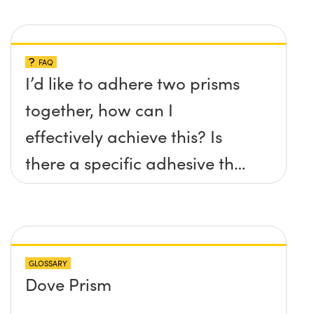
FAQ
I’d like to adhere two prisms
together, how can I
effectively achieve this? Is
there a specific adhesive that
you recommend?
GLOSSARY
Dove Prism