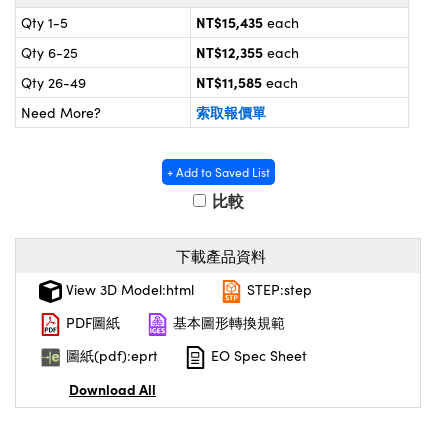
 Optical Components
NT$15,435
Qty 1-5
each
| 目鏡
ameras
on Labs™
NT$12,355
Qty 6-25
each
ses and Couplers | 中繼鏡或耦合鏡
ystems | 成像系統
NT$11,585
Qty 26-49
each
索取報價單
Need More?
d Direct Microscopes | 袖珍顯微鏡或直
as
+ Add to Saved List
cs
 | 放大鏡
比較
copy
下載產品資料
 Gratings™
View 3D Model:html
STEP:step
X
PDF圖紙
基本圖形轉換規範
圖紙(pdf):eprt
EO Spec Sheet
tical Components | SCHOTT 光學元件
Download All
novations (UFI)