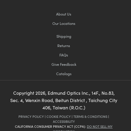
About Us
Our Locations
Shipping
Returns
FAQs
Give Feedback
Catalogs
Copyright
2026
, Edmund Optics Inc., 14F., No.83,
Sec. 4, Wenxin Road, Beitun District , Taichung City
406, Taiwan (R.O.C.)
PRIVACY POLICY
|
COOKIE POLICY
|
TERMS & CONDITIONS
|
ACCESSIBILITY
CALIFORNIA CONSUMER PRIVACY ACT (CCPA):
DO NOT SELL MY