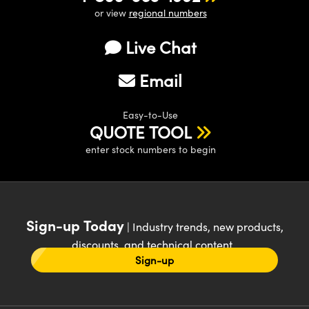
or view
regional numbers
Live Chat
Email
Easy-to-Use
QUOTE TOOL
enter stock numbers to begin
Sign-up Today
| Industry trends, new products,
discounts, and technical content
Sign-up