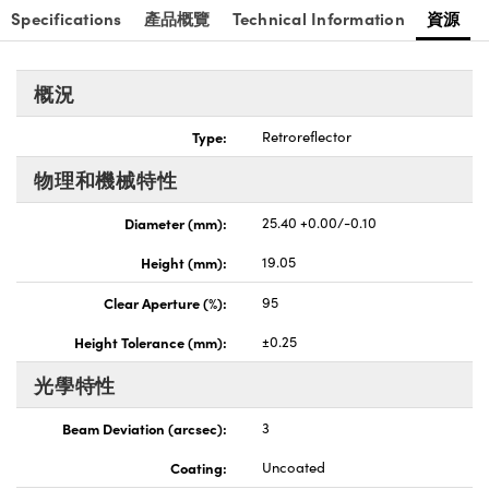
Specifications
產品概覽
Technical Information
資源
概況
Type:
Retroreflector
物理和機械特性
Diameter (mm):
25.40 +0.00/-0.10
Height (mm):
19.05
Clear Aperture (%):
95
Height Tolerance (mm):
±0.25
光學特性
Beam Deviation (arcsec):
3
Coating:
Uncoated