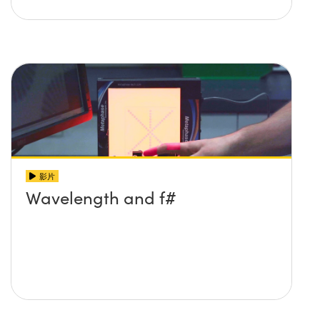
影片
Wavelength and f#