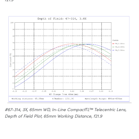
#67-314, 3X, 65mm WD, In-Line CompactTL™ Telecentric Lens,
Depth of Field Plot, 65mm Working Distance, f21.9