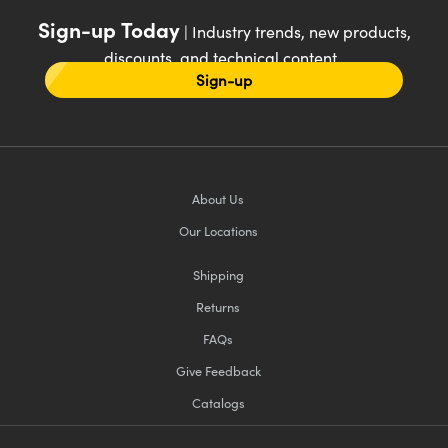
Sign-up Today
| Industry trends, new products,
discounts, and technical content
Sign-up
About Us
Our Locations
Shipping
Returns
FAQs
Give Feedback
Catalogs