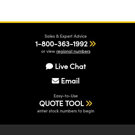
Sales & Expert Advice
1-800-363-1992
or view
regional numbers
Live Chat
Email
Easy-to-Use
QUOTE TOOL
enter stock numbers to begin