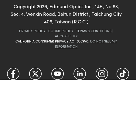
Copyright
2026
, Edmund Optics Inc., 14F., No.83,
Sec. 4, Wenxin Road, Beitun District , Taichung City
406, Taiwan (R.O.C.)
PRIVACY POLICY
|
COOKIE POLICY
|
TERMS & CONDITIONS
|
ACCESSIBILITY
CALIFORNIA CONSUMER PRIVACY ACT (CCPA):
DO NOT SELL MY
INFORMATION
FUTURE
The
Depends On Optics
®