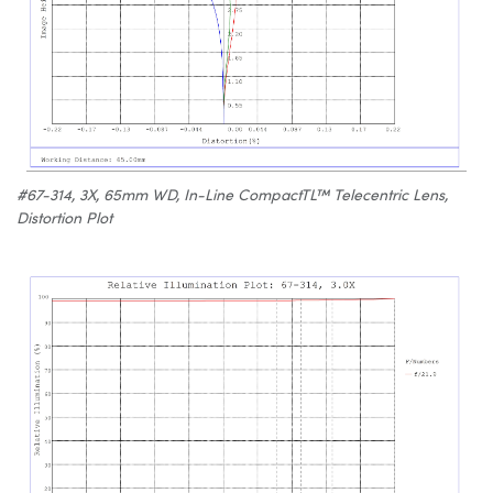
#67-314, 3X, 65mm WD, In-Line CompactTL™ Telecentric Lens,
Distortion Plot