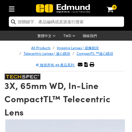
0
tics | 光學產品
ser Optics | 雷射光學
tomechanics | 光機組件
croscopy | 顯微鏡
sers | 雷射
aging Lenses | 成像鏡頭
meras | 相機
ts and Illumination | 照明
t Targets | 測試板
ting and Detection | 測試與監測
b and Production | 實驗室和生產
按應用選購
op By Brand
w Products | 新品專區
earance | 清倉品
ertified Products | 重新認證產
enses | 透鏡
rrors | 雷射反射鏡
tem | 鏡筒系統
tics® Objectives
urces | 雷射光源
al Length Lenses | 定焦鏡頭
ras
Vision Lighting | 機器視覺光源
n Test Targets | 解析度測試板
ng
C®
s
Laser Optics
聯絡我們
繁體中文
TWD
Metrology | 光學度量
leaning | 清潔用品
ied Optics | 重新認證光學產品
irrors | 反射鏡
nses | 雷射透鏡
Cage System | 光學籠式系統
Objectives | Mitutoyo 物鏡
surement and Electronics | 雷射
ic Lenses | 遠心鏡頭
thernet Cameras | Gigabit乙太網相
py Lighting |顯微鏡照明
n Test Targets | 畸變測試版
ing
on
 Optics
e Optics | 清倉光學產品
All Products
Imaging Lenses | 成像鏡頭
子產品
Vision Solutions | 機器視覺方案
t Handling Tools | 零件夾持用品
ied Optomechanics | 重新認證光機
Telecentric Lenses | 遠心鏡頭
CompactTL ™遠心鏡頭
and Diffusers | 窗鏡或擴散片
ndow | 雷射光窗鏡
 Optical Mounts | 台式光學安裝座
bjectives | Olympus 物鏡
s (S-Mount Lenses) | M12 鏡頭 (S
opy Lighting | 寬譜光源
lysis & Stage Micrometers | 圖像
ameras
®
mechanics
e Optomechanics | 清倉光機組件
檢視所有 49 產品系列
tics | 雷射光學
ras | FLIR 相機
臺測試板
surement and Electronics | 雷射
Tools | 通用工具
ilters | 光學濾光片
ters | 雷射濾光片
 System | 臺式系統
ctives | Nikon 物鏡
urces | 雷射光源
copy | 光譜儀
scopy
子產品
ied Lasers | 重新認證雷射
plifiers
iable Magnification Lenses
alsa Cameras | Teledyne Dalsa
ray Level Test Targets | 色卡測試板
dhesives | 光學膠
3X, 65mm WD, In-Line
tion Optics | 偏振光學元件
 Optics | 超快光學
ables and Breadboards | 光學平臺
ctives | ZEISS 物鏡
ht Sources | 其他光源
onal Imaging
ng Lenses
e Microscopy | 清倉顯微鏡
 | 探測器
ied Microscopy | 重新認證顯微鏡
ety | 雷射防護
pe Objectives | 顯微鏡物鏡
ets | USAF 測試版
ackened Products | Acktar 黑色吸
CompactTL™ Telecentric
ters | 分光鏡
擴束器
 Upright Microscopes
ion Accessories | 光源配件
 Imaging
ras
e Imaging Lenses | 清倉成像鏡頭
Lumenera Microscopy Cameras
s | 放大器
ied Imaging Lenses | 重新認證成像鏡
d Stages | 電動平臺
echanics | 雷射用光機模組
ses
ings
Lens
稜鏡
tical Assemblies | 雷射光學元件組
orrected Objectives
nation
cal Imaging
nation
e Cameras | 清倉相機
ion Cameras | Allied Vision 相機
ers | 光度計
Material | 暗室器材
tages and Slides | 平臺和滑塊
essories | 雷射配件
d Lenses for Harsh Environments
| 刻劃板
ied Cameras | 重新認證相機
on Gratings | 繞射光柵
njugate Objectives | 有限共軛物鏡
on Microscopy
g and Detection
 Illumination | 清倉照明
meras | Basler 相機
copy | 光譜儀
and Accessories | UV固化設備
am Shaping | 雷射光束整形
d Apertures | 光圈類
Production | 實驗室和生產線
oduction and Advanced
ed Illumination | 重新認證照明