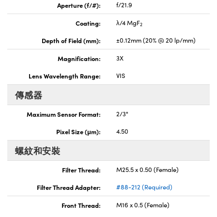
Aperture (f/#):
f/21.9
Coating:
λ/4 MgF
2
Depth of Field (mm):
±0.12mm (20% @ 20 lp/mm)
Magnification:
3X
Lens Wavelength Range:
VIS
傳感器
Maximum Sensor Format:
2/3"
Pixel Size (μm):
4.50
螺紋和安裝
Filter Thread:
M25.5 x 0.50 (Female)
Filter Thread Adapter:
#88-212 (Required)
Front Thread:
M16 x 0.5 (Female)