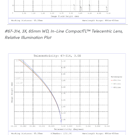
#67-314, 3X, 65mm WD, In-Line CompactTL™ Telecentric Lens,
Relative Illumination Plot