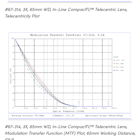
#67-314, 3X, 65mm WD, In-Line CompactTL™ Telecentric Lens,
Telecentricity Plot
#67-314, 3X, 65mm WD, In-Line CompactTL™ Telecentric Lens,
Modulation Transfer Function (MTF) Plot, 65mm Working Distance,
f21.9