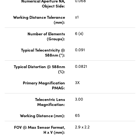
Numerical Aperture NA,
0.068
Object Side:
Working Distance Tolerance
±1
(mm):
Number of Elements
6 (4)
(Groups):
Typical Telecentricity @
0.091
588nm (°):
Typical Distortion @ 588nm
0.0821
(%):
Primary Magnification
3X
PMAG:
Telecentric Lens
3.00
Magnification:
Working Distance (mm):
65
FOV @ Max Sensor Format,
2.9 x 2.2
H x V (mm):