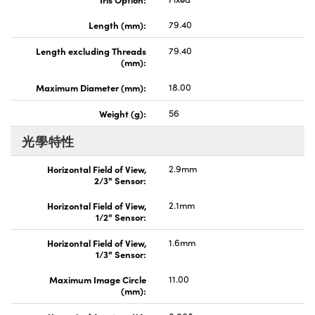
Length (mm):
79.40
Length excluding Threads
79.40
(mm):
Maximum Diameter (mm):
18.00
Weight (g):
56
光學特性
Horizontal Field of View,
2.9mm
2/3" Sensor:
Horizontal Field of View,
2.1mm
1/2" Sensor:
Horizontal Field of View,
1.6mm
1/3" Sensor:
Maximum Image Circle
11.00
(mm):