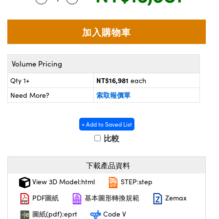
® Optical Components
ed Interface Cameras | 高速接口相
 | 目鏡
ion Labs™
nses and Couplers | 中繼鏡或耦合鏡
ameras | 模擬相機
d Direct Microscopes | 袖珍顯微鏡
Cameras
Volume Pricing
顯微鏡
NT$16,981
Qty 1+
each
Systems | 成像系統
ics
s | 放大鏡
索取報價單
Need More?
ras
scopy
+ Add to Saved List
n Gratings™
比較
AX
下載產品資料
tical Components | SCHOTT 光
View 3D Model:html
STEP:step
PDF圖紙
基本圖形轉換規範
Zemax
圖紙(pdf):eprt
Code V