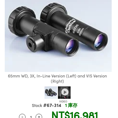
ssemblies | 光學組装
e Objectives | 反射物鏡
echnologies
llumination
nd Production
Test Targets
aphy | 影視製作和高級攝影
ng Cameras | IDS 相機
ig and Roughness Standards | 表
 儲存
msplitters | 雷射分光鏡
s
和粗糙度標準
 Test Targets
tical Components | SCHOTT 光
 Objectives
MR
Testing and Detection
Lens Accessories | 成像鏡頭配件
on Labs Cameras™ | Lucid Vision
 | 實驗室套件
croscopy | 雷射顯微鏡
mechanics
ent Tools | 量測工具
d Testing and Detection
y Cameras
rial Processing
e Lab and Production | 清倉實驗室
ety | 雷射防護
 Optics | 紅外線光學產品
and Isolators | 晶體和隔離器
用品
Cameras | Pixelink 相機
ptical Components | 主動光學元件
ed Lab and Production | 重新認證實
py Lighting |顯微鏡照明
oherence Tomography
ner
 | 磁性裝置
產線用品
cs | 光纖
arization | 雷射偏光片
as
g and Detection
opy Systems| 體視顯微鏡系統
nd Production
tics | 雷射光學
isms | 雷射稜鏡
as
py Filters | 顯微鏡濾光片
 Optics | 超快光學
 Optics
ameras
Zoom Lenses | 變焦鏡頭模組
ng Development Systems
65mm WD, 3X, In-Line Version (Left) and VIS Version
eam Sputtering) Coated Optics |
(Right)
as
py Targets | 顯微鏡標靶
hoto-Optical Company
子束濺鍍）鍍膜光學元件
 Cameras
and Stage Micrometers | 刻劃板或
e Optical Elements (DOE) | 繞射光
尺
cessories and Optomechanics |
#67-314
1 庫存
Stock
NT$16,981
py Mechanics | 顯微鏡用結構件
s
-
+
Quantity Selector
Use the plus and minus buttons to adjust t