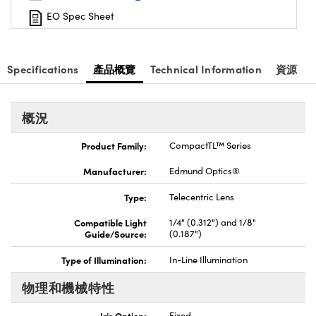
Innovations (UFI)
EO Spec Sheet
Specifications
產品概覽
Technical Information
資源
概況
Product Family:
CompactTL™ Series
Manufacturer:
Edmund Optics®
Type:
Telecentric Lens
Compatible Light
1/4" (0.312") and 1/8"
Guide/Source:
(0.187")
Type of Illumination:
In-Line Illumination
物理和機械特性
Iris Option:
Fixed