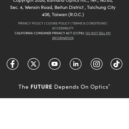
Sec. 4, Wenxin Road, Beitun District , Taichung City
406, Taiwan (R.O.C.)
PRIVACY POLICY
|
COOKIE POLICY
|
TERMS & CONDITIONS
|
ACCESSIBILITY
CALIFORNIA CONSUMER PRIVACY ACT (CCPA):
DO NOT SELL MY
INFORMATION
FUTURE
The
Depends On Optics
®