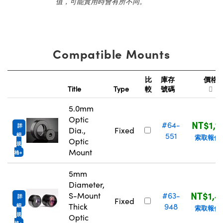
值，可能實用時會有所不同。
Compatible Mounts
比
庫存
價格
Title
Type
較
號碼
5.0mm
Optic
NT$1,1
#64-
詳
Dia.,
Fixed
551
細
索取報價
Optic
規
Mount
格
5mm
Diameter,
NT$1,4
S-Mount
#63-
詳
Fixed
Thick
948
細
索取報價
規
Optic
格