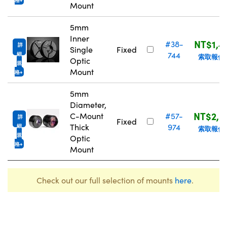
Mount
5mm
Inner
NT$1,4
#38-
詳
Single
Fixed
744
細
索取報價
Optic
規
Mount
格
5mm
Diameter,
NT$2,0
C-Mount
#57-
詳
Fixed
Thick
974
細
索取報價
規
Optic
格
Mount
Check out our full selection of mounts
here
.