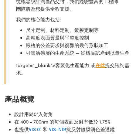
從概念設計到產品交付，我們經驗豐富的工程師
團隊將為您提供全程支援。
我們的核心能力包括:
尺寸定制、材料定制、鍍膜定制等
高精度表面質量與平整度控制
嚴格的公差要求與復雜的幾何形狀加工
可靈活擴展的生產系統 — 從樣品試產到批量生產
target="_blank">客製化生產能力 或
在此
提交諮詢需
求。
產品概覽
設計用於0°入射角
在 400 - 700nm 的每個表面反射率低於 1.75%
也提供
VIS 0°
和
VIS-NIR
抗反射鍍膜消色差透鏡