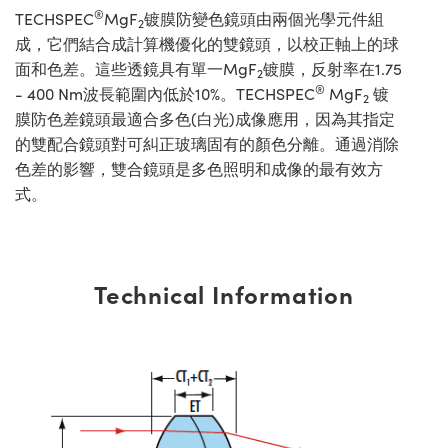
®
TECHSPEC
MgF
镀膜防變色鏡頭由兩個光學元件組
2
成，它們結合成計算機優化的雙鏡頭，以校正軸上的球
面和色差。這些透鏡具有單一MgF
镀膜，反射率在1.75
2
®
- 400 Nm波長範圍內低於10%。TECHSPEC
MgF
镀
2
膜防色差鏡頭最適合多色(白光)成像應用，因為其指定
的雙配合鏡頭對可糾正玻璃固有的顏色分離。通過消除
色差的影響，雙合鏡頭是多色照明和成像的最有效方
式。
Technical Information