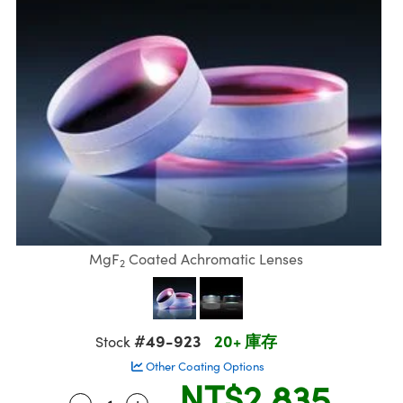
ssemblies | 光學組装
msplitters | 雷射分光鏡
e Objectives | 反射物鏡
echnologies
llumination
nd Production
Test Targets
aphy | 影視製作和高級攝影
ng Cameras | IDS 相機
ig and Roughness Standards | 表面
 儲存
s
糙度標準
 Test Targets
tical Components | SCHOTT 光學
croscopy | 雷射顯微鏡
 Objectives
R
Testing and Detection
ens Accessories | 成像鏡頭配件
on Labs Cameras™ | Lucid Vision
 | 實驗室套件
echanics
ent Tools | 量測工具
 Testing and Detection
and Isolators | 晶體和隔離器
y Cameras
rial Processing
 Lab and Production | 清倉實驗室
ety | 雷射防護
 Optics | 紅外線光學產品
品
Cameras | Pixelink 相機
ptical Components | 主動光學元件
ed Lab and Production | 重新認證實
arization | 雷射偏光片
py Lighting |顯微鏡照明
oherence Tomography
ner
| 磁性裝置
線用品
cs | 光纖
s
g and Detection
sms | 雷射稜鏡
py Systems| 體視顯微鏡系統
nd Production
ics | 雷射光學
s
Optics
y Filters | 顯微鏡濾光片
 Optics | 超快光學
ameras
Zoom Lenses | 變焦鏡頭模組
ng Development Systems
MgF
Coated Achromatic Lenses
2
eam Sputtering) Coated Optics |
as
py Targets | 顯微鏡標靶
hoto-Optical Company
子束濺鍍）鍍膜光學元件
 Cameras
and Stage Micrometers | 刻劃板或鏡
e Optical Elements (DOE) | 繞射光學
#49-923
20+ 庫存
Stock
cessories and Optomechanics | 相
Other Coating Options
NT$2,835
py Mechanics | 顯微鏡用結構件
s
-
+