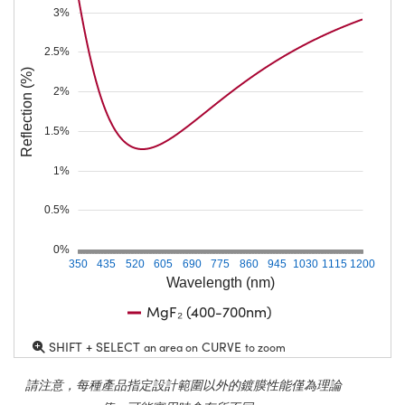
3%
2.5%
Reflection (%)
2%
1.5%
1%
0.5%
0%
350
435
520
605
690
775
860
945
1030
1115
1200
Wavelength (nm)
MgF₂ (400-700nm)
SHIFT + SELECT
CURVE
an area on
to zoom
請注意，每種產品指定設計範圍以外的鍍膜性能僅為理論