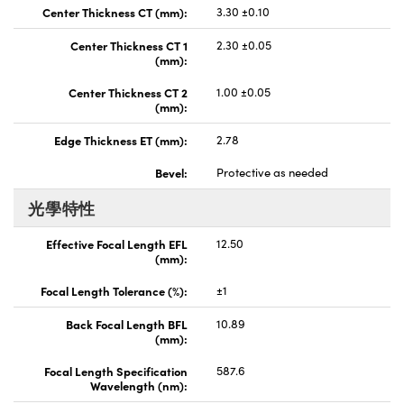
Center Thickness CT (mm):
3.30 ±0.10
Center Thickness CT 1
2.30 ±0.05
(mm):
Center Thickness CT 2
1.00 ±0.05
(mm):
Edge Thickness ET (mm):
2.78
Bevel:
Protective as needed
光學特性
Effective Focal Length EFL
12.50
(mm):
Focal Length Tolerance (%):
±1
Back Focal Length BFL
10.89
(mm):
Focal Length Specification
587.6
Wavelength (nm):