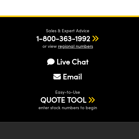
Sales & Expert Advice
1-800-363-1992
or view
regional numbers
Live Chat
Email
Easy-to-Use
QUOTE TOOL
enter stock numbers to begin