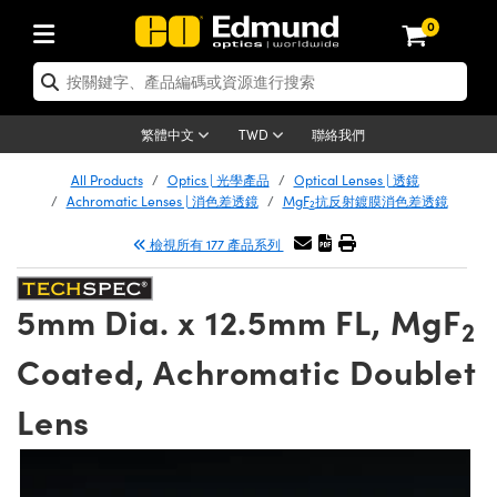
0
tics | 光學產品
er Optics | 雷射光學
tomechanics | 光機組件
croscopy | 顯微鏡
ers | 雷射
ging Lenses | 成像鏡頭
meras | 相機
ts and Illumination | 照明
t Targets | 測試板
ting and Detection | 測試與監測
 and Production | 實驗室和生產
按應用選購
p By Brand
w Products | 新品專區
earance | 清倉品
ertified Products | 重新認證產品
nses | 透鏡
rrors | 雷射反射鏡
tem | 鏡筒系統
tics® Objectives
rces | 雷射光源
al Length Lenses | 定焦鏡頭
as
ision Lighting | 機器視覺光源
n Test Targets | 解析度測試板
g
®
s
Laser Optics
聯絡我們
繁體中文
TWD
etrology | 光學度量
leaning | 清潔用品
ied Optics | 重新認證光學產品
irrors | 反射鏡
ses | 雷射透鏡
Cage System | 光學籠式系統
bjectives | Mitutoyo 物鏡
surement and Electronics | 雷射量
ic Lenses | 遠心鏡頭
thernet Cameras | Gigabit乙太網相
py Lighting |顯微鏡照明
n Test Targets | 畸變測試版
ing
n
Optics
e Optics | 清倉光學產品
All Products
Optics | 光學產品
Optical Lenses | 透鏡
品
ision Solutions | 機器視覺方案
t Handling Tools | 零件夾持用品
ied Optomechanics | 重新認證光機組
Achromatic Lenses | 消色差透鏡
MgF
抗反射鍍膜消色差透鏡
2
and Diffusers | 窗鏡或擴散片
ndow | 雷射光窗鏡
 Optical Mounts | 台式光學安裝座
bjectives | Olympus 物鏡
 (S-Mount Lenses) | M12 鏡頭 (S 接
opy Lighting | 寬譜光源
lysis & Stage Micrometers | 圖像分
ameras
echanics
e Optomechanics | 清倉光機組件
檢視所有 177 產品系列
ics | 雷射光學
as | FLIR 相機
試板
surement and Electronics | 雷射量
ools | 通用工具
ilters | 光學濾光片
ters | 雷射濾光片
 System | 臺式系統
ctives | Nikon 物鏡
rces | 雷射光源
opy | 光譜儀
scopy
品
ed Lasers | 重新認證雷射
lifiers
iable Magnification Lenses
alsa Cameras | Teledyne Dalsa 相
ray Level Test Targets | 色卡測試板
dhesives | 光學膠
5mm Dia. x 12.5mm FL, MgF
ion Optics | 偏振光學元件
 Optics | 超快光學
ables and Breadboards | 光學平臺和
ctives | ZEISS 物鏡
ht Sources | 其他光源
onal Imaging
ng Lenses
e Microscopy | 清倉顯微鏡
 | 探測器
ied Microscopy | 重新認證顯微鏡
2
ety | 雷射防護
e Objectives | 顯微鏡物鏡
ets | USAF 測試版
ackened Products | Acktar 黑色吸光
Coated, Achromatic Doublet
ters | 分光鏡
束器
 Upright Microscopes
ion Accessories | 光源配件
Imaging
ras
e Imaging Lenses | 清倉成像鏡頭
Lumenera Microscopy Cameras
s | 放大器
ed Imaging Lenses | 重新認證成像鏡
 Stages | 電動平臺
chanics | 雷射用光機模組
ses
ings
Lens
稜鏡
tical Assemblies | 雷射光學元件組装
rrected Objectives
nation
al Imaging
nation
e Cameras | 清倉相機
on Cameras | Allied Vision 相機
ers | 光度計
Material | 暗室器材
ages and Slides | 平臺和滑塊
essories | 雷射配件
 Lenses for Harsh Environments
| 刻劃板
ied Cameras | 重新認證相機
on Gratings | 繞射光柵
am Shaping | 雷射光束整形
njugate Objectives | 有限共軛物鏡
on Microscopy
g and Detection
 Illumination | 清倉照明
eras | Basler 相機
opy | 光譜儀
and Accessories | UV固化設備
 Apertures | 光圈類
Production | 實驗室和生產線
oduction and Advanced
ed Illumination | 重新認證照明