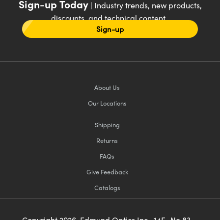
Sign-up Today
| Industry trends, new products,
discounts, and technical content
Sign-up
About Us
Our Locations
Shipping
Returns
FAQs
Give Feedback
Catalogs
Copyright
2026
, Edmund Optics Inc., 14F., No.83,