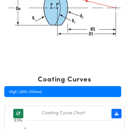
Coating Curves
MgF₂ (400-700nm)
Coating Curve Chart
3.5%