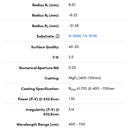
Radius R
(mm):
8.57
1
Radius R
(mm):
-6.22
2
Radius R
(mm):
-21.36
3
Substrate:
N-SSK8
/
N-SF56
Surface Quality:
40-20
f/#:
2.5
Numerical Aperture NA:
0.20
Coating:
MgF
(400-700nm)
2
Coating Specification:
R
≤1.75% @ 400 - 700nm
avg
Power (P-V) @ 632.8nm:
1.5λ
Irregularity (P-V) @
λ/4
632.8nm:
Wavelength Range (nm):
400 - 700