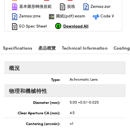
基本圖形轉換規範
規格
Zemax:zar
nnovations (UFI)
Zemax:zmx
圖紙(pdf):easm
Code V
Download All
EO Spec Sheet
Specifications
產品概覽
Technical Information
Coating
概況
Type:
Achromatic Lens
物理和機械特性
Diameter (mm):
5.00 +0.0/-0.025
Clear Aperture CA (mm):
4.5
Centering (arcmin):
<1