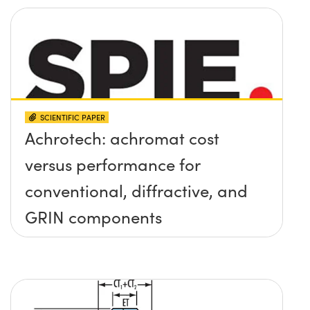
SCIENTIFIC PAPER
Achrotech: achromat cost
versus performance for
conventional, diffractive, and
GRIN components