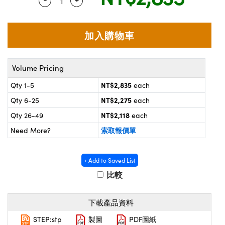
Quantity Selector
Use the plus and minus buttons to adjust 
® Optical Components
d Interface Cameras | 高速接口相
 | 目鏡
on Labs™
nses and Couplers | 中繼鏡或耦合鏡
ameras | 模擬相機
d Direct Microscopes | 袖珍顯微鏡
ameras
Volume Pricing
微鏡
NT$2,835
Qty 1-5
each
Systems | 成像系統
ics
s | 放大鏡
NT$2,275
Qty 6-25
each
ras
NT$2,118
Qty 26-49
each
scopy
索取報價單
Need More?
n Gratings™
AX
+ Add to Saved List
比較
tical Components | SCHOTT 光學
下載產品資料
STEP:stp
製圖
PDF圖紙