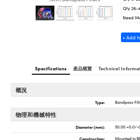
Qty 26-
Need M
+ Add t
Specifications
產品概覽
Technical Informa
概況
Type:
Bandpass Filt
物理和機械特性
Diameter (mm):
50.00 +0.0/-0
Construction:
Mounted in B