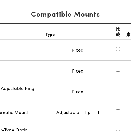
Compatible Mounts
比
Type
較
庫
Fixed
Fixed
 Adjustable Ring
Fixed
nematic Mount
Adjustable - Tip-Tilt
ar-Type Optic