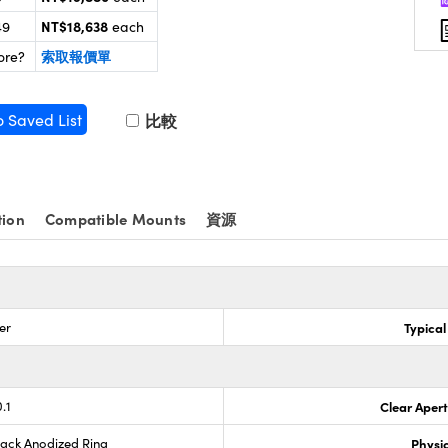
NT$18,638
49
each
索取報價單
ore?
o Saved List
比較
tion
Compatible Mounts
資源
er
Typical
.1
Clear Aper
lack Anodized Ring
Physic