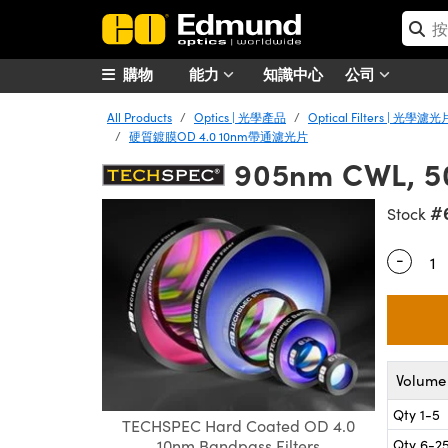
購物
能力
知識中心
公司
All Products
Optics | 光學產品
Optical Filters | 光學濾光
硬質鍍膜OD 4.0 10nm帶通濾光片
905nm CWL, 50
#
Stock
-
Quantity
Volume 
Qty 1-5
TECHSPEC Hard Coated OD 4.0
Qty 6-2
10nm Bandpass Filters