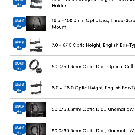
Holder
格
19.5 - 108.0mm Optic Dia., Three-Scr
詳細規
Mount
格
詳細規
7.0 - 67.0 Optic Height, English Bar-T
格
詳細規
50.0/50.8mm Optic Dia., Optical Cell
格
詳細規
8.0 - 118.0 Optic Height, English Bar-
格
詳細規
50.0/50.8mm Optic Dia., Kinematic M
格
詳細規
50.0/50.8mm Optic Dia., Kinematic M
格