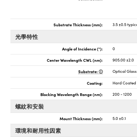
Substrate Thickness (mm):
3.5 ±0.5 typic
光學特性
Angle of Incidence (°):
0
Center Wavelength CWL (nm):
905.00 ±2.0
Substrate:
Optical Glass
Coating:
Hard Coated
Blocking Wavelength Range (nm):
200 - 1200
螺紋和安裝
Mount Thickness (mm):
5.0 ±0.1
環境和耐用性因素