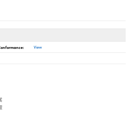
 Conformance:
View
案
程