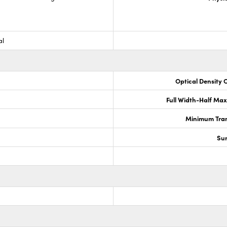
al
Optical Density 
Full Width-Half Ma
Minimum Tran
Sur