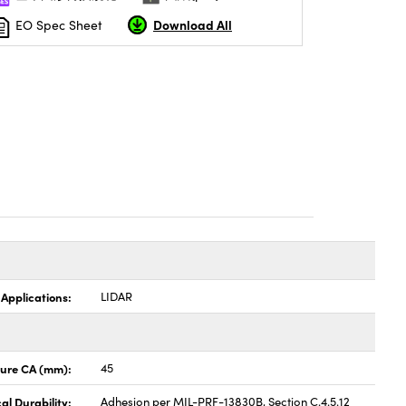
Download All
EO Spec Sheet
 Applications:
LIDAR
ture CA (mm):
45
al Durability:
Adhesion per MIL-PRF-13830B, Section C.4.5.12