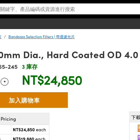
片
Bandpass Selection Filters | 帶通濾光片
mm Dia., Hard Coated OD 4.0 
65-245
3 庫存
NT$24,850
+
 Selector
Use the plus and minus buttons to adjust the quantity.
下
Pricing
NT$24,850
each
NT$19,880
5
each