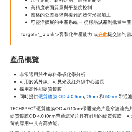
高精度表面質量與平整度控制
嚴格的公差要求與復雜的幾何形狀加工
可靈活擴展的生產系統 — 從樣品試產到批量生產
target="_blank">客製化生產能力 或
在此
提交諮詢需
產品概覽
非常適用於生命科學或化學分析
可用於紫外線、可見光及紅外線中心波長
採用高性能硬質鍍膜
同時提供
硬質鍍膜 OD 4.0 5nm
,
25nm
和
50nm
帶通濾
®
TECHSPEC
硬質鍍膜OD 4.0 10nm帶通濾光片是窄
硬質鍍膜OD 4.0 10nm帶通濾光片具有耐用的硬質
苛的應用中具有高效能。