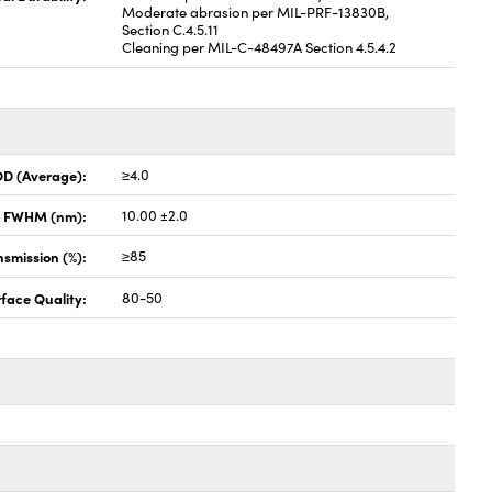
Moderate abrasion per MIL-PRF-13830B,
Section C.4.5.11
Cleaning per MIL-C-48497A Section 4.5.4.2
OD (Average):
≥4.0
x FWHM (nm):
10.00 ±2.0
smission (%):
≥85
face Quality:
80-50