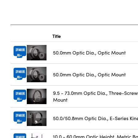
Title
詳細規
50.0mm Optic Dia., Optic Mount
格
詳細規
50.0mm Optic Dia., Optic Mount
格
9.5 - 73.0mm Optic Dia., Three-Screw
詳細規
Mount
格
詳細規
50.0/50.8mm Optic Dia., E-Series Ki
格
10.0 - 60.0mm Optic Height, Metric B
詳細規