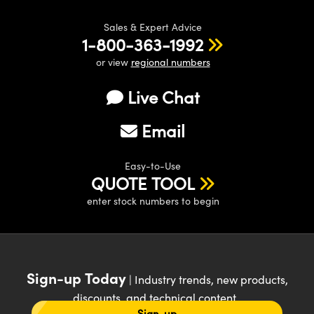
Sales & Expert Advice
1-800-363-1992
or view
regional numbers
Live Chat
Email
Easy-to-Use
QUOTE TOOL
enter stock numbers to begin
Sign-up Today
| Industry trends, new products,
discounts, and technical content
Sign-up