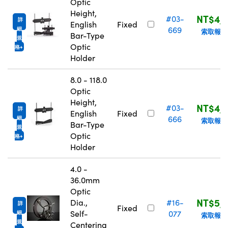
Optic
Height,
NT$4,
#03-
詳
English
Fixed
669
細
索取報價
Bar-Type
規
Optic
格
Holder
8.0 - 118.0
Optic
Height,
NT$4,
#03-
詳
English
Fixed
666
細
索取報價
Bar-Type
規
Optic
格
Holder
4.0 -
36.0mm
Optic
NT$5,
Dia.,
#16-
詳
Fixed
Self-
077
細
索取報價
規
Centering