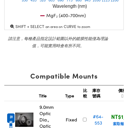
350
435
520
605
690
775
860
945
1030
1115
1200
Wavelength (nm)
MgF₂ (400-700nm)
SHIFT + SELECT
CURVE
an area on
to zoom
請注意，每種產品指定設計範圍以外的鍍膜性能僅為理論
值，可能實用時會有所不同。
Compatible Mounts
比
庫存
價格
Title
Type
較
號碼
9.0mm
Optic
NT$1,1
#64-
詳
Dia.,
Fixed
553
細
索取報價
Optic
規