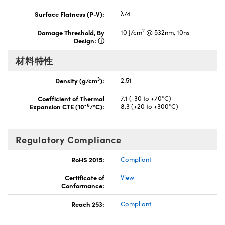
Surface Flatness (P-V):
λ/4
2
Damage Threshold, By
10 J/cm
@ 532nm, 10ns
Design:
材料特性
3
Density (g/cm
):
2.51
Coefficient of Thermal
7.1 (-30 to +70°C)
-6
Expansion CTE (10
/°C):
8.3 (+20 to +300°C)
Regulatory Compliance
RoHS 2015:
Compliant
Certificate of
View
Conformance:
Reach 253:
Compliant