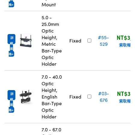
Mount
格
5.0 -
25.0mm
Optic
NT$3,5
Height,
#55-
詳
Fixed
Metric
529
細
索取報價
規
Bar-Type
格
Optic
Holder
7.0 - 40.0
Optic
Height,
NT$3,7
#03-
詳
English
Fixed
676
細
索取報價
Bar-Type
規
Optic
格
Holder
7.0 - 67.0