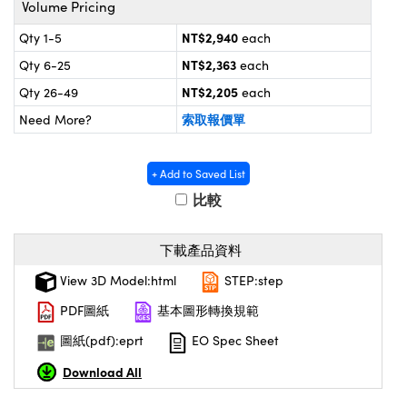
Volume Pricing
® Optical Components
d Interface Cameras | 高速接口相
 | 目鏡
NT$2,940
Qty 1-5
each
on Labs™
NT$2,363
Qty 6-25
each
nses and Couplers | 中繼鏡或耦合鏡
ameras | 模擬相機
NT$2,205
Qty 26-49
each
d Direct Microscopes | 袖珍顯微鏡
ameras
索取報價單
Need More?
微鏡
Systems | 成像系統
ics
s | 放大鏡
+ Add to Saved List
ras
比較
scopy
n Gratings™
下載產品資料
View 3D Model:html
STEP:step
AX
PDF圖紙
基本圖形轉換規範
tical Components | SCHOTT 光學
圖紙(pdf):eprt
EO Spec Sheet
Download All