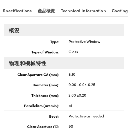
nnovations (UFI)
Specifications
產品概覽
Technical Information
Coating
概況
Type:
Protective Window
Type of Window:
Glass
物理和機械特性
Clear Aperture CA (mm):
8.10
Diameter (mm):
9.00 +0.0/-0.25
Thickness (mm):
2.00 ±0.20
Parallelism (arcmin):
<1
Bevel:
Protective as needed
Clear Aperture (%):
90