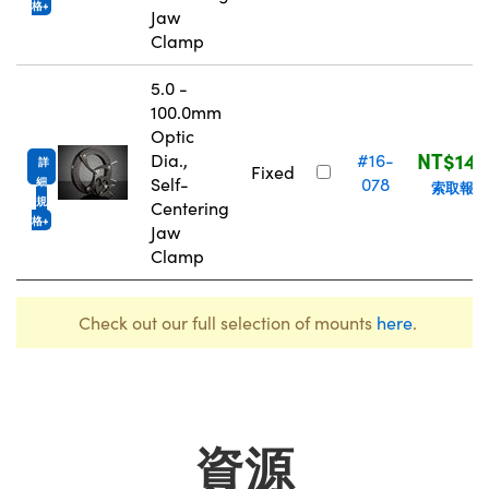
格
Jaw
Clamp
5.0 -
100.0mm
Optic
NT$14,
Dia.,
#16-
詳
Fixed
Self-
078
細
索取報價
規
Centering
格
Jaw
Clamp
Check out our full selection of mounts
here
.
資源