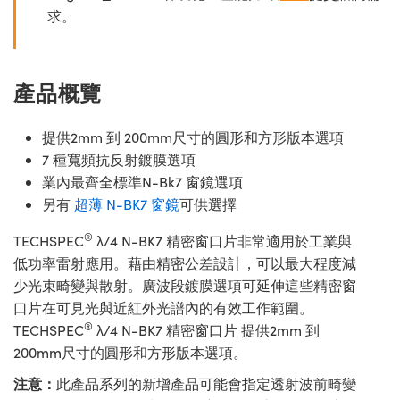
求。
產品概覽
提供2mm 到 200mm尺寸的圓形和方形版本選項
7 種寬頻抗反射鍍膜選項
業內最齊全標準N-Bk7 窗鏡選項
另有
超薄 N-BK7 窗鏡
可供選擇
®
TECHSPEC
λ/4 N-BK7 精密窗口片非常適用於工業與
低功率雷射應用。藉由精密公差設計，可以最大程度減
少光束畸變與散射。廣波段鍍膜選項可延伸這些精密窗
口片在可見光與近紅外光譜內的有效工作範圍。
®
TECHSPEC
λ/4 N-BK7 精密窗口片 提供2mm 到
200mm尺寸的圓形和方形版本選項。
注意：
此產品系列的新增產品可能會指定透射波前畸變