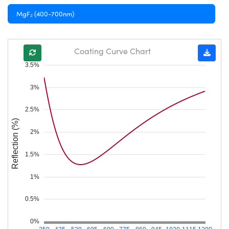
MgF₂ (400-700nm)
Coating Curve Chart
3.5%
3%
2.5%
Reflection (%)
2%
1.5%
1%
0.5%
0%