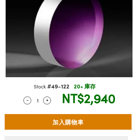
ssemblies | 光學組装
msplitters | 雷射分光鏡
 Objectives | 反射物鏡
echnologies
llumination
nd Production
Test Targets
aphy | 影視製作和高級攝影
ng Cameras | IDS 相機
ig and Roughness Standards | 表面
 儲存
s
糙度標準
 Test Targets
tical Components | SCHOTT 光學
croscopy | 雷射顯微鏡
 Objectives
R
Testing and Detection
ens Accessories | 成像鏡頭配件
on Labs Cameras™ | Lucid Vision
 | 實驗室套件
echanics
ent Tools | 量測工具
 Testing and Detection
and Isolators | 晶體和隔離器
y Cameras
rial Processing
 Lab and Production | 清倉實驗室
ety | 雷射防護
 Optics | 紅外線光學產品
品
Cameras | Pixelink 相機
tical Components | 主動光學元件
ed Lab and Production | 重新認證實
arization | 雷射偏光片
py Lighting |顯微鏡照明
oherence Tomography
ner
| 磁性裝置
線用品
cs | 光纖
s
g and Detection
sms | 雷射稜鏡
py Systems| 體視顯微鏡系統
nd Production
ics | 雷射光學
s
Optics
y Filters | 顯微鏡濾光片
 Optics | 超快光學
ameras
#49-122
20+ 庫存
Stock
Zoom Lenses | 變焦鏡頭模組
ng Development Systems
NT$2,940
eam Sputtering) Coated Optics |
as
-
+
Quantity Selector
Use the plus and minus buttons to adjust 
py Targets | 顯微鏡標靶
hoto-Optical Company
子束濺鍍）鍍膜光學元件
 Cameras
and Stage Micrometers | 刻劃板或鏡
e Optical Elements (DOE) | 繞射光學
cessories and Optomechanics | 相
py Mechanics | 顯微鏡用結構件
s