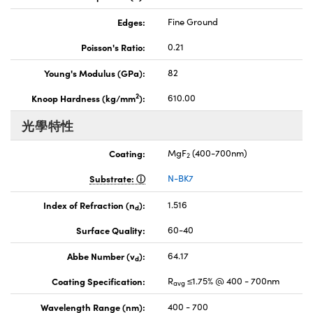
Edges:
Fine Ground
Poisson's Ratio:
0.21
Young's Modulus (GPa):
82
2
Knoop Hardness (kg/mm
):
610.00
光學特性
Coating:
MgF
(400-700nm)
2
Substrate:
N-BK7
Index of Refraction (n
):
1.516
d
Surface Quality:
60-40
Abbe Number (v
):
64.17
d
Coating Specification:
R
≤1.75% @ 400 - 700nm
avg
Wavelength Range (nm):
400 - 700