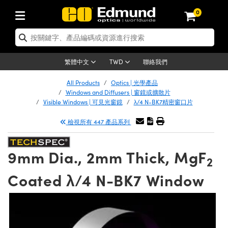
0
tics | 光學產品
er Optics | 雷射光學
tomechanics | 光機組件
croscopy | 顯微鏡
ers | 雷射
ging Lenses | 成像鏡頭
meras | 相機
ts and Illumination | 照明
t Targets | 測試板
ting and Detection | 測試與監測
 and Production | 實驗室和生產
按應用選購
p By Brand
w Products | 新品專區
earance | 清倉品
ertified Products | 重新認證產品
nses | 透鏡
rors | 雷射反射鏡
tem | 鏡筒系統
tics® Objectives
rces | 雷射光源
al Length Lenses | 定焦鏡頭
as
ision Lighting | 機器視覺光源
n Test Targets | 解析度測試板
g
®
s
Laser Optics
聯絡我們
繁體中文
TWD
etrology | 光學度量
leaning | 清潔用品
ied Optics | 重新認證光學產品
irrors | 反射鏡
ses | 雷射透鏡
Cage System | 光學籠式系統
bjectives | Mitutoyo 物鏡
surement and Electronics | 雷射量
ic Lenses | 遠心鏡頭
thernet Cameras | Gigabit乙太網相
py Lighting |顯微鏡照明
n Test Targets | 畸變測試版
ing
n
Optics
e Optics | 清倉光學產品
All Products
Optics | 光學產品
品
ision Solutions | 機器視覺方案
t Handling Tools | 零件夾持用品
ied Optomechanics | 重新認證光機組
Windows and Diffusers | 窗鏡或擴散片
and Diffusers | 窗鏡或擴散片
ndow | 雷射光窗鏡
 Optical Mounts | 台式光學安裝座
bjectives | Olympus 物鏡
 (S-Mount Lenses) | M12 鏡頭 (S 接
opy Lighting | 寬譜光源
lysis & Stage Micrometers | 圖像分
ameras
echanics
e Optomechanics | 清倉光機組件
Visible Windows | 可見光窗鏡
λ/4 N-BK7精密窗口片
ics | 雷射光學
as | FLIR 相機
試板
surement and Electronics | 雷射量
ools | 通用工具
檢視所有 447 產品系列
ilters | 光學濾光片
ters | 雷射濾光片
 System | 臺式系統
ctives | Nikon 物鏡
rces | 雷射光源
opy | 光譜儀
scopy
品
ed Lasers | 重新認證雷射
lifiers
iable Magnification Lenses
alsa Cameras | Teledyne Dalsa 相
ray Level Test Targets | 色卡測試板
dhesives | 光學膠
ion Optics | 偏振光學元件
 Optics | 超快光學
ables and Breadboards | 光學平臺和
ctives | ZEISS 物鏡
ht Sources | 其他光源
onal Imaging
ng Lenses
e Microscopy | 清倉顯微鏡
 | 探測器
ied Microscopy | 重新認證顯微鏡
9mm Dia., 2mm Thick, MgF
ety | 雷射防護
e Objectives | 顯微鏡物鏡
ets | USAF 測試版
ackened Products | Acktar 黑色吸光
2
ters | 分光鏡
束器
 Upright Microscopes
ion Accessories | 光源配件
Imaging
ras
e Imaging Lenses | 清倉成像鏡頭
Lumenera Microscopy Cameras
s | 放大器
ed Imaging Lenses | 重新認證成像鏡
Coated λ/4 N-BK7 Window
 Stages | 電動平臺
chanics | 雷射用光機模組
ses
ings
稜鏡
tical Assemblies | 雷射光學元件組装
rrected Objectives
nation
al Imaging
nation
e Cameras | 清倉相機
on Cameras | Allied Vision 相機
ers | 光度計
Material | 暗室器材
ages and Slides | 平臺和滑塊
essories | 雷射配件
 Lenses for Harsh Environments
| 刻劃板
ied Cameras | 重新認證相機
on Gratings | 繞射光柵
am Shaping | 雷射光束整形
njugate Objectives | 有限共軛物鏡
on Microscopy
g and Detection
 Illumination | 清倉照明
eras | Basler 相機
opy | 光譜儀
and Accessories | UV固化設備
 Apertures | 光圈類
Production | 實驗室和生產線
oduction and Advanced
ed Illumination | 重新認證照明