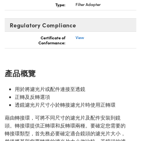
Type:
Filter Adapter
Innovations (UFI)
Regulatory Compliance
Certificate of
View
Conformance:
產品概覽
用於將濾光片或配件連接至透鏡
正轉及反轉選項
透鏡濾光片尺寸小於轉接濾光片時使用正轉環
藉由轉接環，可將不同尺寸的濾光片及配件安裝到鏡
頭。轉接環提供正轉環和反轉環兩種。要確定您需要的
轉接環類型，首先務必要確定適合鏡頭的濾光片大小，