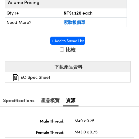
Volume Pricing
® Optical Components
ed Interface Cameras | 高速接口相
 | 目鏡
NT$1,120
Qty 1+
each
ion Labs™
索取報價單
Need More?
nses and Couplers | 中繼鏡或耦合鏡
ameras | 模擬相機
d Direct Microscopes | 袖珍顯微鏡
Cameras
+ Add to Saved List
顯微鏡
比較
Systems | 成像系統
ics
s | 放大鏡
下載產品資料
ras
scopy
EO Spec Sheet
n Gratings™
AX
Specifications
產品概覽
資源
tical Components | SCHOTT 光
Male Thread:
M49 x 0.75
Female Thread:
M43.0 x 0.75