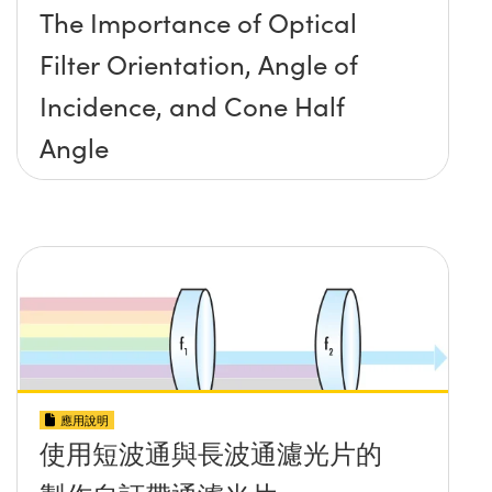
The Importance of Optical
Filter Orientation, Angle of
Incidence, and Cone Half
Angle
應用說明
使用短波通與長波通濾光片的