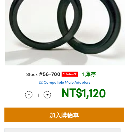
ssemblies | 光學組装
e Objectives | 反射物鏡
echnologies
llumination
nd Production
Test Targets
aphy | 影視製作和高級攝影
ng Cameras | IDS 相機
ig and Roughness Standards | 表
 儲存
msplitters | 雷射分光鏡
s
和粗糙度標準
 Test Targets
tical Components | SCHOTT 光
 Objectives
MR
Testing and Detection
Lens Accessories | 成像鏡頭配件
on Labs Cameras™ | Lucid Vision
 | 實驗室套件
croscopy | 雷射顯微鏡
mechanics
ent Tools | 量測工具
d Testing and Detection
y Cameras
rial Processing
e Lab and Production | 清倉實驗室
ety | 雷射防護
 Optics | 紅外線光學產品
and Isolators | 晶體和隔離器
用品
Cameras | Pixelink 相機
ptical Components | 主動光學元件
ed Lab and Production | 重新認證實
py Lighting |顯微鏡照明
oherence Tomography
ner
 | 磁性裝置
產線用品
cs | 光纖
arization | 雷射偏光片
as
g and Detection
opy Systems| 體視顯微鏡系統
nd Production
tics | 雷射光學
isms | 雷射稜鏡
as
py Filters | 顯微鏡濾光片
#56-700
1 庫存
Stock
CLEARANCE
 Optics | 超快光學
 Optics
ameras
Zoom Lenses | 變焦鏡頭模組
ng Development Systems
Compatible Male Adapters
NT$1,120
eam Sputtering) Coated Optics |
as
-
+
Quantity Selector
Use the plus and minus buttons to adjust
py Targets | 顯微鏡標靶
hoto-Optical Company
子束濺鍍）鍍膜光學元件
 Cameras
and Stage Micrometers | 刻劃板或
e Optical Elements (DOE) | 繞射光
尺
cessories and Optomechanics |
py Mechanics | 顯微鏡用結構件
s