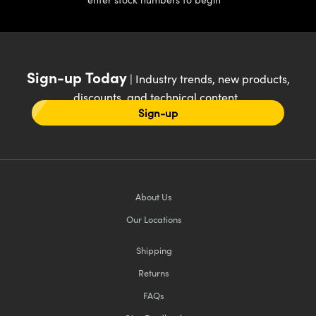
Sign-up Today
| Industry trends, new products,
discounts, and technical content
Sign-up
About Us
Our Locations
Shipping
Returns
FAQs