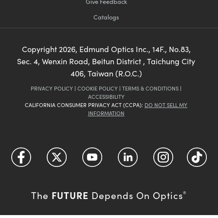
Give Feedback
Catalogs
Copyright
2026
, Edmund Optics Inc., 14F., No.83,
Sec. 4, Wenxin Road, Beitun District , Taichung City
406, Taiwan (R.O.C.)
PRIVACY POLICY
|
COOKIE POLICY
|
TERMS & CONDITIONS
|
ACCESSIBILITY
CALIFORNIA CONSUMER PRIVACY ACT (CCPA):
DO NOT SELL MY
INFORMATION
FUTURE
The
Depends On Optics
®