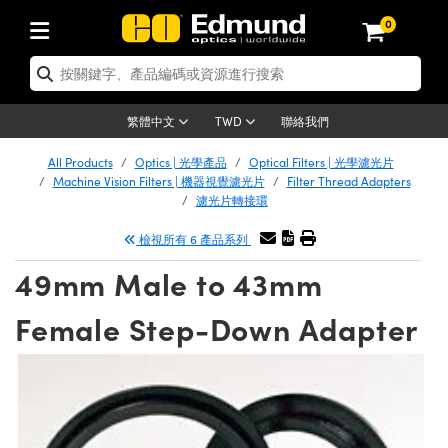
0
tics | 光學產品
ser Optics | 雷射光學
tomechanics | 光機組件
croscopy | 顯微鏡
sers | 雷射
aging Lenses | 成像鏡頭
meras | 相機
ts and Illumination | 照明
t Targets | 測試板
ting and Detection | 測試與監測
b and Production | 實驗室和生產
按應用選購
op By Brand
w Products | 新品專區
earance | 清倉品
ertified Products | 重新認證產
enses | 透鏡
rrors | 雷射反射鏡
tem | 鏡筒系統
tics® Objectives
urces | 雷射光源
al Length Lenses | 定焦鏡頭
ras
Vision Lighting | 機器視覺光源
n Test Targets | 解析度測試板
ng
C®
s
Laser Optics
聯絡我們
繁體中文
TWD
Metrology | 光學度量
leaning | 清潔用品
ied Optics | 重新認證光學產品
irrors | 反射鏡
nses | 雷射透鏡
Cage System | 光學籠式系統
Objectives | Mitutoyo 物鏡
surement and Electronics | 雷射
ic Lenses | 遠心鏡頭
thernet Cameras | Gigabit乙太網相
py Lighting |顯微鏡照明
n Test Targets | 畸變測試版
ing
on
 Optics
e Optics | 清倉光學產品
All Products
Optics | 光學產品
Optical Filters | 光學濾光片
子產品
Vision Solutions | 機器視覺方案
t Handling Tools | 零件夾持用品
ied Optomechanics | 重新認證光機
Machine Vision Filters | 機器視覺濾光片
Filter Thread Adapters
and Diffusers | 窗鏡或擴散片
ndow | 雷射光窗鏡
 Optical Mounts | 台式光學安裝座
bjectives | Olympus 物鏡
s (S-Mount Lenses) | M12 鏡頭 (S
opy Lighting | 寬譜光源
lysis & Stage Micrometers | 圖像
ameras
®
mechanics
e Optomechanics | 清倉光機組件
濾光片轉接環
tics | 雷射光學
ras | FLIR 相機
臺測試板
surement and Electronics | 雷射
Tools | 通用工具
檢視所有 6 產品系列
ilters | 光學濾光片
ters | 雷射濾光片
 System | 臺式系統
ctives | Nikon 物鏡
urces | 雷射光源
copy | 光譜儀
scopy
子產品
ied Lasers | 重新認證雷射
plifiers
iable Magnification Lenses
alsa Cameras | Teledyne Dalsa
ray Level Test Targets | 色卡測試板
dhesives | 光學膠
49mm Male to 43mm
tion Optics | 偏振光學元件
 Optics | 超快光學
ables and Breadboards | 光學平臺
ctives | ZEISS 物鏡
ht Sources | 其他光源
onal Imaging
ng Lenses
e Microscopy | 清倉顯微鏡
 | 探測器
ied Microscopy | 重新認證顯微鏡
ety | 雷射防護
pe Objectives | 顯微鏡物鏡
ets | USAF 測試版
ackened Products | Acktar 黑色吸
Female Step-Down Adapter
ters | 分光鏡
擴束器
 Upright Microscopes
ion Accessories | 光源配件
 Imaging
ras
e Imaging Lenses | 清倉成像鏡頭
Lumenera Microscopy Cameras
s | 放大器
ied Imaging Lenses | 重新認證成像鏡
d Stages | 電動平臺
echanics | 雷射用光機模組
ses
ings
稜鏡
tical Assemblies | 雷射光學元件組
orrected Objectives
nation
cal Imaging
nation
e Cameras | 清倉相機
ion Cameras | Allied Vision 相機
ers | 光度計
Material | 暗室器材
tages and Slides | 平臺和滑塊
essories | 雷射配件
d Lenses for Harsh Environments
| 刻劃板
ied Cameras | 重新認證相機
on Gratings | 繞射光柵
njugate Objectives | 有限共軛物鏡
on Microscopy
g and Detection
 Illumination | 清倉照明
meras | Basler 相機
copy | 光譜儀
and Accessories | UV固化設備
am Shaping | 雷射光束整形
d Apertures | 光圈類
Production | 實驗室和生產線
oduction and Advanced
ed Illumination | 重新認證照明