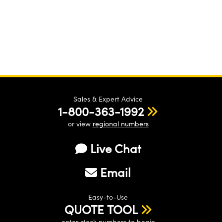
Sales & Expert Advice
1-800-363-1992
or view
regional numbers
Live Chat
Email
Easy-to-Use
QUOTE TOOL
enter stock numbers to begin