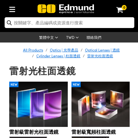
0
tics | 光學產品
ser Optics | 雷射光學
tomechanics | 光機組件
croscopy | 顯微鏡
sers | 雷射
aging Lenses | 成像鏡頭
meras | 相機
ts and Illumination | 照明
t Targets | 測試板
ting and Detection | 測試與監測
b and Production | 實驗室和生產
按應用選購
op By Brand
w Products | 新品專區
earance | 清倉品
ertified Products | 重新認證產
enses | 透鏡
rrors | 雷射反射鏡
tem | 鏡筒系統
tics® Objectives
urces | 雷射光源
al Length Lenses | 定焦鏡頭
ras
Vision Lighting | 機器視覺光源
n Test Targets | 解析度測試板
ng
C®
s
Laser Optics
聯絡我們
繁體中文
TWD
Metrology | 光學度量
leaning | 清潔用品
ied Optics | 重新認證光學產品
irrors | 反射鏡
nses | 雷射透鏡
Cage System | 光學籠式系統
Objectives | Mitutoyo 物鏡
surement and Electronics | 雷射
ic Lenses | 遠心鏡頭
thernet Cameras | Gigabit乙太網相
py Lighting |顯微鏡照明
n Test Targets | 畸變測試版
ing
on
 Optics
e Optics | 清倉光學產品
All Products
Optics | 光學產品
Optical Lenses | 透鏡
子產品
Vision Solutions | 機器視覺方案
t Handling Tools | 零件夾持用品
ied Optomechanics | 重新認證光機
Cylinder Lenses | 柱面透鏡
雷射光柱面透鏡
and Diffusers | 窗鏡或擴散片
ndow | 雷射光窗鏡
 Optical Mounts | 台式光學安裝座
bjectives | Olympus 物鏡
s (S-Mount Lenses) | M12 鏡頭 (S
opy Lighting | 寬譜光源
lysis & Stage Micrometers | 圖像
ameras
®
mechanics
e Optomechanics | 清倉光機組件
雷射光柱面透鏡
tics | 雷射光學
ras | FLIR 相機
臺測試板
surement and Electronics | 雷射
Tools | 通用工具
ilters | 光學濾光片
ters | 雷射濾光片
 System | 臺式系統
ctives | Nikon 物鏡
urces | 雷射光源
copy | 光譜儀
scopy
子產品
ied Lasers | 重新認證雷射
plifiers
iable Magnification Lenses
alsa Cameras | Teledyne Dalsa
ray Level Test Targets | 色卡測試板
dhesives | 光學膠
NEW
NEW
tion Optics | 偏振光學元件
 Optics | 超快光學
ables and Breadboards | 光學平臺
ctives | ZEISS 物鏡
ht Sources | 其他光源
onal Imaging
ng Lenses
e Microscopy | 清倉顯微鏡
 | 探測器
ied Microscopy | 重新認證顯微鏡
ety | 雷射防護
pe Objectives | 顯微鏡物鏡
ets | USAF 測試版
ackened Products | Acktar 黑色吸
ters | 分光鏡
擴束器
 Upright Microscopes
ion Accessories | 光源配件
 Imaging
ras
e Imaging Lenses | 清倉成像鏡頭
Lumenera Microscopy Cameras
s | 放大器
ied Imaging Lenses | 重新認證成像鏡
d Stages | 電動平臺
echanics | 雷射用光機模組
ses
ings
稜鏡
tical Assemblies | 雷射光學元件組
orrected Objectives
nation
cal Imaging
nation
e Cameras | 清倉相機
ion Cameras | Allied Vision 相機
ers | 光度計
Material | 暗室器材
tages and Slides | 平臺和滑塊
essories | 雷射配件
d Lenses for Harsh Environments
| 刻劃板
ied Cameras | 重新認證相機
on Gratings | 繞射光柵
njugate Objectives | 有限共軛物鏡
on Microscopy
g and Detection
 Illumination | 清倉照明
meras | Basler 相機
copy | 光譜儀
and Accessories | UV固化設備
雷射級寬頻柱面透鏡
雷射級雷射光柱面透鏡
am Shaping | 雷射光束整形
d Apertures | 光圈類
Production | 實驗室和生產線
oduction and Advanced
ed Illumination | 重新認證照明