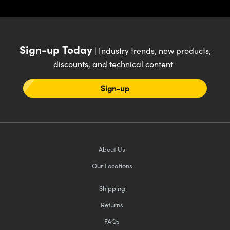
® Optical Components
ed Interface Cameras | 高速接口相
 | 目鏡
ion Labs™
nses and Couplers | 中繼鏡或耦合鏡
ameras | 模擬相機
Sign-up Today
| Industry trends, new products,
d Direct Microscopes | 袖珍顯微鏡
discounts, and technical content
Cameras
顯微鏡
Systems | 成像系統
Sign-up
ics
s | 放大鏡
ras
scopy
n Gratings™
About Us
AX
Our Locations
tical Components | SCHOTT 光
Shipping
Returns
FAQs