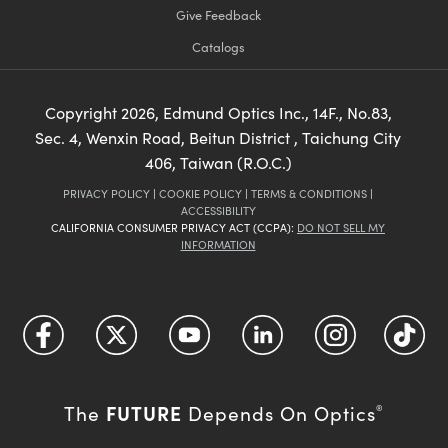
Give Feedback
Innovations (UFI)
Catalogs
Copyright
2026
, Edmund Optics Inc., 14F., No.83,
Sec. 4, Wenxin Road, Beitun District , Taichung City
406, Taiwan (R.O.C.)
PRIVACY POLICY
|
COOKIE POLICY
|
TERMS & CONDITIONS
|
ACCESSIBILITY
CALIFORNIA CONSUMER PRIVACY ACT (CCPA):
DO NOT SELL MY
INFORMATION
FUTURE
The
Depends On Optics
®