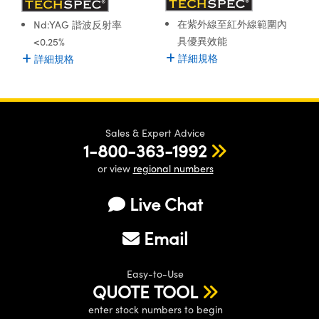
ssemblies | 光學組装
e Objectives | 反射物鏡
echnologies
llumination
nd Production
Test Targets
aphy | 影視製作和高級攝影
ng Cameras | IDS 相機
ig and Roughness Standards | 表
 儲存
在紫外線至紅外線範圍內
Nd:YAG 諧波反射率
msplitters | 雷射分光鏡
s
和粗糙度標準
 Test Targets
具優異效能
<0.25%
tical Components | SCHOTT 光
 Objectives
MR
Testing and Detection
Lens Accessories | 成像鏡頭配件
on Labs Cameras™ | Lucid Vision
 | 實驗室套件
詳細規格
詳細規格
croscopy | 雷射顯微鏡
mechanics
ent Tools | 量測工具
d Testing and Detection
y Cameras
rial Processing
e Lab and Production | 清倉實驗室
ety | 雷射防護
 Optics | 紅外線光學產品
and Isolators | 晶體和隔離器
用品
Cameras | Pixelink 相機
ptical Components | 主動光學元件
ed Lab and Production | 重新認證實
py Lighting |顯微鏡照明
oherence Tomography
ner
 | 磁性裝置
產線用品
cs | 光纖
arization | 雷射偏光片
as
g and Detection
Sales & Expert Advice
opy Systems| 體視顯微鏡系統
nd Production
1-800-363-1992
tics | 雷射光學
isms | 雷射稜鏡
as
py Filters | 顯微鏡濾光片
or view
regional numbers
 Optics | 超快光學
 Optics
ameras
Zoom Lenses | 變焦鏡頭模組
ng Development Systems
Live Chat
eam Sputtering) Coated Optics |
as
py Targets | 顯微鏡標靶
hoto-Optical Company
子束濺鍍）鍍膜光學元件
Email
 Cameras
and Stage Micrometers | 刻劃板或
e Optical Elements (DOE) | 繞射光
Easy-to-Use
尺
cessories and Optomechanics |
QUOTE TOOL
enter stock numbers to begin
py Mechanics | 顯微鏡用結構件
s