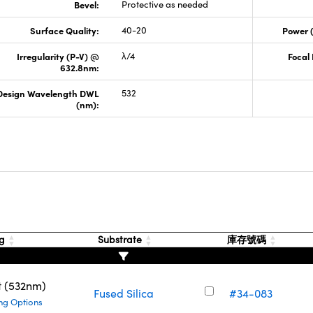
Bevel:
Protective as needed
Surface Quality:
40-20
Power 
Irregularity (P-V) @
λ/4
Focal
632.8nm:
Design Wavelength DWL
532
(nm):
ng
Substrate
庫存號碼
t (532nm)
Fused Silica
#34-083
ng Options