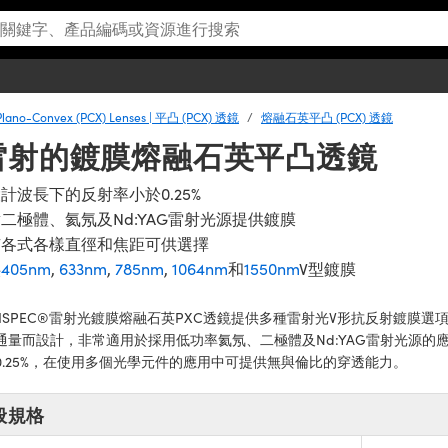
Plano-Convex (PCX) Lenses | 平凸 (PCX) 透鏡
熔融石英平凸 (PCX) 透鏡
於雷射的鍍膜熔融石英平凸透鏡
計波長下的反射率小於0.25%
二極體、氦氖及Nd:YAG雷射光源提供鍍膜
有各式各樣直徑和焦距可供選擇
供
405nm
,
633nm
,
785nm
,
1064nm
和
1550nm
V型鍍膜
CHSPEC®雷射光鍍膜熔融石英PXC透鏡提供多種雷射光V形抗反射鍍膜
通量而設計，非常適用於採用低功率氦氖、二極體及Nd:YAG雷射光源
0.25%，在使用多個光學元件的應用中可提供無與倫比的穿透能力。
般規格