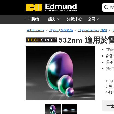
購物
能力
知識中心
公司
All Products
Optics | 光學產品
Optical Lenses | 透鏡
532nm 適用
在設
針對
具
提
TE
大光
小於
一