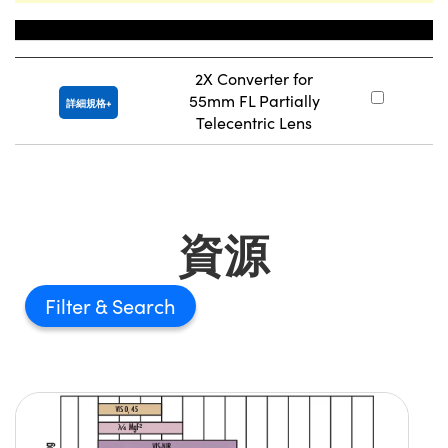
Title
庫
2X Converter for
55mm FL Partially
#
詳細規格
Telecentric Lens
資源
Filter