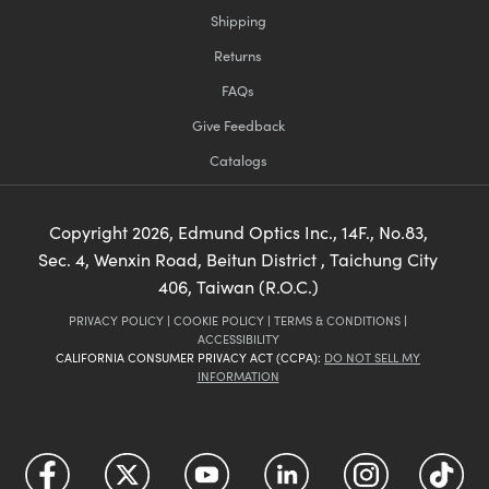
Shipping
Returns
FAQs
Give Feedback
Catalogs
Copyright
2026
, Edmund Optics Inc., 14F., No.83,
Sec. 4, Wenxin Road, Beitun District , Taichung City
406, Taiwan (R.O.C.)
PRIVACY POLICY
|
COOKIE POLICY
|
TERMS & CONDITIONS
|
ACCESSIBILITY
CALIFORNIA CONSUMER PRIVACY ACT (CCPA):
DO NOT SELL MY
INFORMATION