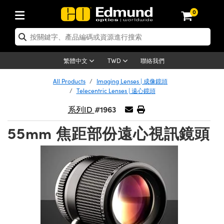
0
tics | 光學產品
ser Optics | 雷射光學
tomechanics | 光機組件
croscopy | 顯微鏡
sers | 雷射
aging Lenses | 成像鏡頭
meras | 相機
ts and Illumination | 照明
t Targets | 測試板
ting and Detection | 測試與監測
b and Production | 實驗室和生產
按應用選購
op By Brand
w Products | 新品專區
earance | 清倉品
ertified Products | 重新認證產
enses | 透鏡
rrors | 雷射反射鏡
tem | 鏡筒系統
tics® Objectives
urces | 雷射光源
al Length Lenses | 定焦鏡頭
ras
Vision Lighting | 機器視覺光源
n Test Targets | 解析度測試板
ng
C®
s
Laser Optics
聯絡我們
繁體中文
TWD
Metrology | 光學度量
leaning | 清潔用品
ied Optics | 重新認證光學產品
irrors | 反射鏡
nses | 雷射透鏡
Cage System | 光學籠式系統
Objectives | Mitutoyo 物鏡
surement and Electronics | 雷射
ic Lenses | 遠心鏡頭
thernet Cameras | Gigabit乙太網相
py Lighting |顯微鏡照明
n Test Targets | 畸變測試版
ing
on
 Optics
e Optics | 清倉光學產品
All Products
Imaging Lenses | 成像鏡頭
子產品
Vision Solutions | 機器視覺方案
t Handling Tools | 零件夾持用品
ied Optomechanics | 重新認證光機
Telecentric Lenses | 遠心鏡頭
and Diffusers | 窗鏡或擴散片
ndow | 雷射光窗鏡
 Optical Mounts | 台式光學安裝座
bjectives | Olympus 物鏡
s (S-Mount Lenses) | M12 鏡頭 (S
opy Lighting | 寬譜光源
lysis & Stage Micrometers | 圖像
ameras
®
mechanics
e Optomechanics | 清倉光機組件
#1963
系列ID
tics | 雷射光學
ras | FLIR 相機
臺測試板
surement and Electronics | 雷射
Tools | 通用工具
ilters | 光學濾光片
ters | 雷射濾光片
 System | 臺式系統
ctives | Nikon 物鏡
urces | 雷射光源
copy | 光譜儀
scopy
子產品
ied Lasers | 重新認證雷射
55mm 焦距部份遠心視訊鏡頭
plifiers
iable Magnification Lenses
alsa Cameras | Teledyne Dalsa
ray Level Test Targets | 色卡測試板
dhesives | 光學膠
tion Optics | 偏振光學元件
 Optics | 超快光學
ables and Breadboards | 光學平臺
ctives | ZEISS 物鏡
ht Sources | 其他光源
onal Imaging
ng Lenses
e Microscopy | 清倉顯微鏡
 | 探測器
ied Microscopy | 重新認證顯微鏡
ety | 雷射防護
pe Objectives | 顯微鏡物鏡
ets | USAF 測試版
ackened Products | Acktar 黑色吸
ters | 分光鏡
擴束器
 Upright Microscopes
ion Accessories | 光源配件
 Imaging
ras
e Imaging Lenses | 清倉成像鏡頭
Lumenera Microscopy Cameras
s | 放大器
ied Imaging Lenses | 重新認證成像鏡
d Stages | 電動平臺
echanics | 雷射用光機模組
ses
ings
稜鏡
tical Assemblies | 雷射光學元件組
orrected Objectives
nation
cal Imaging
nation
e Cameras | 清倉相機
ion Cameras | Allied Vision 相機
ers | 光度計
Material | 暗室器材
tages and Slides | 平臺和滑塊
essories | 雷射配件
d Lenses for Harsh Environments
| 刻劃板
ied Cameras | 重新認證相機
on Gratings | 繞射光柵
njugate Objectives | 有限共軛物鏡
on Microscopy
g and Detection
 Illumination | 清倉照明
meras | Basler 相機
copy | 光譜儀
and Accessories | UV固化設備
am Shaping | 雷射光束整形
d Apertures | 光圈類
Production | 實驗室和生產線
oduction and Advanced
ed Illumination | 重新認證照明