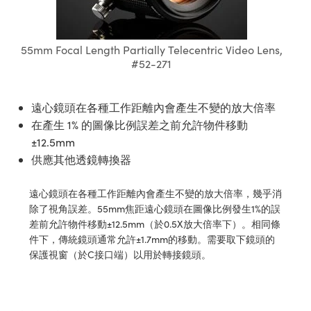
ssemblies | 光學組装
e Objectives | 反射物鏡
echnologies
llumination
nd Production
Test Targets
aphy | 影視製作和高級攝影
ng Cameras | IDS 相機
ig and Roughness Standards | 表
 儲存
msplitters | 雷射分光鏡
s
和粗糙度標準
 Test Targets
tical Components | SCHOTT 光
 Objectives
MR
Testing and Detection
Lens Accessories | 成像鏡頭配件
on Labs Cameras™ | Lucid Vision
 | 實驗室套件
55mm Focal Length Partially Telecentric Video Lens,
croscopy | 雷射顯微鏡
mechanics
ent Tools | 量測工具
d Testing and Detection
#52-271
y Cameras
rial Processing
e Lab and Production | 清倉實驗室
ety | 雷射防護
 Optics | 紅外線光學產品
and Isolators | 晶體和隔離器
用品
Cameras | Pixelink 相機
ptical Components | 主動光學元件
ed Lab and Production | 重新認證實
py Lighting |顯微鏡照明
oherence Tomography
ner
 | 磁性裝置
遠心鏡頭在各種工作距離內會產生不變的放大倍率
產線用品
cs | 光纖
arization | 雷射偏光片
as
g and Detection
在產生 1% 的圖像比例誤差之前允許物件移動
opy Systems| 體視顯微鏡系統
nd Production
±12.5mm
tics | 雷射光學
isms | 雷射稜鏡
as
供應其他透鏡轉換器
py Filters | 顯微鏡濾光片
 Optics | 超快光學
 Optics
ameras
Zoom Lenses | 變焦鏡頭模組
ng Development Systems
遠心鏡頭在各種工作距離內會產生不變的放大倍率，幾乎消
除了視角誤差。55mm焦距遠心鏡頭在圖像比例發生1%的誤
eam Sputtering) Coated Optics |
as
py Targets | 顯微鏡標靶
hoto-Optical Company
差前允許物件移動±12.5mm（於0.5X放大倍率下）。相同條
子束濺鍍）鍍膜光學元件
件下，傳統鏡頭通常允許±1.7mm的移動。需要取下鏡頭的
 Cameras
and Stage Micrometers | 刻劃板或
保護視窗（於C接口端）以用於轉接鏡頭。
e Optical Elements (DOE) | 繞射光
尺
cessories and Optomechanics |
py Mechanics | 顯微鏡用結構件
s