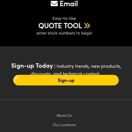
Email
Easy-to-Use
QUOTE TOOL
enter stock numbers to begin
Sign-up Today
| Industry trends, new products,
discounts, and technical content
Sign-up
About Us
Our Locations