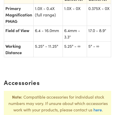
Primary
1.0X - 0.4X
1.0X - 0X
0.375X - 0X
Magnification
(full range)
PMAG
Field of View
6.4 - 16.0mm
6.4mm -
17.0 - 8.9°
3.3°
Working
5.25" - 11.25"
5.25" - ∞
5" - ∞
Distance
Accessories
Note:
Compatible accessories for individual stock
numbers may vary. If unsure about which accessories
work with your products, please contact us
here
.