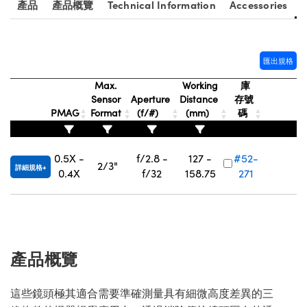
產品
產品概覽
Technical Information
Accessories
® Optical Components
ed Interface Cameras | 高速接口相
 | 目鏡
ion Labs™
nses and Couplers | 中繼鏡或耦合鏡
ameras | 模擬相機
匯出規格
d Direct Microscopes | 袖珍顯微鏡
Max.
Working
庫
Cameras
顯微鏡
Sensor
Aperture
Distance
存號
PMAG
Format
(f/#)
(mm)
碼
Systems | 成像系統
ics
s | 放大鏡
ras
0.5X -
f/2.8 -
127 -
#52-
scopy
2/3"
詳細規格
0.4X
f/32
158.75
271
n Gratings™
AX
tical Components | SCHOTT 光
產品概覽
這些鏡頭極其適合需要準確測量具有細微高度差異的三