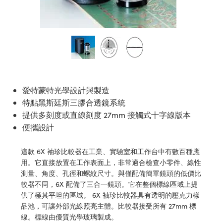
ssemblies | 光學組装
e Objectives | 反射物鏡
echnologies
llumination
nd Production
Test Targets
aphy | 影視製作和高級攝影
ng Cameras | IDS 相機
ig and Roughness Standards | 表
 儲存
msplitters | 雷射分光鏡
s
和粗糙度標準
 Test Targets
tical Components | SCHOTT 光
 Objectives
MR
Testing and Detection
Lens Accessories | 成像鏡頭配件
on Labs Cameras™ | Lucid Vision
 | 實驗室套件
croscopy | 雷射顯微鏡
mechanics
ent Tools | 量測工具
d Testing and Detection
y Cameras
rial Processing
e Lab and Production | 清倉實驗室
ety | 雷射防護
 Optics | 紅外線光學產品
and Isolators | 晶體和隔離器
用品
Cameras | Pixelink 相機
ptical Components | 主動光學元件
ed Lab and Production | 重新認證實
py Lighting |顯微鏡照明
oherence Tomography
ner
 | 磁性裝置
產線用品
cs | 光纖
arization | 雷射偏光片
as
g and Detection
愛特蒙特光學設計與製造
opy Systems| 體視顯微鏡系統
nd Production
特點黑斯廷斯三膠合透鏡系統
tics | 雷射光學
isms | 雷射稜鏡
as
提供多刻度或直線刻度 27mm 接觸式十字線版本
py Filters | 顯微鏡濾光片
便攜設計
 Optics | 超快光學
 Optics
ameras
Zoom Lenses | 變焦鏡頭模組
ng Development Systems
eam Sputtering) Coated Optics |
這款 6X 袖珍比較器在工業、實驗室和工作台中有數百種應
as
py Targets | 顯微鏡標靶
hoto-Optical Company
子束濺鍍）鍍膜光學元件
用。它直接放置在工作表面上，非常適合檢查小零件、線性
測量、角度、孔徑和螺紋尺寸。與僅配備簡單鏡頭的低價比
 Cameras
and Stage Micrometers | 刻劃板或
e Optical Elements (DOE) | 繞射光
較器不同，6X 配備了三合一鏡頭。它在整個標線區域上提
尺
供了極其平坦的區域。 6X 袖珍比較器具有透明的壓克力樣
cessories and Optomechanics |
品池，可讓外部光線照亮主體。比較器接受所有 27mm 標
py Mechanics | 顯微鏡用結構件
線。標線由優質光學玻璃製成。
s