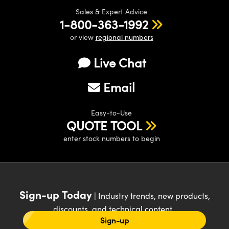
Sales & Expert Advice
1-800-363-1992
or view
regional numbers
Live Chat
Email
Easy-to-Use
QUOTE TOOL
enter stock numbers to begin
Sign-up Today
| Industry trends, new products,
discounts, and technical content
Sign-up