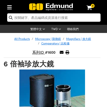
0
tics | 光學產品
ser Optics | 雷射光學
tomechanics | 光機組件
croscopy | 顯微鏡
sers | 雷射
aging Lenses | 成像鏡頭
meras | 相機
ts and Illumination | 照明
t Targets | 測試板
ting and Detection | 測試與監測
b and Production | 實驗室和生產
按應用選購
op By Brand
w Products | 新品專區
earance | 清倉品
ertified Products | 重新認證產
enses | 透鏡
rrors | 雷射反射鏡
tem | 鏡筒系統
tics® Objectives
urces | 雷射光源
al Length Lenses | 定焦鏡頭
ras
Vision Lighting | 機器視覺光源
n Test Targets | 解析度測試板
ng
C®
s
Laser Optics
聯絡我們
繁體中文
TWD
Metrology | 光學度量
leaning | 清潔用品
ied Optics | 重新認證光學產品
irrors | 反射鏡
nses | 雷射透鏡
Cage System | 光學籠式系統
Objectives | Mitutoyo 物鏡
surement and Electronics | 雷射
ic Lenses | 遠心鏡頭
thernet Cameras | Gigabit乙太網相
py Lighting |顯微鏡照明
n Test Targets | 畸變測試版
ing
on
 Optics
e Optics | 清倉光學產品
All Products
Microscopy | 顯微鏡
Magnifiers | 放大鏡
子產品
Vision Solutions | 機器視覺方案
t Handling Tools | 零件夾持用品
ied Optomechanics | 重新認證光機
Comparators | 比較儀
and Diffusers | 窗鏡或擴散片
ndow | 雷射光窗鏡
 Optical Mounts | 台式光學安裝座
bjectives | Olympus 物鏡
s (S-Mount Lenses) | M12 鏡頭 (S
opy Lighting | 寬譜光源
lysis & Stage Micrometers | 圖像
ameras
®
mechanics
e Optomechanics | 清倉光機組件
#1600
系列ID
tics | 雷射光學
ras | FLIR 相機
臺測試板
surement and Electronics | 雷射
Tools | 通用工具
ilters | 光學濾光片
ters | 雷射濾光片
 System | 臺式系統
ctives | Nikon 物鏡
urces | 雷射光源
copy | 光譜儀
scopy
子產品
ied Lasers | 重新認證雷射
6 倍袖珍放大鏡
plifiers
iable Magnification Lenses
alsa Cameras | Teledyne Dalsa
ray Level Test Targets | 色卡測試板
dhesives | 光學膠
tion Optics | 偏振光學元件
 Optics | 超快光學
ables and Breadboards | 光學平臺
ctives | ZEISS 物鏡
ht Sources | 其他光源
onal Imaging
ng Lenses
e Microscopy | 清倉顯微鏡
 | 探測器
ied Microscopy | 重新認證顯微鏡
ety | 雷射防護
pe Objectives | 顯微鏡物鏡
ets | USAF 測試版
ackened Products | Acktar 黑色吸
ters | 分光鏡
擴束器
 Upright Microscopes
ion Accessories | 光源配件
 Imaging
ras
e Imaging Lenses | 清倉成像鏡頭
Lumenera Microscopy Cameras
s | 放大器
ied Imaging Lenses | 重新認證成像鏡
d Stages | 電動平臺
echanics | 雷射用光機模組
ses
ings
稜鏡
tical Assemblies | 雷射光學元件組
orrected Objectives
nation
cal Imaging
nation
e Cameras | 清倉相機
ion Cameras | Allied Vision 相機
ers | 光度計
Material | 暗室器材
tages and Slides | 平臺和滑塊
essories | 雷射配件
d Lenses for Harsh Environments
| 刻劃板
ied Cameras | 重新認證相機
on Gratings | 繞射光柵
njugate Objectives | 有限共軛物鏡
on Microscopy
g and Detection
 Illumination | 清倉照明
meras | Basler 相機
copy | 光譜儀
and Accessories | UV固化設備
am Shaping | 雷射光束整形
d Apertures | 光圈類
Production | 實驗室和生產線
oduction and Advanced
ed Illumination | 重新認證照明