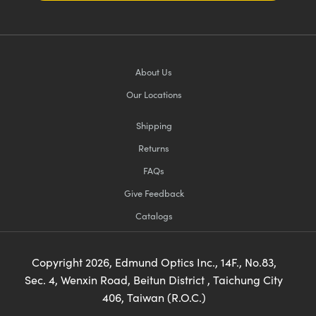
About Us
Our Locations
Shipping
Returns
FAQs
Give Feedback
Catalogs
Copyright
2026
, Edmund Optics Inc., 14F., No.83,
Sec. 4, Wenxin Road, Beitun District , Taichung City
406, Taiwan (R.O.C.)