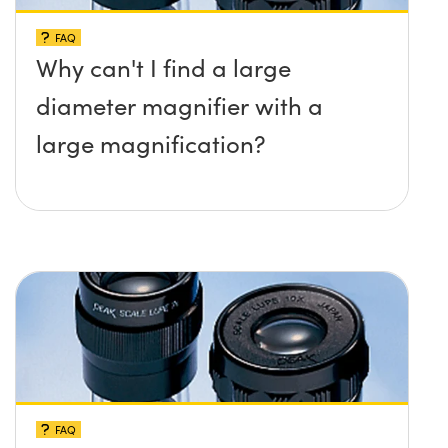
FAQ
Why can't I find a large
diameter magnifier with a
large magnification?
FAQ