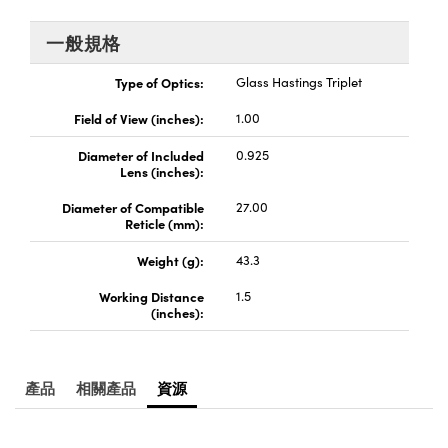
® Optical Components
ed Interface Cameras | 高速接口相
 | 目鏡
一般規格
ion Labs™
nses and Couplers | 中繼鏡或耦合鏡
Type of Optics:
Glass Hastings Triplet
ameras | 模擬相機
Field of View (inches):
1.00
d Direct Microscopes | 袖珍顯微鏡
Cameras
顯微鏡
Diameter of Included
0.925
Systems | 成像系統
Lens (inches):
ics
s | 放大鏡
Diameter of Compatible
27.00
ras
Reticle (mm):
scopy
Weight (g):
43.3
n Gratings™
Working Distance
1.5
(inches):
AX
tical Components | SCHOTT 光
產品
相關產品
資源