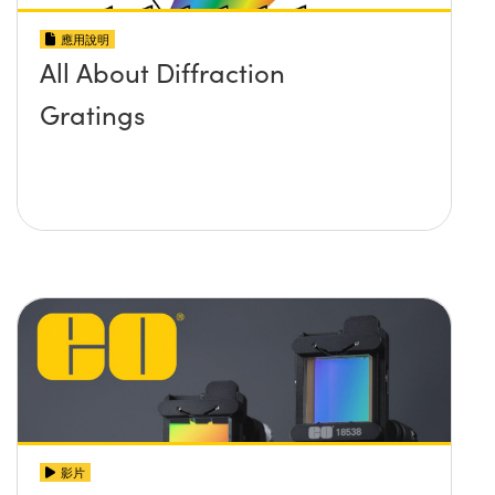
應用說明
All About Diffraction
Gratings
影片