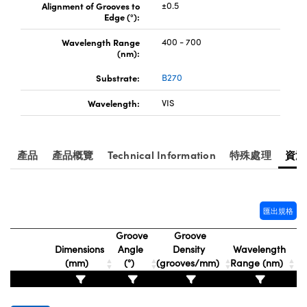
目鏡
eras
ptical Components
Alignment of Grooves to
±0.5
Edge (°):
s and Couplers | 中繼鏡或耦合鏡
tems | 成像系統
 Labs™
Wavelength Range
400 - 700
(nm):
 Direct Microscopes | 袖珍顯微鏡或直讀式顯微
Substrate:
B270
Wavelength:
VIS
| 放大鏡
opy
產品
產品概覽
Technical Information
特殊處理
資源
ratings™
匯出規格
Groove
Groove
cal Components | SCHOTT 光學元件
Dimensions
Angle
Density
Wavelength
(mm)
(°)
(grooves/mm)
Range (nm)
vations (UFI)