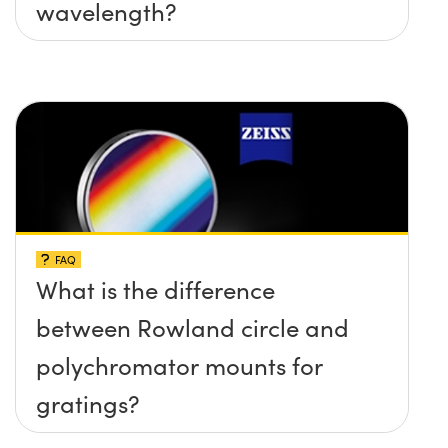
wavelength?
FAQ
What is the difference
between Rowland circle and
polychromator mounts for
gratings?