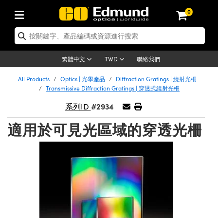
0
cs | 光學產品
 Optics | 雷射光學
mechanics | 光機組件
oscopy | 顯微鏡
s | 雷射
ng Lenses | 成像鏡頭
ras | 相機
and Illumination | 照明
Targets | 測試板
ng and Detection | 測試與監測
nd Production | 實驗室和生產線
應用選購
By Brand
Products | 新品專區
ance | 清倉品
tified Products | 重新認證產品
s | 透鏡
rs | 雷射反射鏡
 | 鏡筒系統
s® Objectives
es | 雷射光源
Length Lenses | 定焦鏡頭
ion Lighting | 機器視覺光源
est Targets | 解析度測試板
rology | 光學度量
aning | 清潔用品
er Optics
 Optics | 重新認證光學產品
聯絡我們
繁體中文
TWD
ors | 反射鏡
s | 雷射透鏡
e System | 光學籠式系統
ctives | Mitutoyo 物鏡
rement and Electronics | 雷射量測和電子產品
Lenses | 遠心鏡頭
rnet Cameras | Gigabit乙太網相機
Lighting |顯微鏡照明
est Targets | 畸變測試版
ion Solutions | 機器視覺方案
andling Tools | 零件夾持用品
ics
ptics | 清倉光學產品
 Optomechanics | 重新認證光機組件
All Products
Optics | 光學產品
Diffraction Gratings | 繞射光柵
Transmissive Diffraction Gratings | 穿透式繞射光柵
 Diffusers | 窗鏡或擴散片
ow | 雷射光窗鏡
ptical Mounts | 台式光學安裝座
ctives | Olympus 物鏡
s | 雷射光學
S-Mount Lenses) | M12 鏡頭 (S 接口鏡頭)
 | FLIR 相機
 Lighting | 寬譜光源
sis & Stage Micrometers | 圖像分析和平臺測
rement and Electronics | 雷射量測和電子產品
ls | 通用工具
eras
hanics
Optomechanics | 清倉光機組件
 Lasers | 重新認證雷射
#2934
系列ID
ers | 光學濾光片
s | 雷射濾光片
stem | 臺式系統
ves | Nikon 物鏡
iers
le Magnification Lenses
sa Cameras | Teledyne Dalsa 相機
es | 雷射光源
 探測器
sives | 光學膠
y | 光譜儀
opy
 Microscopy | 重新認證顯微鏡
適用於可見光區域的穿透光柵
 Level Test Targets | 色卡測試板
n Optics | 偏振光學元件
tics | 超快光學
les and Breadboards | 光學平臺和麵包板
ves | ZEISS 物鏡
y | 雷射防護
Objectives | 顯微鏡物鏡
enera Microscopy Cameras
Sources | 其他光源
 放大器
ened Products | Acktar 黑色吸光材料
l Imaging
Lenses
icroscopy | 清倉顯微鏡
 Imaging Lenses | 重新認證成像鏡頭
 | USAF 測試版
s | 分光鏡
器
tages | 電動平臺
right Microscopes
anics | 雷射用光機模組
Cameras | Allied Vision 相機
 Accessories | 光源配件
 | 光度計
erial | 暗室器材
ging
maging Lenses | 清倉成像鏡頭
 Cameras | 重新認證相機
s
al Assemblies | 雷射光學元件組装
es and Slides | 平臺和滑塊
cted Objectives
ories | 雷射配件
nses for Harsh Environments
as | Basler 相機
ion
y | 光譜儀
d Accessories | UV固化設備
 Imaging
ion
ameras | 清倉相機
Illumination | 重新認證照明
劃板
Gratings | 繞射光柵
 Shaping | 雷射光束整形
ertures | 光圈類
gate Objectives | 有限共軛物鏡
oduction | 實驗室和生產線
ction and Advanced Photography | 影視製
Cameras | IDS 相機
 and Roughness Standards | 表面光潔度和粗
Microscopy
nd Detection
lumination | 清倉照明
st Targets