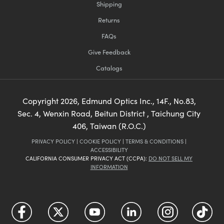
Shipping
Returns
FAQs
Give Feedback
Catalogs
Copyright
2026
, Edmund Optics Inc., 14F., No.83,
Sec. 4, Wenxin Road, Beitun District , Taichung City
406, Taiwan (R.O.C.)
PRIVACY POLICY
|
COOKIE POLICY
|
TERMS & CONDITIONS
|
ACCESSIBILITY
CALIFORNIA CONSUMER PRIVACY ACT (CCPA):
DO NOT SELL MY
INFORMATION