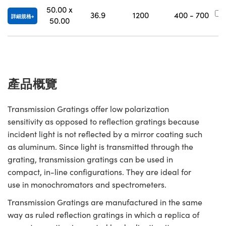
50.00 x
36.9
1200
400 - 700
詳細規格
50.00
產品概覽
Transmission Gratings offer low polarization
sensitivity as opposed to reflection gratings because
incident light is not reflected by a mirror coating such
as aluminum. Since light is transmitted through the
grating, transmission gratings can be used in
compact, in-line configurations. They are ideal for
use in monochromators and spectrometers.
Transmission Gratings are manufactured in the same
way as ruled reflection gratings in which a replica of