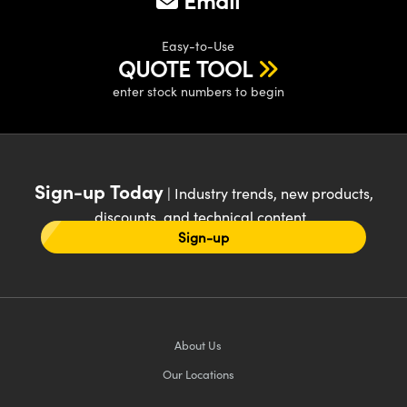
Easy-to-Use
QUOTE TOOL
enter stock numbers to begin
Sign-up Today
| Industry trends, new products,
discounts, and technical content
Sign-up
About Us
Our Locations