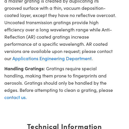
a master grating is created by duplicating its
grooved surface with a thin, vacuum deposition-
coated layer, except they have no reflective overcoat.
Uncoated transmission gratings provide high
efficiency over a long wavelength range while Anti-
Reflection (AR) coated gratings increase
performance at a specific wavelength. AR coated
versions are available upon request; please contact
our
Applications Engineering Department
.
Handling Gratings:
Gratings require special
handling, making them prone to fingerprints and
aerosols. Gratings should only be handled by the
edges. Before attempting to clean a grating, please
contact us.
Technical Information