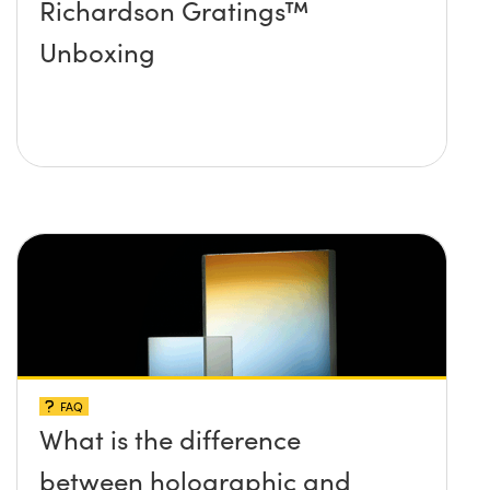
Richardson Gratings™
Unboxing
FAQ
What is the difference
between holographic and