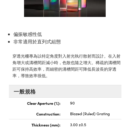
mblies | 光學組装
plitters | 雷射分光鏡
bjectives | 反射物鏡
Labs Cameras™ | Lucid Vision 相機
實驗室套件
nologies
mination
Production
t Targets
sting and Detection
s Accessories | 成像鏡頭配件
 Tools | 量測工具
cal Components | SCHOTT 光學元件
scopy | 雷射顯微鏡
hanics
jectives
eras | Pixelink 相機
y | 雷射防護
ting and Detection
 Lab and Production | 重新認證實驗室和生產線
cal Components | 主動光學元件
tics | 紅外線光學產品
 Isolators | 晶體和隔離器
Cameras
磁性裝置
l Processing
Lab and Production | 清倉實驗室和生產線用品
偏振敏感性低
nd Detection
非常適用於直列式組態
| 光纖
zation | 雷射偏光片
Lighting |顯微鏡照明
Production
rence Tomography
穿透光柵專為以特定角度對入射光執行散射而設計。在入射
s | 雷射光學
s | 雷射稜鏡
 Systems| 體視顯微鏡系統
eras
角增大或溝槽間距減小時，色散也隨之增大。稀疏的溝槽間
距可保持高效率，而細密的溝槽間距可降低長波長的穿透
tics | 超快光學
ics
Filters | 顯微鏡濾光片
率，導致效率很低。
m Sputtering) Coated Optics | IBS（離子束濺
om Lenses | 變焦鏡頭模組
meras
Development Systems
元件
一般規格
Targets | 顯微鏡標靶
ssories and Optomechanics | 相機配件
o-Optical Company
Optical Elements (DOE) | 繞射光學元件
Clear Aperture (%):
90
d Stage Micrometers | 刻劃板或鏡臺測微尺
Interface Cameras | 高速接口相機
Construction:
Blazed (Ruled) Grating
 Mechanics | 顯微鏡用結構件
ras | 模擬相機
Thickness (mm):
3.00 ±0.5