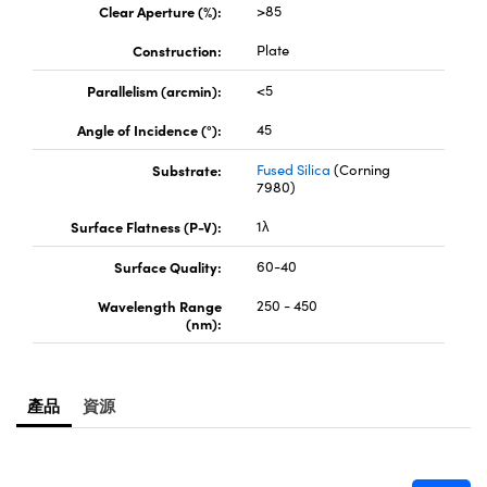
® Optical Components
Clear Aperture (%):
>85
ed Interface Cameras | 高速接口相
 | 目鏡
Construction:
Plate
ion Labs™
nses and Couplers | 中繼鏡或耦合鏡
ameras | 模擬相機
Parallelism (arcmin):
<5
d Direct Microscopes | 袖珍顯微鏡
Angle of Incidence (°):
45
Cameras
顯微鏡
Substrate:
Fused Silica
(Corning
Systems | 成像系統
7980)
ics
s | 放大鏡
Surface Flatness (P-V):
1λ
ras
scopy
Surface Quality:
60-40
n Gratings™
Wavelength Range
250 - 450
(nm):
AX
tical Components | SCHOTT 光
產品
資源