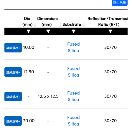
匯出規格
Innovations (UFI)
Dia.
Dimensions
Reflection/Transmissio
(mm)
(mm)
Substrate
Ratio (R/T)
Fused
10.00
-
30/70
詳細規格
Silica
Fused
12.50
-
30/70
詳細規格
Silica
Fused
-
12.5 x 12.5
30/70
詳細規格
Silica
Fused
20.00
-
30/70
詳細規格
Silica