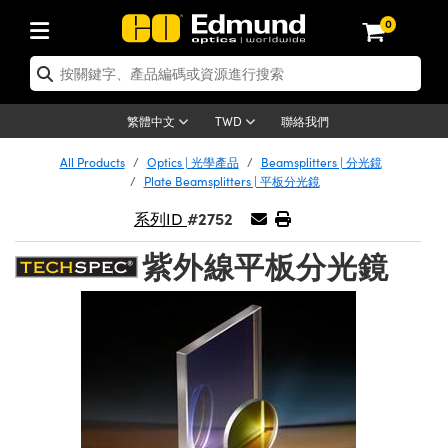
0
tics | 光學產品
ser Optics | 雷射光學
tomechanics | 光機組件
croscopy | 顯微鏡
sers | 雷射
aging Lenses | 成像鏡頭
meras | 相機
ts and Illumination | 照明
t Targets | 測試板
ting and Detection | 測試與監測
b and Production | 實驗室和生產
按應用選購
op By Brand
w Products | 新品專區
earance | 清倉品
ertified Products | 重新認證產
enses | 透鏡
rrors | 雷射反射鏡
tem | 鏡筒系統
tics® Objectives
urces | 雷射光源
al Length Lenses | 定焦鏡頭
ras
Vision Lighting | 機器視覺光源
n Test Targets | 解析度測試板
ng
C®
s
Laser Optics
聯絡我們
繁體中文
TWD
Metrology | 光學度量
leaning | 清潔用品
ied Optics | 重新認證光學產品
irrors | 反射鏡
nses | 雷射透鏡
Cage System | 光學籠式系統
Objectives | Mitutoyo 物鏡
surement and Electronics | 雷射
ic Lenses | 遠心鏡頭
thernet Cameras | Gigabit乙太網相
py Lighting |顯微鏡照明
n Test Targets | 畸變測試版
ing
on
 Optics
e Optics | 清倉光學產品
All Products
Optics | 光學產品
Beamsplitters | 分光鏡
子產品
Vision Solutions | 機器視覺方案
t Handling Tools | 零件夾持用品
ied Optomechanics | 重新認證光機
Plate Beamsplitters | 平板分光鏡
and Diffusers | 窗鏡或擴散片
ndow | 雷射光窗鏡
 Optical Mounts | 台式光學安裝座
bjectives | Olympus 物鏡
s (S-Mount Lenses) | M12 鏡頭 (S
opy Lighting | 寬譜光源
lysis & Stage Micrometers | 圖像
ameras
®
mechanics
e Optomechanics | 清倉光機組件
#2752
系列ID
tics | 雷射光學
ras | FLIR 相機
臺測試板
surement and Electronics | 雷射
Tools | 通用工具
ilters | 光學濾光片
ters | 雷射濾光片
 System | 臺式系統
ctives | Nikon 物鏡
urces | 雷射光源
copy | 光譜儀
scopy
子產品
ied Lasers | 重新認證雷射
紫外線平板分光鏡
plifiers
iable Magnification Lenses
alsa Cameras | Teledyne Dalsa
ray Level Test Targets | 色卡測試板
dhesives | 光學膠
tion Optics | 偏振光學元件
 Optics | 超快光學
ables and Breadboards | 光學平臺
ctives | ZEISS 物鏡
ht Sources | 其他光源
onal Imaging
ng Lenses
e Microscopy | 清倉顯微鏡
 | 探測器
ied Microscopy | 重新認證顯微鏡
ety | 雷射防護
pe Objectives | 顯微鏡物鏡
ets | USAF 測試版
ackened Products | Acktar 黑色吸
ters | 分光鏡
擴束器
 Upright Microscopes
ion Accessories | 光源配件
 Imaging
ras
e Imaging Lenses | 清倉成像鏡頭
Lumenera Microscopy Cameras
s | 放大器
ied Imaging Lenses | 重新認證成像鏡
d Stages | 電動平臺
echanics | 雷射用光機模組
ses
ings
稜鏡
tical Assemblies | 雷射光學元件組
orrected Objectives
nation
cal Imaging
nation
e Cameras | 清倉相機
ion Cameras | Allied Vision 相機
ers | 光度計
Material | 暗室器材
tages and Slides | 平臺和滑塊
essories | 雷射配件
d Lenses for Harsh Environments
| 刻劃板
ied Cameras | 重新認證相機
on Gratings | 繞射光柵
njugate Objectives | 有限共軛物鏡
on Microscopy
g and Detection
 Illumination | 清倉照明
meras | Basler 相機
copy | 光譜儀
and Accessories | UV固化設備
am Shaping | 雷射光束整形
d Apertures | 光圈類
Production | 實驗室和生產線
oduction and Advanced
ed Illumination | 重新認證照明