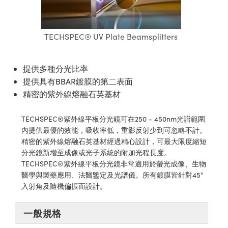
ssemblies | 光學組装
e Objectives | 反射物鏡
echnologies
llumination
nd Production
Test Targets
aphy | 影視製作和高級攝影
ng Cameras | IDS 相機
ig and Roughness Standards | 表
 儲存
msplitters | 雷射分光鏡
s
和粗糙度標準
 Test Targets
tical Components | SCHOTT 光
 Objectives
MR
Testing and Detection
Lens Accessories | 成像鏡頭配件
on Labs Cameras™ | Lucid Vision
 | 實驗室套件
TECHSPEC® UV Plate Beamsplitters
croscopy | 雷射顯微鏡
mechanics
ent Tools | 量測工具
d Testing and Detection
y Cameras
rial Processing
e Lab and Production | 清倉實驗室
ety | 雷射防護
 Optics | 紅外線光學產品
and Isolators | 晶體和隔離器
用品
Cameras | Pixelink 相機
ptical Components | 主動光學元件
ed Lab and Production | 重新認證實
提供多種分光比率
py Lighting |顯微鏡照明
oherence Tomography
ner
 | 磁性裝置
產線用品
提供具有BBAR鍍膜的第二表面
cs | 光纖
arization | 雷射偏光片
as
g and Detection
精密的紫外線熔融石英基材
opy Systems| 體視顯微鏡系統
nd Production
tics | 雷射光學
isms | 雷射稜鏡
as
TECHSPEC®紫外線平板分光鏡可在250 - 450nm光譜範圍
py Filters | 顯微鏡濾光片
內提供最優的效能，吸收率低，重影反射少到可忽略不計。
 Optics | 超快光學
 Optics
ameras
精密的紫外線熔融石英基材經過精心設計，可最大限度縮短
Zoom Lenses | 變焦鏡頭模組
ng Development Systems
分光鏡新增至成像或光子系統的附加光程長度。
eam Sputtering) Coated Optics |
as
TECHSPEC®紫外線平板分光鏡非常適用於螢光成像、生物
py Targets | 顯微鏡標靶
hoto-Optical Company
子束濺鍍）鍍膜光學元件
醫學與製藥應用、法醫鑒定及光譜儀。所有鍍膜皆針對45°
 Cameras
入射角及隨機偏振而設計。
and Stage Micrometers | 刻劃板或
e Optical Elements (DOE) | 繞射光
尺
cessories and Optomechanics |
一般規格
py Mechanics | 顯微鏡用結構件
s