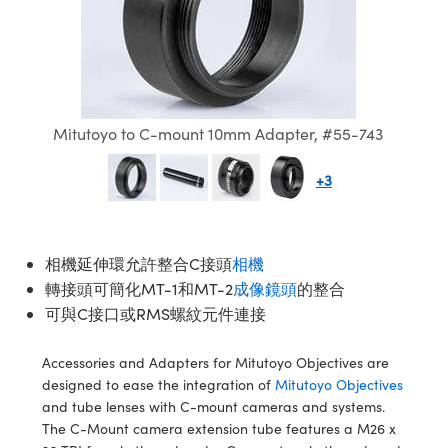
ssemblies | 光學組装
e Objectives | 反射物鏡
echnologies
llumination
nd Production
Test Targets
aphy | 影視製作和高級攝影
ng Cameras | IDS 相機
ig and Roughness Standards | 表
 儲存
msplitters | 雷射分光鏡
s
和粗糙度標準
 Test Targets
tical Components | SCHOTT 光
 Objectives
MR
Testing and Detection
Lens Accessories | 成像鏡頭配件
on Labs Cameras™ | Lucid Vision
 | 實驗室套件
croscopy | 雷射顯微鏡
mechanics
ent Tools | 量測工具
d Testing and Detection
y Cameras
rial Processing
e Lab and Production | 清倉實驗室
ety | 雷射防護
 Optics | 紅外線光學產品
and Isolators | 晶體和隔離器
用品
Cameras | Pixelink 相機
ptical Components | 主動光學元件
ed Lab and Production | 重新認證實
Mitutoyo to C-mount 10mm Adapter, #55-743
py Lighting |顯微鏡照明
oherence Tomography
ner
 | 磁性裝置
產線用品
cs | 光纖
arization | 雷射偏光片
as
g and Detection
+3
opy Systems| 體視顯微鏡系統
nd Production
tics | 雷射光學
isms | 雷射稜鏡
as
py Filters | 顯微鏡濾光片
 Optics | 超快光學
 Optics
ameras
相機延伸環允許整合C接頭
相機
Zoom Lenses | 變焦鏡頭模組
ng Development Systems
轉接頭可簡化MT-1和MT-2
成像鏡頭
的整合
eam Sputtering) Coated Optics |
as
可與C接口或RMS螺紋元件連接
py Targets | 顯微鏡標靶
hoto-Optical Company
子束濺鍍）鍍膜光學元件
 Cameras
Accessories and Adapters for Mitutoyo Objectives are
and Stage Micrometers | 刻劃板或
e Optical Elements (DOE) | 繞射光
designed to ease the integration of
Mitutoyo Objectives
尺
cessories and Optomechanics |
and tube lenses with C-mount cameras and systems.
The C-Mount camera extension tube features a M26 x
py Mechanics | 顯微鏡用結構件
s