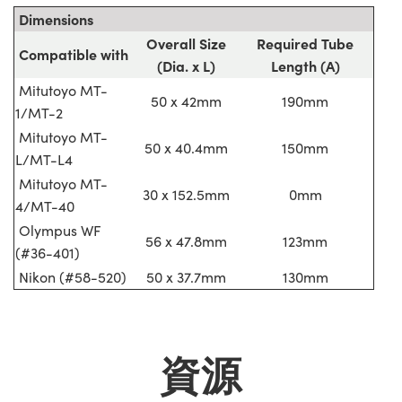
Dimensions
Overall Size
Required Tube
Compatible with
(Dia. x L)
Length (A)
Mitutoyo MT-
50 x 42mm
190mm
1/MT-2
Mitutoyo MT-
50 x 40.4mm
150mm
L/MT-L4
Mitutoyo MT-
30 x 152.5mm
0mm
4/MT-40
Olympus WF
56 x 47.8mm
123mm
(#36-401)
Nikon (#58-520)
50 x 37.7mm
130mm
資源