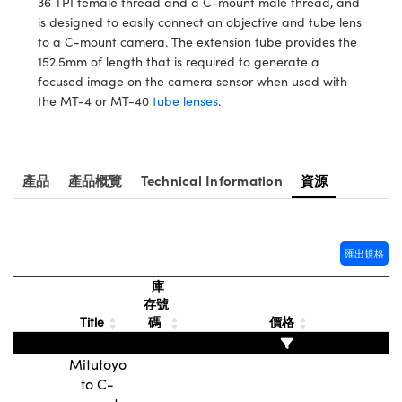
36 TPI female thread and a C-mount male thread, and
® Optical Components
ed Interface Cameras | 高速接口相
is designed to easily connect an objective and tube lens
 | 目鏡
to a C-mount camera. The extension tube provides the
ion Labs™
152.5mm of length that is required to generate a
nses and Couplers | 中繼鏡或耦合鏡
ameras | 模擬相機
focused image on the camera sensor when used with
the MT-4 or MT-40
tube lenses
.
d Direct Microscopes | 袖珍顯微鏡
Cameras
顯微鏡
Systems | 成像系統
ics
s | 放大鏡
產品
產品概覽
Technical Information
資源
ras
scopy
n Gratings™
匯出規格
AX
庫
存號
tical Components | SCHOTT 光
Title
碼
價格
Mitutoyo
to C-