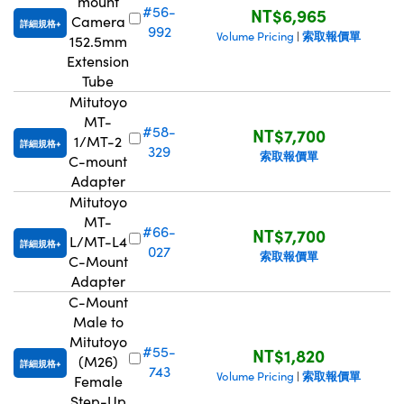
mount
#56-
NT$6,965
Innovations (UFI)
Camera
詳細規格
992
索取報價單
Volume Pricing
|
152.5mm
Extension
Tube
Mitutoyo
MT-
#58-
NT$7,700
1/MT-2
詳細規格
329
索取報價單
C-mount
Adapter
Mitutoyo
MT-
#66-
NT$7,700
L/MT-L4
詳細規格
027
索取報價單
C-Mount
Adapter
C-Mount
Male to
Mitutoyo
#55-
NT$1,820
(M26)
詳細規格
743
索取報價單
Volume Pricing
|
Female
Step-Up