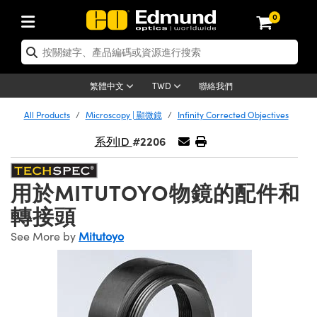
0
tics | 光學產品
ser Optics | 雷射光學
tomechanics | 光機組件
croscopy | 顯微鏡
sers | 雷射
aging Lenses | 成像鏡頭
meras | 相機
ts and Illumination | 照明
t Targets | 測試板
ting and Detection | 測試與監測
b and Production | 實驗室和生產
按應用選購
op By Brand
w Products | 新品專區
earance | 清倉品
ertified Products | 重新認證產
enses | 透鏡
rrors | 雷射反射鏡
tem | 鏡筒系統
tics® Objectives
urces | 雷射光源
al Length Lenses | 定焦鏡頭
ras
Vision Lighting | 機器視覺光源
n Test Targets | 解析度測試板
ng
C®
s
Laser Optics
聯絡我們
繁體中文
TWD
Metrology | 光學度量
leaning | 清潔用品
ied Optics | 重新認證光學產品
irrors | 反射鏡
nses | 雷射透鏡
Cage System | 光學籠式系統
Objectives | Mitutoyo 物鏡
surement and Electronics | 雷射
ic Lenses | 遠心鏡頭
thernet Cameras | Gigabit乙太網相
py Lighting |顯微鏡照明
n Test Targets | 畸變測試版
ing
on
 Optics
e Optics | 清倉光學產品
All Products
Microscopy | 顯微鏡
Infinity Corrected Objectives
子產品
Vision Solutions | 機器視覺方案
t Handling Tools | 零件夾持用品
ied Optomechanics | 重新認證光機
#2206
and Diffusers | 窗鏡或擴散片
ndow | 雷射光窗鏡
 Optical Mounts | 台式光學安裝座
bjectives | Olympus 物鏡
s (S-Mount Lenses) | M12 鏡頭 (S
opy Lighting | 寬譜光源
lysis & Stage Micrometers | 圖像
ameras
®
mechanics
e Optomechanics | 清倉光機組件
系列ID
tics | 雷射光學
ras | FLIR 相機
臺測試板
surement and Electronics | 雷射
Tools | 通用工具
ilters | 光學濾光片
ters | 雷射濾光片
 System | 臺式系統
ctives | Nikon 物鏡
urces | 雷射光源
copy | 光譜儀
scopy
子產品
ied Lasers | 重新認證雷射
用於MITUTOYO物鏡的配件和
plifiers
iable Magnification Lenses
alsa Cameras | Teledyne Dalsa
ray Level Test Targets | 色卡測試板
dhesives | 光學膠
tion Optics | 偏振光學元件
 Optics | 超快光學
ables and Breadboards | 光學平臺
ctives | ZEISS 物鏡
ht Sources | 其他光源
onal Imaging
ng Lenses
e Microscopy | 清倉顯微鏡
 | 探測器
ied Microscopy | 重新認證顯微鏡
轉接頭
ety | 雷射防護
pe Objectives | 顯微鏡物鏡
ets | USAF 測試版
ackened Products | Acktar 黑色吸
ters | 分光鏡
擴束器
 Upright Microscopes
ion Accessories | 光源配件
 Imaging
ras
e Imaging Lenses | 清倉成像鏡頭
See More by
Mitutoyo
Lumenera Microscopy Cameras
s | 放大器
ied Imaging Lenses | 重新認證成像鏡
d Stages | 電動平臺
echanics | 雷射用光機模組
ses
ings
稜鏡
tical Assemblies | 雷射光學元件組
orrected Objectives
nation
cal Imaging
nation
e Cameras | 清倉相機
ion Cameras | Allied Vision 相機
ers | 光度計
Material | 暗室器材
tages and Slides | 平臺和滑塊
essories | 雷射配件
d Lenses for Harsh Environments
| 刻劃板
ied Cameras | 重新認證相機
on Gratings | 繞射光柵
njugate Objectives | 有限共軛物鏡
on Microscopy
g and Detection
 Illumination | 清倉照明
meras | Basler 相機
copy | 光譜儀
and Accessories | UV固化設備
am Shaping | 雷射光束整形
d Apertures | 光圈類
Production | 實驗室和生產線
oduction and Advanced
ed Illumination | 重新認證照明