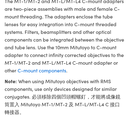
The MT-1/MT-2 and MT-L/MT-L4 C-mount adapters
are two-piece assemblies with male and female C-
mount threading. The adapters enclose the tube
lenses for easy integration into C-mount threaded
systems. Filters, beamsplitters and other optical
components can be integrated between the objective
and tube lens. Use the 10mm Mitutoyo to C-mount
adapter to connect infinity corrected objectives to the
MT-1/MT-2 and MT-L/MT-L4 C-mount adapter or
other
C-mount components
.
Note:
When using Mitutoyo objectives with RMS
components, use only devices designed for similar
conjugates. 必須移除四個凹頭帽螺釘，才能將成像鏡
筒置入 Mitutoyo MT-1/MT-2 及 MT-L/MT-L4 C 接口
轉接器。