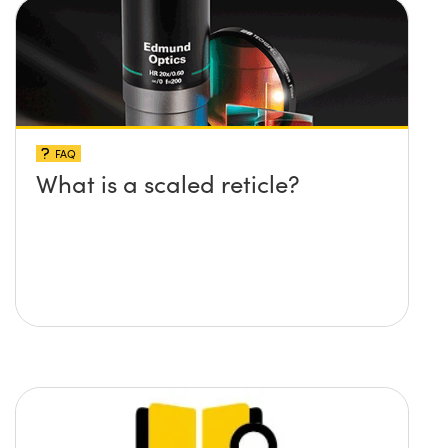
FAQ
What is a scaled reticle?