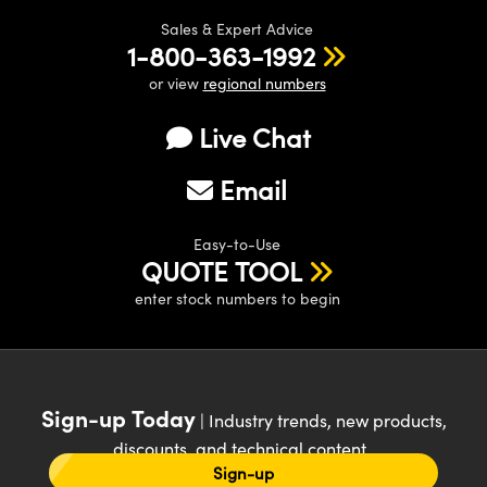
Sales & Expert Advice
1-800-363-1992
or view
regional numbers
Live Chat
Email
Easy-to-Use
QUOTE TOOL
enter stock numbers to begin
Sign-up Today
| Industry trends, new products,
discounts, and technical content
Sign-up