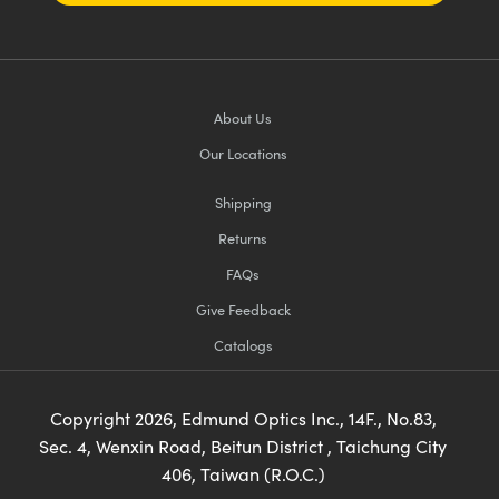
About Us
Our Locations
Shipping
Returns
FAQs
Give Feedback
Catalogs
Copyright
2026
, Edmund Optics Inc., 14F., No.83,
Sec. 4, Wenxin Road, Beitun District , Taichung City
406, Taiwan (R.O.C.)