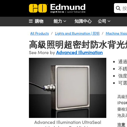
購物
能力
知識中心
公司
All Products
Lights and Illumination | 照明
Machine Vis
高級照明超密封防水背光
See More by
Advanced Illumination
通過
不
強度
可
高級
IP
藥檢
泡及
Advanced Illumination UltraSeal
注意