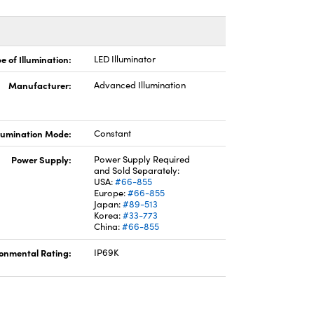
e of Illumination:
LED Illuminator
Manufacturer:
Advanced Illumination
llumination Mode:
Constant
Power Supply:
Power Supply Required
and Sold Separately:
USA:
#66-855
Europe:
#66-855
Japan:
#89-513
Korea:
#33-773
China:
#66-855
onmental Rating:
IP69K