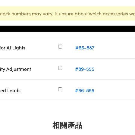
stock numbers may vary. If unsure about which accessories wo
庫存號碼
or AI Lights
#86-887
ity Adjustment
#89-555
ned Leads
#66-855
相關產品