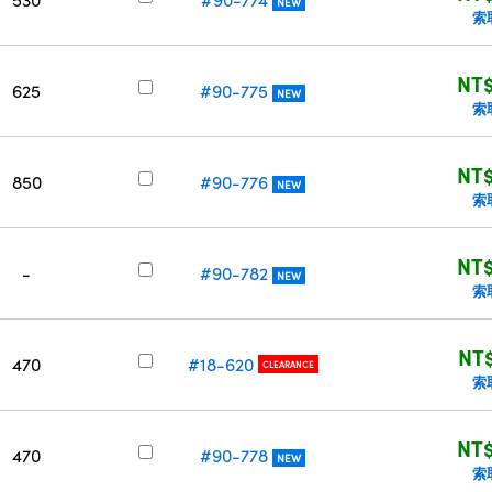
NEW
索
NT$
625
#90-775
NEW
索
NT$
850
#90-776
NEW
索
NT$
-
#90-782
NEW
索
NT$
470
#18-620
CLEARANCE
索
NT$
470
#90-778
NEW
索