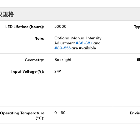
般規格
LED Lifetime (hours):
50000
Typ
Note:
Optional Manual Intensity
Adjustment
#86-887
and
#89-555
are Available
Geometry:
Backlight
I
Input Voltage (V):
24V
Operating Temperature
0 - 60
Envir
(°C):