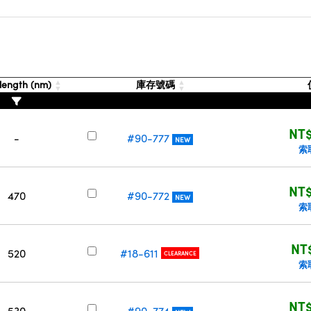
ength (nm)
庫存號碼
NT$
-
#90-777
NEW
索
NT$
470
#90-772
NEW
索
NT
520
#18-611
CLEARANCE
索
NT$
530
#90-774