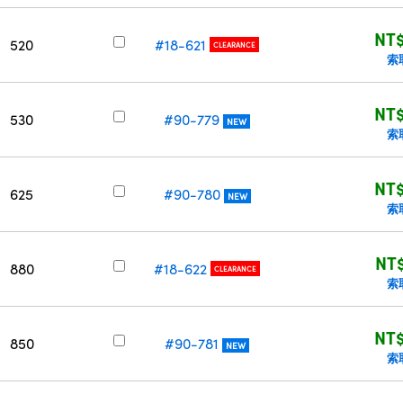
NT$
520
#18-621
CLEARANCE
索
NT$
530
#90-779
NEW
索
NT$
625
#90-780
NEW
索
NT$
880
#18-622
CLEARANCE
索
NT$
850
#90-781
NEW
索