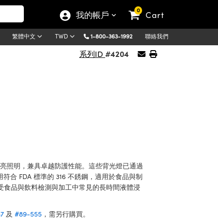
0
我的帳戶
Cart
1-800-363-1992
聯絡我們
繁體中文
TWD
#4204
系列ID
勻高亮照明，兼具卓越防護性能。這些背光燈已通過
合 FDA 標準的 316 不銹鋼，適用於食品與制
受食品與飲料檢測與加工中常見的長時間液體浸
87
及
#89-555
，需另行購買。