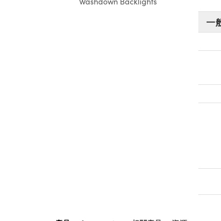
Washdown Backlights
一