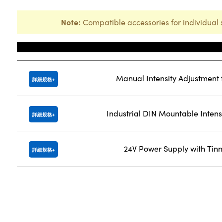
Note:
Compatible accessories for individual 
Title
Manual Intensity Adjustment f
詳細規格
Industrial DIN Mountable Intens
詳細規格
24V Power Supply with Tin
詳細規格