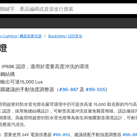
ion Lighting | 機器視覺光源
Backlights | LED背光
燈
 IP69K 認證，適用於需要高度沖洗的環境
銹鋼結構
輸出可達15,000 Lux
選購建議的手動強度調整器（
#86-887
及
#89-555
)
照明超密封防水背光燈在嚴苛環境中仍可提供高達 15,000 勒克斯的均
69K 認證，採用無縫結構設計，可耐受高溫沖洗並避免雜質堆積。該設備採用符
測環境。高級照明超密封防水背光燈專為衛生與無菌製造環境設計，可耐
高壓蒸汽清洗。
：
需要使用 24V 電源供應器
#66-855
。建議搭配手動強度調整器
#86-8