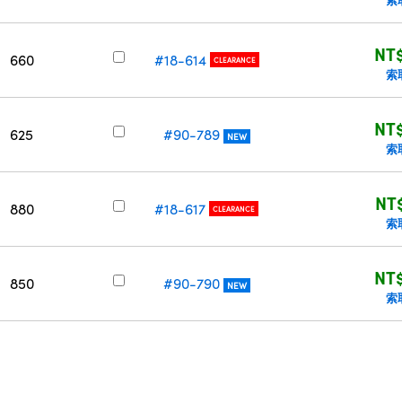
NT$
660
#18-614
CLEARANCE
索
NT$
625
#90-789
NEW
索
NT
880
#18-617
CLEARANCE
索
NT$
850
#90-790
NEW
索