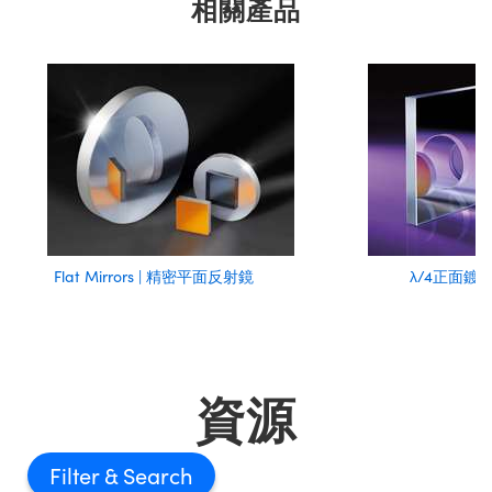
相關產品
Flat Mirrors | 精密平面反射鏡
λ/4正面鍍
資源
Filter