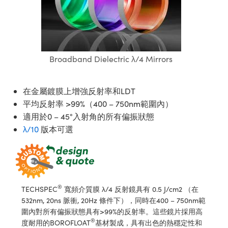
ssemblies | 光學組装
e Objectives | 反射物鏡
echnologies
llumination
nd Production
Test Targets
aphy | 影視製作和高級攝影
ng Cameras | IDS 相機
ig and Roughness Standards | 表
 儲存
msplitters | 雷射分光鏡
s
和粗糙度標準
 Test Targets
tical Components | SCHOTT 光
 Objectives
MR
Testing and Detection
Lens Accessories | 成像鏡頭配件
on Labs Cameras™ | Lucid Vision
 | 實驗室套件
croscopy | 雷射顯微鏡
mechanics
ent Tools | 量測工具
d Testing and Detection
y Cameras
rial Processing
e Lab and Production | 清倉實驗室
ety | 雷射防護
Broadband Dielectric λ/4 Mirrors
 Optics | 紅外線光學產品
and Isolators | 晶體和隔離器
用品
Cameras | Pixelink 相機
ptical Components | 主動光學元件
ed Lab and Production | 重新認證實
py Lighting |顯微鏡照明
oherence Tomography
ner
 | 磁性裝置
產線用品
cs | 光纖
arization | 雷射偏光片
as
g and Detection
在金屬鍍膜上增強反射率和LDT
opy Systems| 體視顯微鏡系統
nd Production
平均反射率 >99%（400 – 750nm範圍內）
tics | 雷射光學
isms | 雷射稜鏡
as
適用於0 – 45°入射角的所有偏振狀態
py Filters | 顯微鏡濾光片
λ/10
版本可選
 Optics | 超快光學
 Optics
ameras
Zoom Lenses | 變焦鏡頭模組
ng Development Systems
eam Sputtering) Coated Optics |
as
py Targets | 顯微鏡標靶
hoto-Optical Company
子束濺鍍）鍍膜光學元件
 Cameras
and Stage Micrometers | 刻劃板或
®
e Optical Elements (DOE) | 繞射光
TECHSPEC
寬頻介質膜 λ/4 反射鏡具有 0.5 J/cm2 （在
尺
532nm, 20ns 脈衝, 20Hz 條件下），同時在400 – 750nm範
cessories and Optomechanics |
圍內對所有偏振狀態具有>99%的反射率。這些鏡片採用高
py Mechanics | 顯微鏡用結構件
®
度耐用的BOROFLOAT
基材製成，具有出色的熱穩定性和
s