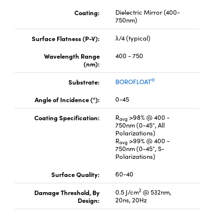
Innovations (UFI)
Coating:
Dielectric Mirror (400-
750nm)
Surface Flatness (P-V):
λ/4 (typical)
Wavelength Range
400 - 750
(nm):
®
Substrate:
BOROFLOAT
Angle of Incidence (°):
0-45
Coating Specification:
R
>98% @ 400 -
avg
750nm (0-45°, All
Polarizations)
R
>99% @ 400 -
avg
750nm (0-45°, S-
Polarizations)
Surface Quality:
60-40
2
Damage Threshold, By
0.5 J/cm
@ 532nm,
Design:
20ns, 20Hz