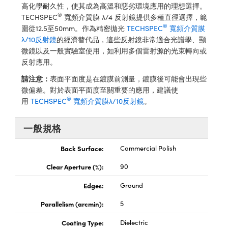
® Optical Components
高化學耐久性，使其成為高溫和惡劣環境應用的理想選擇。
ed Interface Cameras | 高速接口相
 | 目鏡
®
TECHSPEC
寬頻介質膜 λ/4 反射鏡提供多種直徑選擇，範
ion Labs™
®
圍從12.5至50mm。作為精密拋光
TECHSPEC
寬頻介質膜
nses and Couplers | 中繼鏡或耦合鏡
λ/10反射鏡
的經濟替代品，這些反射鏡非常適合光譜學、顯
ameras | 模擬相機
微鏡以及一般實驗室使用，如利用多個雷射源的光束轉向或
d Direct Microscopes | 袖珍顯微鏡
反射應用。
Cameras
顯微鏡
請注意：
表面平面度是在鍍膜前測量，鍍膜後可能會出現些
Systems | 成像系統
微偏差。對於表面平面度至關重要的應用，建議使
ics
s | 放大鏡
®
用
TECHSPEC
寬頻介質膜λ/10反射鏡
。
ras
scopy
一般規格
n Gratings™
Back Surface:
Commercial Polish
AX
Clear Aperture (%):
90
tical Components | SCHOTT 光
Edges:
Ground
Parallelism (arcmin):
5
Coating Type:
Dielectric