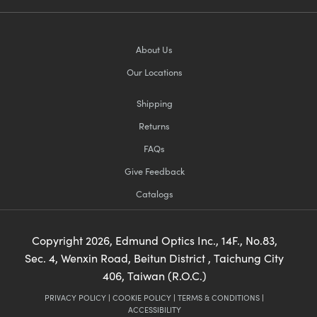
About Us
Our Locations
Shipping
Returns
FAQs
Give Feedback
Catalogs
Copyright
2026
, Edmund Optics Inc., 14F., No.83,
Sec. 4, Wenxin Road, Beitun District , Taichung City
406, Taiwan (R.O.C.)
PRIVACY POLICY
|
COOKIE POLICY
|
TERMS & CONDITIONS
|
ACCESSIBILITY