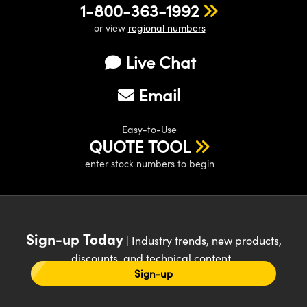
1-800-363-1992
or view
regional numbers
Live Chat
Email
Easy-to-Use
QUOTE TOOL
enter stock numbers to begin
Sign-up Today
| Industry trends, new products,
discounts, and technical content
Sign-up