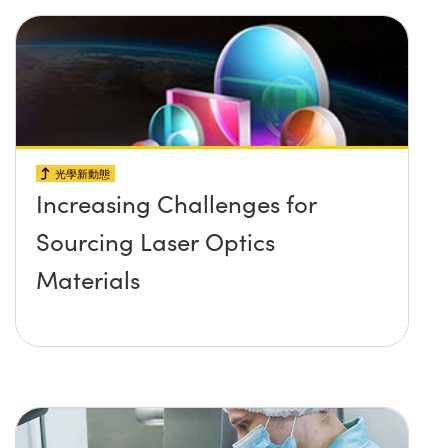
光學新動態
Increasing Challenges for
Sourcing Laser Optics
Materials