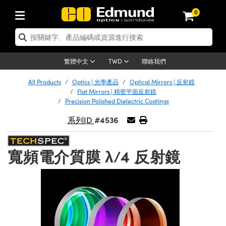
0
tics | 光學產品
ser Optics | 雷射光學
tomechanics | 光機組件
croscopy | 顯微鏡
sers | 雷射
aging Lenses | 成像鏡頭
meras | 相機
ts and Illumination | 照明
t Targets | 測試板
ting and Detection | 測試與監測
b and Production | 實驗室和生產
按應用選購
op By Brand
w Products | 新品專區
earance | 清倉品
ertified Products | 重新認證產
enses | 透鏡
rrors | 雷射反射鏡
tem | 鏡筒系統
tics® Objectives
urces | 雷射光源
al Length Lenses | 定焦鏡頭
ras
Vision Lighting | 機器視覺光源
n Test Targets | 解析度測試板
ng
C®
s
Laser Optics
聯絡我們
繁體中文
TWD
Metrology | 光學度量
leaning | 清潔用品
ied Optics | 重新認證光學產品
irrors | 反射鏡
nses | 雷射透鏡
Cage System | 光學籠式系統
Objectives | Mitutoyo 物鏡
surement and Electronics | 雷射
ic Lenses | 遠心鏡頭
thernet Cameras | Gigabit乙太網相
py Lighting |顯微鏡照明
n Test Targets | 畸變測試版
ing
on
 Optics
e Optics | 清倉光學產品
All Products
Optics | 光學產品
Optical Mirrors | 反射鏡
子產品
Vision Solutions | 機器視覺方案
t Handling Tools | 零件夾持用品
ied Optomechanics | 重新認證光機
Flat Mirrors | 精密平面反射鏡
and Diffusers | 窗鏡或擴散片
ndow | 雷射光窗鏡
 Optical Mounts | 台式光學安裝座
bjectives | Olympus 物鏡
s (S-Mount Lenses) | M12 鏡頭 (S
opy Lighting | 寬譜光源
lysis & Stage Micrometers | 圖像
ameras
®
mechanics
e Optomechanics | 清倉光機組件
Precision Polished Dielectric Coatings
tics | 雷射光學
ras | FLIR 相機
臺測試板
surement and Electronics | 雷射
Tools | 通用工具
#4536
系列ID
ilters | 光學濾光片
ters | 雷射濾光片
 System | 臺式系統
ctives | Nikon 物鏡
urces | 雷射光源
copy | 光譜儀
scopy
子產品
ied Lasers | 重新認證雷射
plifiers
iable Magnification Lenses
alsa Cameras | Teledyne Dalsa
ray Level Test Targets | 色卡測試板
dhesives | 光學膠
tion Optics | 偏振光學元件
 Optics | 超快光學
ables and Breadboards | 光學平臺
ctives | ZEISS 物鏡
ht Sources | 其他光源
onal Imaging
ng Lenses
e Microscopy | 清倉顯微鏡
 | 探測器
ied Microscopy | 重新認證顯微鏡
寬頻電介質膜 λ/4 反射鏡
ety | 雷射防護
pe Objectives | 顯微鏡物鏡
ets | USAF 測試版
ackened Products | Acktar 黑色吸
ters | 分光鏡
擴束器
 Upright Microscopes
ion Accessories | 光源配件
 Imaging
ras
e Imaging Lenses | 清倉成像鏡頭
Lumenera Microscopy Cameras
s | 放大器
ied Imaging Lenses | 重新認證成像鏡
d Stages | 電動平臺
echanics | 雷射用光機模組
ses
ings
稜鏡
tical Assemblies | 雷射光學元件組
orrected Objectives
nation
cal Imaging
nation
e Cameras | 清倉相機
ion Cameras | Allied Vision 相機
ers | 光度計
Material | 暗室器材
tages and Slides | 平臺和滑塊
essories | 雷射配件
d Lenses for Harsh Environments
| 刻劃板
ied Cameras | 重新認證相機
on Gratings | 繞射光柵
njugate Objectives | 有限共軛物鏡
on Microscopy
g and Detection
 Illumination | 清倉照明
meras | Basler 相機
copy | 光譜儀
and Accessories | UV固化設備
am Shaping | 雷射光束整形
d Apertures | 光圈類
Production | 實驗室和生產線
oduction and Advanced
ed Illumination | 重新認證照明