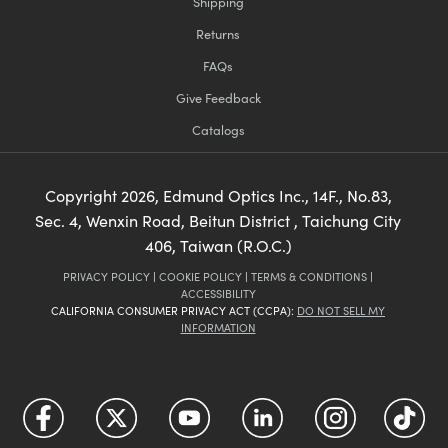
Shipping
Returns
FAQs
Give Feedback
Catalogs
Copyright
2026
, Edmund Optics Inc., 14F., No.83,
Sec. 4, Wenxin Road, Beitun District , Taichung City
406, Taiwan (R.O.C.)
PRIVACY POLICY
|
COOKIE POLICY
|
TERMS & CONDITIONS
|
ACCESSIBILITY
CALIFORNIA CONSUMER PRIVACY ACT (CCPA):
DO NOT SELL MY
INFORMATION