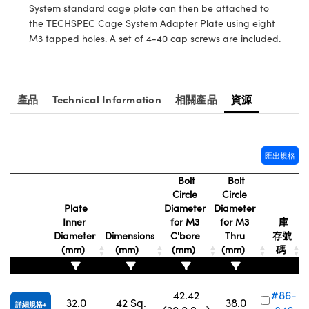
® Optical Components
System standard cage plate can then be attached to
ed Interface Cameras | 高速接口相
 | 目鏡
the TECHSPEC Cage System Adapter Plate using eight
ion Labs™
M3 tapped holes. A set of 4-40 cap screws are included.
nses and Couplers | 中繼鏡或耦合鏡
ameras | 模擬相機
d Direct Microscopes | 袖珍顯微鏡
Cameras
產品
Technical Information
相關產品
資源
顯微鏡
Systems | 成像系統
ics
s | 放大鏡
ras
匯出規格
scopy
Bolt
Bolt
n Gratings™
Circle
Circle
Plate
Diameter
Diameter
AX
Inner
for M3
for M3
庫
Diameter
Dimensions
C'bore
Thru
存號
tical Components | SCHOTT 光
(mm)
(mm)
(mm)
(mm)
碼
42.42
#86-
32.0
42 Sq.
38.0
詳細規格