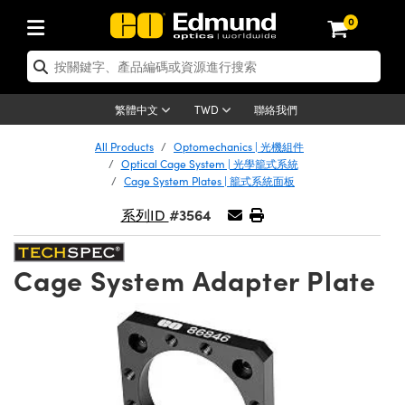
0
tics | 光學產品
ser Optics | 雷射光學
tomechanics | 光機組件
croscopy | 顯微鏡
sers | 雷射
aging Lenses | 成像鏡頭
meras | 相機
ts and Illumination | 照明
t Targets | 測試板
ting and Detection | 測試與監測
b and Production | 實驗室和生產
按應用選購
op By Brand
w Products | 新品專區
earance | 清倉品
ertified Products | 重新認證產
enses | 透鏡
rrors | 雷射反射鏡
tem | 鏡筒系統
tics® Objectives
urces | 雷射光源
al Length Lenses | 定焦鏡頭
ras
Vision Lighting | 機器視覺光源
n Test Targets | 解析度測試板
ng
C®
s
Laser Optics
聯絡我們
繁體中文
TWD
Metrology | 光學度量
leaning | 清潔用品
ied Optics | 重新認證光學產品
irrors | 反射鏡
nses | 雷射透鏡
Cage System | 光學籠式系統
Objectives | Mitutoyo 物鏡
surement and Electronics | 雷射
ic Lenses | 遠心鏡頭
thernet Cameras | Gigabit乙太網相
py Lighting |顯微鏡照明
n Test Targets | 畸變測試版
ing
on
 Optics
e Optics | 清倉光學產品
All Products
Optomechanics | 光機組件
子產品
Vision Solutions | 機器視覺方案
t Handling Tools | 零件夾持用品
ied Optomechanics | 重新認證光機
Optical Cage System | 光學籠式系統
and Diffusers | 窗鏡或擴散片
ndow | 雷射光窗鏡
 Optical Mounts | 台式光學安裝座
bjectives | Olympus 物鏡
s (S-Mount Lenses) | M12 鏡頭 (S
opy Lighting | 寬譜光源
lysis & Stage Micrometers | 圖像
ameras
®
mechanics
e Optomechanics | 清倉光機組件
Cage System Plates | 籠式系統面板
tics | 雷射光學
ras | FLIR 相機
臺測試板
surement and Electronics | 雷射
Tools | 通用工具
#3564
系列ID
ilters | 光學濾光片
ters | 雷射濾光片
 System | 臺式系統
ctives | Nikon 物鏡
urces | 雷射光源
copy | 光譜儀
scopy
子產品
ied Lasers | 重新認證雷射
plifiers
iable Magnification Lenses
alsa Cameras | Teledyne Dalsa
ray Level Test Targets | 色卡測試板
dhesives | 光學膠
tion Optics | 偏振光學元件
 Optics | 超快光學
ables and Breadboards | 光學平臺
ctives | ZEISS 物鏡
ht Sources | 其他光源
onal Imaging
ng Lenses
e Microscopy | 清倉顯微鏡
 | 探測器
ied Microscopy | 重新認證顯微鏡
Cage System Adapter Plate
ety | 雷射防護
pe Objectives | 顯微鏡物鏡
ets | USAF 測試版
ackened Products | Acktar 黑色吸
ters | 分光鏡
擴束器
 Upright Microscopes
ion Accessories | 光源配件
 Imaging
ras
e Imaging Lenses | 清倉成像鏡頭
Lumenera Microscopy Cameras
s | 放大器
ied Imaging Lenses | 重新認證成像鏡
d Stages | 電動平臺
echanics | 雷射用光機模組
ses
ings
稜鏡
tical Assemblies | 雷射光學元件組
orrected Objectives
nation
cal Imaging
nation
e Cameras | 清倉相機
ion Cameras | Allied Vision 相機
ers | 光度計
Material | 暗室器材
tages and Slides | 平臺和滑塊
essories | 雷射配件
d Lenses for Harsh Environments
| 刻劃板
ied Cameras | 重新認證相機
on Gratings | 繞射光柵
njugate Objectives | 有限共軛物鏡
on Microscopy
g and Detection
 Illumination | 清倉照明
meras | Basler 相機
copy | 光譜儀
and Accessories | UV固化設備
am Shaping | 雷射光束整形
d Apertures | 光圈類
Production | 實驗室和生產線
oduction and Advanced
ed Illumination | 重新認證照明