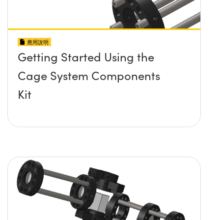
應用說明
Getting Started Using the
Cage System Components
Kit