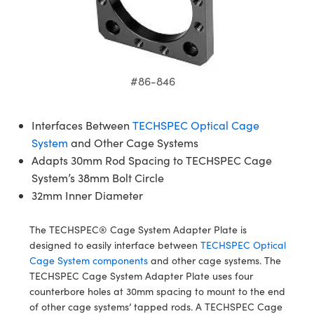
ssemblies | 光學組装
e Objectives | 反射物鏡
echnologies
llumination
nd Production
Test Targets
aphy | 影視製作和高級攝影
ng Cameras | IDS 相機
ig and Roughness Standards | 表
 儲存
msplitters | 雷射分光鏡
s
和粗糙度標準
 Test Targets
tical Components | SCHOTT 光
 Objectives
MR
Testing and Detection
Lens Accessories | 成像鏡頭配件
on Labs Cameras™ | Lucid Vision
 | 實驗室套件
croscopy | 雷射顯微鏡
mechanics
ent Tools | 量測工具
d Testing and Detection
y Cameras
rial Processing
e Lab and Production | 清倉實驗室
ety | 雷射防護
#86-846
 Optics | 紅外線光學產品
and Isolators | 晶體和隔離器
用品
Cameras | Pixelink 相機
ptical Components | 主動光學元件
ed Lab and Production | 重新認證實
py Lighting |顯微鏡照明
oherence Tomography
ner
 | 磁性裝置
產線用品
cs | 光纖
arization | 雷射偏光片
as
g and Detection
Interfaces Between
TECHSPEC Optical Cage
opy Systems| 體視顯微鏡系統
nd Production
System
and Other Cage Systems
tics | 雷射光學
isms | 雷射稜鏡
as
Adapts 30mm Rod Spacing to TECHSPEC Cage
py Filters | 顯微鏡濾光片
System’s 38mm Bolt Circle
 Optics | 超快光學
 Optics
ameras
32mm Inner Diameter
Zoom Lenses | 變焦鏡頭模組
ng Development Systems
eam Sputtering) Coated Optics |
as
py Targets | 顯微鏡標靶
hoto-Optical Company
子束濺鍍）鍍膜光學元件
The TECHSPEC® Cage System Adapter Plate is
designed to easily interface between
TECHSPEC Optical
 Cameras
and Stage Micrometers | 刻劃板或
e Optical Elements (DOE) | 繞射光
Cage System components
and other cage systems. The
尺
TECHSPEC Cage System Adapter Plate uses four
cessories and Optomechanics |
counterbore holes at 30mm spacing to mount to the end
py Mechanics | 顯微鏡用結構件
of other cage systems’ tapped rods. A TECHSPEC Cage
s