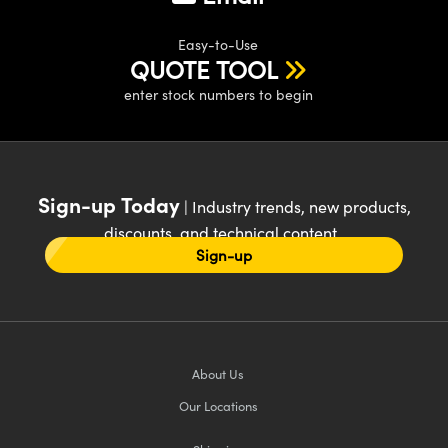
Easy-to-Use
QUOTE TOOL
enter stock numbers to begin
Sign-up Today
| Industry trends, new products,
discounts, and technical content
Sign-up
About Us
Our Locations