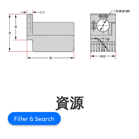
Innovations (UFI)
資源
Filter