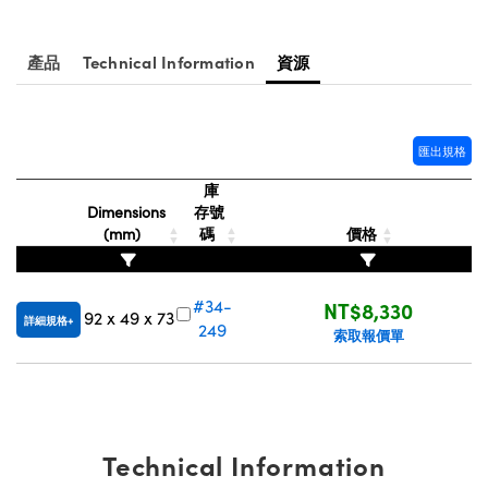
® Optical Components
ed Interface Cameras | 高速接口相
 | 目鏡
ion Labs™
產品
Technical Information
資源
nses and Couplers | 中繼鏡或耦合鏡
ameras | 模擬相機
d Direct Microscopes | 袖珍顯微鏡
Cameras
匯出規格
顯微鏡
Systems | 成像系統
庫
ics
s | 放大鏡
Dimensions
存號
(mm)
碼
價格
ras
scopy
n Gratings™
#34-
NT$8,330
92 x 49 x 73
詳細規格
249
索取報價單
AX
tical Components | SCHOTT 光
Technical Information