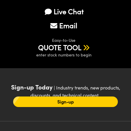
Live Chat
Email
Easy-to-Use
QUOTE TOOL
enter stock numbers to begin
Sign-up Today
| Industry trends, new products,
discounts, and technical content
Sign-up