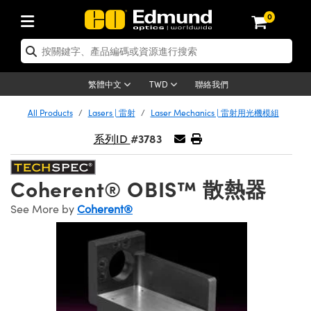
0
tics | 光學產品
ser Optics | 雷射光學
tomechanics | 光機組件
croscopy | 顯微鏡
sers | 雷射
aging Lenses | 成像鏡頭
meras | 相機
ts and Illumination | 照明
t Targets | 測試板
ting and Detection | 測試與監測
b and Production | 實驗室和生產
按應用選購
op By Brand
w Products | 新品專區
earance | 清倉品
ertified Products | 重新認證產
enses | 透鏡
rrors | 雷射反射鏡
tem | 鏡筒系統
tics® Objectives
urces | 雷射光源
al Length Lenses | 定焦鏡頭
ras
Vision Lighting | 機器視覺光源
n Test Targets | 解析度測試板
ng
C®
s
Laser Optics
聯絡我們
繁體中文
TWD
Metrology | 光學度量
leaning | 清潔用品
ied Optics | 重新認證光學產品
irrors | 反射鏡
nses | 雷射透鏡
Cage System | 光學籠式系統
Objectives | Mitutoyo 物鏡
surement and Electronics | 雷射
ic Lenses | 遠心鏡頭
thernet Cameras | Gigabit乙太網相
py Lighting |顯微鏡照明
n Test Targets | 畸變測試版
ing
on
 Optics
e Optics | 清倉光學產品
All Products
Lasers | 雷射
Laser Mechanics | 雷射用光機模組
子產品
Vision Solutions | 機器視覺方案
t Handling Tools | 零件夾持用品
ied Optomechanics | 重新認證光機
#3783
and Diffusers | 窗鏡或擴散片
ndow | 雷射光窗鏡
 Optical Mounts | 台式光學安裝座
bjectives | Olympus 物鏡
s (S-Mount Lenses) | M12 鏡頭 (S
opy Lighting | 寬譜光源
lysis & Stage Micrometers | 圖像
ameras
®
mechanics
e Optomechanics | 清倉光機組件
系列ID
tics | 雷射光學
ras | FLIR 相機
臺測試板
surement and Electronics | 雷射
Tools | 通用工具
ilters | 光學濾光片
ters | 雷射濾光片
 System | 臺式系統
ctives | Nikon 物鏡
urces | 雷射光源
copy | 光譜儀
scopy
子產品
ied Lasers | 重新認證雷射
Coherent® OBIS™ 散熱器
plifiers
iable Magnification Lenses
alsa Cameras | Teledyne Dalsa
ray Level Test Targets | 色卡測試板
dhesives | 光學膠
tion Optics | 偏振光學元件
 Optics | 超快光學
ables and Breadboards | 光學平臺
ctives | ZEISS 物鏡
ht Sources | 其他光源
onal Imaging
ng Lenses
e Microscopy | 清倉顯微鏡
 | 探測器
ied Microscopy | 重新認證顯微鏡
See More by
Coherent®
ety | 雷射防護
pe Objectives | 顯微鏡物鏡
ets | USAF 測試版
ackened Products | Acktar 黑色吸
ters | 分光鏡
擴束器
 Upright Microscopes
ion Accessories | 光源配件
 Imaging
ras
e Imaging Lenses | 清倉成像鏡頭
Lumenera Microscopy Cameras
s | 放大器
ied Imaging Lenses | 重新認證成像鏡
d Stages | 電動平臺
echanics | 雷射用光機模組
ses
ings
稜鏡
tical Assemblies | 雷射光學元件組
orrected Objectives
nation
cal Imaging
nation
e Cameras | 清倉相機
ion Cameras | Allied Vision 相機
ers | 光度計
Material | 暗室器材
tages and Slides | 平臺和滑塊
essories | 雷射配件
d Lenses for Harsh Environments
| 刻劃板
ied Cameras | 重新認證相機
on Gratings | 繞射光柵
njugate Objectives | 有限共軛物鏡
on Microscopy
g and Detection
 Illumination | 清倉照明
meras | Basler 相機
copy | 光譜儀
and Accessories | UV固化設備
am Shaping | 雷射光束整形
d Apertures | 光圈類
Production | 實驗室和生產線
oduction and Advanced
ed Illumination | 重新認證照明