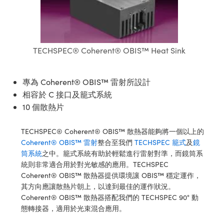
ssemblies | 光學組装
e Objectives | 反射物鏡
echnologies
llumination
nd Production
Test Targets
aphy | 影視製作和高級攝影
ng Cameras | IDS 相機
ig and Roughness Standards | 表
 儲存
msplitters | 雷射分光鏡
s
和粗糙度標準
 Test Targets
tical Components | SCHOTT 光
 Objectives
MR
Testing and Detection
Lens Accessories | 成像鏡頭配件
on Labs Cameras™ | Lucid Vision
 | 實驗室套件
croscopy | 雷射顯微鏡
mechanics
ent Tools | 量測工具
d Testing and Detection
TECHSPEC® Coherent® OBIS™ Heat Sink
y Cameras
rial Processing
e Lab and Production | 清倉實驗室
ety | 雷射防護
 Optics | 紅外線光學產品
and Isolators | 晶體和隔離器
用品
Cameras | Pixelink 相機
ptical Components | 主動光學元件
ed Lab and Production | 重新認證實
py Lighting |顯微鏡照明
oherence Tomography
ner
 | 磁性裝置
產線用品
專為 Coherent® OBIS™ 雷射所設計
cs | 光纖
arization | 雷射偏光片
as
g and Detection
相容於 C 接口及籠式系統
opy Systems| 體視顯微鏡系統
nd Production
10 個散熱片
tics | 雷射光學
isms | 雷射稜鏡
as
py Filters | 顯微鏡濾光片
 Optics | 超快光學
 Optics
TECHSPEC® Coherent® OBIS™ 散熱器能夠將一個以上的
ameras
Zoom Lenses | 變焦鏡頭模組
ng Development Systems
Coherent® OBIS™ 雷射
整合至我們
TECHSPEC 籠式
及
鏡
eam Sputtering) Coated Optics |
筒系統
之中。籠式系統有助於輕鬆進行雷射對準，而鏡筒系
as
py Targets | 顯微鏡標靶
hoto-Optical Company
子束濺鍍）鍍膜光學元件
統則非常適合用於對光敏感的應用。TECHSPEC
Coherent® OBIS™ 散熱器提供環境讓 OBIS™ 穩定運作，
 Cameras
and Stage Micrometers | 刻劃板或
e Optical Elements (DOE) | 繞射光
其方向應讓散熱片朝上，以達到最佳的運作狀況。
尺
Coherent® OBIS™ 散熱器搭配我們的 TECHSPEC 90° 動
cessories and Optomechanics |
態轉接器，適用於光束混合應用。
py Mechanics | 顯微鏡用結構件
s