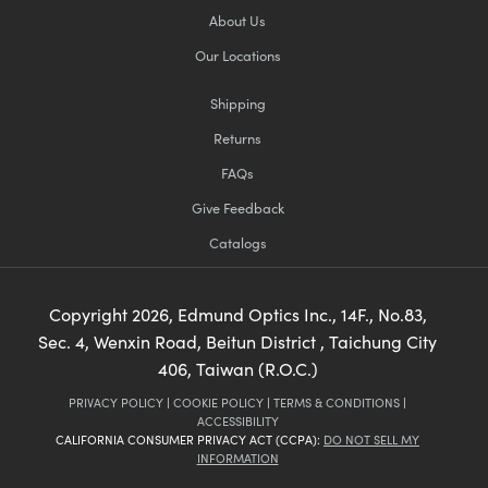
About Us
Our Locations
Shipping
Returns
FAQs
Give Feedback
Catalogs
Copyright
2026
, Edmund Optics Inc., 14F., No.83,
Sec. 4, Wenxin Road, Beitun District , Taichung City
406, Taiwan (R.O.C.)
PRIVACY POLICY
|
COOKIE POLICY
|
TERMS & CONDITIONS
|
ACCESSIBILITY
CALIFORNIA CONSUMER PRIVACY ACT (CCPA):
DO NOT SELL MY
INFORMATION