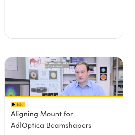
影片
Aligning Mount for
AdlOptica Beamshapers