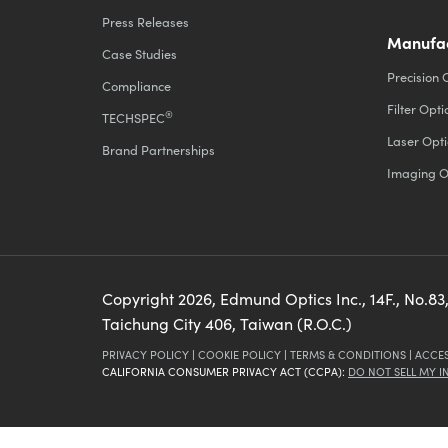
Press Releases
Manufac
Case Studies
Precision 
Compliance
Filter Opti
®
TECHSPEC
Laser Opti
Brand Partnerships
Imaging O
Copyright
2026
, Edmund Optics Inc., 14F., No.83,
Taichung City 406, Taiwan (R.O.C.)
PRIVACY POLICY
|
COOKIE POLICY
|
TERMS & CONDITIONS
|
ACCES
CALIFORNIA CONSUMER PRIVACY ACT (CCPA):
DO NOT SELL MY 