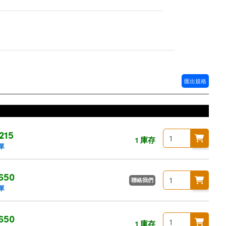
匯出規格
215
1 庫存
單
650
聯絡我們
單
650
1 庫存