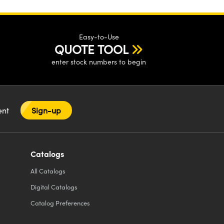
Easy-to-Use
QUOTE TOOL
enter stock numbers to begin
tent
Sign-up
Catalogs
All
Catalogs
Digital Catalogs
Catalog Preferences