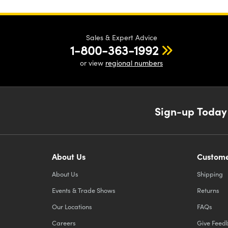
Sales & Expert Advice
1-800-363-1992
or view
regional numbers
Sign-up Today
About Us
Custome
About Us
Shipping
Events & Trade Shows
Returns
Our Locations
FAQs
Careers
Give Feed