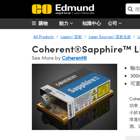
購物
能力
知識中心
公司
All Products
Lasers | 雷射
Laser Sources | 雷射光源
L
Coherent®Sapphire
See More by
Coherent®
輸出
30
可選
Coh
功率
小於
埠進
測。