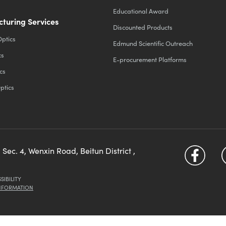
Educational Award
turing Services
Discounted Products
Optics
Edmund Scientific Outreach
cs
E-procurement Platforms
cs
ptics
 Sec. 4, Wenxin Road, Beitun District ,
SIBILITY
INFORMATION