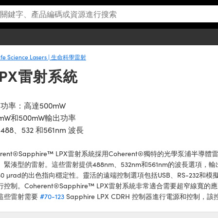
ife Science Lasers | 生命科學雷射
™ LPX雷射系統
功率：高達500mW
0mW和500mW輸出功率
488、532 和561nm 波長
erent®Sapphire™ LPX雷射系統採用Coherent®獨特的光學泵
、緊湊型的雷射。這些雷射提供488nm、532nm和561nm的波長選項，輸
30 μrad的出色指向穩定性。靈活的遠端控制選項包括USB、RS-232
行控制。Coherent®Sapphire™ LPX雷射系統非常適合需要超窄
這些雷射需要
#70-123
Sapphire LPX CDRH 控制器進行電源和控制