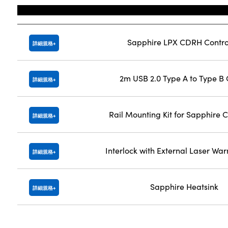
Title
Sapphire LPX CDRH Contro
詳細規格
2m USB 2.0 Type A to Type B
詳細規格
Rail Mounting Kit for Sapphire C
詳細規格
Interlock with External Laser War
詳細規格
Sapphire Heatsink
詳細規格