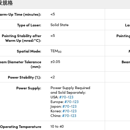
般規格
arm-Up Time (minutes):
<5
Type of Laser:
Solid State
La
Pointing Stability after
<5
Pointing
Warm Up (mrad/°C):
Spatial Mode:
TEM
00
eam Diameter Tolerance
±0.05
Beam
(mm):
Power Stability (%):
<2
Power Supply:
Power Supply Required
and Sold Separately:
USA:
#70-123
Europe:
#70-123
Japan:
#70-123
Korea:
#70-123
China:
#70-123
Operating Temperature
10 to 40