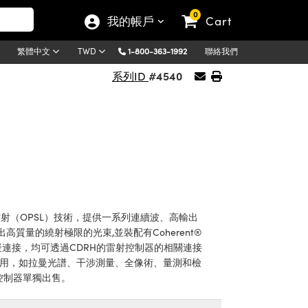
0
我的帳戶
Cart
1-800-363-1992
聯絡我們
繁體中文
TWD
#4540
系列ID
浦半導體雷射（OPSL）技術，提供一系列連續波、高輸出
出高質量的繞射極限的光束,並裝配有Coherent®
和模擬連接，均可透過CDRH的雷射控制器的相關連接
線寬的應用，如拉曼光譜、干涉測量、全像術、量測和檢
，該控制器單獨出售。