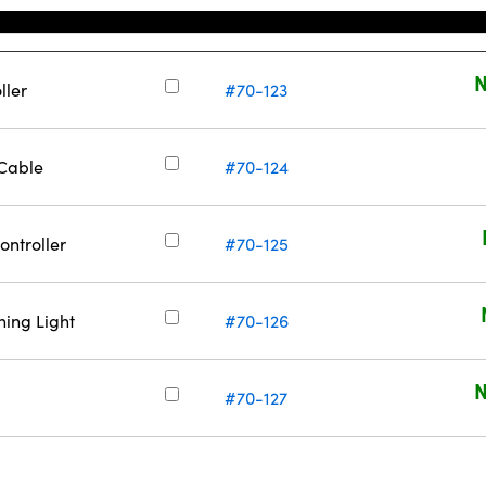
庫存號碼
N
ller
#70-123
 Cable
#70-124
ontroller
#70-125
ning Light
#70-126
N
#70-127