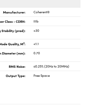
Manufacturer:
Coherent®
ser Class - CDRH:
IIIb
 Stability (μrad):
<30
2
Mode Quality, M
:
<1.1
 Diameter (mm):
0.70
RMS Noise:
≤0.25% (20Hz to 20MHz)
Output Type:
Free Space