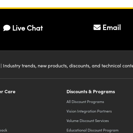
Email
Live Chat
| Industry trends, new products, discounts, and technical con
r Care
Discounts & Programs
All Discount Programs
Vision Integration Partners
Volume Discount Services
back
Educational Discount Program