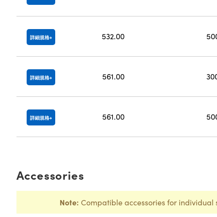
532.00
50
詳細規格
561.00
30
詳細規格
561.00
50
詳細規格
Accessories
Note:
Compatible accessories for individual 