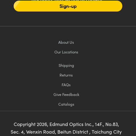
Sign-up
About Us
Our Locations
Shipping
Returns
FAQs
Give Feedback
Catalogs
Copyright
2026
, Edmund Optics Inc., 14F., No.83,
Sec. 4, Wenxin Road, Beitun District , Taichung City