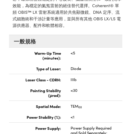
® Optical Components
ed Interface Cameras | 高速接口相
效能，為穩定的氦氖雷射的絕佳替代選擇。Coherent® 單
 | 目鏡
頻 OBIS™ LX 雷射系統適用於共焦顯微鏡、DNA 定序、流
ion Labs™
式細胞術和干涉計量等應用，並與所有其他 OBIS LX/LS 電
nses and Couplers | 中繼鏡或耦合鏡
ameras | 模擬相機
源供應器、配件和軟體相容。
d Direct Microscopes | 袖珍顯微鏡
Cameras
一般規格
顯微鏡
Systems | 成像系統
Warm-Up Time
<5
ics
s | 放大鏡
(minutes):
ras
Type of Laser:
Diode
scopy
Laser Class - CDRH:
IIIb
n Gratings™
Pointing Stability
<30
AX
(μrad):
Spatial Mode:
TEM
tical Components | SCHOTT 光
00
Power Stability (%):
<1
Power Supply:
Power Supply Required
and Sold Separately: