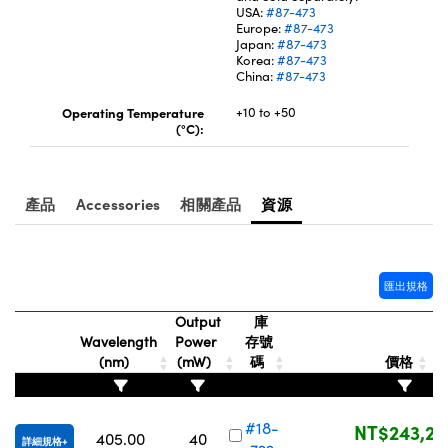
USA:
#87-473
Innovations (UFI)
Europe:
#87-473
Japan:
#87-473
Korea:
#87-473
China:
#87-473
Operating Temperature
+10 to +50
(°C):
產品
Accessories
相關產品
資源
匯出規格
Output
庫
Wavelength
Power
存號
(nm)
(mW)
碼
價格
#18-
NT$243,25
405.00
40
詳細規格