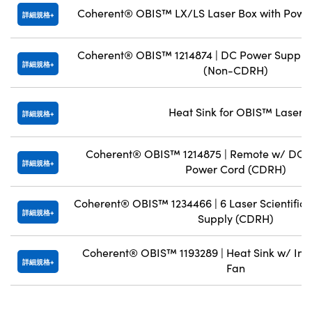
Coherent® OBIS™ LX/LS Laser Box with Power
詳細規格
Coherent® OBIS™ 1214874 | DC Power Supply
詳細規格
(Non-CDRH)
Heat Sink for OBIS™ Laser
詳細規格
Coherent® OBIS™ 1214875 | Remote w/ DC 
詳細規格
Power Cord (CDRH)
Coherent® OBIS™ 1234466 | 6 Laser Scientific
詳細規格
Supply (CDRH)
Coherent® OBIS™ 1193289 | Heat Sink w/ Int
詳細規格
Fan