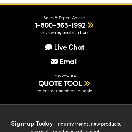
Sales & Expert Advice
1-800-363-1992
or view
regional numbers
Live Chat
Email
Easy-to-Use
QUOTE TOOL
enter stock numbers to begin
Sign-up Today
| Industry trends, new products,
discounts, and technical content