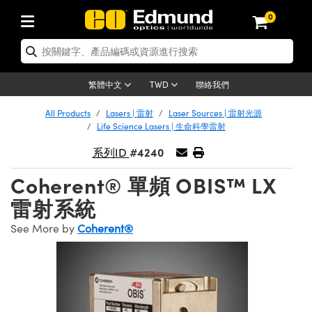
0
tics | 光學產品
ser Optics | 雷射光學
tomechanics | 光機組件
croscopy | 顯微鏡
sers | 雷射
aging Lenses | 成像鏡頭
meras | 相機
ts and Illumination | 照明
t Targets | 測試板
ting and Detection | 測試與監測
b and Production | 實驗室和生產
按應用選購
op By Brand
w Products | 新品專區
earance | 清倉品
ertified Products | 重新認證產
enses | 透鏡
rrors | 雷射反射鏡
tem | 鏡筒系統
tics® Objectives
urces | 雷射光源
al Length Lenses | 定焦鏡頭
ras
Vision Lighting | 機器視覺光源
n Test Targets | 解析度測試板
ng
C®
s
Laser Optics
聯絡我們
繁體中文
TWD
Metrology | 光學度量
leaning | 清潔用品
ied Optics | 重新認證光學產品
irrors | 反射鏡
nses | 雷射透鏡
Cage System | 光學籠式系統
Objectives | Mitutoyo 物鏡
surement and Electronics | 雷射
ic Lenses | 遠心鏡頭
thernet Cameras | Gigabit乙太網相
py Lighting |顯微鏡照明
n Test Targets | 畸變測試版
ing
on
 Optics
e Optics | 清倉光學產品
All Products
Lasers | 雷射
Laser Sources | 雷射光源
子產品
Vision Solutions | 機器視覺方案
t Handling Tools | 零件夾持用品
ied Optomechanics | 重新認證光機
Life Science Lasers | 生命科學雷射
and Diffusers | 窗鏡或擴散片
ndow | 雷射光窗鏡
 Optical Mounts | 台式光學安裝座
bjectives | Olympus 物鏡
s (S-Mount Lenses) | M12 鏡頭 (S
opy Lighting | 寬譜光源
lysis & Stage Micrometers | 圖像
ameras
®
mechanics
e Optomechanics | 清倉光機組件
#4240
系列ID
tics | 雷射光學
ras | FLIR 相機
臺測試板
surement and Electronics | 雷射
Tools | 通用工具
ilters | 光學濾光片
ters | 雷射濾光片
 System | 臺式系統
ctives | Nikon 物鏡
urces | 雷射光源
copy | 光譜儀
scopy
子產品
ied Lasers | 重新認證雷射
Coherent® 單頻 OBIS™ LX
plifiers
iable Magnification Lenses
alsa Cameras | Teledyne Dalsa
ray Level Test Targets | 色卡測試板
dhesives | 光學膠
tion Optics | 偏振光學元件
 Optics | 超快光學
ables and Breadboards | 光學平臺
ctives | ZEISS 物鏡
ht Sources | 其他光源
onal Imaging
ng Lenses
e Microscopy | 清倉顯微鏡
雷射系統
 | 探測器
ied Microscopy | 重新認證顯微鏡
ety | 雷射防護
pe Objectives | 顯微鏡物鏡
ets | USAF 測試版
ackened Products | Acktar 黑色吸
See More by
Coherent®
ters | 分光鏡
擴束器
 Upright Microscopes
ion Accessories | 光源配件
 Imaging
ras
e Imaging Lenses | 清倉成像鏡頭
Lumenera Microscopy Cameras
s | 放大器
ied Imaging Lenses | 重新認證成像鏡
d Stages | 電動平臺
echanics | 雷射用光機模組
ses
ings
稜鏡
tical Assemblies | 雷射光學元件組
orrected Objectives
nation
cal Imaging
nation
e Cameras | 清倉相機
ion Cameras | Allied Vision 相機
ers | 光度計
Material | 暗室器材
tages and Slides | 平臺和滑塊
essories | 雷射配件
d Lenses for Harsh Environments
| 刻劃板
ied Cameras | 重新認證相機
on Gratings | 繞射光柵
njugate Objectives | 有限共軛物鏡
on Microscopy
g and Detection
 Illumination | 清倉照明
meras | Basler 相機
copy | 光譜儀
and Accessories | UV固化設備
am Shaping | 雷射光束整形
d Apertures | 光圈類
Production | 實驗室和生產線
oduction and Advanced
ed Illumination | 重新認證照明