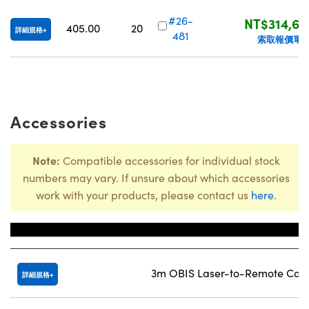
#26-
NT$314,65
405.00
20
詳細規格
481
索取報價單
Accessories
Note:
Compatible accessories for individual stock
numbers may vary. If unsure about which accessories
work with your products, please contact us
here
.
Title
3m OBIS Laser-to-Remote Cab
詳細規格