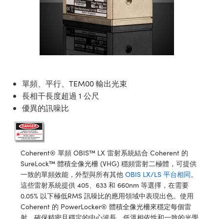
ssemblies | 光學組装
e Objectives | 反射物鏡
echnologies
llumination
nd Production
Test Targets
aphy | 影視製作和高級攝影
ng Cameras | IDS 相機
ig and Roughness Standards | 表
 儲存
msplitters | 雷射分光鏡
s
和粗糙度標準
 Test Targets
tical Components | SCHOTT 光
 Objectives
MR
Testing and Detection
Lens Accessories | 成像鏡頭配件
on Labs Cameras™ | Lucid Vision
 | 實驗室套件
croscopy | 雷射顯微鏡
mechanics
ent Tools | 量測工具
d Testing and Detection
y Cameras
rial Processing
e Lab and Production | 清倉實驗室
ety | 雷射防護
 Optics | 紅外線光學產品
and Isolators | 晶體和隔離器
用品
Cameras | Pixelink 相機
ptical Components | 主動光學元件
ed Lab and Production | 重新認證實
py Lighting |顯微鏡照明
oherence Tomography
ner
 | 磁性裝置
產線用品
單頻、平行、TEM00 輸出光束
cs | 光纖
arization | 雷射偏光片
as
g and Detection
opy Systems| 體視顯微鏡系統
nd Production
長相干長度超過 1 公尺
tics | 雷射光學
isms | 雷射稜鏡
as
優異的訊噪比
py Filters | 顯微鏡濾光片
 Optics | 超快光學
 Optics
ameras
Zoom Lenses | 變焦鏡頭模組
ng Development Systems
eam Sputtering) Coated Optics |
as
Coherent® 單頻 OBIS™ LX 雷射系統結合 Coherent 的
py Targets | 顯微鏡標靶
hoto-Optical Company
子束濺鍍）鍍膜光學元件
SureLock™ 體積全像光柵 (VHG) 穩頻雷射二極體，可提供
 Cameras
一致的單頻效能，外型與所有其他
OBIS LX/LS 平台相同
。
and Stage Micrometers | 刻劃板或
e Optical Elements (DOE) | 繞射光
這些雷射系統提供 405、633 和 660nm 等選擇，在需要
尺
cessories and Optomechanics |
0.05% 以下極低RMS 訊噪比的應用領域中表現出色。使用
Coherent 的 PowerLocker® 體積全像光柵來穩定每個雷
py Mechanics | 顯微鏡用結構件
s
射，確保精密且穩定的中心波長、低溫相依性和一致的光學